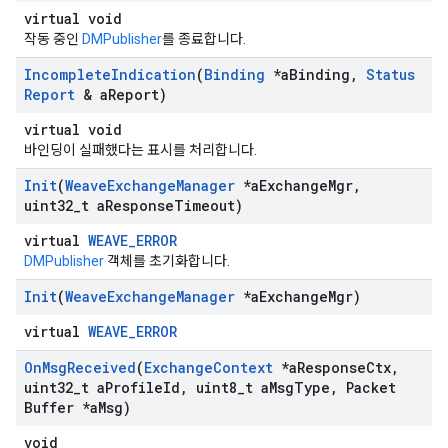
virtual void
작동 중인
DMPublisher
를 종료합니다.
Incomplete
Indication
(
Binding
*a
Binding
,
Status
Report
& a
Report)
virtual void
바인딩이 실패했다는 표시를 처리합니다.
Init
(
Weave
Exchange
Manager
*a
Exchange
Mgr
,
uint32
_
t a
Response
Timeout)
virtual
WEAVE_ERROR
DMPublisher
객체를 초기화합니다.
Init
(
Weave
Exchange
Manager
*a
Exchange
Mgr)
virtual
WEAVE_ERROR
On
Msg
Received
(
Exchange
Context
*a
Response
Ctx
,
uint32
_
t a
Profile
Id
,
uint8
_
t a
Msg
Type
,
Packet
Buffer *a
Msg)
void