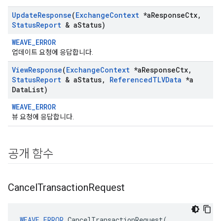
Update
Response
(
Exchange
Context
*a
Response
Ctx
,
Status
Report
& a
Status)
WEAVE_ERROR
업데이트 요청에 응답합니다.
View
Response
(
Exchange
Context
*a
Response
Ctx
,
Status
Report
& a
Status
,
Referenced
TLVData
*a
Data
List)
WEAVE_ERROR
뷰 요청에 응답합니다.
공개 함수
Cancel
Transaction
Request
WEAVE_ERROR
 CancelTransactionRequest(
