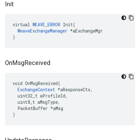
Init
virtual 
WEAVE_ERROR
 Init(

WeaveExchangeManager
 *aExchangeMgr

)
On
Msg
Received
void OnMsgReceived(

ExchangeContext
 *aResponseCtx,

  uint32_t aProfileId,

  uint8_t aMsgType,

  PacketBuffer *aMsg

)