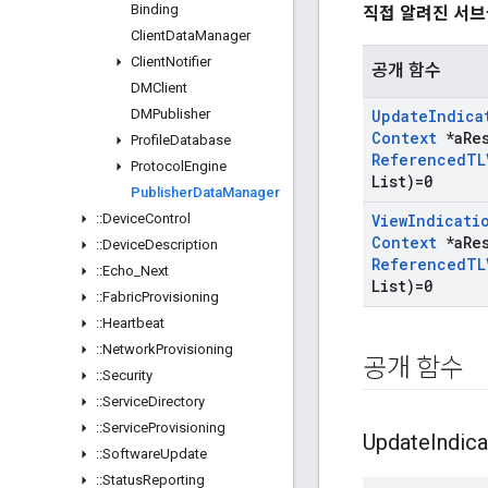
Binding
직접 알려진 서브
Client
Data
Manager
Client
Notifier
공개 함수
DMClient
DMPublisher
Update
Indica
Context
*a
Re
Profile
Database
Referenced
TL
Protocol
Engine
List)=0
Publisher
Data
Manager
::
Device
Control
View
Indicati
Context
*a
Re
::
Device
Description
Referenced
TL
::
Echo
_
Next
List)=0
::
Fabric
Provisioning
::
Heartbeat
::
Network
Provisioning
공개 함수
::
Security
::
Service
Directory
::
Service
Provisioning
Update
Indica
::
Software
Update
::
Status
Reporting