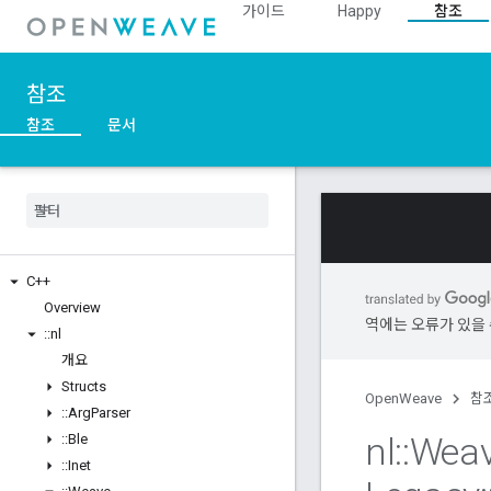
가이드
Happy
참조
참조
참조
문서
C++
Overview
역에는 오류가 있을 
::
nl
개요
Structs
OpenWeave
참
::
Arg
Parser
nl
::
Wea
::
Ble
::
Inet