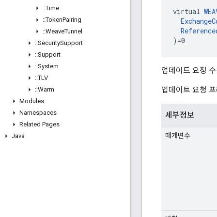
::
Time
virtual 
WEA
::
Token
Pairing
ExchangeC
Reference
::
Weave
Tunnel
)=0
::
Security
Support
::
Support
::
System
업데이트 요청 수
::
TLV
업데이트 요청 프
::
Warm
Modules
Namespaces
세부정보
Related Pages
매개변수
Java