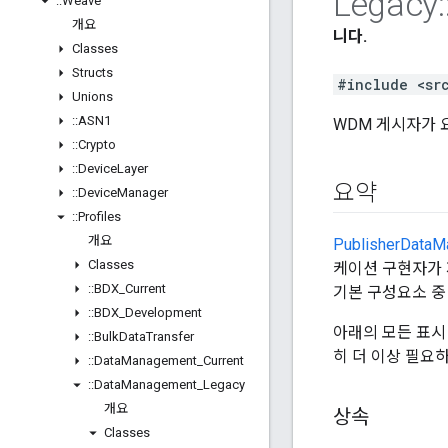
Legacy
:
::
Weave
개요
니다.
Classes
Structs
#include <sr
Unions
::
ASN1
WDM 게시자가 
::
Crypto
::
Device
Layer
요약
::
Device
Manager
::
Profiles
개요
PublisherDataM
Classes
케이션 구현자가 
::
BDX
_
Current
기본 구성요소 중
::
BDX
_
Development
아래의 모든 표시
::
Bulk
Data
Transfer
히 더 이상 필요
::
Data
Management
_
Current
::
Data
Management
_
Legacy
개요
상속
Classes