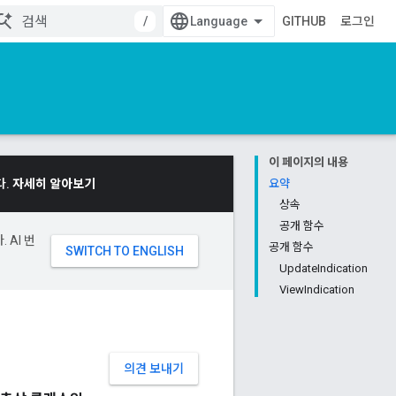
/
GITHUB
로그인
이 페이지의 내용
다.
자세히 알아보기
요약
상속
공개 함수
 AI 번
공개 함수
UpdateIndication
ViewIndication
의견 보내기