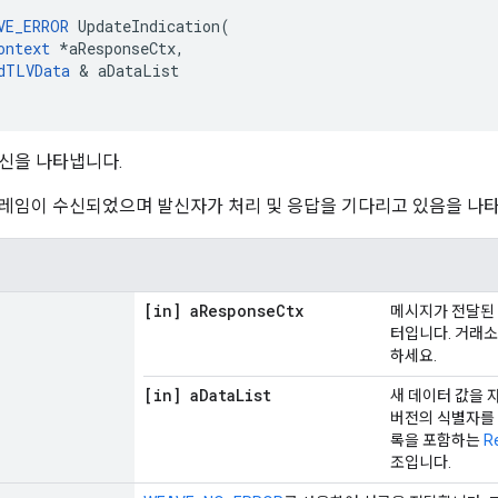
VE_ERROR
 UpdateIndication(

ontext
 *aResponseCtx,

dTLVData
 & aDataList

신을 나타냅니다.
레임이 수신되었으며 발신자가 처리 및 응답을 기다리고 있음을 나타
[in] a
Response
Ctx
메시지가 전달된 
터입니다. 거래소
하세요.
[in] a
Data
List
새 데이터 값을
버전의 식별자를 
록을 포함하는
R
조입니다.