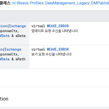
클래스:
nl::Weave::Profiles::DataManagement_Legacy::DMPublis
tion
(
Exchange
virtual
WEAVE_ERROR
sponse
Ctx
,
업데이트 요청 수신을 나타냅니다.
VData
& a
Data
on
(
Exchange
virtual
WEAVE_ERROR
sponse
Ctx
,
보기 요청 수신을 나타냅니다.
VData
& a
Path
tion