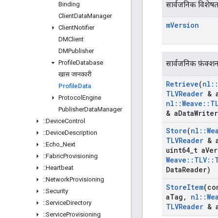
सार्वजनिक विशेषत
Binding
Client
Data
Manager
m
Version
Client
Notifier
DMClient
DMPublisher
Profile
Database
सार्वजनिक फ़ंक्श
खास जानकारी
Retrieve
(
nl
:
Profile
Data
TLVReader
& 
Protocol
Engine
nl
::
Weave
::
T
Publisher
Data
Manager
& a
Data
Writer
::
Device
Control
Store
(
nl
::
We
::
Device
Description
TLVReader
& 
::
Echo
_
Next
uint64
_
t a
Ver
::
Fabric
Provisioning
Weave
::
TLV
::
::
Heartbeat
Data
Reader)
::
Network
Provisioning
Store
Item
(co
::
Security
a
Tag
,
nl
::
We
::
Service
Directory
TLVReader
& 
::
Service
Provisioning