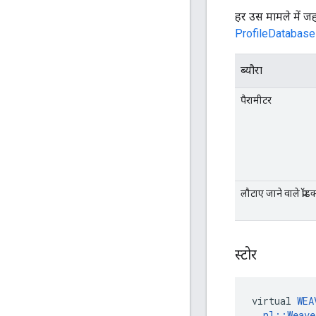
हर उस मामले में जह
ProfileDatabase
ब्यौरा
पैरामीटर
लौटाए जाने वाले प्रॉडक
स्टोर
virtual 
WEA
nl::Weav