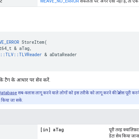
्ट
WEAVE_NO_ERROR
सफलता पर. अगर ऐसा नहीं है, तो ए
VE_ERROR
StoreItem
(
t64_t
&
aTag
,
::
TLV
::
TLVReader
&
aDataReader
 टैग के आधार पर सेव करें.
eDatabase
सब-क्लास लागू करने वाले लोगों को इस तरीके को लागू करने की प्रोसेस पूरी कर
र किया जा सके.
[in] a
Tag
पूरी तरह क्वालिफ
डेटा सेव किया जान