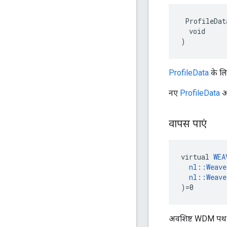
 ProfileData
  void

)
ProfileData
के लिए
नए
ProfileData
आइ
वापस पाएं
virtual 
WEA
nl::Weav
nl::Weav
)=0
अवशिष्ट WDM पथ द