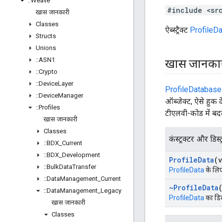
::
Weave
#include <sr
खास जानकारी
Classes
ऐब्स्ट्रैक्ट
ProfileDa
Structs
Unions
::
ASN1
खास जानका
::
Crypto
::
Device
Layer
ProfileDatabase
::
Device
Manager
ऑब्जेक्ट, ऐसे हुक द
::
Profiles
टीएलवी-कोड में बद
खास जानकारी
Classes
कंस्ट्रक्टर और डिस्ट
::
BDX
_
Current
::
BDX
_
Development
Profile
Data
(
::
Bulk
Data
Transfer
ProfileData
के लिए 
::
Data
Management
_
Current
~Profile
Data
::
Data
Management
_
Legacy
ProfileData
का डिस्
खास जानकारी
Classes