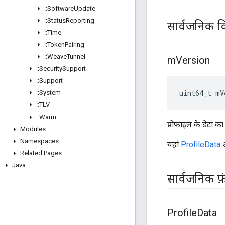
::
Software
Update
::
Status
Reporting
सार्वजनिक व
::
Time
::
Token
Pairing
::
Weave
Tunnel
m
Version
::
Security
Support
::
Support
uint64_t mV
::
System
::
TLV
::
Warm
प्रोफ़ाइल के डेटा का
Modules
Namespaces
यहां
ProfileData
ऑ
Related Pages
Java
सार्वजनिक फ़
Profile
Data