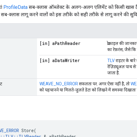
ां
ProfileData
सब-क्लास ऑब्जेक्ट के अलग-अलग एलिमेंट को किसी खास टैग
सब-क्लास लागू करने वालों को इस तरीके को सही तरीके से लागू करने की सुविध
[in] a
Path
Reader
प्रोफ़ाइल की जानका
का रेफ़रंस, जैसे कि
[in] a
Data
Writer
TLV
राइटर के बारे
रेज़िड्यूअल पाथ स
जाता है.
्ट
WEAVE_NO_ERROR
सफलता पर. अगर ऐसा नहीं है, तो
WE
को पहचानने या मिलते-जुलते डेटा को लिखने में समस्या दिखाता ह
VE_ERROR
 Store(

e::TLV::TLVReader
 & aPathReader,
