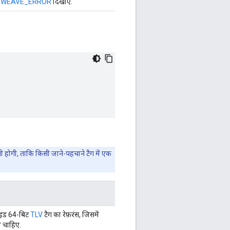
क
WEAVE_ERROR
दिखाएं.
नी होगी, ताकि किसी जाने-पहचाने टैग में एक
़ाइड 64-बिट
TLV
टैग का रेफ़रंस, जिसमें
ा चाहिए.