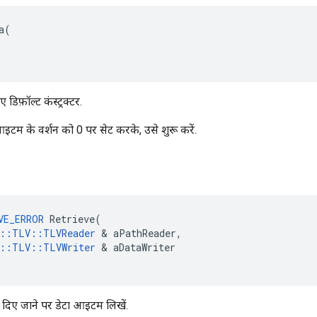
(

 डिफ़ॉल्ट कंस्ट्रक्टर.
टम के वर्शन को 0 पर सेट करके, उसे शुरू करें.
VE_ERROR
 Retrieve(

e::TLV::TLVReader
 & aPathReader,

e::TLV::TLVWriter
 & aDataWriter

िए जाने पर डेटा आइटम लिखें.