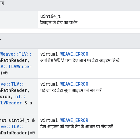
ाएं
uint64_t
प्रोफ़ाइल के डेटा का वर्शन.
न
:
Weave
::
TLV
::
virtual
WEAVE_ERROR
a
Path
Reader
,
अवशिष्ट WDM पथ दिए जाने पर डेटा आइटम लिखें.
LV
::
TLVWriter
)=0
ave
::
TLV
::
virtual
WEAVE_ERROR
a
Path
Reader
,
पढ़े जा रहे डेटा सूची आइटम को सेव करें.
sion
,
nl
::
TLVReader
& a
nst uint64
_
t &
virtual
WEAVE_ERROR
ave
::
TLV
::
डेटा आइटम को उसके टैग के आधार पर सेव करें.
a
Data
Reader)=0