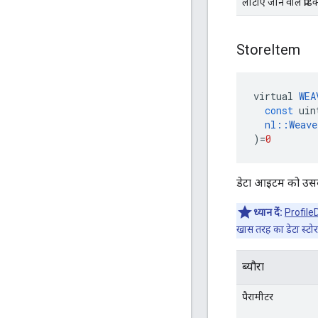
लौटाए जाने वाले प्रॉडक
Store
Item
virtual
WEA
const
uin
nl
::
Weave
)
=
0
डेटा आइटम को उसके
ध्यान दें:
Profil
खास तरह का डेटा स्टो
ब्यौरा
पैरामीटर