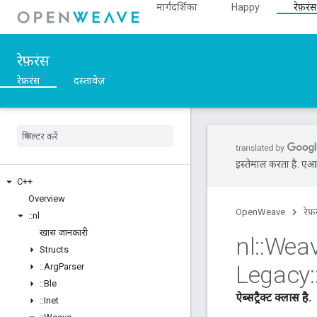
मार्गदर्शिका
Happy
रेफ़रंस
रेफ़रंस
रेफ़रंस
दस्तावेज़
इस्तेमाल करता है. एआई 
C++
Overview
OpenWeave
रेफ़
::
nl
खास जानकारी
nl
::
Wea
Structs
Legacy
:
::
Arg
Parser
::
Ble
ऐब्सट्रैक्ट क्लास है.
::
Inet