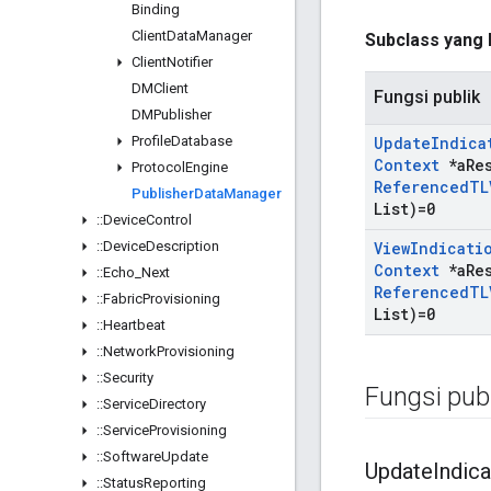
Binding
Client
Data
Manager
Subclass yang 
Client
Notifier
DMClient
Fungsi publik
DMPublisher
Profile
Database
Update
Indica
Context
*a
Re
Protocol
Engine
Referenced
TL
Publisher
Data
Manager
List)=0
::
Device
Control
::
Device
Description
View
Indicati
Context
*a
Re
::
Echo
_
Next
Referenced
TL
::
Fabric
Provisioning
List)=0
::
Heartbeat
::
Network
Provisioning
::
Security
Fungsi publ
::
Service
Directory
::
Service
Provisioning
::
Software
Update
Update
Indica
::
Status
Reporting