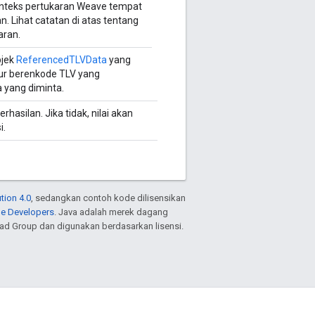
onteks pertukaran Weave tempat
n. Lihat catatan di atas tentang
aran.
bjek
ReferencedTLVData
yang
alur berenkode TLV yang
 yang diminta.
asilan. Jika tidak, nilai akan
i.
tion 4.0
, sedangkan contoh kode dilisensikan
le Developers
. Java adalah merek dagang
ead Group dan digunakan berdasarkan lisensi.