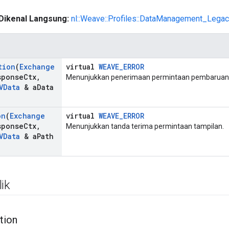
Dikenal Langsung:
nl::Weave::Profiles::DataManagement_Lega
tion
(
Exchange
virtual
WEAVE_ERROR
sponse
Ctx
,
Menunjukkan penerimaan permintaan pembaruan
VData
& a
Data
on
(
Exchange
virtual
WEAVE_ERROR
sponse
Ctx
,
Menunjukkan tanda terima permintaan tampilan.
VData
& a
Path
ik
tion