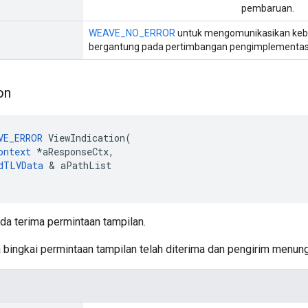
pembaruan.
WEAVE_NO_ERROR
untuk mengomunikasikan keberh
bergantung pada pertimbangan pengimplementas
on
VE_ERROR
 ViewIndication(

ontext
 *aResponseCtx,

dTLVData
 & aPathList

da terima permintaan tampilan.
 bingkai permintaan tampilan telah diterima dan pengirim menu