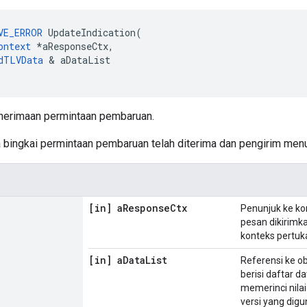
VE_ERROR
 UpdateIndication(

ontext
 *aResponseCtx,

dTLVData
 & aDataList

nerimaan permintaan pembaruan.
 bingkai permintaan pembaruan telah diterima dan pengirim me
[in] a
Response
Ctx
Penunjuk ke k
pesan dikirimka
konteks pertuk
[in] a
Data
List
Referensi ke o
berisi daftar 
memerinci nila
versi yang di