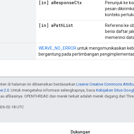
[in] a
Response
Ctx
Penunjuk ke k
pesan dikirimka
konteks pertuk
[in] a
Path
List
Referensi ke o
berisi daftar j
memerinci data
WEAVE_NO_ERROR
untuk mengomunikasikan keberh
bergantung pada pertimbangan pengimplementas
onten di halaman ini dilisensikan berdasarkan
Lisensi Creative Commons Attribu
e 2.0
. Untuk mengetahui informasi selengkapnya, baca
Kebijakan Situs Goog
atau afiliasinya. OPENTHREAD dan merek terkait adalah merek dagang dari Thr
026-02-18 UTC.
Dukungan