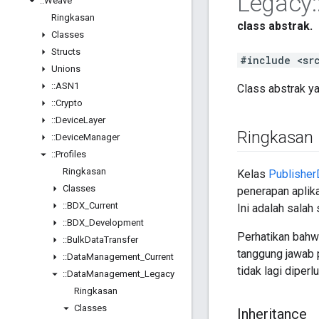
Legacy
:
::
Weave
Ringkasan
class abstrak.
Classes
Structs
#include <sr
Unions
::
ASN1
Class abstrak ya
::
Crypto
::
Device
Layer
Ringkasan
::
Device
Manager
::
Profiles
Ringkasan
Kelas
Publishe
Classes
penerapan aplik
::
BDX
_
Current
Ini adalah sala
::
BDX
_
Development
Perhatikan bahw
::
Bulk
Data
Transfer
tanggung jawab 
::
Data
Management
_
Current
tidak lagi diperl
::
Data
Management
_
Legacy
Ringkasan
Classes
Inheritance