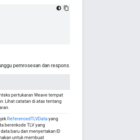
nunggu pemrosesan dan respons.
onteks pertukaran Weave tempat
n. Lihat catatan di atas tentang
aran.
bjek
ReferencedTLVData
yang
data berenkode TLV yang
i data baru dan menyertakan ID
gunakan untuk membuat