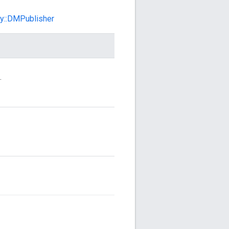
cy::DMPublisher
.