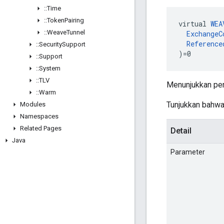
::
Time
::
Token
Pairing
virtual 
WEA
::
Weave
Tunnel
ExchangeC
Reference
::
Security
Support
)=0
::
Support
::
System
::
TLV
Menunjukkan pe
::
Warm
Tunjukkan bahwa
Modules
Namespaces
Related Pages
Detail
Java
Parameter