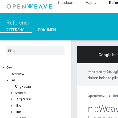
Panduan
Happy
Refe
Referensi
REFERENSI
DOKUMEN
Google ber
C++
Overview
dalam bahasa pil
::
nl
Ringkasan
Structs
OpenWeave
Ref
::
Arg
Parser
nl
::
Wea
::
Ble
::
Inet