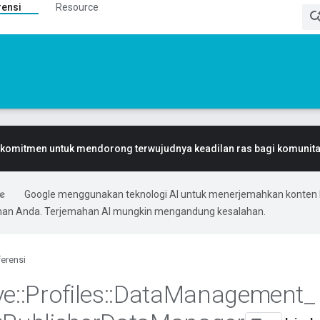
rensi
Resource
komitmen untuk mendorong terwujudnya keadilan ras bagi komunitas
Google menggunakan teknologi AI untuk menerjemahkan konten 
ihan Anda. Terjemahan AI mungkin mengandung kesalahan.
erensi
ve
::
Profiles
::
Data
Management
_