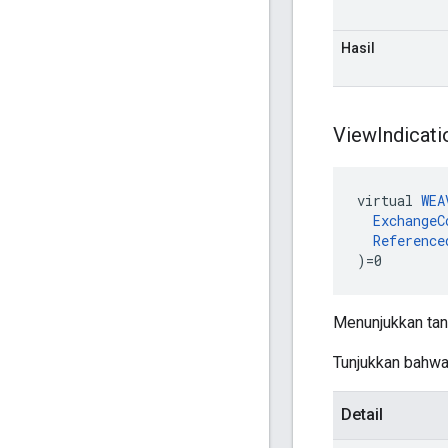
Hasil
View
Indicati
virtual 
WEA
ExchangeC
Reference
)=0
Menunjukkan tan
Tunjukkan bahwa
Detail