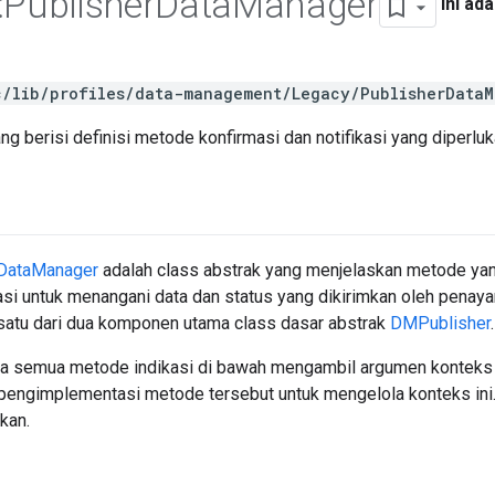
:
Publisher
Data
Manager
Ini ada
c/lib/profiles/data-management/Legacy/PublisherDataM
ng berisi definisi metode konfirmasi dan notifikasi yang diper
rDataManager
adalah class abstrak yang menjelaskan metode yan
asi untuk menangani data dan status yang dikirimkan oleh pena
h satu dari dua komponen utama class dasar abstrak
DMPublisher
.
a semua metode indikasi di bawah mengambil argumen konteks
pengimplementasi metode tersebut untuk mengelola konteks ini. 
ukan.