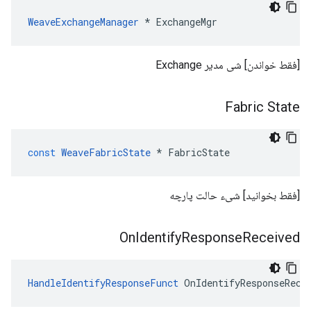
WeaveExchangeManager
 * ExchangeMgr
[فقط خواندن] شی مدیر Exchange
Fabric State
const
WeaveFabricState
*
FabricState
[فقط بخوانید] شیء حالت پارچه
On
Identify
Response
Received
HandleIdentifyResponseFunct
 OnIdentifyResponseRece