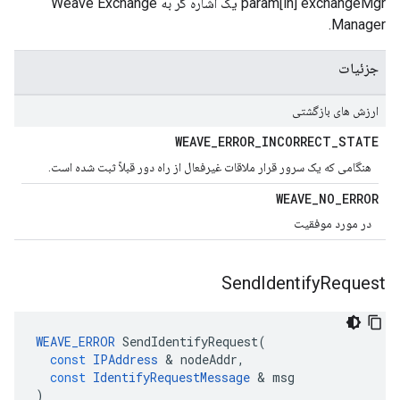
param[in] exchangeMgr یک اشاره گر به Weave Exchange
Manager.
جزئیات
ارزش های بازگشتی
WEAVE
_
ERROR
_
INCORRECT
_
STATE
هنگامی که یک سرور قرار ملاقات غیرفعال از راه دور قبلاً ثبت شده است.
WEAVE
_
NO
_
ERROR
در مورد موفقیت
Send
Identify
Request
WEAVE_ERROR
SendIdentifyRequest
(
const
IPAddress
&
nodeAddr
,
const
IdentifyRequestMessage
&
msg
)