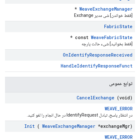
*
WeaveExchangeManager
[فقط خواندن] شی مدیر Exchange
Fabric
State
*
const
WeaveFabricState
[فقط بخوانید] شیء حالت پارچه
On
Identify
Response
Received
HandleIdentifyResponseFunct
توابع عمومی
Cancel
Exchange
(void)
WEAVE_ERROR
در انتظار پاسخ، تبادل IdentifyRequest در حال انجام را لغو کنید.
Init
(
Weave
Exchange
Manager
*exchange
Mgr)
WEAVE_ERROR