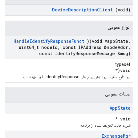
Device
Description
Client
(void)
انواع عمومی
Handle
Identify
Response
Funct
)(void *app
State
,
uint64
_
t node
Id
,
const IPAddress &node
Addr
,
const Identify
Response
Message &msg)
typedef
void(*
این تابع وظیفه پردازش پیام های IdentityResponse را بر عهده دارد.
صفات عمومی
App
State
void *
شیء حالت تعریف شده از برنامه.
Exchange
Mgr