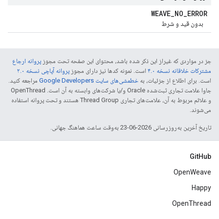
WEAVE
_
NO
_
ERROR
بدون قید و شرط
جز در مواردی که غیراز این ذکر شده باشد، محتوای این صفحه تحت مجوز
پروانه ارجاع
مشترکات خلاقانه نسخه ۴.۰
است. نمونه کدها نیز دارای مجوز
پروانه آپاچی نسخه ۲.۰
است. برای اطلاع از جزئیات، به
خطمشی‌های سایت Google Developers‏
مراجعه کنید.
جاوا علامت تجاری ثبت‌شده Oracle و/یا شرکت‌های وابسته به آن است. ‫OpenThread
و علائم مربوط به آن، علامت‌های تجاری Thread Group هستند و تحت پروانه استفاده
می‌شوند.
تاریخ آخرین به‌روزرسانی 2026-06-23 به‌وقت ساعت هماهنگ جهانی.
GitHub
OpenWeave
Happy
OpenThread