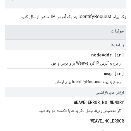
یک پیام IdentifyRequest به یک آدرس IP خاص ارسال کنید.
جزئیات
پارامترها
Addr
[in] node
ارجاع به آدرس IP گره Weave برای پرس و جو.
[in] msg
ارجاع به پیام IdentifyRequest برای ارسال.
ارزش های بازگشتی
WEAVE
_
ERROR
_
NO
_
MEMORY
اگر تخصیص زمینه تبادل بافر بسته با شکست مواجه شود.
WEAVE
_
NO
_
ERROR