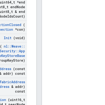
uint64
_
t *end
nt8
_
t end
Node
int8
_
t & end
Node
Ids
Count)
ction
Closed
(
nection
*con)
Init
(void)
(
nl
::
Weave
::
Security
::
App
p
Key
Store
Base
roup
Key
Store)
ddress
(const
 addr) const
Fabric
Address
dress
& addr)
const
sion
(uint16
_
t
64
_
t peer
Node