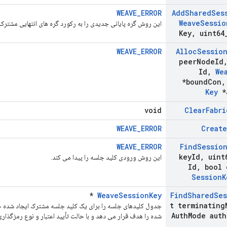
WEAVE_ERROR
Add
Shared
Ses
Weave
Sessio
این روش گره پایانی جدیدی را به رکورد گره های انتهایی مشترک
Key
,
uint64
WEAVE_ERROR
Alloc
Sessio
peer
Node
Id
Id
,
We
*bound
Con
,
Key
*
void
Clear
Fabri
WEAVE_ERROR
Create
WEAVE_ERROR
Find
Sessio
key
Id
,
uint
این روش ورودی کلید جلسه را پیدا می کند.
Id
,
bool 
Session
K
*
WeaveSessionKey
Find
Shared
Ses
t terminating
جدول کلیدهای جلسه را برای یک کلید جلسه مشترک ایجاد شده 
Auth
Mode auth
شده را هدف قرار می دهد و با حالت تأیید اعتبار و نوع رمزگذار