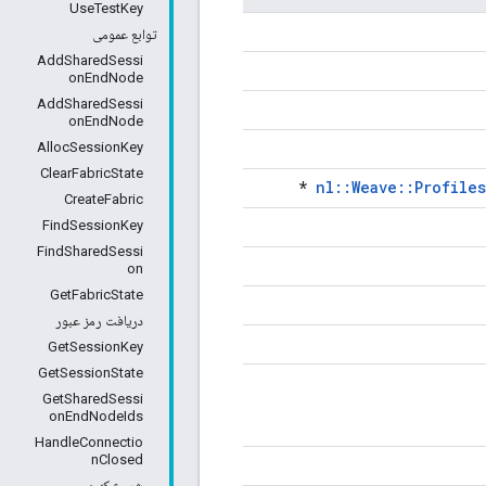
UseTestKey
توابع عمومی
AddSharedSessi
onEndNode
AddSharedSessi
onEndNode
AllocSessionKey
ClearFabricState
*
nl::Weave::Profile
CreateFabric
FindSessionKey
FindSharedSessi
on
GetFabricState
دریافت رمز عبور
GetSessionKey
GetSessionState
GetSharedSessi
onEndNodeIds
HandleConnectio
nClosed
شروع کنید