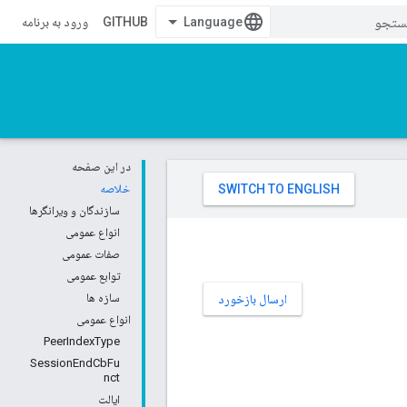
GITHUB
ورود به برنامه
در این صفحه
خلاصه
سازندگان و ویرانگرها
انواع عمومی
صفات عمومی
توابع عمومی
سازه ها
ارسال بازخورد
انواع عمومی
PeerIndexType
SessionEndCbFu
nct
ایالت