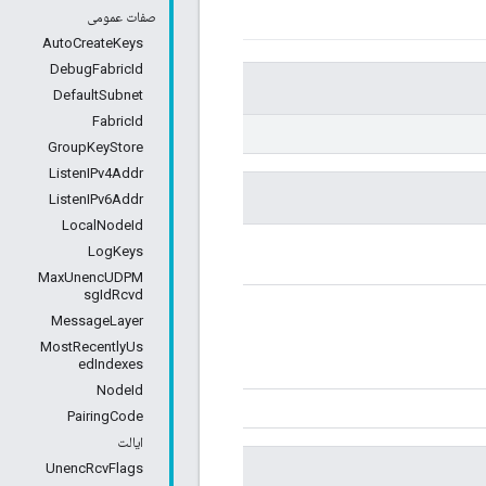
صفات عمومی
AutoCreateKeys
DebugFabricId
DefaultSubnet
FabricId
GroupKeyStore
ListenIPv4Addr
ListenIPv6Addr
LocalNodeId
LogKeys
MaxUnencUDPM
sgIdRcvd
MessageLayer
MostRecentlyUs
edIndexes
NodeId
PairingCode
ایالت
UnencRcvFlags