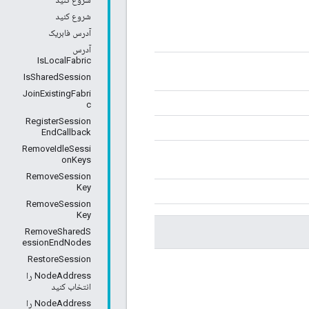
شروع کنید
آدرس فابریک
آدرس
IsLocalFabric
IsSharedSession
JoinExistingFabri
c
RegisterSession
EndCallback
RemoveIdleSessi
onKeys
RemoveSession
Key
RemoveSession
Key
RemoveSharedS
essionEndNodes
RestoreSession
NodeAddress را
انتخاب کنید
NodeAddress را