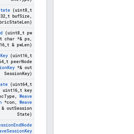
State
(uint8
_
t
32
_
t buf
Size
,
bric
State
Len)
rd
(uint8
_
t pw
t char *& ps
,
16
_
t & pw
Len)
n
Key
(uint16
_
t
64
_
t peer
Node
ion
Key
*& out
Session
Key)
tate
(uint64
_
t
,
uint16
_
t key
nc
Type
,
Weave
n
*con
,
Weave
& out
Session
State)
ession
End
Node
ave
Session
Key