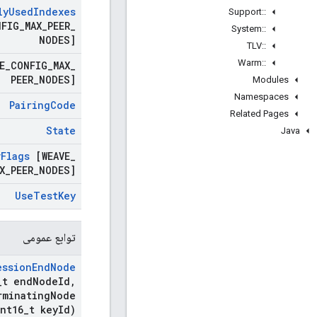
ly
Used
Indexes
Support
::
NFIG
_
MAX
_
PEER
_
System
::
NODES]
TLV
::
Warm
::
E
_
CONFIG
_
MAX
_
PEER
_
NODES]
Modules
Namespaces
Pairing
Code
Related Pages
State
Java
v
Flags
[WEAVE
_
X
_
PEER
_
NODES]
Use
Test
Key
توابع عمومی
ession
End
Node
_
t end
Node
Id
,
rminating
Node
nt16
_
t key
Id)