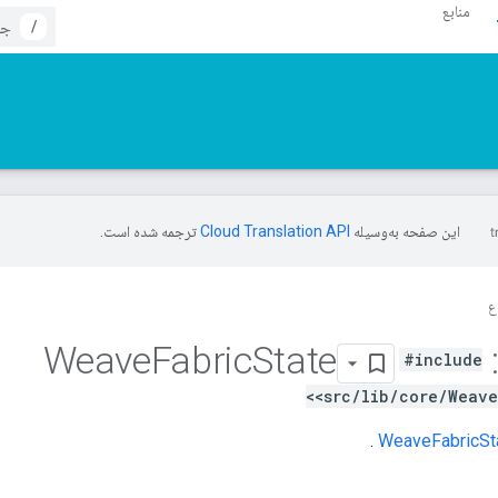
منابع
/
این صفحه به‌وسیله
ترجمه شده است.
ع
Fabric
State
Weave
#include
<src/lib/core/Weave
.
WeaveFabricSt