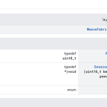
رها
Weave
Fabri
typedef
uint8_t
Sessio
typedef
void(*
(uint16
_
t k
pee
enum