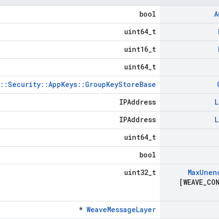
bool
A
uint64_t
uint16_t
uint64_t
s::Security::AppKeys::GroupKeyStoreBase
IPAddress
L
IPAddress
L
uint64_t
bool
uint32_t
Max
Unen
[WEAVE
_
CO
*
WeaveMessageLayer