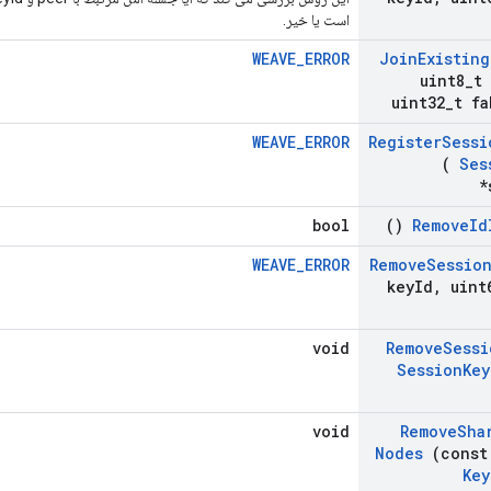
است یا خیر.
WEAVE_ERROR
Join
Existing
uint8
_
t
uint32
_
t fa
WEAVE_ERROR
Register
Sessi
(
Ses
*
bool
()
Remove
Id
WEAVE_ERROR
Remove
Sessio
key
Id
,
uint
void
Remove
Sessi
Session
Key
void
Remove
Sha
Nodes
(cons
Key