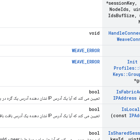
*session
Key
,
Node
Ids
,
ui
Ids
Buf
Size
,
u
void
Handle
Conne
Weave
Con
WEAVE_ERROR
WEAVE_ERROR
Init
Profiles
::
Keys
::
Grou
*g
bool
Is
Fabric
A
IPAddress
&
تعیین می کند که آیا یک آدرس IP نشان دهنده آدرس یک گره در بافت محلی Weave است یا خیر.
bool
Is
Local
(const
IPAd
تعیین می کند که آیا یک آدرس IP نشان دهنده یک آدرس بافت بافت برای گره محلی است یا خیر.
bool
Is
Shared
Ses
key
Id
,
uint