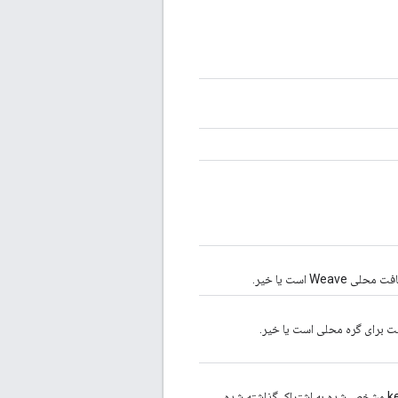
این روش بررسی می کند که آیا جلسه امن مرتبط با peer و keyId مشخص شده به اشتراک گذاشته شده