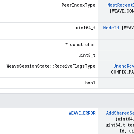
PeerIndexType
Most
Recent
[WEAVE
_
CO
uint64_t
Node
Id
[WEAV
const char *
uint8_t
WeaveSessionState::ReceiveFlagsType
Unenc
Rc
CONFIG
_
MA
bool
WEAVE_ERROR
Add
Shared
S
(uint64
uint64
_
t te
Id
,
ui