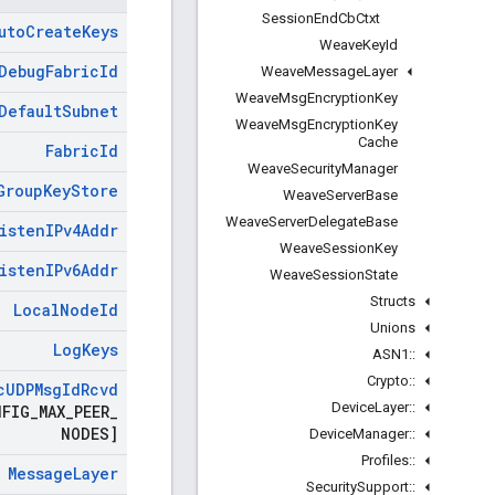
Session
End
Cb
Ctxt
uto
Create
Keys
Weave
Key
Id
Debug
Fabric
Id
Weave
Message
Layer
Weave
Msg
Encryption
Key
Default
Subnet
Weave
Msg
Encryption
Key
Cache
Fabric
Id
Weave
Security
Manager
Group
Key
Store
Weave
Server
Base
Weave
Server
Delegate
Base
isten
IPv4Addr
Weave
Session
Key
isten
IPv6Addr
Weave
Session
State
Structs
Local
Node
Id
Unions
Log
Keys
ASN1
::
Crypto
::
c
UDPMsg
Id
Rcvd
Device
Layer
::
NFIG
_
MAX
_
PEER
_
NODES]
Device
Manager
::
Profiles
::
Message
Layer
Security
Support
::