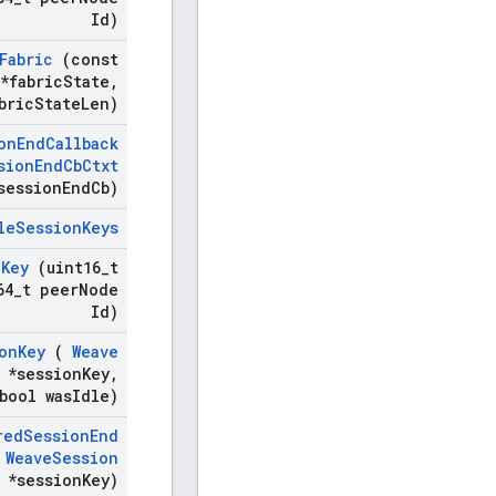
Id)
Fabric
(const
 *fabric
State
,
bric
State
Len)
on
End
Callback
sion
End
Cb
Ctxt
session
End
Cb)
le
Session
Keys
n
Key
(uint16
_
t
64
_
t peer
Node
Id)
on
Key
(
Weave
*session
Key
,
bool was
Idle)
red
Session
End
t
Weave
Session
*session
Key)