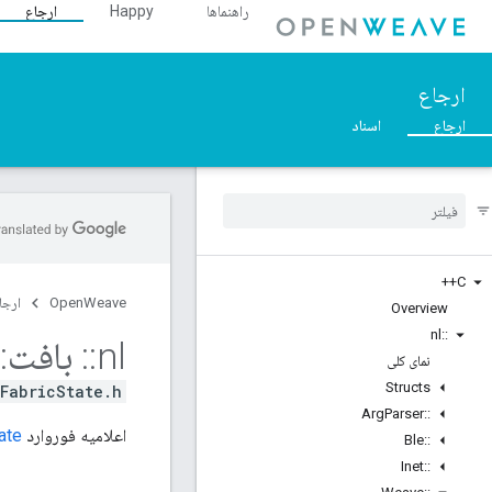
راهنماها
Happy
ارجاع
ارجاع
ارجاع
اسناد
C++
OpenWeave
ارجا
Overview
nl
::
nl
::
بافت
::
نمای کلی
Structs
FabricState.h>
Arg
Parser
::
اعلامیه فوروارد
ate
Ble
::
Inet
::