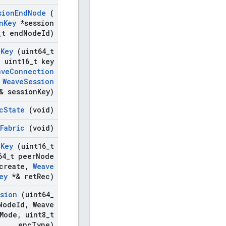
sion
End
Node
(
n
Key
*session
_
t end
Node
Id)
n
Key
(uint64
_
t
,
uint16
_
t key
ave
Connection
Weave
Session
& session
Key)
c
State
(void)
Fabric
(void)
n
Key
(uint16
_
t
64
_
t peer
Node
create
,
Weave
ey
*& ret
Rec)
sion
(uint64
_
Node
Id
,
Weave
Mode
,
uint8
_
t
enc
Type)