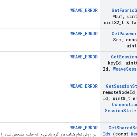
WEAVE_ERROR
Get
Fabric
*buf
,
uint
uint32
_
t & fa
WEAVE_ERROR
Get
Passwo
Src
,
cons
uint
WEAVE_ERROR
Get
Sessio
key
Id
,
uint
Id
,
Weave
Sess
WEAVE_ERROR
Get
Session
S
remote
Node
Id
Id
,
uint8
_
t e
Connectio
Session
State
WEAVE_ERROR
Get
Shared
S
Ids
(const
We
این روش تمام شناسه‌های گره پایانی را که جلسه مشخص شده را به