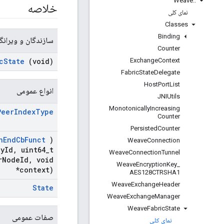
Weave
::
خلاصه
نمای کلی
Classes
Binding
سازندگان و ویرانگ
Counter
Exchange
Context
c
State
(void)
Fabric
State
Delegate
Host
Port
List
انواع عمومی
JNIUtils
Monotonically
Increasing
Peer
Index
Type
Counter
Persisted
Counter
n
End
Cb
Funct
)
Weave
Connection
ey
Id
,
uint64
_
t
Weave
Connection
Tunnel
r
Node
Id
,
void
Weave
Encryption
Key
_
*context)
AES128CTRSHA1
Weave
Exchange
Header
State
Weave
Exchange
Manager
Weave
Fabric
State
صفات عمومی
نمای کلی