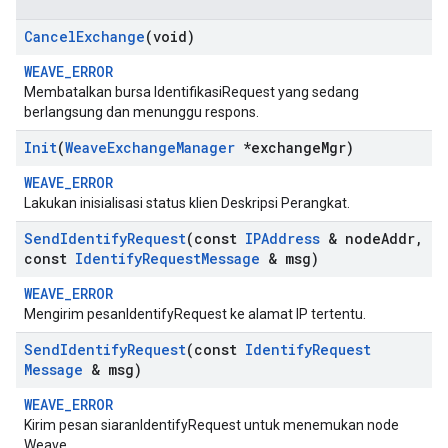
Cancel
Exchange
(void)
WEAVE_ERROR
Membatalkan bursa IdentifikasiRequest yang sedang
berlangsung dan menunggu respons.
Init
(
Weave
Exchange
Manager
*exchange
Mgr)
WEAVE_ERROR
Lakukan inisialisasi status klien Deskripsi Perangkat.
Send
Identify
Request
(const
IPAddress
& node
Addr
,
const
Identify
Request
Message
& msg)
WEAVE_ERROR
Mengirim pesanIdentifyRequest ke alamat IP tertentu.
Send
Identify
Request
(const
Identify
Request
Message
& msg)
WEAVE_ERROR
Kirim pesan siaranIdentifyRequest untuk menemukan node
Weave.