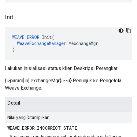
Init
WEAVE_ERROR
 Init(

WeaveExchangeManager
 *exchangeMgr

)
Lakukan inisialisasi status klien Deskripsi Perangkat.
{i>param[in] exchangeMgr{i> <i} Penunjuk ke Pengelola
Weave Exchange.
Detail
Nilai yang Ditampilkan
WEAVE
_
ERROR
_
INCORRECT
_
STATE
Saat server rendezvous pasif jarak jauh sudah didaftarkan.