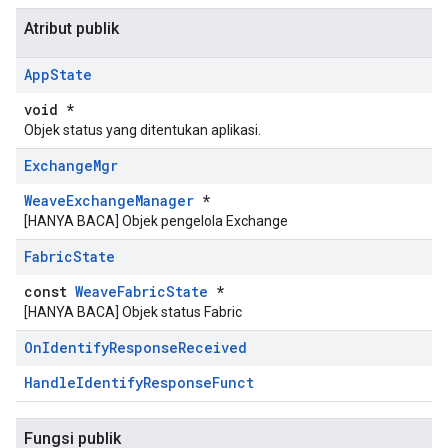
Atribut publik
App
State
void *
Objek status yang ditentukan aplikasi.
Exchange
Mgr
WeaveExchangeManager
*
[HANYA BACA] Objek pengelola Exchange
Fabric
State
const
WeaveFabricState
*
[HANYA BACA] Objek status Fabric
On
Identify
Response
Received
HandleIdentifyResponseFunct
Fungsi publik