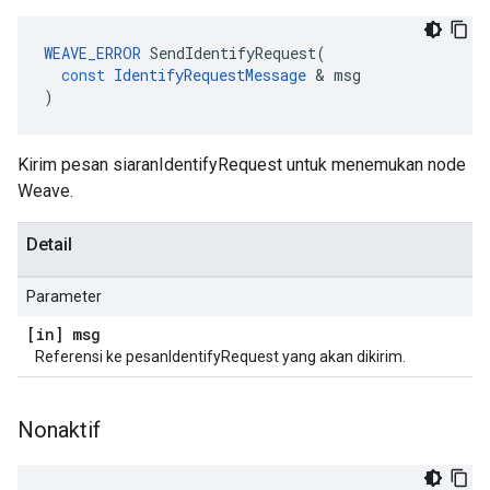
WEAVE_ERROR
SendIdentifyRequest
(
const
IdentifyRequestMessage
&
msg
)
Kirim pesan siaranIdentifyRequest untuk menemukan node
Weave.
Detail
Parameter
[in] msg
Referensi ke pesanIdentifyRequest yang akan dikirim.
Nonaktif