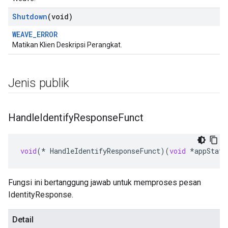
Shutdown
(void)
WEAVE_ERROR
Matikan Klien Deskripsi Perangkat.
Jenis publik
Handle
Identify
Response
Funct
void
(
*
HandleIdentifyResponseFunct
)(
void
*
appState
Fungsi ini bertanggung jawab untuk memproses pesan
IdentityResponse.
Detail