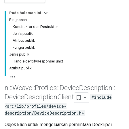
Pada halaman ini
Ringkasan
Konstruktor dan Destruktor
Jenis publik
Atribut publik
Fungsi publik
Jenis publik
HandleIdentifyResponseFunct
Atribut publik
nl
::
Weave
::
Profiles
::
Device
Description
::
Device
Description
Client
#include
<src/lib/profiles/device-
description/DeviceDescription.h>
Objek klien untuk mengeluarkan permintaan Deskripsi