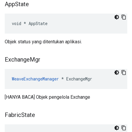
App
State
void * AppState
Objek status yang ditentukan aplikasi.
Exchange
Mgr
WeaveExchangeManager
 * ExchangeMgr
[HANYA BACA] Objek pengelola Exchange
Fabric
State