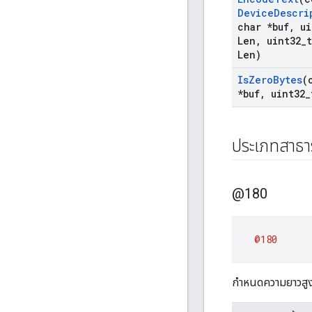
Device
Descri
char *buf
,
ui
Len
,
uint32
_
Len)
Is
Zero
Bytes
(
*buf
,
uint32
_
ประเภทสาธ
@180
@180
กำหนดความยาวสูง