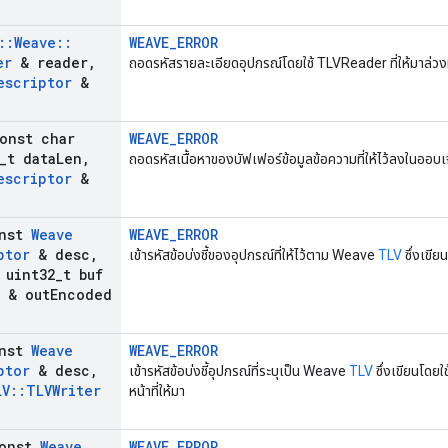
::
Weave
::
WEAVE_ERROR
er
& reader
,
ถอดรหัสรายละเอียดอุปกรณ์โดยใช้ TLVReader ที่ให้มาล่วง
escriptor
&
onst char
WEAVE_ERROR
_
t data
Len
,
ถอดรหัสเนื้อหาของบัฟเฟอร์ข้อมูลข้อความที่ให้ไว้ลงในออ
escriptor
&
onst
Weave
WEAVE_ERROR
ptor
& desc
,
เข้ารหัสข้อบ่งชี้ของอุปกรณ์ที่ให้ไว้ตาม Weave
TLV
ซึ่งเขีย
uint32
_
t buf
t & out
Encoded
onst
Weave
WEAVE_ERROR
ptor
& desc
,
เข้ารหัสข้อบ่งชี้อุปกรณ์ที่ระบุเป็น Weave
TLV
ซึ่งเขียนโดยใ
LV
::
TLVWriter
หน้าที่ให้มา
const
Weave
WEAVE_ERROR