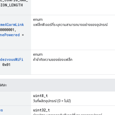
SION
_
LENGTH
enum
ome
Alarm
Link
แฟล็กฟีเจอร์ที่ระบุความสามารถบางอย่างของอุปกรณ์
0000001
,
ne
Powered
=
enum
dezvous
Wi
Fi
คำจำกัดความของช่องแฟล็ก
 0x01
ารณะ
uint8_t
วันที่ผลิตอุปกรณ์ (0 = ไม่มี)
es
uint32_t