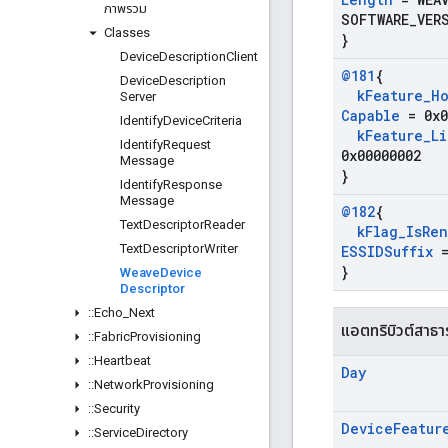
ภาพรวม
SOFTWARE
_
VER
Classes
}
Device
Description
Client
@181
{
Device
Description
k
Feature
_
H
Server
Capable
= 0x0
Identify
Device
Criteria
k
Feature
_
Li
Identify
Request
0x00000002
Message
}
Identify
Response
Message
@182
{
Text
Descriptor
Reader
k
Flag
_
Is
Ren
Text
Descriptor
Writer
ESSIDSuffix
=
}
Weave
Device
Descriptor
::
Echo
_
Next
แอตทริบิวต์สาธ
::
Fabric
Provisioning
::
Heartbeat
Day
::
Network
Provisioning
::
Security
Device
Featur
::
Service
Directory