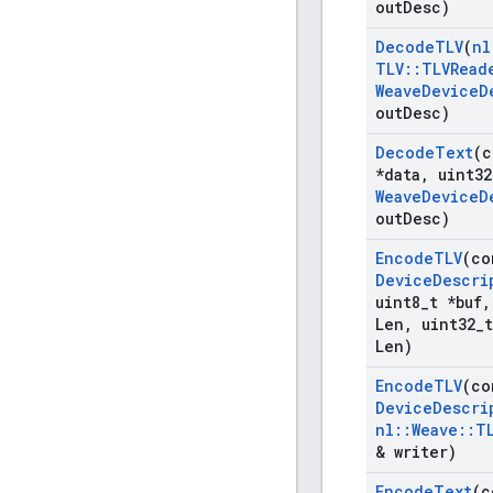
out
Desc)
Decode
TLV
(
nl
TLV
::
TLVRead
Weave
Device
D
out
Desc)
Decode
Text
(c
*data
,
uint32
Weave
Device
D
out
Desc)
Encode
TLV
(c
Device
Descri
uint8
_
t *buf
,
Len
,
uint32
_
Len)
Encode
TLV
(c
Device
Descri
nl
::
Weave
::
T
& writer)
Encode
Text
(