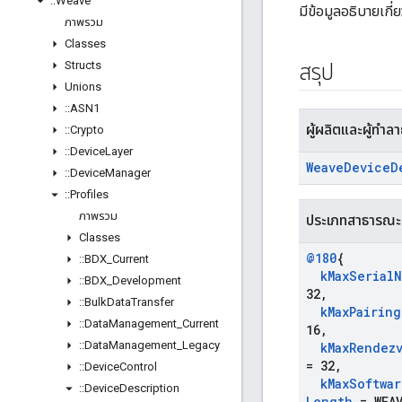
::
Weave
มีข้อมูลอธิบายเก
ภาพรวม
Classes
Structs
สรุป
Unions
::
ASN1
ผู้ผลิตและผู้ทำล
::
Crypto
::
Device
Layer
Weave
Device
D
::
Device
Manager
::
Profiles
ภาพรวม
ประเภทสาธารณะ
Classes
@180
{
::
BDX
_
Current
k
Max
Serial
N
::
BDX
_
Development
32
,
::
Bulk
Data
Transfer
k
Max
Pairing
::
Data
Management
_
Current
16
,
::
Data
Management
_
Legacy
k
Max
Rendez
= 32
,
::
Device
Control
k
Max
Softwar
::
Device
Description
Length
= WEAV