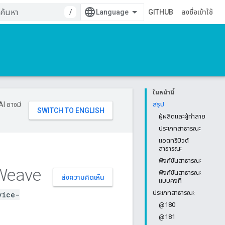
/
GITHUB
ลงชื่อเข้าใช้
ในหน้านี้
AI อาจมี
สรุป
ผู้ผลิตและผู้ทำลาย
ประเภทสาธารณะ
แอตทริบิวต์
สาธารณะ
ฟังก์ชันสาธารณะ
Weave
ฟังก์ชันสาธารณะ
ส่งความคิดเห็น
แบบคงที่
ประเภทสาธารณะ
vice-
@180
@181