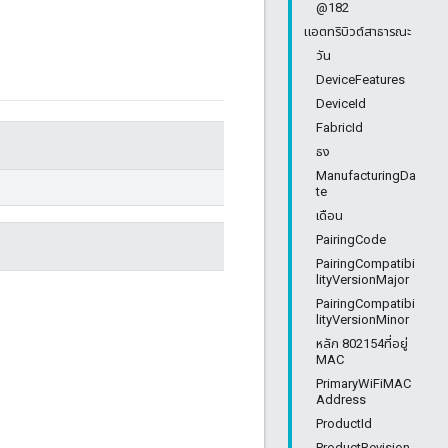
@182
แอตทริบิวต์สาธารณะ
วัน
DeviceFeatures
DeviceId
FabricId
ธง
ManufacturingDa
te
เดือน
PairingCode
PairingCompatibi
lityVersionMajor
PairingCompatibi
lityVersionMinor
หลัก 802154ที่อยู่
MAC
PrimaryWiFiMAC
Address
ProductId
ProductRevision