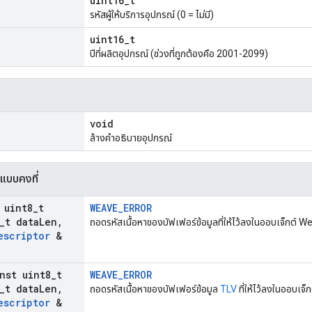
uint16_t
รหัสผู้ให้บริการอุปกรณ์ (0 = ไม่มี)
uint16_t
ปีที่ผลิตอุปกรณ์ (ช่วงที่ถูกต้องคือ 2001-2099)
void
ล้างคำอธิบายอุปกรณ์
แบบคงที่
 uint8
_
t
WEAVE_ERROR
_
t data
Len
,
ถอดรหัสเนื้อหาของบัฟเฟอร์ข้อมูลที่ให้ไว้ลงในออบเจ็กต์
escriptor
&
nst uint8
_
t
WEAVE_ERROR
_
t data
Len
,
ถอดรหัสเนื้อหาของบัฟเฟอร์ข้อมูล
TLV
ที่ให้ไว้ลงในออบเจ
escriptor
&