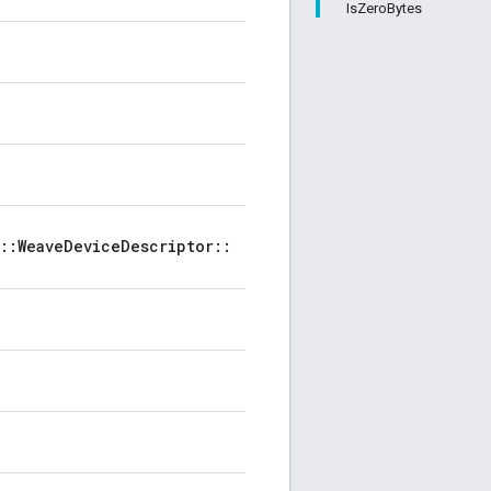
IsZeroBytes
n::WeaveDeviceDescriptor::