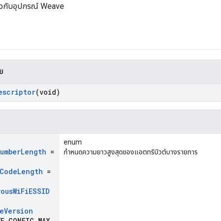
ี่ยวกับอุปกรณ์ Weave
าย
escriptor
(void)
enum
umber
Length
=
กำหนดความยาวสูงสุดของแอตทริบิวต์บางรายการ
Code
Length
=
vous
Wi
Fi
ESSID
e
Version
E
_
CONFIG
_
MAX
_