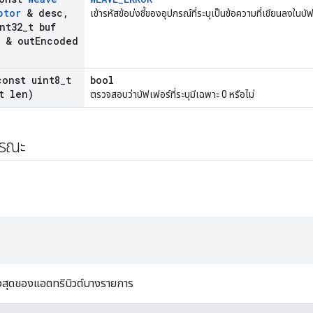
ptor
& desc
,
เข้ารหัสข้อบ่งชี้ของอุปกรณ์ที่ระบุเป็นข้อความที่เขียนลงในบัฟ
nt32
_
t buf
t & out
Encoded
const uint8
_
t
bool
t len)
ตรวจสอบว่าบัฟเฟอร์ที่ระบุมีเฉพาะ 0 หรือไม่
ารณะ
สุดของแอตทริบิวต์บางรายการ