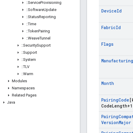
::
Service
Provisioning
::
Software
Update
Device
Id
::
Status
Reporting
::
Time
Fabric
Id
::
Token
Pairing
::
Weave
Tunnel
Flags
::
Security
Support
::
Support
::
System
Manufacturin
::
TLV
::
Warm
Modules
Month
Namespaces
Related Pages
Pairing
Code
[
Java
Code
Length+1
Pairing
Compa
Version
Major