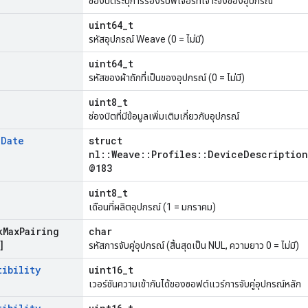
ช่องบิตระบุการรองรับฟีเจอร์ที่เจาะจงของอุปกรณ์
uint64_t
รหัสอุปกรณ์ Weave (0 = ไม่มี)
uint64_t
รหัสของผ้าถักที่เป็นของอุปกรณ์ (0 = ไม่มี)
uint8_t
ช่องบิตที่มีข้อมูลเพิ่มเติมเกี่ยวกับอุปกรณ์
g
Date
struct
nl::Weave::Profiles::DeviceDescriptio
@183
uint8_t
เดือนที่ผลิตอุปกรณ์ (1 = มกราคม)
k
Max
Pairing
char
]
รหัสการจับคู่อุปกรณ์ (สิ้นสุดเป็น NUL, ความยาว 0 = ไม่มี)
tibility
uint16_t
เวอร์ชันความเข้ากันได้ของซอฟต์แวร์การจับคู่อุปกรณ์หลัก