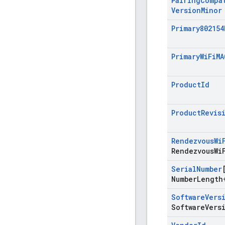
Pairing
Compa
Version
Minor
Primary802154
Primary
Wi
Fi
MA
Product
Id
Product
Revis
Rendezvous
Wi
Rendezvous
Wi
Serial
Number
Number
Length
Software
Vers
Software
Vers