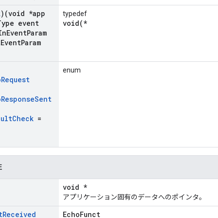
k
)(void *app
typedef
Type event
void(*
In
Event
Param
t
Event
Param
enum
o
Request
,
o
Response
Sent
ault
Check
=
性
void *
アプリケーション固有のデータへのポインタ。
t
Received
EchoFunct