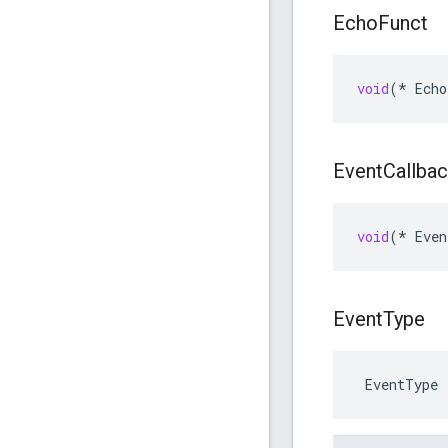
Echo
Funct
void
(
*
Echo
Event
Callba
void
(
*
Even
Event
Type
 EventType