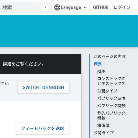
/
GITHUB
ログイン
このページの内容
。
詳細
をご覧ください。
概要
継承
コンストラクタ
してい
とデストラクタ
公開タイプ
パブリック属性
パブリック関数
静的パブリック
関数
構造体
フィードバックを送信
公開タイプ