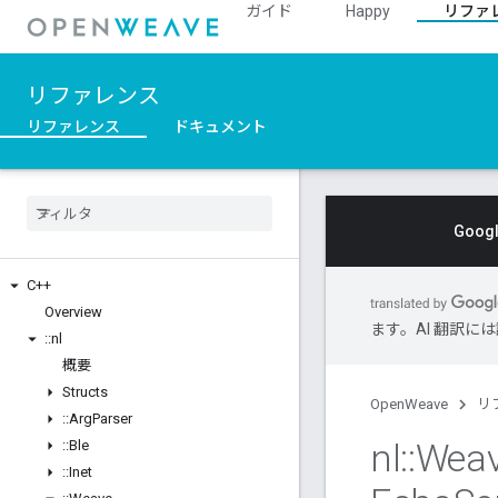
ガイド
Happy
リファ
リファレンス
リファレンス
ドキュメント
Goo
C++
Overview
ます。AI 翻訳
::
nl
概要
Structs
OpenWeave
リ
::
Arg
Parser
nl
::
Wea
::
Ble
::
Inet