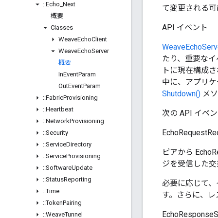
::
Echo
_
Next
て変更される可
概要
API イベント
Classes
Weave
Echo
Client
WeaveEchoServ
Weave
Echo
Server
たり、重要なイ
概要
トに現在構成さ
In
Event
Param
中に、アプリケ
Out
Event
Param
Shutdown()
メソ
::
Fabric
Provisioning
::
Heartbeat
次の API イ
::
Network
Provisioning
EchoRequestRe
::
Security
::
Service
Directory
ピアから Ech
::
Service
Provisioning
ジを受信した交
::
Software
Update
::
Status
Reporting
必要に応じて、
::
Time
す。さらに、レ
::
Token
Pairing
EchoResponseS
::
Weave
Tunnel