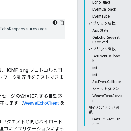
EchoFunct
EventCallback
EventType
パブリック属性
EchoResponse message.
AppState
OnEchoRequest
Received
パブリック関数
GetEventCallbac
k
init
。ICMP ping プロトコルと同
init
ネットワーク到達性をテストできま
SetEventCallback
シャットダウン
 メッセージの受信に対する自動応
WeaveEchoServe
r
存在します（
WeaveEchoClient
を
静的パブリック関
数
DefaultEventHan
応答にはリクエストと同じペイロード
dler
ントの処理中にアプリケーションによっ