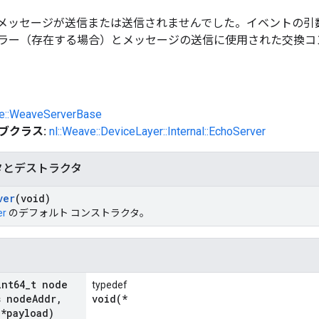
onse メッセージが送信または送信されませんでした。イベント
ラー（存在する場合）とメッセージの送信に使用された交換コ
ve::WeaveServerBase
ブクラス:
nl::Weave::DeviceLayer::Internal::EchoServer
タとデストラクタ
ver
(void)
er
のデフォルト コンストラクタ。
int64
_
t node
typedef
 node
Addr
,
void(*
 *payload)