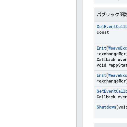
パブリック関
Get
Event
Call
const
Init
(
Weave
Ex
*exchange
Mgr
Callback eve
void *app
Sta
Init
(
Weave
Ex
*exchange
Mgr
Set
Event
Call
Callback eve
Shutdown
(voi