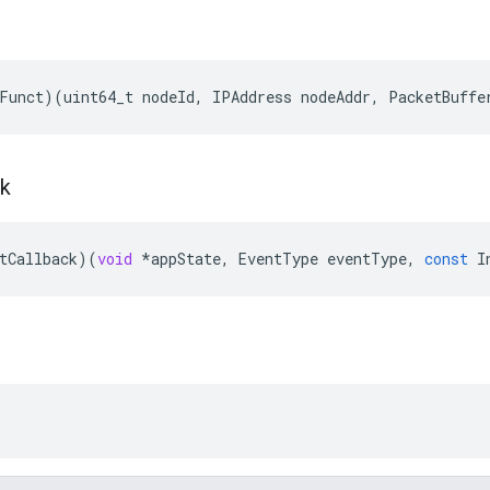
Funct
)(
uint64_t
nodeId
,
IPAddress
nodeAddr
,
PacketBuffe
ck
tCallback
)(
void
*
appState
,
EventType
eventType
,
const
I