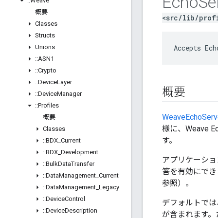
Echo
Se
::
Weave
概要
<src/lib/prof
Classes
Structs
Unions
Accepts Ech
::
ASN1
::
Crypto
::
Device
Layer
概要
::
Device
Manager
::
Profiles
WeaveEchoServ
概要
様に、Weave
Classes
す。
::
BDX
_
Current
::
BDX
_
Development
アプリケーシ
::
Bulk
Data
Transfer
答を有効にでき
::
Data
Management
_
Current
参照）。
::
Data
Management
_
Legacy
::
Device
Control
デフォルトでは
::
Device
Description
が含まれます。た