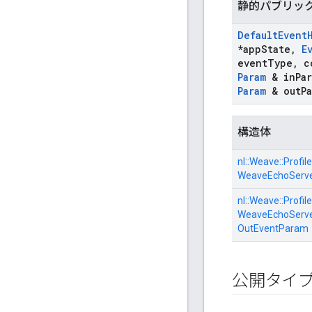
静的パブリッ
Default
Event
*app
State
,
E
event
Type
,
c
Param
& in
Pa
Param
& out
P
構造体
nl::
Weave::
Profile
WeaveEchoServe
nl::
Weave::
Profile
WeaveEchoServe
OutEventParam
公開タイ