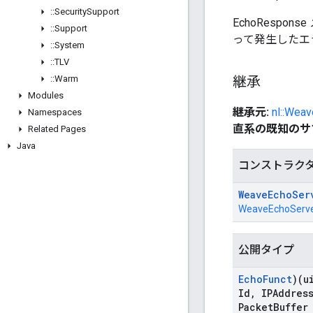
::
Security
Support
EchoResp
::
Support
って発生したエ
::
System
::
TLV
::
Warm
継承
Modules
継承元:
nl::Wea
Namespaces
直系の既知のサ
Related Pages
Java
コンストラク
Weave
Echo
Ser
WeaveEchoServ
公開タイプ
Echo
Funct
)(u
Id
,
IPAddress
Packet
Buffer