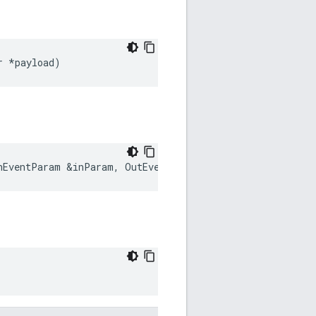
r
*
payload
)
nEventParam
&
inParam
,
OutEventParam
&
outParam
)