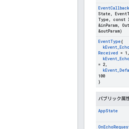
Event
Callbac
State
,
Event
Type
,
const 
&in
Param
,
Ou
&out
Param)
Event
Type
{
k
Event
_
Ech
Received
= 1
k
Event
_
Ech
= 2
,
k
Event
_
Def
100
}
パブリック属
App
State
On
Echo
Reques