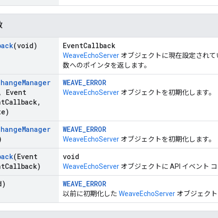
数
back
(void)
EventCallback
WeaveEchoServer
オブジェクトに現在設定されている
数へのポインタを返します。
change
Manager
WEAVE_ERROR
,
Event
WeaveEchoServer
オブジェクトを初期化します。
nt
Callback
,
te)
change
Manager
WEAVE_ERROR
)
WeaveEchoServer
オブジェクトを初期化します。
back
(Event
void
nt
Callback)
WeaveEchoServer
オブジェクトに API イベント
d)
WEAVE_ERROR
以前に初期化した
WeaveEchoServer
オブジェクト