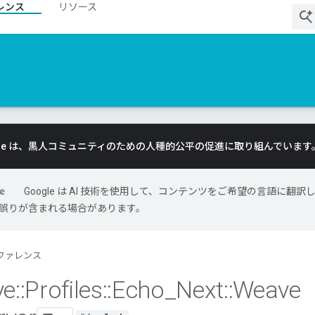
レンス
リソース
gle は、黒人コミュニティのための人種的公平の促進に取り組んでいます
Google は AI 技術を使用して、コンテンツをご希望の言語に翻訳
には誤りが含まれる場合があります。
ファレンス
ve
::
Profiles
::
Echo
_
Next
::
Weave