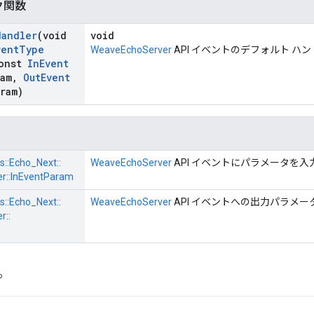
ク関数
Handler
(void
void
vent
Type
WeaveEchoServer
API イベントのデフォルト ハ
onst
In
Event
ram
,
Out
Event
aram)
s::
Echo_Next::
WeaveEchoServer
API イベントにパラメータを入
r::
InEventParam
s::
Echo_Next::
WeaveEchoServer
API イベントへの出力パラメー
r::
プ