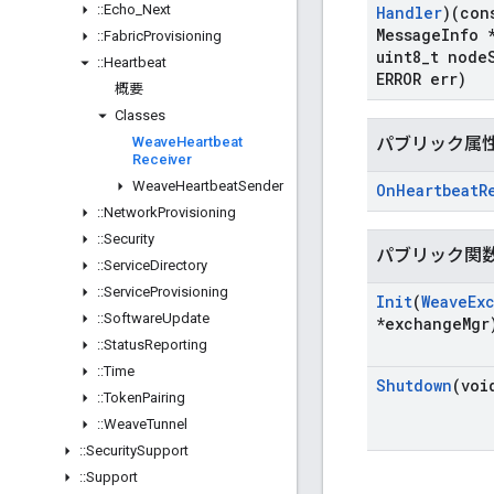
::
Echo
_
Next
Handler
)(con
Message
Info 
::
Fabric
Provisioning
uint8
_
t node
::
Heartbeat
ERROR err)
概要
Classes
Weave
Heartbeat
パブリック属
Receiver
Weave
Heartbeat
Sender
On
Heartbeat
R
::
Network
Provisioning
::
Security
パブリック関
::
Service
Directory
::
Service
Provisioning
Init
(
Weave
Ex
::
Software
Update
*exchange
Mgr
::
Status
Reporting
::
Time
Shutdown
(voi
::
Token
Pairing
::
Weave
Tunnel
::
Security
Support
::
Support