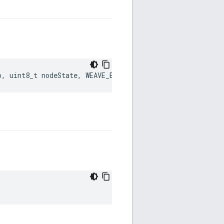
o
,
uint8_t
nodeState
,
WEAVE_ERROR
err
)