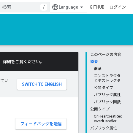
/
GITHUB
ログイン
このページの内容
。
詳細
をご覧ください。
概要
継承
コンストラクタ
してい
とデストラクタ
公開タイプ
パブリック属性
パブリック関数
公開タイプ
OnHeartbeatRec
eivedHandler
フィードバックを送信
パブリック属性