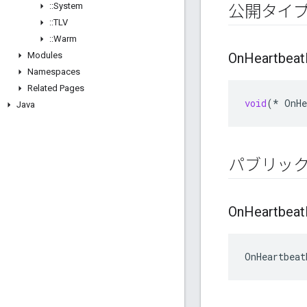
::
System
公開タイ
::
TLV
::
Warm
Modules
On
Heartbeat
Namespaces
Related Pages
void
(
*
OnHe
Java
パブリッ
On
Heartbeat
OnHeartbeat