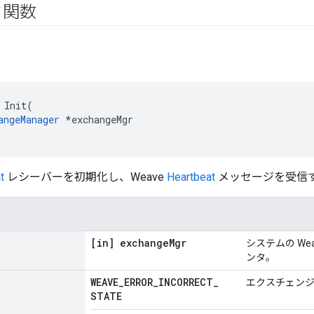
ク関数
 Init(

angeManager
 *exchangeMgr

t
レシーバーを初期化し、Weave
Heartbeat
メッセージを受信
[in] exchange
Mgr
システムの Weav
ンタ。
WEAVE
_
ERROR
_
INCORRECT
_
エクスチェンジ 
STATE