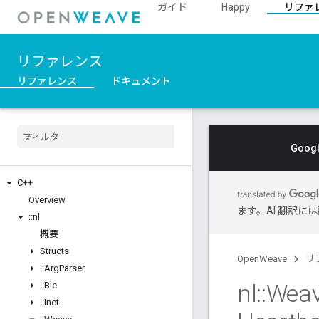
ガイド
Happy
リファ
リファレンス
リファレンス
ドキュメント
Goo
C++
Overview
ます。AI 翻訳
::
nl
概要
Structs
OpenWeave
リ
::
Arg
Parser
nl
::
Wea
::
Ble
::
Inet