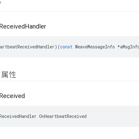
プ
Received
Handler
artbeatReceivedHandler
)(
const
WeaveMessageInfo
*
aMsgInf
ク属性
Received
ReceivedHandler OnHeartbeatReceived