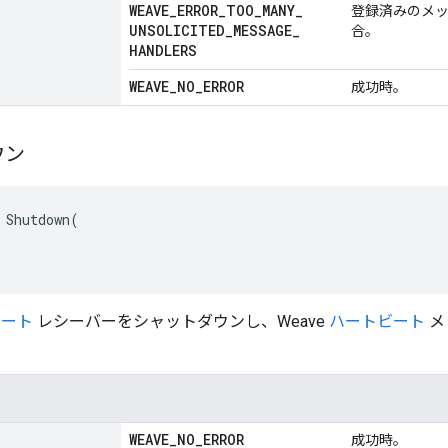
WEAVE
_
ERROR
_
TOO
_
MANY
_
登録済みのメッ
UNSOLICITED
_
MESSAGE
_
合。
HANDLERS
WEAVE
_
NO
_
ERROR
成功時。
ウン
 Shutdown(

ビート
レシーバーをシャットダウンし、Weave
ハートビート
メ
WEAVE
_
NO
_
ERROR
成功時。