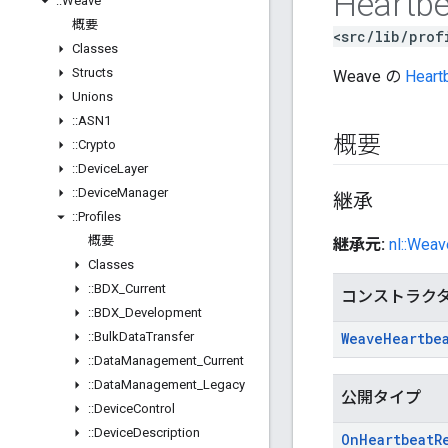
Heartbe
::
Weave
概要
<src/lib/prof
Classes
Structs
Weave の
Heart
Unions
::
ASN1
概要
::
Crypto
::
Device
Layer
::
Device
Manager
継承
::
Profiles
概要
継承元:
nl::Wea
Classes
::
BDX
_
Current
コンストラク
::
BDX
_
Development
::
Bulk
Data
Transfer
Weave
Heartbe
::
Data
Management
_
Current
::
Data
Management
_
Legacy
公開タイプ
::
Device
Control
::
Device
Description
On
Heartbeat
R