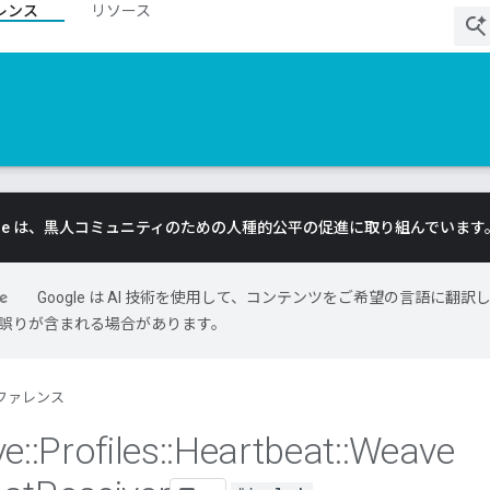
レンス
リソース
gle は、黒人コミュニティのための人種的公平の促進に取り組んでいます
Google は AI 技術を使用して、コンテンツをご希望の言語に翻訳
には誤りが含まれる場合があります。
ファレンス
ve
::
Profiles
::
Heartbeat
::
Weave