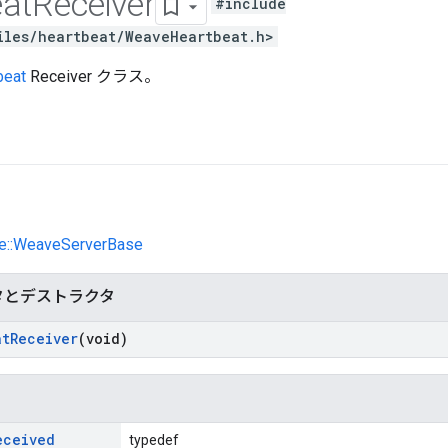
at
Receiver
#include
iles/heartbeat/WeaveHeartbeat.h>
beat
Receiver クラス。
ve::WeaveServerBase
タとデストラクタ
at
Receiver
(void)
eceived
typedef