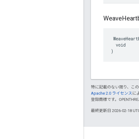
Weave
Heart
 WeaveHeart
  void

)
特に記載のない限り、こ
Apache 2.0 ライセンス
に
登録商標です。OPENTHR
最終更新日 2026-02-18 U
GitHub