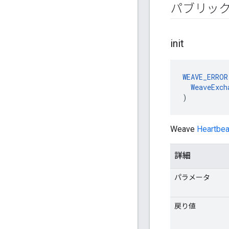
パブリッ
init
WEAVE_ERROR
WeaveExch
)
Weave
Heartbea
詳細
パラメータ
戻り値