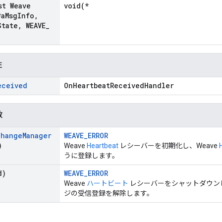
st Weave
void(*
*a
Msg
Info
,
State
,
WEAVE
_
性
eceived
OnHeartbeatReceivedHandler
数
change
Manager
WEAVE_ERROR
)
Weave
Heartbeat
レシーバーを初期化し、Weave
うに登録します。
d)
WEAVE_ERROR
Weave
ハートビート
レシーバーをシャットダウンし
ジの受信登録を解除します。