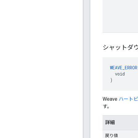
シャットダ
WEAVE_ERROR
  void

)
Weave
ハート
す。
詳細
戻り値