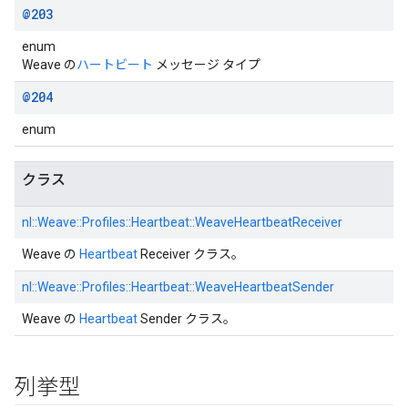
@203
enum
Weave の
ハートビート
メッセージ タイプ
@204
enum
クラス
nl::
Weave::
Profiles::
Heartbeat::
WeaveHeartbeatReceiver
Weave の
Heartbeat
Receiver クラス。
nl::
Weave::
Profiles::
Heartbeat::
WeaveHeartbeatSender
Weave の
Heartbeat
Sender クラス。
列挙型