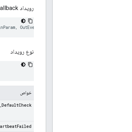
رویداد Callback
inParam
,
OutEventParam
&
outParam
)
نوع رویداد
خواص
_
Default
Check
artbeat
Failed