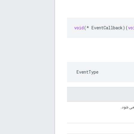
void
(
*
EventCallback
)(
vo
 EventType
می شود.