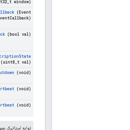
t32
_
t window)
llback
(Event
vent
Callback)
Ack
(bool val)
cription
State
(uint8
_
t val)
utdown
(void)
rtbeat
(void)
rtbeat
(void)
توابع استاتیک عم