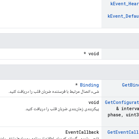
k
Event
_
Hear
k
Event
_
Defau
void *
*
Binding
Get
Bin
شیء اتصال مرتبط با فرستنده ضربان قلب را دریافت کنید.
void
Get
Configura
& interv
پیکربندی زمان‌بندی ضربان قلب را دریافت کنید.
phase
,
uint3
EventCallback
Get
Event
Call
تابعی را برمی‌گرداند که برای اطلاع از برنامه رویدادها یا تغییرا