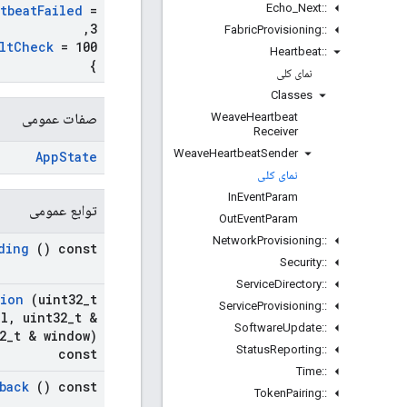
Echo
_
Next
::
tbeat
Failed
=
,
3
Fabric
Provisioning
::
lt
Check
= 100
Heartbeat
::
}
نمای کلی
Classes
Weave
Heartbeat
صفات عمومی
Receiver
Weave
Heartbeat
Sender
App
State
نمای کلی
In
Event
Param
توابع عمومی
Out
Event
Param
Network
Provisioning
::
ding
() const
Security
::
Service
Directory
::
tion
(uint32
_
t
Service
Provisioning
::
al
,
uint32
_
t &
Software
Update
::
2
_
t & window)
Status
Reporting
::
const
Time
::
back
() const
Token
Pairing
::