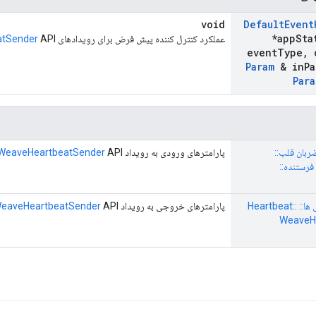
void
Default
Event
*app
Sta
عملکرد کنترل کننده پیش فرض برای رویدادهای
API.
atSender
event
Type
,
Param
& in
Pa
Para
 ضربان قلب::
پارامترهای ورودی به رویداد
API.
WeaveHeartbeatSender
WeaveHeartbeat فرستنده::
nl:: Weave:: پروفایل ها:: Heartbeat::
پارامترهای خروجی به رویداد
API.
eaveHeartbeatSender
WeaveHe