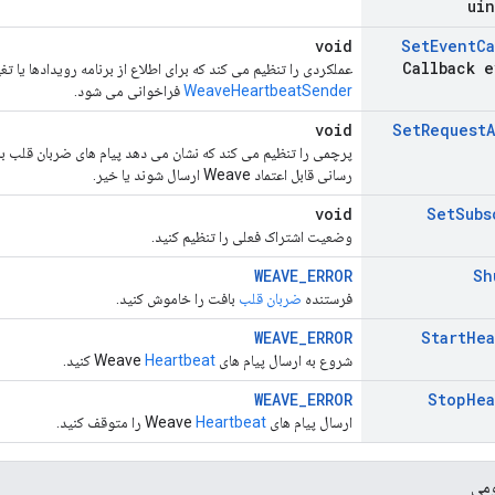
uin
void
Set
Event
Ca
Callback e
عملکردی را تنظیم می کند که برای اطلاع از برنامه رویدادها یا تغ
WeaveHeartbeatSender
فراخوانی می شود.
void
Set
Request
پرچمی را تنظیم می کند که نشان می دهد پیام های ضربان قلب باید 
رسانی قابل اعتماد Weave ارسال شوند یا خیر.
void
Set
Subs
وضعیت اشتراک فعلی را تنظیم کنید.
WEAVE_ERROR
Sh
فرستنده
ضربان قلب
بافت را خاموش کنید.
WEAVE_ERROR
Start
Hea
شروع به ارسال پیام های Weave
Heartbeat
کنید.
WEAVE_ERROR
Stop
Hea
ارسال پیام های Weave
Heartbeat
را متوقف کنید.
ومی