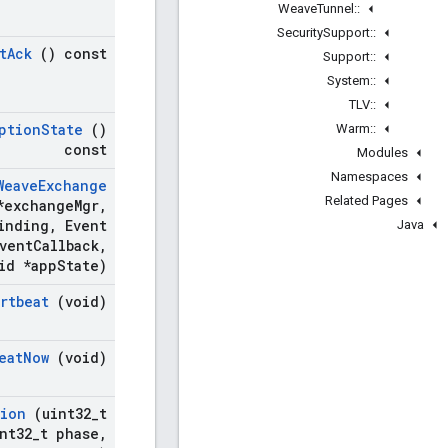
Weave
Tunnel
::
Security
Support
::
t
Ack
() const
Support
::
System
::
TLV
::
ption
State
()
Warm
::
const
Modules
Namespaces
Weave
Exchange
Related Pages
exchange
Mgr
,
inding
,
Event
Java
vent
Callback
,
id *app
State)
rtbeat
(void)
eat
Now
(void)
tion
(uint32
_
t
nt32
_
t phase
,