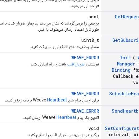
فراخوانی می‌شود.
bool
Get
Reques
طور قابل اعتماد ارسال می‌شوند یا خیر.
uint8_t
Get
Subscri
مقدار وضعیت اشتراک فعلی را دریافت کنید.
WEAVE_ERROR
Init
(
Manager
*
فرستنده
ضربان قلب
بافت را راه اندازی کنید.
Binding
*b
Callback e
vo
WEAVE_ERROR
Schedule
Hea
برای ارسال پیام های Weave
Heartbeat
برنامه ریزی کنید.
WEAVE_ERROR
Send
Heartb
اکنون یک پیام Weave
Heartbeat
ارسال کنید.
void
Set
Configura
interval
,
ui
پیکربندی زمان‌بندی ضربان قلب را تنظیم کنید.