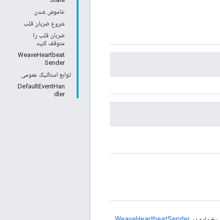
خاموش شدن
شروع ضربان قلب
ضربان قلب را
متوقف کنید
WeaveHeartbeat
Sender
توابع استاتیک عمومی
DefaultEventHan
dler
ت رخ داده در
WeaveHeartbeatSender