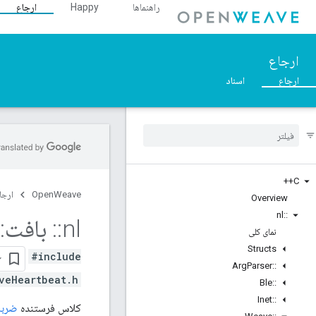
راهنماها
Happy
ارجاع
ارجاع
ارجاع
اسناد
C++
OpenWeave
ارجا
Overview
nl
::
nl
::
بافت
::
نمای کلی
Structs
#include
Arg
Parser
::
veHeartbeat.h>
Ble
::
Inet
::
کلاس فرستنده
ضربا