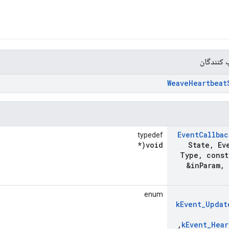
 کنندگان
Weave
Heartbeat
Event
Callbac
typedef
void(*
State
,
Eve
Type
,
const
&in
Param
,
enum
k
Event
_
Updat
,
k
Event
_
Hear