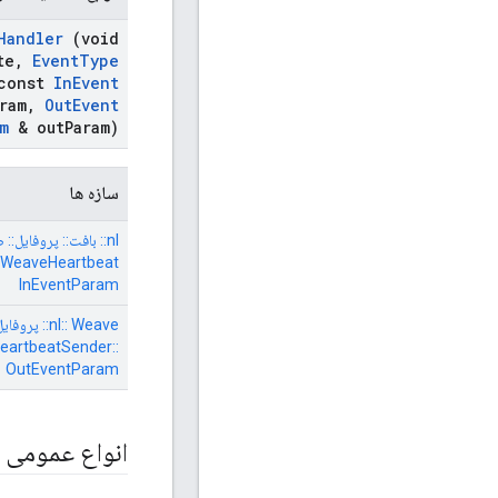
Handler
(void
te
,
Event
Type
const
In
Event
ram
,
Out
Event
m
& out
Param)
سازه ها
nl:: بافت:: پروفایل::
InEventParam
artbeatSender::
OutEventParam
انواع عمومی