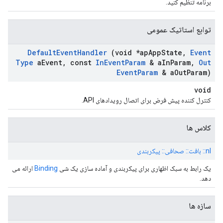
برنامه تنظیم کنید.
توابع استاتیک عمومی
Default
Event
Handler
(void *ap
App
State
,
Event
Type
a
Event
,
const
In
Event
Param
& a
In
Param
,
Out
Event
Param
& a
Out
Param)
void
کنترل کننده پیش فرض برای اتصال رویدادهای API.
کلاس ها
nl:: بافت:: صحافی:: پیکربندی
یک رابط به سبک اظهاری برای پیکربندی و آماده سازی یک شی
Binding
ارائه می
دهد.
سازه ها