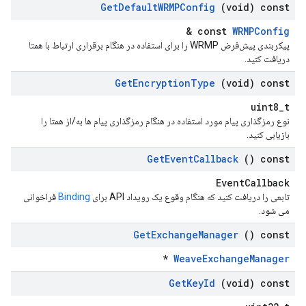
Get
Default
WRMPConfig
(void) const
&
const
WRMPConfig
پیکربندی پیش‌فرض WRMP را برای استفاده در هنگام برقراری ارتباط با همتا
دریافت کنید.
Get
Encryption
Type
(void) const
uint8_t
نوع رمزگذاری پیام مورد استفاده در هنگام رمزگذاری پیام ها به/از همتا را
بازیابی کنید.
Get
Event
Callback
() const
EventCallback
تابعی را دریافت کنید که هنگام وقوع یک رویداد API برای
Binding
فراخوانی
می شود.
Get
Exchange
Manager
() const
*
WeaveExchangeManager
Get
Key
Id
(void) const