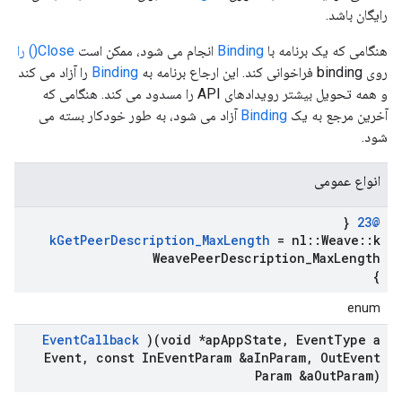
رایگان باشد.
هنگامی که یک برنامه با
Binding
انجام می شود، ممکن است
Close() را
روی binding فراخوانی کند. این ارجاع برنامه به
Binding
را آزاد می کند
و همه تحویل بیشتر رویدادهای API را مسدود می کند. هنگامی که
آخرین مرجع به یک
Binding
آزاد می شود، به طور خودکار بسته می
شود.
انواع عمومی
{
@23
k
Get
Peer
Description
_
Max
Length
= nl
::
Weave
::
k
Weave
Peer
Description
_
Max
Length
}
enum
Event
Callback
)(void *ap
App
State
,
Event
Type a
Event
,
const In
Event
Param &a
In
Param
,
Out
Event
Param &a
Out
Param)