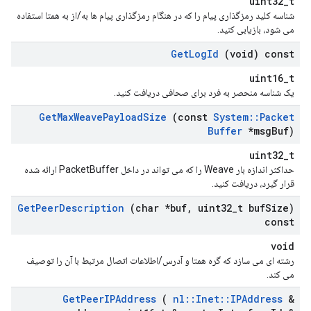
uint32_t
شناسه کلید رمزگذاری پیام را که در هنگام رمزگذاری پیام ها به/از به همتا استفاده
می شود، بازیابی کنید.
Get
Log
Id
(void) const
uint16_t
یک شناسه منحصر به فرد برای صحافی دریافت کنید.
Get
Max
Weave
Payload
Size
(const
System
::
Packet
Buffer
*msg
Buf)
uint32_t
حداکثر اندازه بار Weave را که می تواند در داخل PacketBuffer ارائه شده
قرار گیرد، دریافت کنید.
Get
Peer
Description
(char *buf
,
uint32
_
t buf
Size)
const
void
رشته ای می سازد که گره همتا و آدرس/اطلاعات اتصال مرتبط با آن را توصیف
می کند.
Get
Peer
IPAddress
(
nl
::
Inet
::
IPAddress
&