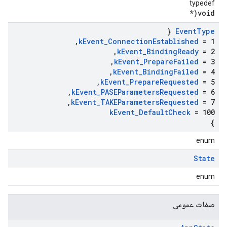
typedef
void(*
{
Event
Type
,
k
Event
_
Connection
Established
= 1
,
k
Event
_
Binding
Ready
= 2
,
k
Event
_
Prepare
Failed
= 3
,
k
Event
_
Binding
Failed
= 4
,
k
Event
_
Prepare
Requested
= 5
,
k
Event
_
PASEParameters
Requested
= 6
,
k
Event
_
TAKEParameters
Requested
= 7
k
Event
_
Default
Check
= 100
}
enum
State
enum
صفات عمومی