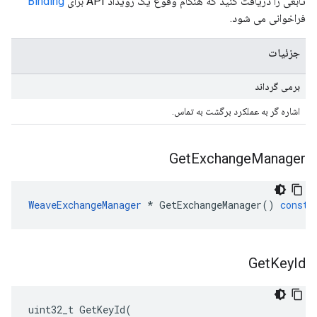
تابعی را دریافت کنید که هنگام وقوع یک رویداد API برای
Binding
فراخوانی می شود.
جزئیات
برمی گرداند
اشاره گر به عملکرد برگشت به تماس.
Get
Exchange
Manager
WeaveExchangeManager
*
GetExchangeManager
()
const
Get
Key
Id
uint32_t
GetKeyId
(