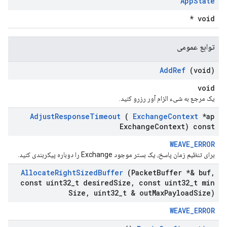
App
State
void *
توابع عمومی
Add
Ref
(void)
void
یک مرجع به شیء الزام آور رزرو کنید.
Adjust
Response
Timeout
(
Exchange
Context
*ap
Exchange
Context) const
WEAVE_ERROR
برای تنظیم زمان پاسخ، یک بستر موجود Exchange را دوباره پیکربندی کنید.
Allocate
Right
Sized
Buffer
(Packet
Buffer *& buf
,
const uint32
_
t desired
Size
,
const uint32
_
t min
Size
,
uint32
_
t & out
Max
Payload
Size)
WEAVE_ERROR