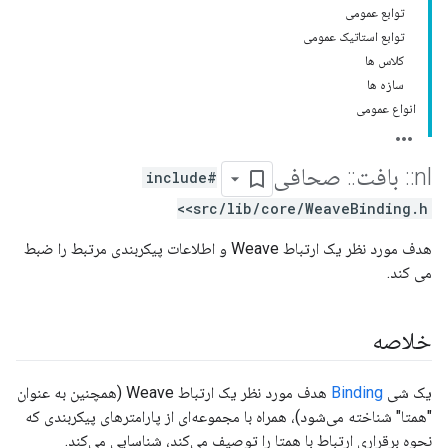
توابع عمومی
توابع استاتیک عمومی
کلاس ها
سازه ها
انواع عمومی
nl
::
بافت
::
صحافی
#include
<src/lib/core/WeaveBinding.h>
هدف مورد نظر یک ارتباط Weave و اطلاعات پیکربندی مرتبط را ضبط
می کند.
خلاصه
یک شی
Binding
هدف مورد نظر یک ارتباط Weave (همچنین به عنوان
"همتا" شناخته می‌شود)، همراه با مجموعه‌ای از پارامترهای پیکربندی که
نحوه برقراری ارتباط با همتا را توصیف می‌کند، شناسایی می‌کند.