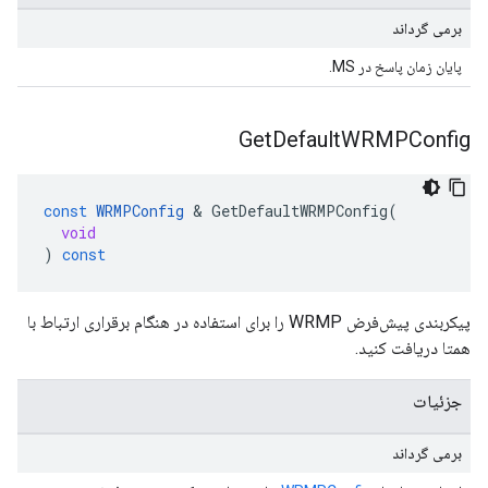
برمی گرداند
پایان زمان پاسخ در MS.
Get
Default
WRMPConfig
const
WRMPConfig
&
GetDefaultWRMPConfig
(
void
)
const
پیکربندی پیش‌فرض WRMP را برای استفاده در هنگام برقراری ارتباط با
همتا دریافت کنید.
جزئیات
برمی گرداند