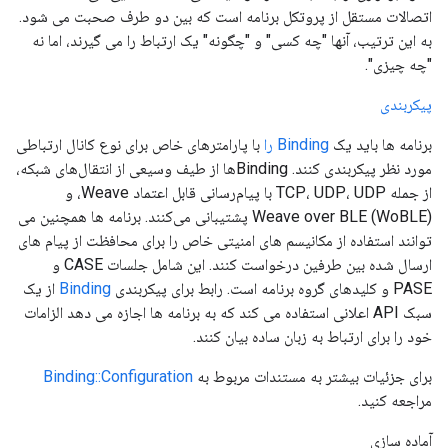
اتصالات مستقل از پروتکل برنامه است که بین دو طرف صحبت می شود.
به این ترتیب، آنها "چه کسی" و "چگونه" یک ارتباط را می گیرند، اما نه
"چه چیزی".
پیکربندی
برنامه ها باید یک
Binding را
با پارامترهای خاص برای نوع کانال ارتباطی
مورد نظر پیکربندی کنند. Bindingها از طیف وسیعی از انتقال‌های شبکه،
از جمله TCP، UDP، UDP با پیام‌رسانی قابل اعتماد Weave، و
Weave over BLE (WoBLE) پشتیبانی می‌کنند. برنامه ها همچنین می
توانند استفاده از مکانیسم های امنیتی خاص را برای محافظت از پیام های
ارسال شده بین طرفین درخواست کنند. این شامل جلسات CASE و
PASE و کلیدهای گروه برنامه است. رابط برای پیکربندی
Binding
از یک
سبک API اعلانی استفاده می کند که به برنامه ها اجازه می دهد الزامات
خود را برای ارتباط به زبان ساده بیان کنند.
برای جزئیات بیشتر به مستندات مربوط به
Binding::Configuration
مراجعه کنید.
آماده سازی