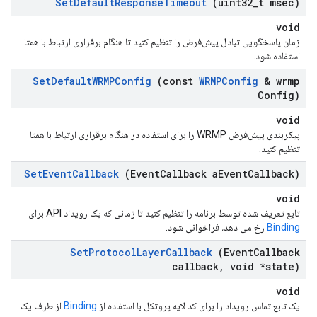
Set
Default
Response
Timeout
(uint32
_
t msec)
void
زمان پاسخگویی تبادل پیش‌فرض را تنظیم کنید تا هنگام برقراری ارتباط با همتا
استفاده شود.
Set
Default
WRMPConfig
(const
WRMPConfig
& wrmp
Config)
void
پیکربندی پیش‌فرض WRMP را برای استفاده در هنگام برقراری ارتباط با همتا
تنظیم کنید.
Set
Event
Callback
(Event
Callback a
Event
Callback)
void
تابع تعریف شده توسط برنامه را تنظیم کنید تا زمانی که یک رویداد API برای
Binding
رخ می دهد، فراخوانی شود.
Set
Protocol
Layer
Callback
(Event
Callback
callback
,
void *state)
void
یک تابع تماس رویداد را برای کد لایه پروتکل با استفاده از
Binding
از طرف یک