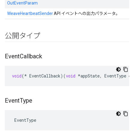
OutEventParam
WeaveHeartbeatSender
API イベントへの出力パラメータ。
公開タイプ
Event
Callback
void
(
*
EventCallback
)(
void
*
appState
,
EventType
ev
Event
Type
 EventType