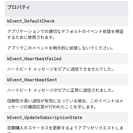
プロパティ
k
Event
_
Default
Check
アプリケーションでの適切なデフォルトのイベント処理を検証
するために使用されます。
アプリでこのイベントを明示的に処理しないでください。
k
Event
_
Heartbeat
Failed
ハートビート メッセージをピアに送信できませんでした。
k
Event
_
Heartbeat
Sent
ハートビート メッセージがピアに正常に送信されました。
信頼性の高い送信が有効になっている場合、このイベントはメ
ッセージの確認応答が行われたことを示します。
k
Event
_
Update
Subscription
State
定期購入のステータスを更新するようアプリがリクエストしま