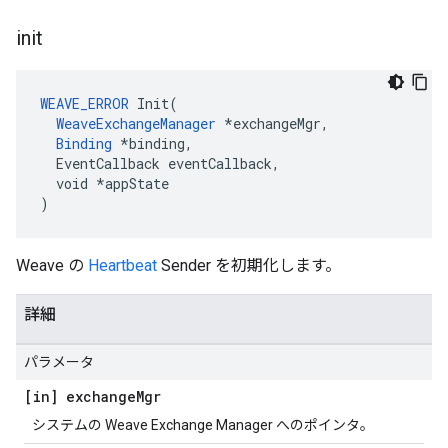
init
WEAVE_ERROR
 Init(

WeaveExchangeManager
 *exchangeMgr,

Binding
 *binding,

  EventCallback eventCallback,

  void *appState

)
Weave の
Heartbeat
Sender を初期化します。
詳細
パラメータ
[in] exchange
Mgr
システムの Weave Exchange Manager へのポインタ。