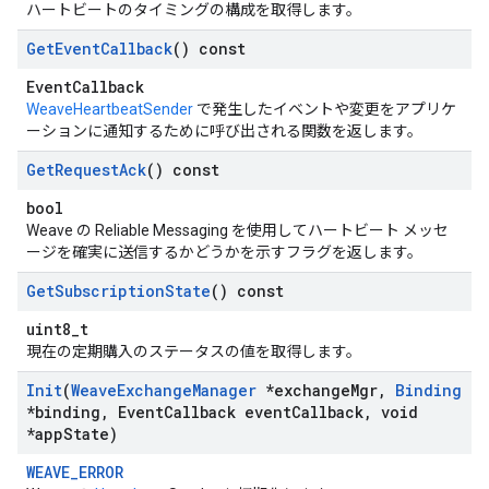
ハートビートのタイミングの構成を取得します。
Get
Event
Callback
() const
EventCallback
WeaveHeartbeatSender
で発生したイベントや変更をアプリケ
ーションに通知するために呼び出される関数を返します。
Get
Request
Ack
() const
bool
Weave の Reliable Messaging を使用してハートビート メッセ
ージを確実に送信するかどうかを示すフラグを返します。
Get
Subscription
State
() const
uint8_t
現在の定期購入のステータスの値を取得します。
Init
(
Weave
Exchange
Manager
*exchange
Mgr
,
Binding
*binding
,
Event
Callback event
Callback
,
void
*app
State)
WEAVE_ERROR