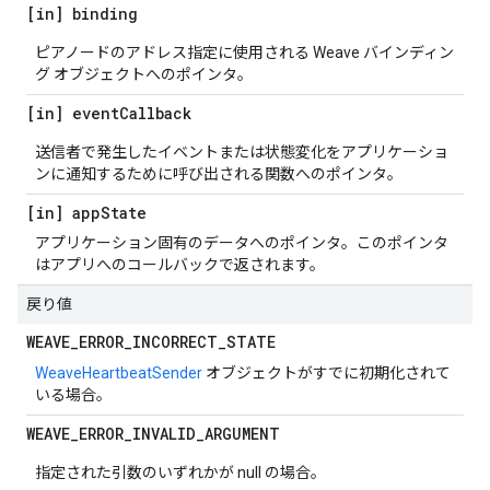
[in] binding
ピアノードのアドレス指定に使用される Weave バインディン
グ オブジェクトへのポインタ。
[in] event
Callback
送信者で発生したイベントまたは状態変化をアプリケーショ
ンに通知するために呼び出される関数へのポインタ。
[in] app
State
アプリケーション固有のデータへのポインタ。このポインタ
はアプリへのコールバックで返されます。
戻り値
WEAVE
_
ERROR
_
INCORRECT
_
STATE
WeaveHeartbeatSender
オブジェクトがすでに初期化されて
いる場合。
WEAVE
_
ERROR
_
INVALID
_
ARGUMENT
指定された引数のいずれかが null の場合。