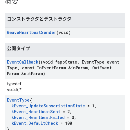
概要
コンストラクタとデストラクタ
Weave
Heartbeat
Sender
(void)
公開タイプ
Event
Callback
)(void *app
State
,
Event
Type event
Type
,
const In
Event
Param &in
Param
,
Out
Event
Param &out
Param)
typedef
void(*
Event
Type
{
k
Event
_
Update
Subscription
State
= 1
,
k
Event
_
Heartbeat
Sent
= 2
,
k
Event
_
Heartbeat
Failed
= 3
,
k
Event
_
Default
Check
= 100
}