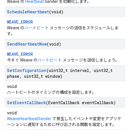
Weave の
Heartbeat
Sender を初期化します。
Schedule
Heartbeat
(void)
WEAVE_ERROR
Weave の
ハートビート
メッセージの送信をスケジュールしま
す。
Send
Heartbeat
Now
(void)
WEAVE_ERROR
今すぐ Weave の
ハートビート
メッセージを送信しましょう。
Set
Configuration
(uint32
_
t interval
,
uint32
_
t
phase
,
uint32
_
t window)
void
ハートビートのタイミングの構成を設定します。
Set
Event
Callback
(Event
Callback event
Callback)
void
WeaveHeartbeatSender
で発生したイベントや変更をアプリケ
ーションに通知するために呼び出される関数を設定します。