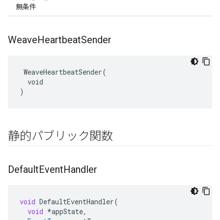
無条件
Weave
Heartbeat
Sender
 WeaveHeartbeatSender(

  void

)
静的パブリック関数
Default
Event
Handler
void
DefaultEventHandler
(
void
*
appState
,