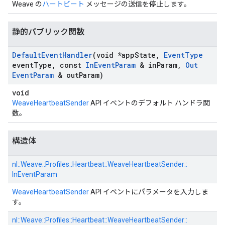
Weave の
ハートビート
メッセージの送信を停止します。
静的パブリック関数
Default
Event
Handler
(void *app
State
,
Event
Type
event
Type
,
const
In
Event
Param
& in
Param
,
Out
Event
Param
& out
Param)
void
WeaveHeartbeatSender
API イベントのデフォルト ハンドラ関
数。
構造体
nl::
Weave::
Profiles::
Heartbeat::
WeaveHeartbeatSender::
InEventParam
WeaveHeartbeatSender
API イベントにパラメータを入力しま
す。
nl::
Weave::
Profiles::
Heartbeat::
WeaveHeartbeatSender::