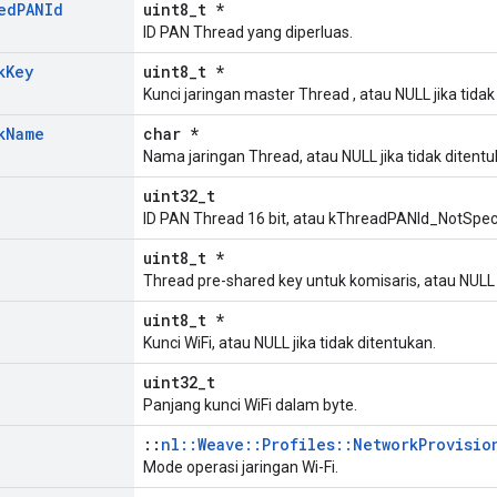
ed
PANId
uint8_t *
ID PAN Thread yang diperluas.
k
Key
uint8_t *
Kunci jaringan master Thread , atau NULL jika tidak
k
Name
char *
Nama jaringan Thread, atau NULL jika tidak ditentu
uint32_t
ID PAN Thread 16 bit, atau kThreadPANId_NotSpeci
uint8_t *
Thread pre-shared key untuk komisaris, atau NULL j
uint8_t *
Kunci WiFi, atau NULL jika tidak ditentukan.
uint32_t
Panjang kunci WiFi dalam byte.
::
nl::Weave::Profiles::NetworkProvisio
Mode operasi jaringan Wi-Fi.