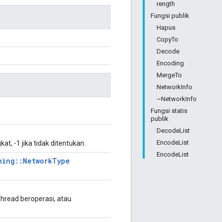
rength
Fungsi publik
Hapus
CopyTo
Decode
Encoding
MergeTo
NetworkInfo
~NetworkInfo
Fungsi statis
publik
DecodeList
EncodeList
at, -1 jika tidak ditentukan.
EncodeList
ning::NetworkType
 Thread beroperasi, atau