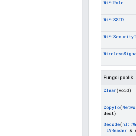
Wi
Fi
Role
Wi
Fi
SSID
Wi
Fi
Security
Wireless
Sign
Fungsi publik
Clear
(void)
Copy
To
(
Netwo
dest)
Decode
(
nl
::
W
TLVReader
& r