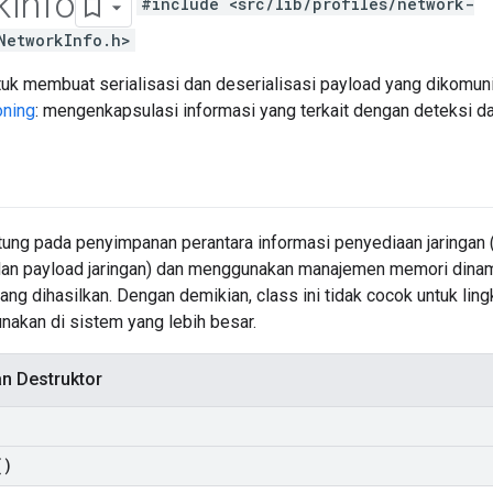
k
Info
#include <src/lib/profiles/network-
NetworkInfo.h>
ntuk membuat serialisasi dan deserialisasi payload yang dikomuni
oning
: mengenkapsulasi informasi yang terkait dengan deteksi dan
ntung pada penyimpanan perantara informasi penyediaan jaringa
 dan payload jaringan) dan menggunakan manajemen memori dina
yang dihasilkan. Dengan demikian, class ini tidak cocok untuk lin
unakan di sistem yang lebih besar.
an Destruktor
)
()