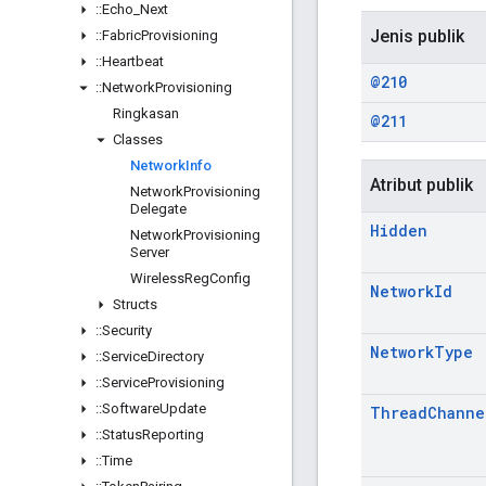
::
Echo
_
Next
Jenis publik
::
Fabric
Provisioning
::
Heartbeat
@210
::
Network
Provisioning
Ringkasan
@211
Classes
Network
Info
Atribut publik
Network
Provisioning
Delegate
Hidden
Network
Provisioning
Server
Wireless
Reg
Config
Network
Id
Structs
::
Security
Network
Type
::
Service
Directory
::
Service
Provisioning
::
Software
Update
Thread
Channe
::
Status
Reporting
::
Time