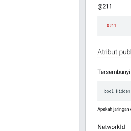
@211
@211
Atribut publ
Tersembunyi
bool Hidden
Apakah jaringan 
Network
Id