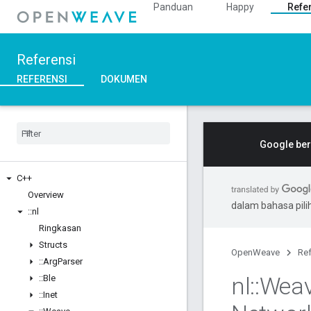
Panduan
Happy
Refe
Referensi
REFERENSI
DOKUMEN
Google ber
C++
Overview
dalam bahasa pil
::
nl
Ringkasan
Structs
OpenWeave
Ref
::
Arg
Parser
nl
::
Wea
::
Ble
::
Inet