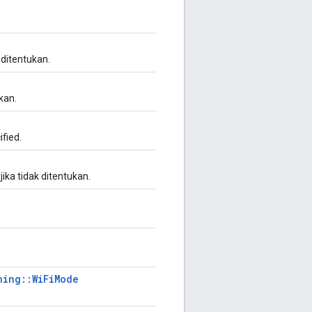
 ditentukan.
kan.
fied.
ika tidak ditentukan.
ning::WiFiMode