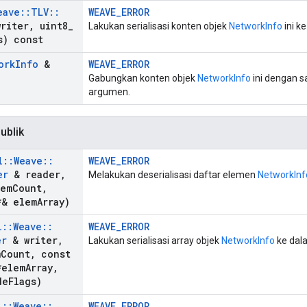
eave
::
TLV
::
WEAVE_ERROR
riter
,
uint8
_
Lakukan serialisasi konten objek
NetworkInfo
ini k
s) const
ork
Info
&
WEAVE_ERROR
Gabungkan konten objek
NetworkInfo
ini dengan 
argumen.
ublik
l
::
Weave
::
WEAVE_ERROR
er
& reader
,
Melakukan deserialisasi daftar elemen
NetworkInf
lem
Count
,
& elem
Array)
l
::
Weave
::
WEAVE_ERROR
er
& writer
,
Lakukan serialisasi array objek
NetworkInfo
ke dal
m
Count
,
const
elem
Array
,
de
Flags)
l
::
Weave
::
WEAVE_ERROR