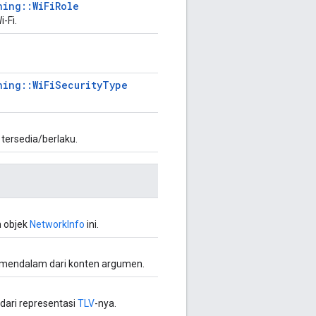
ning::WiFiRole
-Fi.
ning::WiFiSecurityType
 tersedia/berlaku.
m objek
NetworkInfo
ini.
n mendalam dari konten argumen.
 dari representasi
TLV
-nya.