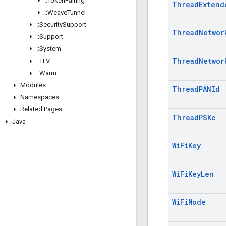
::
Token
Pairing
Thread
Extend
::
Weave
Tunnel
::
Security
Support
Thread
Networ
::
Support
::
System
Thread
Networ
::
TLV
::
Warm
Modules
Thread
PANId
Namespaces
Related Pages
Thread
PSKc
Java
Wi
Fi
Key
Wi
Fi
Key
Len
Wi
Fi
Mode