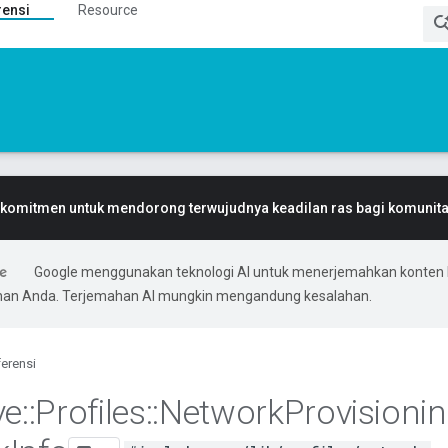
rensi
Resource
komitmen untuk mendorong terwujudnya keadilan ras bagi komunitas
Google menggunakan teknologi AI untuk menerjemahkan konten 
ihan Anda. Terjemahan AI mungkin mengandung kesalahan.
erensi
ve
::
Profiles
::
Network
Provisioni