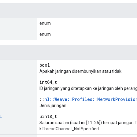
enum
enum
bool
Apakah jaringan disembunyikan atau tidak.
int64_t
ID jaringan yang ditetapkan ke jaringan oleh perangk
::
nl::Weave::Profiles::NetworkProvisio
Jenis jaringan.
l
uint8_t
Saluran saat ini (saat ini [11..26]) tempat jaringan
kThreadChannel_NotSpecified.