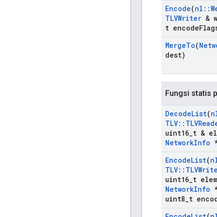
Encode
(
nl
::
W
TLVWriter
& w
t encode
Flag
Merge
To
(
Netw
dest)
Fungsi statis p
Decode
List
(
n
TLV
::
TLVRead
uint16
_
t & e
Network
Info
*
Encode
List
(
n
TLV
::
TLVWrit
uint16
_
t ele
Network
Info
*
uint8
_
t enco
Encode
List
(
n