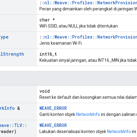
::
nl::Weave::Profiles::NetworkProvisio
Peran yang dimainkan oleh perangkat di jaringan Wi
char *
WiFi SSID, atau NULL jika tidak ditentukan.
Type
::
nl::Weave::Profiles::NetworkProvisio
Jenis keamanan Wi-Fi.
al
Strength
int16_t
Kekuatan sinyal jaringan, atau INT16_MIN jika tidak
void
Reset ke default dan kosongkan semua nilai dala
rk
Info
&
WEAVE_ERROR
Ganti konten objek
NetworkInfo
ini dengan salina
eave
::
TLV
::
WEAVE_ERROR
eader)
Lakukan deserialisasi konten objek
NetworkInfo
ini