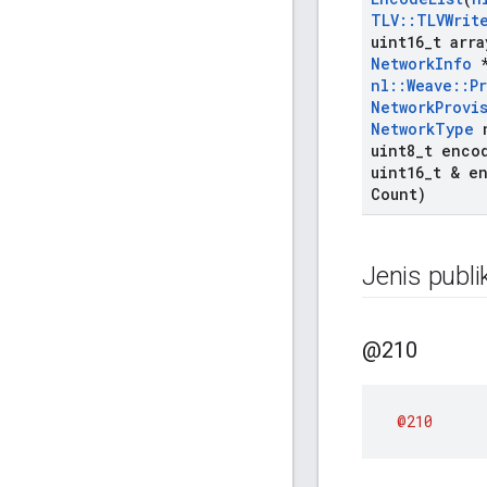
TLV
::
TLVWrit
uint16
_
t arra
Network
Info
*
nl
::
Weave
::
P
Network
Provi
Network
Type
n
uint8
_
t enco
uint16
_
t & e
Count)
Jenis publi
@210
@210