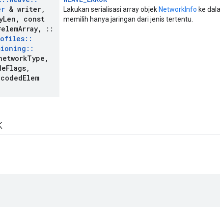
er
& writer
,
Lakukan serialisasi array objek
NetworkInfo
ke dal
y
Len
,
const
memilih hanya jaringan dari jenis tertentu.
elem
Array
,
::
rofiles
::
sioning
::
etwork
Type
,
de
Flags
,
ncoded
Elem
k