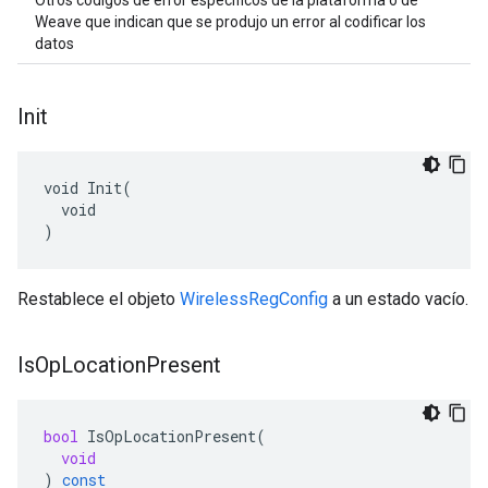
Otros códigos de error específicos de la plataforma o de
Weave que indican que se produjo un error al codificar los
datos
Init
void Init(

  void

)
Restablece el objeto
WirelessRegConfig
a un estado vacío.
Is
Op
Location
Present
bool
IsOpLocationPresent
(
void
)
const