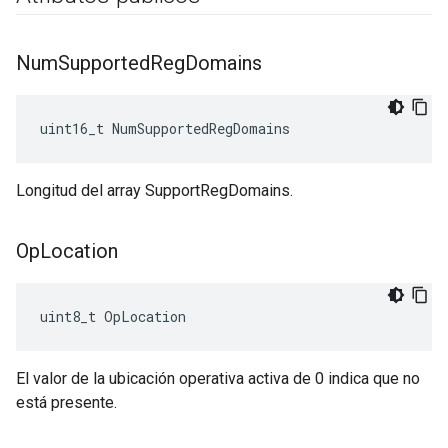
Num
Supported
Reg
Domains
uint16_t NumSupportedRegDomains
Longitud del array SupportRegDomains.
Op
Location
uint8_t OpLocation
El valor de la ubicación operativa activa de 0 indica que no
está presente.