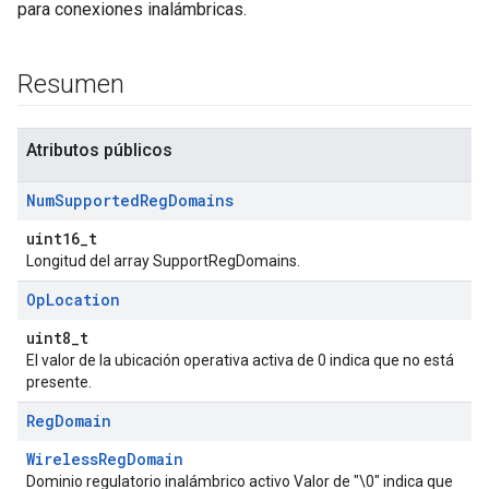
para conexiones inalámbricas.
Resumen
Atributos públicos
Num
Supported
Reg
Domains
uint16_t
Longitud del array SupportRegDomains.
Op
Location
uint8_t
El valor de la ubicación operativa activa de 0 indica que no está
presente.
Reg
Domain
WirelessRegDomain
Dominio regulatorio inalámbrico activo Valor de "\0" indica que