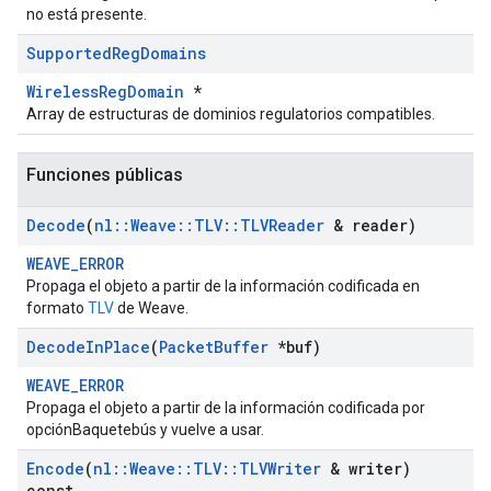
no está presente.
Supported
Reg
Domains
WirelessRegDomain
*
Array de estructuras de dominios regulatorios compatibles.
Funciones públicas
Decode
(
nl
::
Weave
::
TLV
::
TLVReader
& reader)
WEAVE_ERROR
Propaga el objeto a partir de la información codificada en
formato
TLV
de Weave.
Decode
In
Place
(
Packet
Buffer
*buf)
WEAVE_ERROR
Propaga el objeto a partir de la información codificada por
opciónBaquetebús y vuelve a usar.
Encode
(
nl
::
Weave
::
TLV
::
TLVWriter
& writer)
const