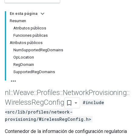
En esta página
Resumen
Atributos públicos
Funciones públicas
Atributos públicos
NumSupportedRegDomains
OpLocation
RegDomain
SupportedRegDomains
nl
::
Weave
::
Profiles
::
Network
Provisioning
::
Wireless
Reg
Config
#include
<src/lib/profiles/network-
provisioning/WirelessRegConfig.h>
Contenedor de la información de configuración regulatoria