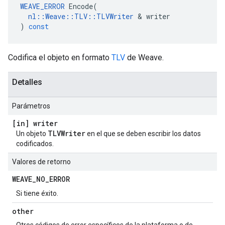
WEAVE_ERROR
Encode
(
nl
::
Weave
::
TLV
::
TLVWriter
&
writer
)
const
Codifica el objeto en formato
TLV
de Weave.
Detalles
Parámetros
[in] writer
TLVWriter
Un objeto
en el que se deben escribir los datos
codificados.
Valores de retorno
WEAVE
_
NO
_
ERROR
Si tiene éxito.
other