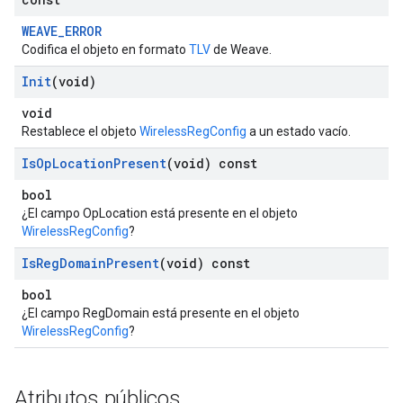
WEAVE_ERROR
Codifica el objeto en formato
TLV
de Weave.
Init
(void)
void
Restablece el objeto
WirelessRegConfig
a un estado vacío.
Is
Op
Location
Present
(void) const
bool
¿El campo OpLocation está presente en el objeto
WirelessRegConfig
?
Is
Reg
Domain
Present
(void) const
bool
¿El campo RegDomain está presente en el objeto
WirelessRegConfig
?
Atributos públicos