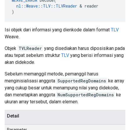
WEAVE_ERROR
 Decode(

nl::Weave::TLV::TLVReader
 & reader

)
Isi objek dari informasi yang dienkode dalam format
TLV
Weave.
Objek
TVLReader
yang disediakan harus diposisikan pada
atau tepat sebelum struktur
TLV
yang berisi informasi yang
akan didekode.
Sebelum memanggil metode, pemanggil harus
menginisialisasi anggota
SupportedRegDomains
ke array
yang cukup besar untuk menampung nilai yang didekode,
dan menetapkan anggota
NumSupportedRegDomains
ke
ukuran array tersebut, dalam elemen.
Detail
Parameter