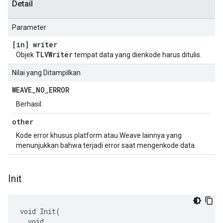
Detail
Parameter
[in] writer
TLVWriter
Objek
tempat data yang dienkode harus ditulis.
Nilai yang Ditampilkan
WEAVE
_
NO
_
ERROR
Berhasil.
other
Kode error khusus platform atau Weave lainnya yang
menunjukkan bahwa terjadi error saat mengenkode data.
Init
void Init(

  void
