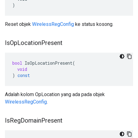
)
Reset objek
WirelessRegConfig
ke status kosong.
Is
Op
Location
Present
bool
IsOpLocationPresent
(
void
)
const
Adalah kolom OpLocation yang ada pada objek
WirelessRegConfig
.
Is
Reg
Domain
Present