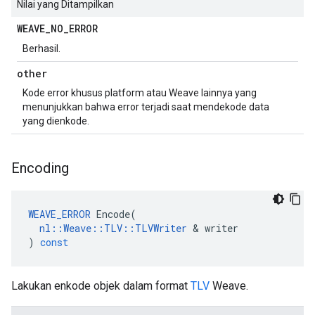
Nilai yang Ditampilkan
WEAVE
_
NO
_
ERROR
Berhasil.
other
Kode error khusus platform atau Weave lainnya yang
menunjukkan bahwa error terjadi saat mendekode data
yang dienkode.
Encoding
WEAVE_ERROR
Encode
(
nl
::
Weave
::
TLV
::
TLVWriter
&
writer
)
const
Lakukan enkode objek dalam format
TLV
Weave.