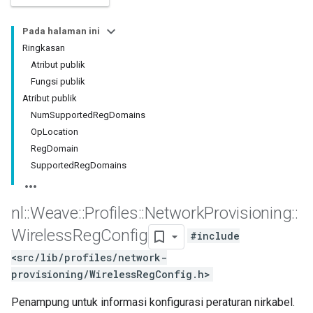
Pada halaman ini
Ringkasan
Atribut publik
Fungsi publik
Atribut publik
NumSupportedRegDomains
OpLocation
RegDomain
SupportedRegDomains
nl
::
Weave
::
Profiles
::
Network
Provisioning
::
Wireless
Reg
Config
#include
<src/lib/profiles/network-
provisioning/WirelessRegConfig.h>
Penampung untuk informasi konfigurasi peraturan nirkabel.