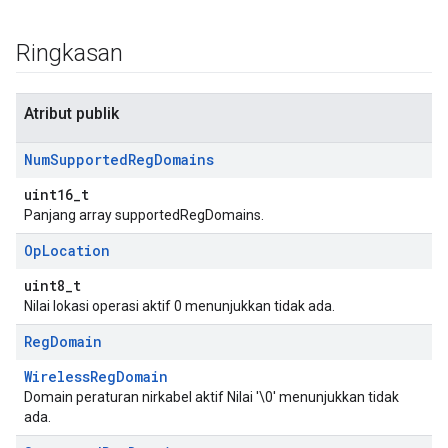
Ringkasan
Atribut publik
Num
Supported
Reg
Domains
uint16_t
Panjang array supportedRegDomains.
Op
Location
uint8_t
Nilai lokasi operasi aktif 0 menunjukkan tidak ada.
Reg
Domain
WirelessRegDomain
Domain peraturan nirkabel aktif Nilai '\0' menunjukkan tidak
ada.