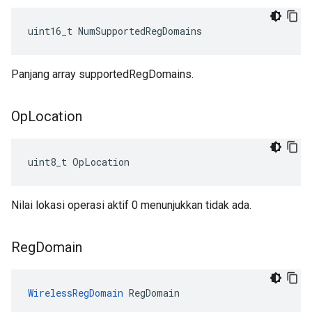
uint16_t NumSupportedRegDomains
Panjang array supportedRegDomains.
Op
Location
uint8_t OpLocation
Nilai lokasi operasi aktif 0 menunjukkan tidak ada.
Reg
Domain
WirelessRegDomain
 RegDomain