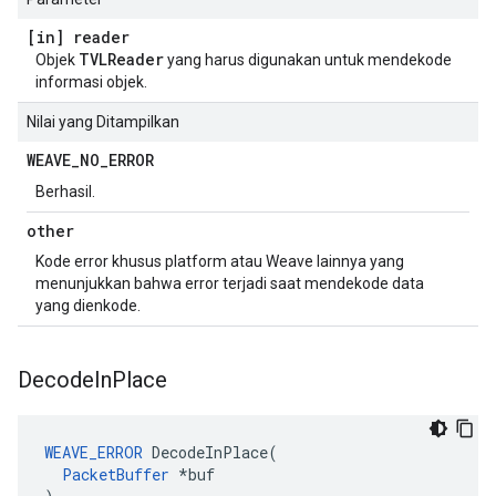
[in] reader
TVLReader
Objek
yang harus digunakan untuk mendekode
informasi objek.
Nilai yang Ditampilkan
WEAVE
_
NO
_
ERROR
Berhasil.
other
Kode error khusus platform atau Weave lainnya yang
menunjukkan bahwa error terjadi saat mendekode data
yang dienkode.
Decode
In
Place
WEAVE_ERROR
 DecodeInPlace(

PacketBuffer
 *buf
