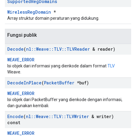
Supported
Reg
Domains
WirelessRegDomain
*
Array struktur domain peraturan yang didukung.
Fungsi publik
Decode
(
nl
::
Weave
::
TLV
::
TLVReader
& reader)
WEAVE_ERROR
Isi objek dari informasi yang dienkode dalam format
TLV
Weave.
Decode
In
Place
(
Packet
Buffer
*buf)
WEAVE_ERROR
Isi objek dari PacketBuffer yang dienkode dengan informasi,
dan gunakan kembali.
Encode
(
nl
::
Weave
::
TLV
::
TLVWriter
& writer)
const
WEAVE_ERROR