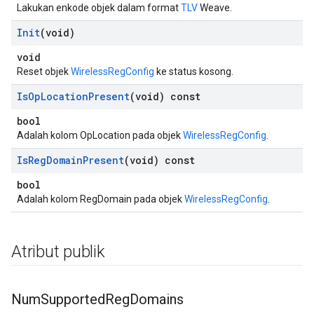
Lakukan enkode objek dalam format
TLV
Weave.
Init
(void)
void
Reset objek
WirelessRegConfig
ke status kosong.
Is
Op
Location
Present
(void) const
bool
Adalah kolom OpLocation pada objek
WirelessRegConfig
.
Is
Reg
Domain
Present
(void) const
bool
Adalah kolom RegDomain pada objek
WirelessRegConfig
.
Atribut publik
Num
Supported
Reg
Domains