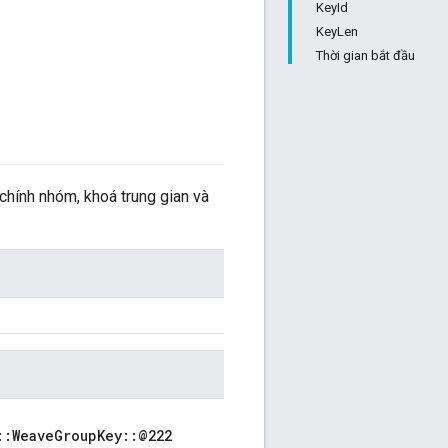
KeyId
KeyLen
Thời gian bắt đầu
chính nhóm, khoá trung gian và
::WeaveGroupKey::@222