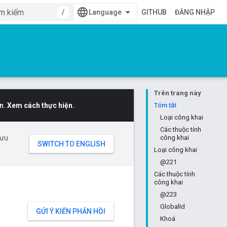
/
GITHUB
ĐĂNG NHẬP
Trên trang này
n.
Xem cách thực hiện.
Tóm tắt
Loại công khai
Các thuộc tính
 ưu
công khai
Loại công khai
@221
Các thuộc tính
công khai
@223
GlobalId
GỬI Ý KIẾN PHẢN HỒI
Khoá