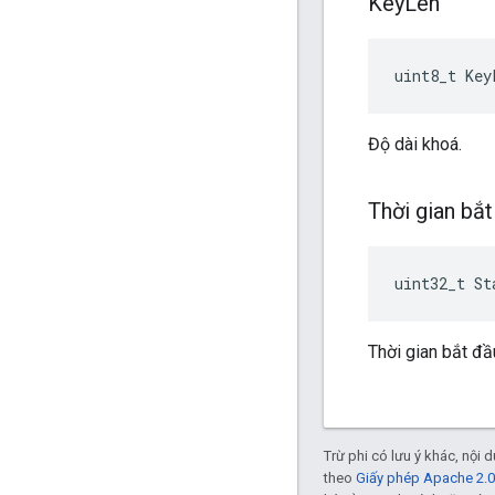
Key
Len
uint8_t Key
Độ dài khoá.
Thời gian bắ
uint32_t St
Thời gian bắt đầ
Trừ phi có lưu ý khác, nội
theo
Giấy phép Apache 2.0