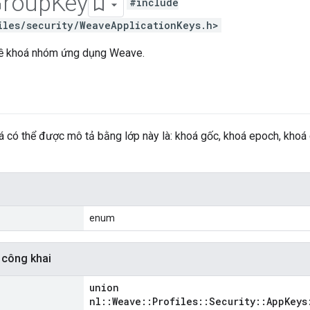
roup
Key
#include
iles/security/WeaveApplicationKeys.h>
về khoá nhóm ứng dụng Weave.
á có thể được mô tả bằng lớp này là: khoá gốc, khoá epoch, khoá 
i
enum
 công khai
union
nl::Weave::Profiles::Security::AppKeys