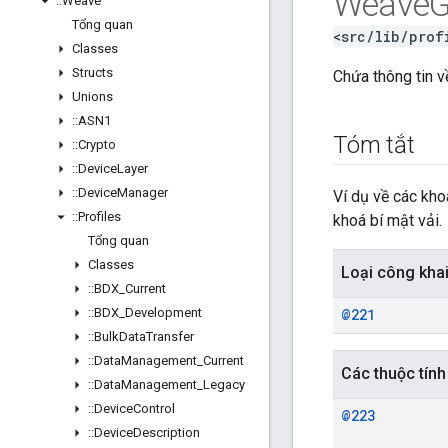
Weave
G
::
Weave
Tổng quan
<src/lib/prof
Classes
Structs
Chứa thông tin 
Unions
::
ASN1
Tóm tắt
::
Crypto
::
Device
Layer
::
Device
Manager
Ví dụ về các kho
::
Profiles
khoá bí mật vải.
Tổng quan
Classes
Loại công kha
::
BDX
_
Current
::
BDX
_
Development
@221
::
Bulk
Data
Transfer
::
Data
Management
_
Current
Các thuộc tính
::
Data
Management
_
Legacy
::
Device
Control
@223
::
Device
Description