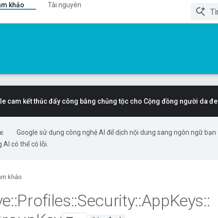
am khảo
Tài nguyên
e cam kết thúc đẩy công bằng chủng tộc cho Cộng đồng người da đe
Google sử dụng công nghệ AI để dịch nội dung sang ngôn ngữ bạn
 AI có thể có lỗi.
am khảo
ve
::
Profiles
::
Security
::
App
Keys
::