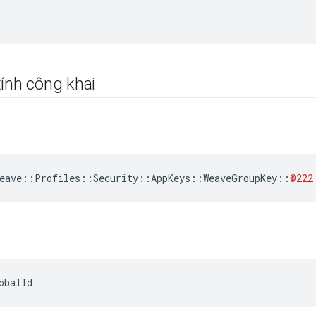
ính công khai
eave
::
Profiles
::
Security
::
AppKeys
::
WeaveGroupKey
::
@222
obalId