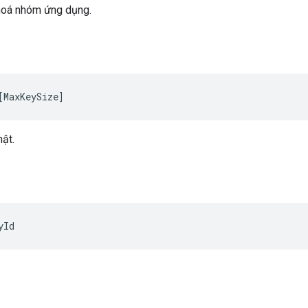
hoá nhóm ứng dụng.
[
MaxKeySize
]
mật.
yId