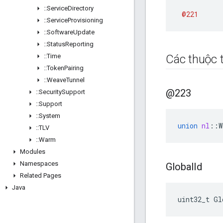
::
Service
Directory
@221
::
Service
Provisioning
::
Software
Update
::
Status
Reporting
::
Time
Các thuộc t
::
Token
Pairing
::
Weave
Tunnel
@223
::
Security
Support
::
Support
::
System
union
nl
::
W
::
TLV
::
Warm
Modules
Namespaces
Global
Id
Related Pages
Java
uint32_t Gl