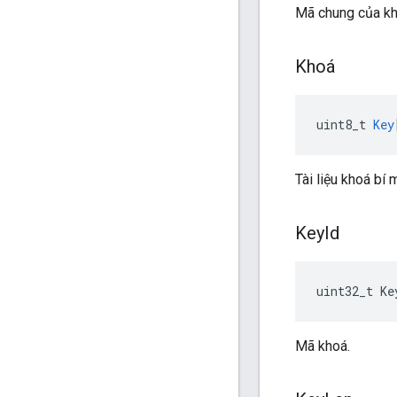
Mã chung của k
Khoá
uint8_t
Key
Tài liệu khoá bí 
Key
Id
uint32_t Ke
Mã khoá.