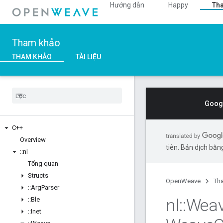
Hướng dẫn
Happy
Th
Tham khảo
THAM KHẢO
TÀI LIỆU
Googl
C++
Overview
tiên. Bản dịch bằng
::
nl
Tổng quan
Structs
OpenWeave
Th
::
Arg
Parser
nl
::
Wea
::
Ble
::
Inet