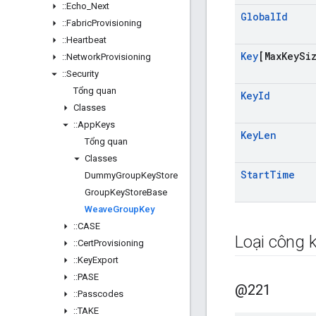
::
Echo
_
Next
Global
Id
::
Fabric
Provisioning
::
Heartbeat
Key
[Max
Key
Si
::
Network
Provisioning
::
Security
Tổng quan
Key
Id
Classes
::
App
Keys
Key
Len
Tổng quan
Classes
Start
Time
Dummy
Group
Key
Store
Group
Key
Store
Base
Weave
Group
Key
::
CASE
Loại công k
::
Cert
Provisioning
::
Key
Export
::
PASE
@221
::
Passcodes
::
TAKE