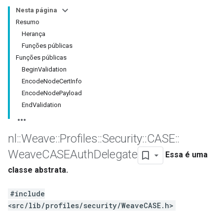
Nesta página
Resumo
Herança
Funções públicas
Funções públicas
BeginValidation
EncodeNodeCertInfo
EncodeNodePayload
EndValidation
nl
::
Weave
::
Profiles
::
Security
::
CASE
::
Weave
CASEAuth
Delegate
Essa é uma
classe abstrata.
#include
<src/lib/profiles/security/WeaveCASE.h>