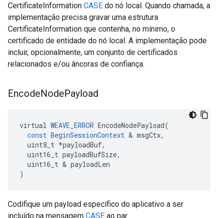
CertificateInformation
CASE
do nó local. Quando chamada, a
implementação precisa gravar uma estrutura
CertificateInformation que contenha, no mínimo, o
certificado de entidade do nó local. A implementação pode
incluir, opcionalmente, um conjunto de certificados
relacionados e/ou âncoras de confiança.
Encode
Node
Payload
virtual
WEAVE_ERROR
EncodeNodePayload
(
const
BeginSessionContext
&
msgCtx
,
uint8_t
*
payloadBuf
,
uint16_t
payloadBufSize
,
uint16_t
&
payloadLen
)
Codifique um payload específico do aplicativo a ser
incluído na mensagem
CASE
ao par.