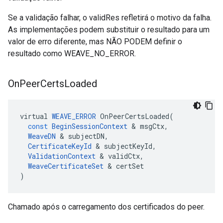
Se a validação falhar, o validRes refletirá o motivo da falha.
As implementações podem substituir o resultado para um
valor de erro diferente, mas NÃO PODEM definir o
resultado como WEAVE_NO_ERROR.
On
Peer
Certs
Loaded
virtual
WEAVE_ERROR
OnPeerCertsLoaded
(
const
BeginSessionContext
&
msgCtx
,
WeaveDN
&
subjectDN
,
CertificateKeyId
&
subjectKeyId
,
ValidationContext
&
validCtx
,
WeaveCertificateSet
&
certSet
)
Chamado após o carregamento dos certificados do peer.