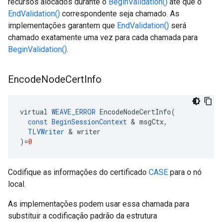
recursos alocados durante o
BeginValidation()
até que o
EndValidation()
correspondente seja chamado. As
implementações garantem que
EndValidation()
será
chamado exatamente uma vez para cada chamada para
BeginValidation()
.
Encode
Node
Cert
Info
virtual
WEAVE_ERROR
EncodeNodeCertInfo
(
const
BeginSessionContext
&
msgCtx
,
TLVWriter
&
writer
)
=
0
Codifique as informações do certificado
CASE
para o nó
local.
As implementações podem usar essa chamada para
substituir a codificação padrão da estrutura