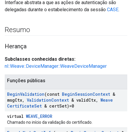
Interface abstrata a que as ações de autenticação são
delegadas durante o estabelecimento da sessão
CASE
.
Resumo
Herança
Subclasses conhecidas diretas:
nl::Weave::DeviceManager::WeaveDeviceManager
Funções públicas
Begin
Validation
(const
Begin
Session
Context
&
msg
Ctx
,
Validation
Context
& valid
Ctx
,
Weave
Certificate
Set
& cert
Set)=0
virtual
WEAVE_ERROR
Chamado no início da validação do certificado.