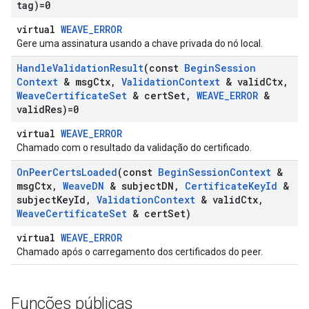
tag)=0
virtual
WEAVE_ERROR
Gere uma assinatura usando a chave privada do nó local.
Handle
Validation
Result
(const
Begin
Session
Context
& msg
Ctx
,
Validation
Context
& valid
Ctx
,
Weave
Certificate
Set
& cert
Set
,
WEAVE
_
ERROR
&
valid
Res)=0
virtual
WEAVE_ERROR
Chamado com o resultado da validação do certificado.
On
Peer
Certs
Loaded
(const
Begin
Session
Context
&
msg
Ctx
,
Weave
DN
& subject
DN
,
Certificate
Key
Id
&
subject
Key
Id
,
Validation
Context
& valid
Ctx
,
Weave
Certificate
Set
& cert
Set)
virtual
WEAVE_ERROR
Chamado após o carregamento dos certificados do peer.
Funções públicas