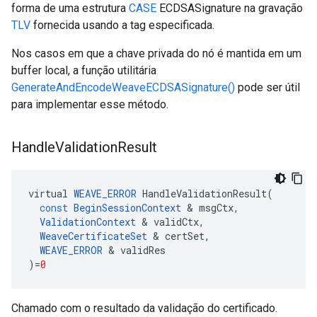
forma de uma estrutura
CASE
ECDSASignature na gravação
TLV
fornecida usando a tag especificada.
Nos casos em que a chave privada do nó é mantida em um
buffer local, a função utilitária
GenerateAndEncodeWeaveECDSASignature()
pode ser útil
para implementar esse método.
Handle
Validation
Result
virtual
WEAVE_ERROR
HandleValidationResult
(
const
BeginSessionContext
&
msgCtx
,
ValidationContext
&
validCtx
,
WeaveCertificateSet
&
certSet
,
WEAVE_ERROR
&
validRes
)
=
0
Chamado com o resultado da validação do certificado.