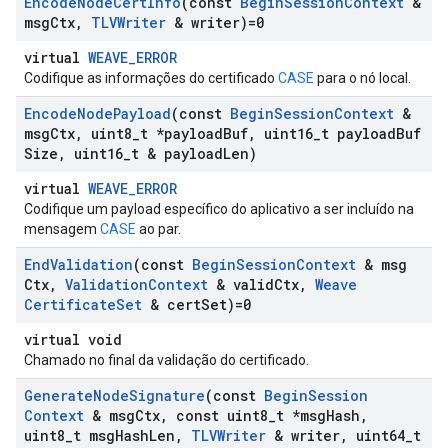
Encode
Node
Cert
Info
(const
Begin
Session
Context
&
msg
Ctx
,
TLVWriter
& writer)=0
virtual
WEAVE_ERROR
Codifique as informações do certificado
CASE
para o nó local.
Encode
Node
Payload
(const
Begin
Session
Context
&
msg
Ctx
,
uint8
_
t *payload
Buf
,
uint16
_
t payload
Buf
Size
,
uint16
_
t & payload
Len)
virtual
WEAVE_ERROR
Codifique um payload específico do aplicativo a ser incluído na
mensagem
CASE
ao par.
End
Validation
(const
Begin
Session
Context
& msg
Ctx
,
Validation
Context
& valid
Ctx
,
Weave
Certificate
Set
& cert
Set)=0
virtual void
Chamado no final da validação do certificado.
Generate
Node
Signature
(const
Begin
Session
Context
& msg
Ctx
,
const uint8
_
t *msg
Hash
,
uint8
_
t msg
Hash
Len
,
TLVWriter
& writer
,
uint64
_
t