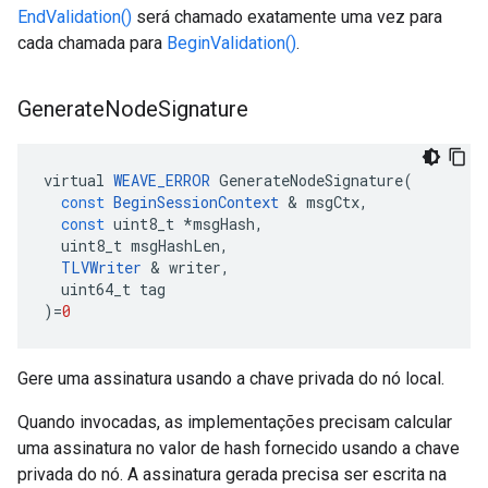
EndValidation()
será chamado exatamente uma vez para
cada chamada para
BeginValidation()
.
Generate
Node
Signature
virtual
WEAVE_ERROR
GenerateNodeSignature
(
const
BeginSessionContext
&
msgCtx
,
const
uint8_t
*
msgHash
,
uint8_t
msgHashLen
,
TLVWriter
&
writer
,
uint64_t
tag
)
=
0
Gere uma assinatura usando a chave privada do nó local.
Quando invocadas, as implementações precisam calcular
uma assinatura no valor de hash fornecido usando a chave
privada do nó. A assinatura gerada precisa ser escrita na