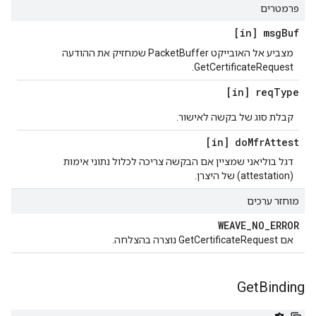
פרמטרים
[in] msg
Buf
מצביע אל האובייקט PacketBuffer שמחזיק את ההודעה
GetCertificateRequest.
[in] req
Type
קבלת סוג של בקשה לאישור.
[in] do
Mfr
Attest
דגל בוליאני שמציין אם הבקשה צריכה לכלול נתוני אימות
(attestation) של היצרן.
מוחזר ערכים
WEAVE
_
NO
_
ERROR
אם GetCertificateRequest נוצרה בהצלחה.
Get
Binding