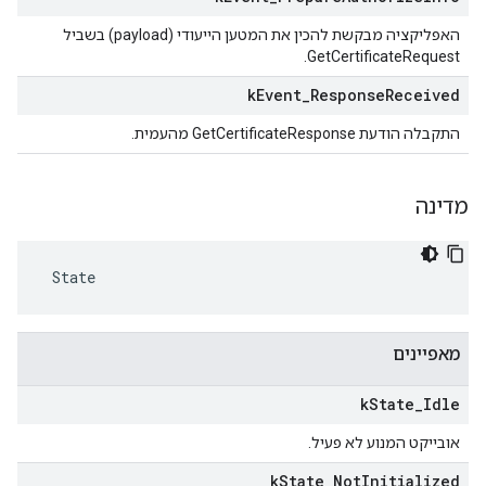
האפליקציה מבקשת להכין את המטען הייעודי (payload) בשביל
GetCertificateRequest.
k
Event
_
Response
Received
התקבלה הודעת GetCertificateResponse מהעמית.
מדינה
 State
מאפיינים
k
State
_
Idle
אובייקט המנוע לא פעיל.
k
State
_
Not
Initialized