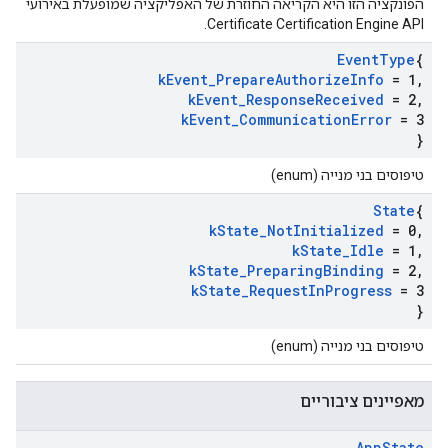
הפונקציה הזו היא הקריאה החוזרת של האפליקציה שמופעלת באירועי
Certificate Certification Engine API.
Event
Type
{
k
Event
_
Prepare
Authorize
Info
= 1
,
k
Event
_
Response
Received
= 2
,
k
Event
_
Communication
Error
= 3
}
טיפוסים בני מנייה (enum)
State
{
k
State
_
Not
Initialized
= 0
,
k
State
_
Idle
= 1
,
k
State
_
Preparing
Binding
= 2
,
k
State
_
Request
In
Progress
= 3
}
טיפוסים בני מנייה (enum)
מאפיינים ציבוריים
App
State