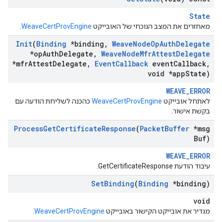
State
מאחזרים את המצב הנוכחי של האובייקט
WeaveCertProvEngine
.
Init
(
Binding
*binding
,
Weave
Node
Op
Auth
Delegate
*op
Auth
Delegate
,
Weave
Node
Mfr
Attest
Delegate
*mfr
Attest
Delegate
,
Event
Callback
event
Callback
,
void *app
State)
WEAVE_ERROR
לאתחל אובייקט
WeaveCertProvEngine
כהכנה לשליחת הודעה עם
בקשת אישור.
Process
Get
Certificate
Response
(
Packet
Buffer
*msg
Buf)
WEAVE_ERROR
עיבוד הודעת GetCertificateResponse.
Set
Binding
(
Binding
*binding)
void
מגדיר את אובייקט הקישור באובייקט
WeaveCertProvEngine
.