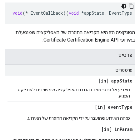
void
(
*
EventCallback
)(
void
*
appState
,
EventType
ev
הפונקציה הזו היא הקריאה החוזרת של האפליקציה שמופעלת
באירועי Certificate Certification Engine API.
פרטים
פרמטרים
[in] app
State
מצביע אל פרטי מצב בהגדרת האפליקציה שמשויכים לאובייקט
המנוע.
[in] event
Type
מזהה האירוע שהועבר על ידי הקריאה החוזרת של האירוע.
[in] in
Param