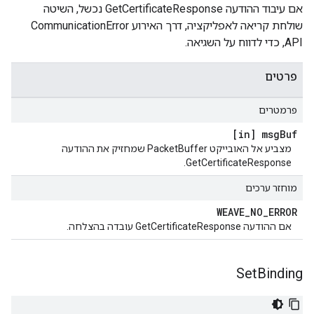
אם עיבוד ההודעה GetCertificateResponse נכשל, השיטה
שולחת קריאה לאפליקציה, דרך האירוע CommunicationError
API, כדי לדווח על השגיאה.
פרטים
פרמטרים
[in] msg
Buf
מצביע אל האובייקט PacketBuffer שמחזיק את ההודעה
GetCertificateResponse.
מוחזר ערכים
WEAVE
_
NO
_
ERROR
אם ההודעה GetCertificateResponse עובדה בהצלחה.
Set
Binding