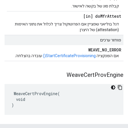
קבלת סוג של בקשה לאישור.
[in] do
Mfr
Attest
דגל בוליאני שמציין אם הפרוטוקול צריך לכלול את נתוני האימות
(attestation) של היצרן.
מוחזר ערכים
WEAVE
_
NO
_
ERROR
אם הפונקציה
StartCertificateProvisioning()
עובדה בהצלחה.
Weave
Cert
Prov
Engine
 WeaveCertProvEngine(

  void

)