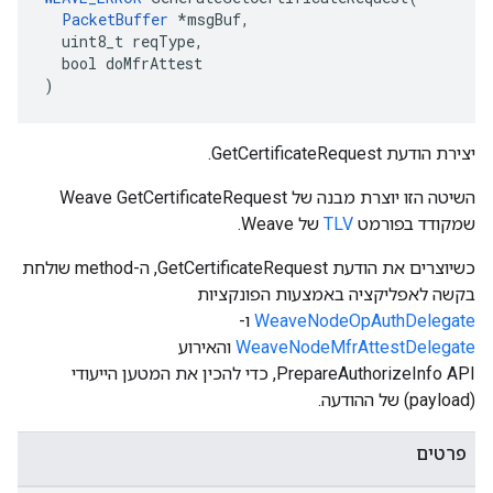
PacketBuffer
 *msgBuf,

  uint8_t reqType,

  bool doMfrAttest

)
יצירת הודעת GetCertificateRequest.
השיטה הזו יוצרת מבנה של Weave GetCertificateRequest
שמקודד בפורמט
TLV
של Weave.
כשיוצרים את הודעת GetCertificateRequest, ה-method שולחת
בקשה לאפליקציה באמצעות הפונקציות
WeaveNodeOpAuthDelegate
ו-
WeaveNodeMfrAttestDelegate
והאירוע
PrepareAuthorizeInfo API, כדי להכין את המטען הייעודי
(payload) של ההודעה.
פרטים