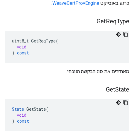
כרגע באובייקט
WeaveCertProvEngine
.
Get
Req
Type
uint8_t
GetReqType
(
void
)
const
מאחזרים את סוג הבקשה הנוכחי.
Get
State
State
GetState
(
void
)
const