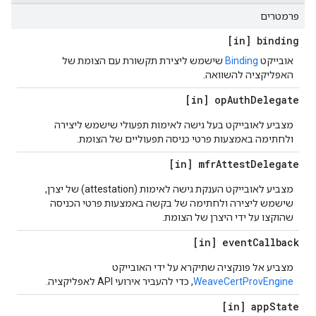
פרמטרים
[in] binding
אובייקט
Binding
שישמש ליצירת תקשורת עם הצומת של
האפליקציה להשוואה.
[in] op
Auth
Delegate
מצביע לאובייקט בעל גישה לאימות תפעולי שישמש ליצירה
ולחתימה באמצעות פרטי כניסה תפעוליים של הצומת.
[in] mfr
Attest
Delegate
מצביע לאובייקט הענקת גישה לאימות (attestation) של יצרן,
שישמש ליצירה ולחתימה של בקשה באמצעות פרטי הכניסה
שהוקצו על ידי היצרן של הצומת.
[in] event
Callback
מצביע אל פונקציה שתיקרא על ידי האובייקט
WeaveCertProvEngine
, כדי להעביר אירועי API לאפליקציה.
[in] app
State