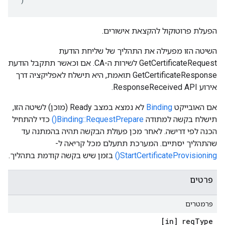
הפעלת פרוטוקול להקצאת אישורים.
השיטה הזו מפעילה את התהליך של שליחת הודעת
GetCertificateRequest לשירות ה-CA. אם וכאשר תתקבל הודעת
GetCertificateResponse תואמת, היא תישלח לאפליקציה דרך
אירוע ResponseReceived API.
אם האובייקט
Binding
לא נמצא במצב Ready (מוכן) לשיטה הזו,
תישלח בקשה למתודה
Binding::RequestPrepare()
כדי להתחיל
הכנה לפי דרישה. לאחר מכן פעולת הבקשה תהיה בהמתנה עד
שהתהליך יסתיים. המערכת תתעלם מכל קריאה ל-
StartCertificateProvisioning()
בזמן שיש בקשה קודמת בתהליך.
פרטים
פרמטרים
[in] req
Type