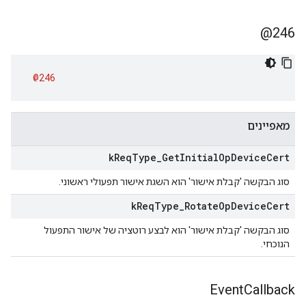
246@
@246
מאפיינים
k
Req
Type
_
Get
Initial
Op
Device
Cert
סוג הבקשה 'קבלת אישור' הוא השגת אישור תפעולי ראשוני.
k
Req
Type
_
Rotate
Op
Device
Cert
סוג הבקשה 'קבלת אישור' הוא לבצע רוטציה של אישור התפעול
הנוכחי.
Event
Callback