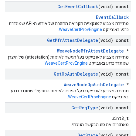
Get
Event
Callback
(void) const
EventCallback
מחזירה מצביע לפונקציית הקריאה החוזרת של אירוע ה-API שמוגדרת
כרגע באובייקט
WeaveCertProvEngine
.
Get
Mfr
Attest
Delegate
(void) const
WeaveNodeMfrAttestDelegate
*
מחזירה מצביע לאובייקט בעל הגישה לאימות (attestation) של היצרן
שמוגדר כרגע באובייקט
WeaveCertProvEngine
.
Get
Op
Auth
Delegate
(void) const
WeaveNodeOpAuthDelegate
*
מחזירה מצביע לאובייקט בעל הגישה לאימות התפעולי שמוגדר כרגע
באובייקט
WeaveCertProvEngine
.
Get
Req
Type
(void) const
uint8_t
מאחזרים את סוג הבקשה הנוכחי.
Get
State
(void) const