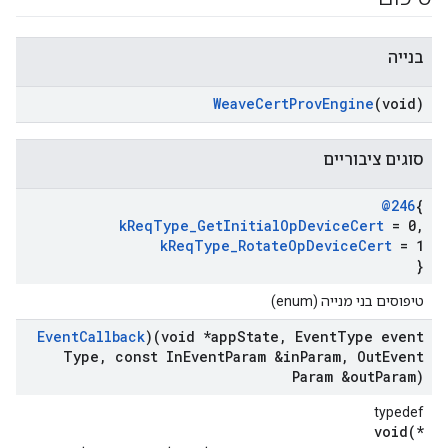
בנייה
Weave
Cert
Prov
Engine
(void)
סוגים ציבוריים
@246
{
k
Req
Type
_
Get
Initial
Op
Device
Cert
= 0
,
k
Req
Type
_
Rotate
Op
Device
Cert
= 1
}
טיפוסים בני מנייה (enum)
Event
Callback
)(void *app
State
,
Event
Type event
Type
,
const In
Event
Param &in
Param
,
Out
Event
Param &out
Param)
typedef
void(*