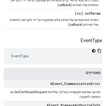
הפניה לפרמטרים של קלט מסוג אירוע שמועברים על-ידי הקריאה
החוזרת של האירוע (callback).
[in] out
Param
הפניה לפרמטרים של אירוע פלט שהועברו על ידי הקריאה החוזרת
של האירוע (callback).
Event
Type
 EventType
מאפיינים
k
Event
_
Communication
Error
אירעה שגיאת תקשורת במהלך שליחת GetCertificateRequest או
המתנה לתגובה.
k
Event
_
Prepare
Authorize
Info