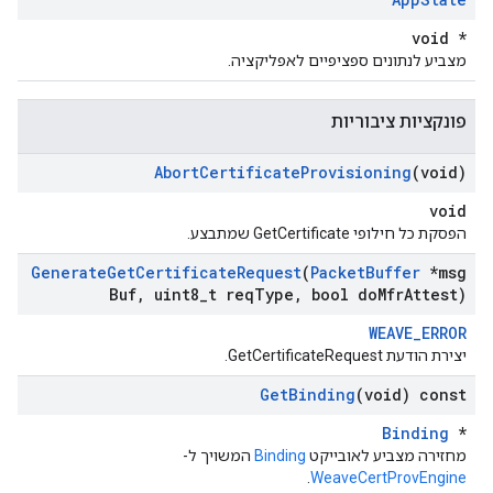
void *
מצביע לנתונים ספציפיים לאפליקציה.
פונקציות ציבוריות
Abort
Certificate
Provisioning
(void)
void
הפסקת כל חילופי GetCertificate שמתבצע.
Generate
Get
Certificate
Request
(
Packet
Buffer
*msg
Buf
,
uint8
_
t req
Type
,
bool do
Mfr
Attest)
WEAVE_ERROR
יצירת הודעת GetCertificateRequest.
Get
Binding
(void) const
Binding
*
מחזירה מצביע לאובייקט
Binding
המשויך ל-
.
WeaveCertProvEngine