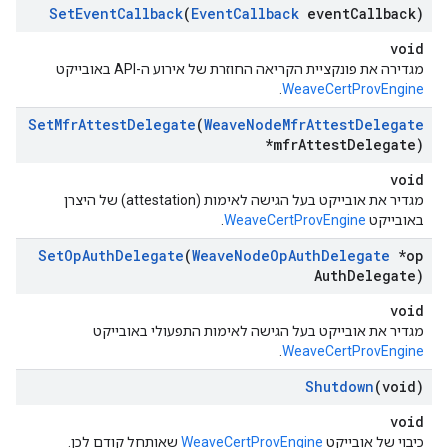
Set
Event
Callback
(
Event
Callback
event
Callback)
void
מגדירה את פונקציית הקריאה החוזרת של אירוע ה-API באובייקט
.
WeaveCertProvEngine
Set
Mfr
Attest
Delegate
(
Weave
Node
Mfr
Attest
Delegate
*mfr
Attest
Delegate)
void
מגדיר את אובייקט בעל הגישה לאימות (attestation) של היצרן
באובייקט
WeaveCertProvEngine
.
Set
Op
Auth
Delegate
(
Weave
Node
Op
Auth
Delegate
*op
Auth
Delegate)
void
מגדיר את אובייקט בעל הגישה לאימות התפעולי באובייקט
.
WeaveCertProvEngine
Shutdown
(void)
void
כיבוי של אובייקט
WeaveCertProvEngine
שאותחל קודם לכן.