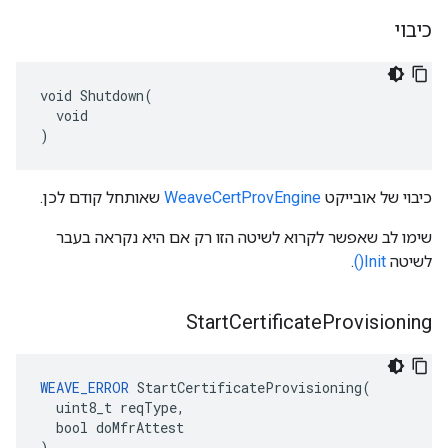
כיבוי
void Shutdown(

  void

)
כיבוי של אובייקט
WeaveCertProvEngine
שאותחל קודם לכן.
שימו לב שאפשר לקרוא לשיטה הזו רק אם היא נקראה בעבר
לשיטה
Init()
.
Start
Certificate
Provisioning
WEAVE_ERROR
 StartCertificateProvisioning(

  uint8_t reqType,

  bool doMfrAttest

)