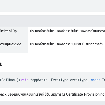
Initial
Op
ประเภทคำขอรับใบรับรองคือการรับใบรับรองการดำเนินการเร
ate
Op
Device
ประเภทคำขอรับใบรับรองคือการหมุนเวียนใบรับรองการดำเนิ
ck
tCallback
)(
void
*
appState
,
EventType
eventType
,
const
I
llback ของแอปพลิเคชันที่เรียกใช้ในเหตุการณ์ Certificate Provisionin