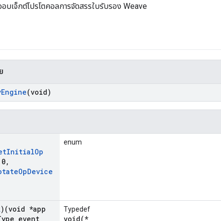
ออบเจ็กต์โปรโตคอลการจัดสรรใบรับรอง Weave
าย
v
Engine
(void)
enum
et
Initial
Op
 0
,
otate
Op
Device
k
)(void *app
Typedef
Type event
void(*