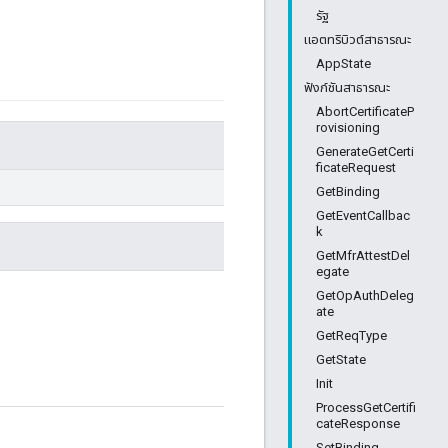
รัฐ
แอตทริบิวต์สาธารณะ
AppState
ฟังก์ชันสาธารณะ
AbortCertificateP
rovisioning
GenerateGetCerti
ficateRequest
GetBinding
GetEventCallbac
k
GetMfrAttestDel
egate
GetOpAuthDeleg
ate
GetReqType
GetState
Init
ProcessGetCertifi
cateResponse
SetBinding