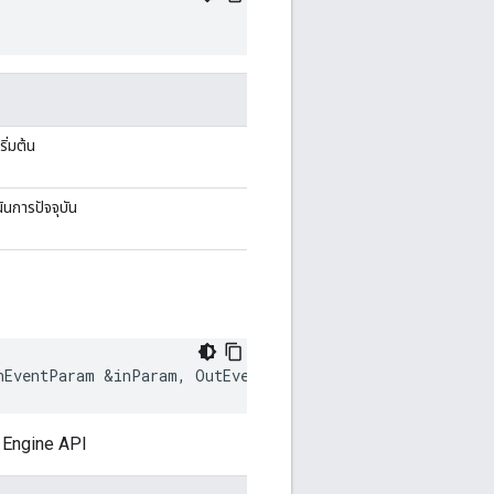
ิ่มต้น
นการปัจจุบัน
nEventParam
&
inParam
,
OutEventParam
&
outParam
)
g Engine API