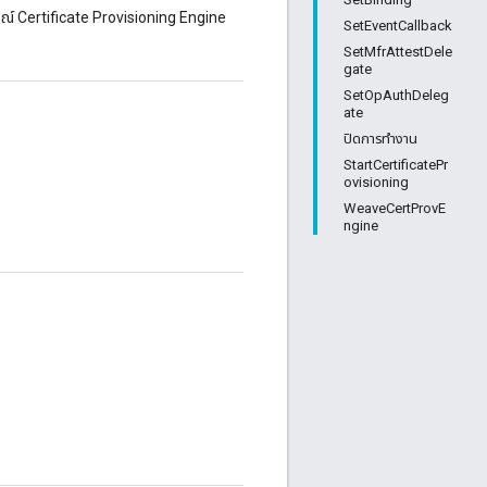
การณ์ Certificate Provisioning Engine
SetEventCallback
SetMfrAttestDele
gate
SetOpAuthDeleg
ate
ปิดการทำงาน
StartCertificatePr
ovisioning
WeaveCertProvE
ngine