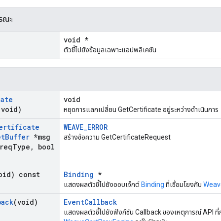
ารณะ
void *
ตัวชี้ไปยังข้อมูลเฉพาะแอปพลิเคชัน
cate
void
(void)
หยุดการแลกเปลี่ยน GetCertificate อยู่ระหว่างดำเนินการ
ertificate
WEAVE_ERROR
et
Buffer
*msg
สร้างข้อความ GetCertificateRequest
req
Type
,
bool
oid) const
Binding
*
แสดงผลตัวชี้ไปยังออบเจ็กต์
Binding
ที่เชื่อมโยงกับ
Weav
back
(void)
EventCallback
แสดงผลตัวชี้ไปยังฟังก์ชัน Callback ของเหตุการณ์ API ที่ก