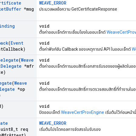
rtificate
WEAVE_ERROR
ket
Buffer
*msg
ประมวลผลข้อความ GetCertificateResponse
inding
void
ตั้งค่าออบเจ็กต์การเชื่อมโยงในออบเจ็กต์
WeaveCertPro
back
(
Event
void
t
Callback)
ตั้งค่าฟังก์ชัน Callback ของเหตุการณ์ API ในออบเจ็กต์
W
Delegate
(
Weave
void
t
Delegate
*mfr
ตั้งค่าออบเจ็กต์การมอบสิทธิ์เอกสารรับรองของผู้ผลิตในออ
te)
egate
(
Weave
void
legate
*op
ตั้งค่าออบเจ็กต์การมอบสิทธิ์การตรวจสอบสิทธิ์ที่ทำงานใน
)
d)
void
ปิดออบเจ็กต์
WeaveCertProvEngine
เริ่มต้นไว้ก่อนหน้านี
cate
WEAVE_ERROR
(uint8
_
t req
เริ่มต้นโปรโตคอลการจัดสรรใบรับรอง
o
Mfr
Attest)