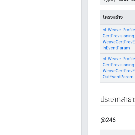
โครงสร้าง
nl::
Weave::
Profile
CertProvisioning:
WeaveCertProvEn
InEventParam
nl::
Weave::
Profile
CertProvisioning:
WeaveCertProvEn
OutEventParam
ประเภทสาธ
@246