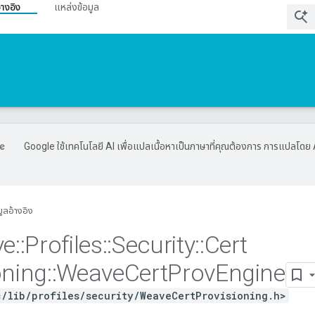
้างอิง
แหล่งข้อมูล
Google ใช้เทคโนโลยี AI เพื่อแปลเนื้อหาเป็นภาษาที่คุณต้องการ การแปลโดย 
มูลอ้างอิง
ve
::
Profiles
::
Security
::
Cert
oning
::
Weave
Cert
Prov
Engine
c/lib/profiles/security/WeaveCertProvisioning.h>