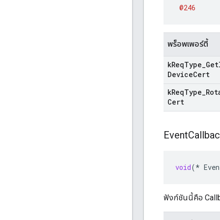
@246
พร็อพเพอร์ตี้
k
Req
Type
_
Get
Device
Cert
k
Req
Type
_
Rot
Cert
Event
Callba
void
(
*
Even
ฟังก์ชันนี้คือ Ca