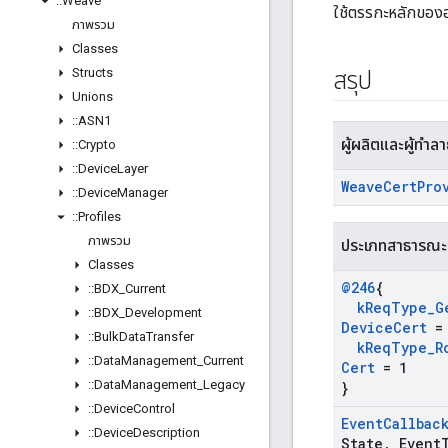
::
Weave
ใช้ตรรกะหลักของ
ภาพรวม
Classes
Structs
สรุป
Unions
::
ASN1
ผู้ผลิตและผู้ทำล
::
Crypto
::
Device
Layer
Weave
Cert
Pro
::
Device
Manager
::
Profiles
ภาพรวม
ประเภทสาธารณะ
Classes
@246
{
::
BDX
_
Current
k
Req
Type
_
G
::
BDX
_
Development
Device
Cert
=
::
Bulk
Data
Transfer
k
Req
Type
_
R
::
Data
Management
_
Current
Cert
= 1
::
Data
Management
_
Legacy
}
::
Device
Control
Event
Callbac
::
Device
Description
State
,
Event