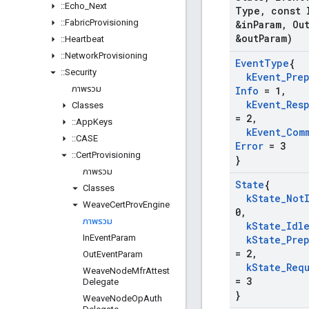
::
Echo
_
Next
Type
,
const 
::
Fabric
Provisioning
&in
Param
,
Ou
&out
Param)
::
Heartbeat
::
Network
Provisioning
Event
Type
{
::
Security
k
Event
_
Pre
ภาพรวม
Info
= 1
,
k
Event
_
Res
Classes
= 2
,
::
App
Keys
k
Event
_
Com
::
CASE
Error
= 3
::
Cert
Provisioning
}
ภาพรวม
State
{
Classes
k
State
_
Not
Weave
Cert
Prov
Engine
0
,
ภาพรวม
k
State
_
Idl
In
Event
Param
k
State
_
Pre
= 2
,
Out
Event
Param
k
State
_
Req
Weave
Node
Mfr
Attest
= 3
Delegate
}
Weave
Node
Op
Auth