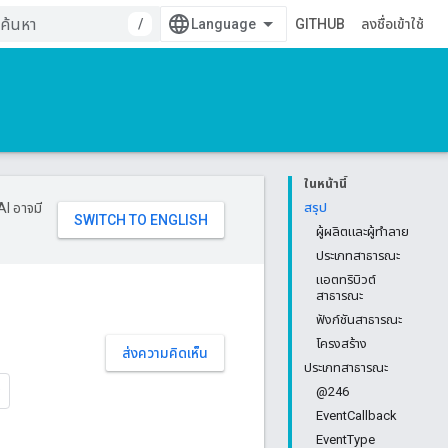
/
GITHUB
ลงชื่อเข้าใช้
ในหน้านี้
AI อาจมี
สรุป
ผู้ผลิตและผู้ทำลาย
ประเภทสาธารณะ
แอตทริบิวต์
สาธารณะ
ฟังก์ชันสาธารณะ
โครงสร้าง
ส่งความคิดเห็น
ประเภทสาธารณะ
@246
EventCallback
EventType