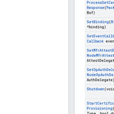
Process
Get
Ce
Response
(
Pac
Buf)
Set
Binding
(
B
*binding)
Set
Event
Call
Callback
even
Set
Mfr
Attest
Node
Mfr
Attes
Attest
Delega
Set
Op
Auth
Del
Node
Op
Auth
De
Auth
Delegate
Shutdown
(voi
Start
Certifi
Provisioning
Type
,
bool d