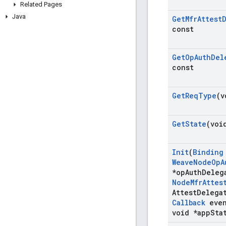
Related Pages
Java
Get
Mfr
Attest
const
Get
Op
Auth
Del
const
Get
Req
Type
(v
Get
State
(voi
Init
(
Binding
Weave
Node
Op
A
*op
Auth
Deleg
Node
Mfr
Attes
Attest
Delega
Callback
even
void *app
Sta