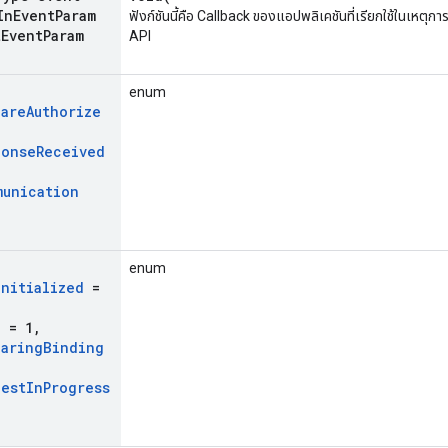
In
Event
Param
ฟังก์ชันนี้คือ Callback ของแอปพลิเคชันที่เรียกใช้ในเหตุ
t
Event
Param
API
enum
pare
Authorize
ponse
Received
munication
enum
Initialized
=
e
= 1
,
paring
Binding
uest
In
Progress