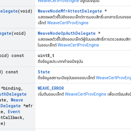
WeaveCertProvEngine
อยู่ในปัจจุบัน
Delegate
(void)
WeaveNodeMfrAttestDelegate
*
แสดงผลตัวชี้ไปยังออบเจ็กต์การมอบสิทธิ์เอกสารรับรองของผ
เจ็กต์
WeaveCertProvEngine
egate
(void)
WeaveNodeOpAuthDelegate
*
แสดงผลตัวชี้ไปยังออบเจ็กต์ผู้รับมอบสิทธิ์การตรวจสอบสิทธิ์ท
ในออบเจ็กต์
WeaveCertProvEngine
oid) const
uint8_t
ดึงข้อมูลประเภทคำขอปัจจุบัน
d) const
State
ดึงข้อมูลสถานะปัจจุบันของออบเจ็กต์
WeaveCertProvEng
*binding
,
WEAVE_ERROR
uth
Delegate
เริ่มต้นออบเจ็กต์
WeaveCertProvEngine
เพื่อเตรียมส่
ate
,
Weave
t
Delegate
*mfr
te
,
Event
t
Callback
,
te)