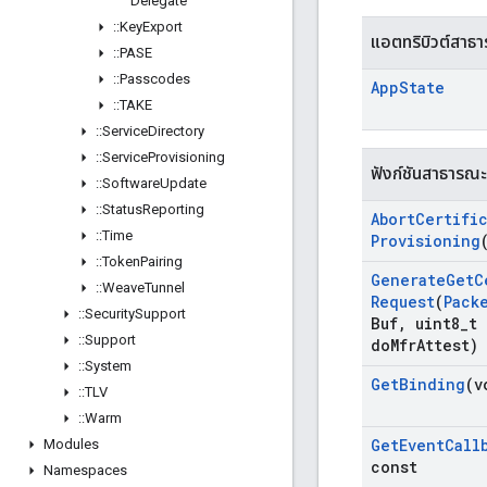
Delegate
::
Key
Export
แอตทริบิวต์สาธ
::
PASE
::
Passcodes
App
State
::
TAKE
::
Service
Directory
::
Service
Provisioning
ฟังก์ชันสาธารณะ
::
Software
Update
::
Status
Reporting
Abort
Certifi
::
Time
Provisioning
::
Token
Pairing
Generate
Get
C
::
Weave
Tunnel
Request
(
Pack
::
Security
Support
Buf
,
uint8
_
t 
::
Support
do
Mfr
Attest)
::
System
Get
Binding
(v
::
TLV
::
Warm
Get
Event
Call
Modules
const
Namespaces