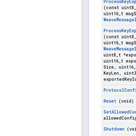
Process
Key
Ex
(const uint8
uint16
_
t msg
Weave
Message
Process
Key
Ex
(const uint8
uint16
_
t msg
Weave
Message
uint8
_
t *exp
uint16
_
t exp
Size
,
uint16
_
Key
Len
,
uint3
exported
Key
I
Protocol
Conf
Reset
(void)
Set
Allowed
Co
allowed
Confi
Shutdown
(vo