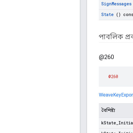
Sign
Messages
State
() con
পাবলিক প্
@260
@260
WeaveKeyExpor
বৈশিষ্ট্য
k
State
_
Initi