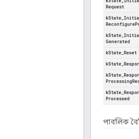
k
State
_
Initi
Request
k
State
_
Initi
Reconfigure
P
k
State
_
Initi
Generated
k
State
_
Reset
k
State
_
Respo
k
State
_
Respo
Processing
Re
k
State
_
Respo
Processed
পাবলিক বৈশি