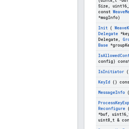
(uint8
_
t *buf
Size
,
uint16
_
const
Weave
M
*msg
Info)
Init
(
Weave
Delegate
*ke
Delegate
,
Gr
Base
*group
K
Is
Allowed
Con
config) cons
Is
Initiator
(
Key
Id
() con
Message
Info
(
Process
Key
Ex
Reconfigure
(
*buf
,
uint16
_
uint8
_
t & co