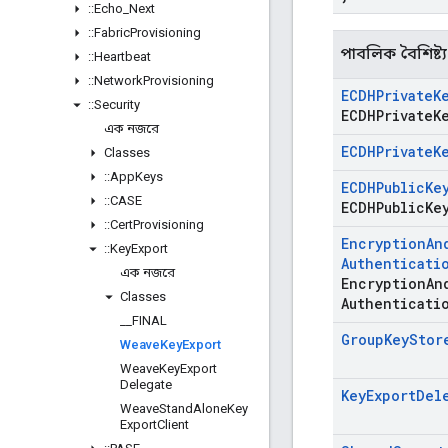
::
Echo
_
Next
::
Fabric
Provisioning
পাবলিক বৈশিষ্ট্য
::
Heartbeat
::
Network
Provisioning
ECDHPrivate
K
::
Security
ECDHPrivate
K
এক নজরে
ECDHPrivate
K
Classes
::
App
Keys
ECDHPublic
Ke
::
CASE
ECDHPublic
Ke
::
Cert
Provisioning
Encryption
An
::
Key
Export
Authenticati
এক নজরে
Encryption
An
Classes
Authenticati
_
_
FINAL
Group
Key
Stor
Weave
Key
Export
Weave
Key
Export
Delegate
Key
Export
Del
Weave
Stand
Alone
Key
Export
Client