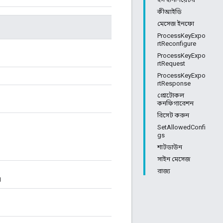
কীআইডি
মেসেজ ইনফো
ProcessKeyExpo
rtReconfigure
ProcessKeyExpo
rtRequest
ProcessKeyExpo
rtResponse
প্রোটোকল
কনফিগারেশন
রিসেট করুন
SetAllowedConfi
gs
শাটডাউন
সাইন মেসেজ
রাজ্য
।