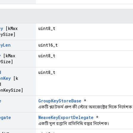
ey
[k
Max
uint8_t
ey
Size]
ey
Len
uint16_t
y
[k
Max
uint8_t
y
Size]
d
uint8_t
on
Key
[k
d
on
Key
Size]
e
GroupKeyStoreBase
*
একটি প্ল্যাটফর্ম গ্রুপ কী স্টোর অবজেক্টের দিকে নির্দেশক
egate
WeaveKeyExportDelegate
*
একটি মূল রপ্তানি প্রতিনিধি বস্তুর নির্দেশক।