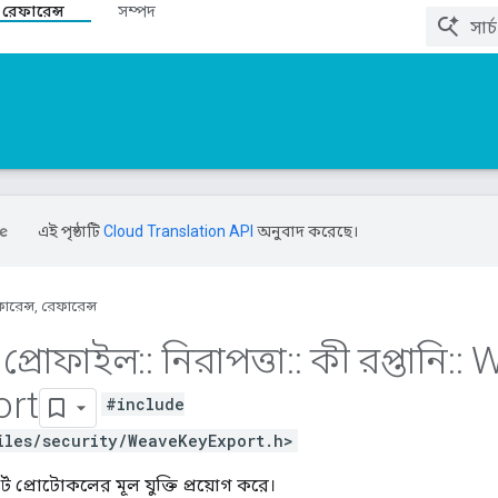
 রেফারেন্স
সম্পদ
এই পৃষ্ঠাটি
Cloud Translation API
অনুবাদ করেছে।
ারেন্স, রেফারেন্স
প্রোফাইল
::
নিরাপত্তা
::
কী রপ্তানি
::
W
ort
#include
iles/security/WeaveKeyExport.h>
্ট প্রোটোকলের মূল যুক্তি প্রয়োগ করে।