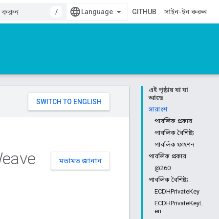
/
GITHUB
সাইন-ইন করুন
এই পৃষ্ঠায় যা যা
আছে
সারাংশ
পাবলিক প্রকার
পাবলিক বৈশিষ্ট্য
পাবলিক ফাংশন
eave
পাবলিক প্রকার
মতামত জানান
@260
পাবলিক বৈশিষ্ট্য
ECDHPrivateKey
ECDHPrivateKeyL
en