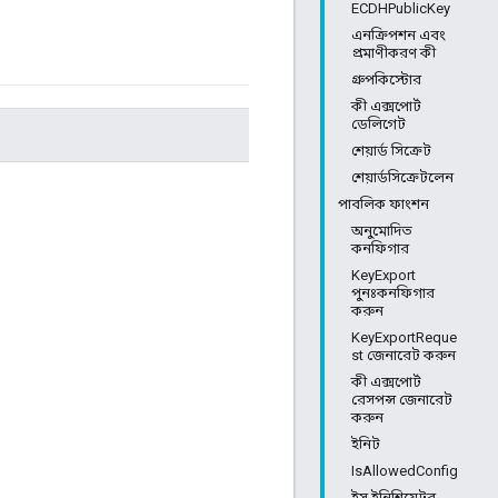
ECDHPublicKey
এনক্রিপশন এবং
প্রমাণীকরণ কী
গ্রুপকিস্টোর
কী এক্সপোর্ট
ডেলিগেট
শেয়ার্ড সিক্রেট
শেয়ার্ডসিক্রেটলেন
পাবলিক ফাংশন
অনুমোদিত
কনফিগার
KeyExport
পুনঃকনফিগার
করুন
KeyExportReque
st জেনারেট করুন
কী এক্সপোর্ট
রেসপন্স জেনারেট
করুন
ইনিট
IsAllowedConfig
ইস ইনিশিয়েটর