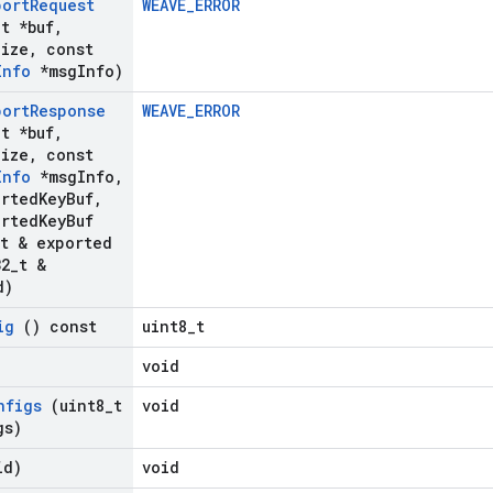
port
Request
WEAVE_ERROR
_
t *buf
,
Size
,
const
Info
*msg
Info)
port
Response
WEAVE_ERROR
_
t *buf
,
Size
,
const
Info
*msg
Info
,
orted
Key
Buf
,
orted
Key
Buf
t & exported
2
_
t &
d)
ig
() const
uint8_t
void
nfigs
(uint8
_
t
void
gs)
id)
void