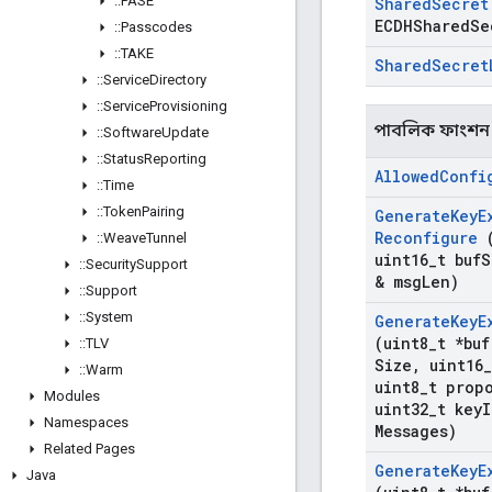
::
PASE
Shared
Secret
ECDHShared
Se
::
Passcodes
::
TAKE
Shared
Secret
::
Service
Directory
::
Service
Provisioning
পাবলিক ফাংশন
::
Software
Update
::
Status
Reporting
Allowed
Confi
::
Time
::
Token
Pairing
Generate
Key
E
Reconfigure
(
::
Weave
Tunnel
uint16
_
t buf
S
::
Security
Support
& msg
Len)
::
Support
::
System
Generate
Key
E
(uint8
_
t *buf
::
TLV
Size
,
uint16
_
::
Warm
uint8
_
t prop
Modules
uint32
_
t key
I
Namespaces
Messages)
Related Pages
Generate
Key
E
Java