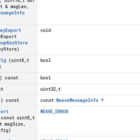
,
uint16
_
t buf
t & msg
Len
,
essage
Info
Key
Export
void
y
Export
oup
Key
Store
ey
Store)
fig
(uint8
_
t
bool
t
) const
bool
st
uint32_t
) const
const
WeaveMessageInfo
*
port
WEAVE_ERROR
const uint8
_
t
t msg
Size
,
nfig)