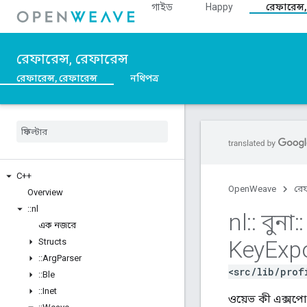
গাইড
Happy
রেফারেন্স,
রেফারেন্স, রেফারেন্স
রেফারেন্স, রেফারেন্স
নথিপত্র
C++
OpenWeave
রেফ
Overview
::
nl
nl
::
বুনা
::
এক নজরে
Key
Exp
Structs
::
Arg
Parser
<src/lib/prof
::
Ble
::
Inet
ওয়েভ কী এক্সপোর