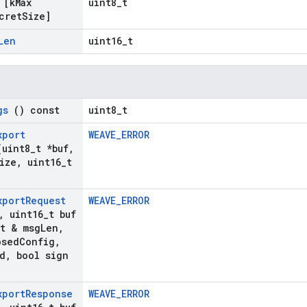
[k
Max
uint8_t
cret
Size]
Len
uint16_t
gs
() const
uint8_t
xport
WEAVE_ERROR
uint8
_
t *buf
,
ize
,
uint16
_
t
xport
Request
WEAVE_ERROR
,
uint16
_
t buf
t & msg
Len
,
osed
Config
,
d
,
bool sign
xport
Response
WEAVE_ERROR