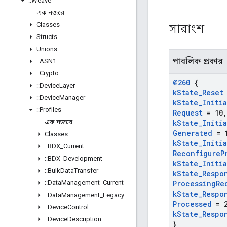
::
Weave
এক নজরে
Classes
সারাংশ
Structs
Unions
পাবলিক প্রকার
::
ASN1
::
Crypto
@260
{
::
Device
Layer
k
State
_
Reset
::
Device
Manager
k
State
_
Initi
::
Profiles
Request
= 10
,
এক নজরে
k
State
_
Initi
Generated
= 
Classes
k
State
_
Initi
::
BDX
_
Current
Reconfigure
P
::
BDX
_
Development
k
State
_
Initi
::
Bulk
Data
Transfer
k
State
_
Respo
::
Data
Management
_
Current
Processing
Re
k
State
_
Respo
::
Data
Management
_
Legacy
Processed
= 2
::
Device
Control
k
State
_
Respo
::
Device
Description
}