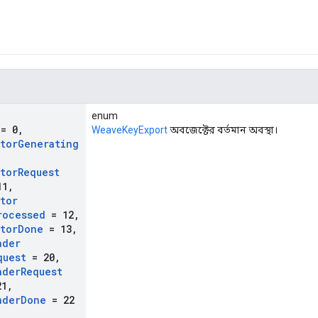
enum
= 0
,
WeaveKeyExport
অবজেক্টের বর্তমান অবস্থা।
ator
Generating
ator
Request
11
,
ator
rocessed
= 12
,
ator
Done
= 13
,
nder
quest
= 20
,
nder
Request
1
,
nder
Done
= 22