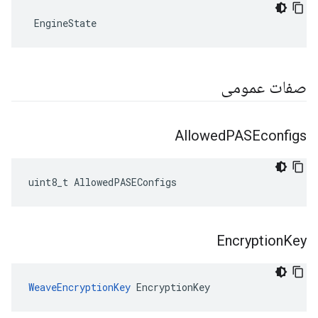
 EngineState
صفات عمومی
Allowed
PASEconfigs
uint8_t AllowedPASEConfigs
Encryption
Key
WeaveEncryptionKey
 EncryptionKey