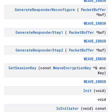
WEAVE_ERROR
Generate
Responder
Reconfigure
(
Packet
Buffer
*buf)
WEAVE_ERROR
Generate
Responder
Step1
(
Packet
Buffer
*buf)
WEAVE_ERROR
Generate
Responder
Step2
(
Packet
Buffer
*buf)
WEAVE_ERROR
Get
Session
Key
(const
Weave
Encryption
Key
*& enc
Key)
WEAVE_ERROR
Init
(void)
void
Is
Initiator
(void) const