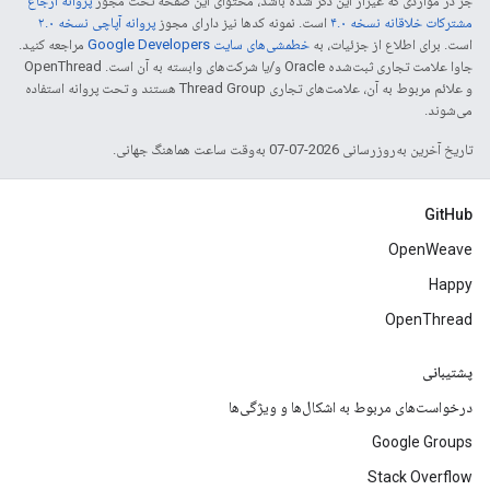
جز در مواردی که غیراز این ذکر شده باشد، محتوای این صفحه تحت مجوز
پروانه ارجاع
مشترکات خلاقانه نسخه ۴.۰
است. نمونه کدها نیز دارای مجوز
پروانه آپاچی نسخه ۲.۰
است. برای اطلاع از جزئیات، به
خطمشی‌های سایت Google Developers‏
مراجعه کنید.
جاوا علامت تجاری ثبت‌شده Oracle و/یا شرکت‌های وابسته به آن است. ‫OpenThread
و علائم مربوط به آن، علامت‌های تجاری Thread Group هستند و تحت پروانه استفاده
می‌شوند.
تاریخ آخرین به‌روزرسانی 2026-07-07 به‌وقت ساعت هماهنگ جهانی.
GitHub
OpenWeave
Happy
OpenThread
پشتیبانی
درخواست‌های مربوط به اشکال‌ها و ویژگی‌ها
Google Groups
Stack Overflow