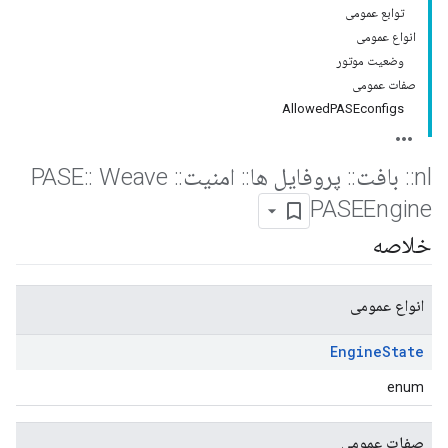
توابع عمومی
انواع عمومی
وضعیت موتور
صفات عمومی
AllowedPASEconfigs
nl
::
بافت
::
پروفایل ها
::
امنیت
::
PASE
Weave
::
PASEEngine
خلاصه
انواع عمومی
Engine
State
enum
صفات عمومی