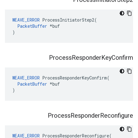
WEAVE_ERROR
 ProcessInitiatorStep2(

PacketBuffer
 *buf

)
Process
Responder
Key
Confirm
WEAVE_ERROR
 ProcessResponderKeyConfirm(

PacketBuffer
 *buf

)
Process
Responder
Reconfigure
WEAVE_ERROR
 ProcessResponderReconfigure(
