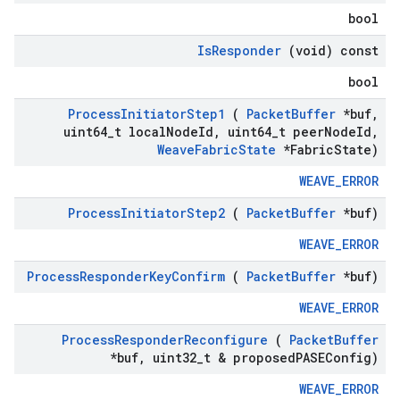
bool
Is
Responder
(void) const
bool
Process
Initiator
Step1
(
Packet
Buffer
*buf
,
uint64
_
t local
Node
Id
,
uint64
_
t peer
Node
Id
,
Weave
Fabric
State
*Fabric
State)
WEAVE_ERROR
Process
Initiator
Step2
(
Packet
Buffer
*buf)
WEAVE_ERROR
Process
Responder
Key
Confirm
(
Packet
Buffer
*buf)
WEAVE_ERROR
Process
Responder
Reconfigure
(
Packet
Buffer
*buf
,
uint32
_
t & proposed
PASEConfig)
WEAVE_ERROR