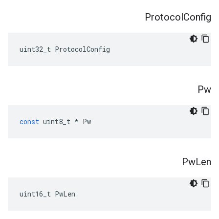
Protocol
Config
uint32_t ProtocolConfig
Pw
const
uint8_t
*
Pw
Pw
Len
uint16_t PwLen