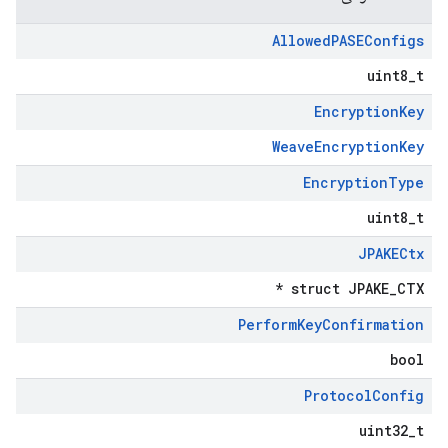
Allowed
PASEConfigs
uint8_t
Encryption
Key
WeaveEncryptionKey
Encryption
Type
uint8_t
JPAKECtx
struct JPAKE_CTX *
Perform
Key
Confirmation
bool
Protocol
Config
uint32_t