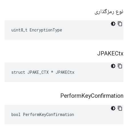
نوع رمزگذاری
uint8_t EncryptionType
JPAKECtx
struct JPAKE_CTX * JPAKECtx
Perform
Key
Confirmation
bool PerformKeyConfirmation