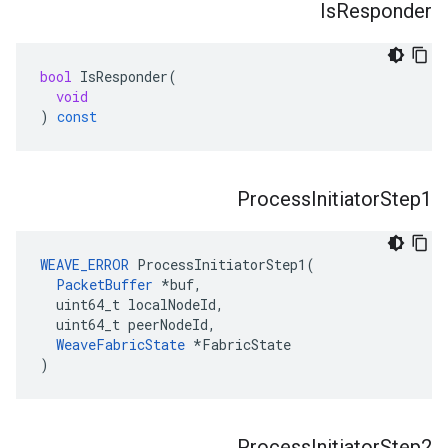
Is
Responder
bool
IsResponder
(
void
)
const
Process
Initiator
Step1
WEAVE_ERROR
 ProcessInitiatorStep1(

PacketBuffer
 *buf,

  uint64_t localNodeId,

  uint64_t peerNodeId,

WeaveFabricState
 *FabricState

)
Process
Initiator
Step2