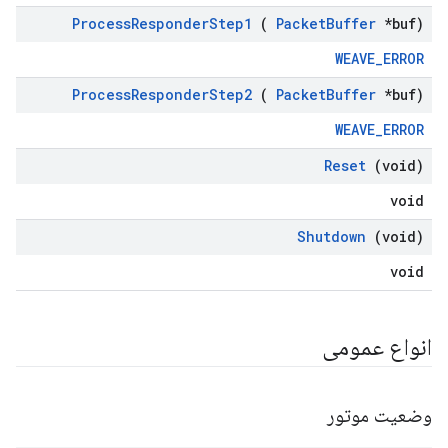
Process
Responder
Step1
(
Packet
Buffer
*buf)
WEAVE_ERROR
Process
Responder
Step2
(
Packet
Buffer
*buf)
WEAVE_ERROR
Reset
(void)
void
Shutdown
(void)
void
انواع عمومی
وضعیت موتور