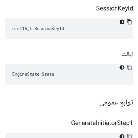
Session
Key
Id
uint16_t SessionKeyId
ایالت
EngineState State
توابع عمومی
Generate
Initiator
Step1