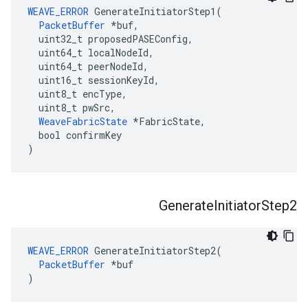
WEAVE_ERROR
 GenerateInitiatorStep1(

PacketBuffer
 *buf,

  uint32_t proposedPASEConfig,

  uint64_t localNodeId,

  uint64_t peerNodeId,

  uint16_t sessionKeyId,

  uint8_t encType,

  uint8_t pwSrc,

WeaveFabricState
 *FabricState,

  bool confirmKey

)
Generate
Initiator
Step2
WEAVE_ERROR
 GenerateInitiatorStep2(

PacketBuffer
 *buf

)