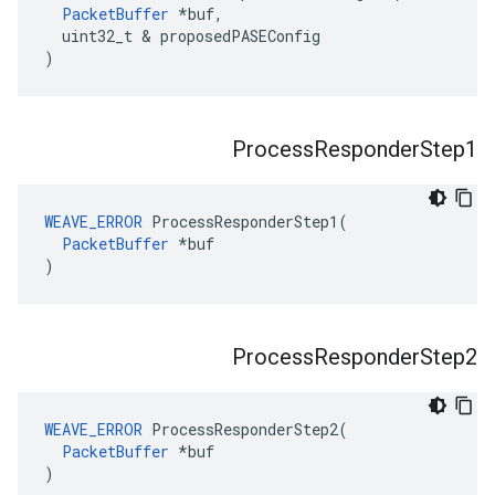
PacketBuffer
 *buf,

  uint32_t & proposedPASEConfig

)
Process
Responder
Step1
WEAVE_ERROR
 ProcessResponderStep1(

PacketBuffer
 *buf

)
Process
Responder
Step2
WEAVE_ERROR
 ProcessResponderStep2(

PacketBuffer
 *buf

)