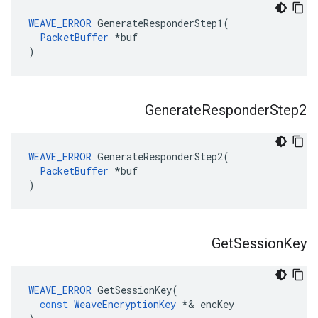
WEAVE_ERROR
 GenerateResponderStep1(

PacketBuffer
 *buf

)
Generate
Responder
Step2
WEAVE_ERROR
 GenerateResponderStep2(

PacketBuffer
 *buf

)
Get
Session
Key
WEAVE_ERROR
GetSessionKey
(
const
WeaveEncryptionKey
*&
encKey