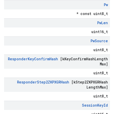
Pw
const uint8_t *
Pw
Len
uint16_t
Pw
Source
uint8_t
Responder
Key
Confirm
Hash
[k
Key
Confirm
Hash
Length
Max]
uint8_t
Responder
Step2ZKPXGRHash
[k
Step2ZKPXGRHash
Length
Max]
uint8_t
Session
Key
Id