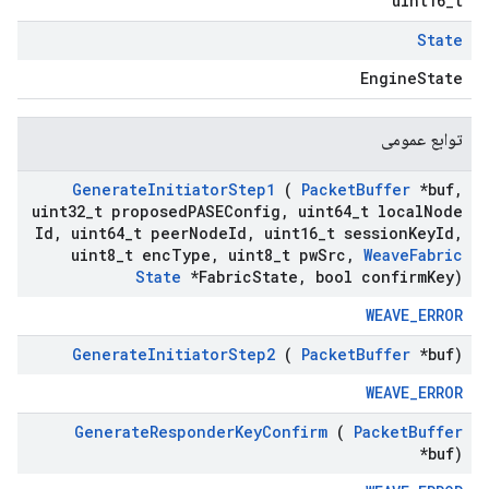
uint16_t
State
EngineState
توابع عمومی
Generate
Initiator
Step1
(
Packet
Buffer
*buf
,
uint32
_
t proposed
PASEConfig
,
uint64
_
t local
Node
Id
,
uint64
_
t peer
Node
Id
,
uint16
_
t session
Key
Id
,
uint8
_
t enc
Type
,
uint8
_
t pw
Src
,
Weave
Fabric
State
*Fabric
State
,
bool confirm
Key)
WEAVE_ERROR
Generate
Initiator
Step2
(
Packet
Buffer
*buf)
WEAVE_ERROR
Generate
Responder
Key
Confirm
(
Packet
Buffer
*buf)