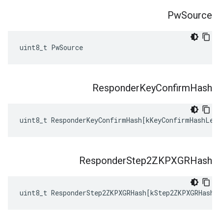
Pw
Source
uint8_t PwSource
Responder
Key
Confirm
Hash
uint8_t
ResponderKeyConfirmHash
[
kKeyConfirmHashLen
Responder
Step2ZKPXGRHash
uint8_t
ResponderStep2ZKPXGRHash
[
kStep2ZKPXGRHashL