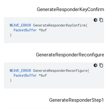
Generate
Responder
Key
Confirm
WEAVE_ERROR
 GenerateResponderKeyConfirm(

PacketBuffer
 *buf

)
Generate
Responder
Reconfigure
WEAVE_ERROR
 GenerateResponderReconfigure(

PacketBuffer
 *buf

)
Generate
Responder
Step1