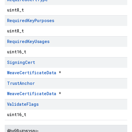
uint8_t
Required
Key
Purposes
uint8_t
Required
Key
Usages
uint16_t
Signing
Cert
WeaveCertificateData
*
Trust
Anchor
WeaveCertificateData
*
Validate
Flags
uint16_t
ฟังก์ชันสาธารณะ