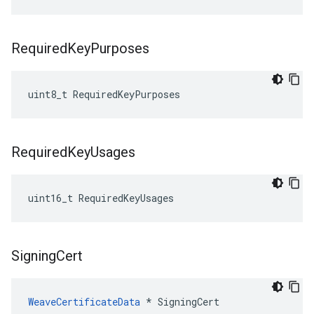
Required
Key
Purposes
uint8_t RequiredKeyPurposes
Required
Key
Usages
uint16_t RequiredKeyUsages
Signing
Cert
WeaveCertificateData
 * SigningCert