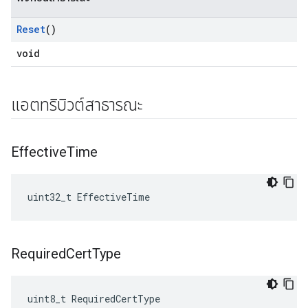
Reset
()
void
แอตทริบิวต์สาธารณะ
Effective
Time
uint32_t EffectiveTime
Required
Cert
Type
uint8_t RequiredCertType