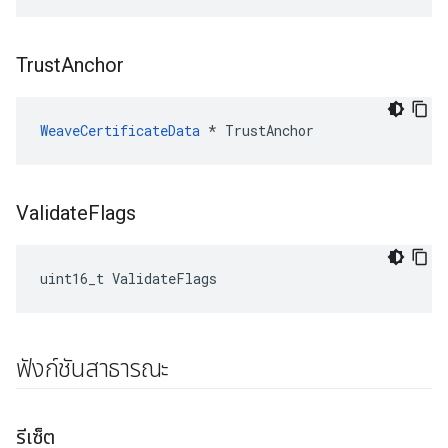
Trust
Anchor
WeaveCertificateData
 * TrustAnchor
Validate
Flags
uint16_t ValidateFlags
ฟังก์ชันสาธารณะ
รีเซ็ต