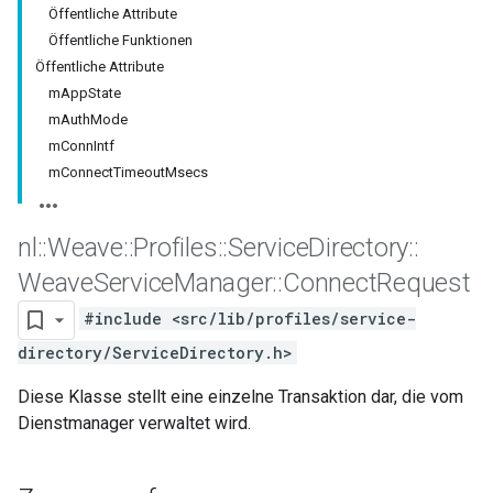
Öffentliche Attribute
Öffentliche Funktionen
Öffentliche Attribute
mAppState
mAuthMode
mConnIntf
mConnectTimeoutMsecs
nl
::
Weave
::
Profiles
::
Service
Directory
::
Weave
Service
Manager
::
Connect
Request
#include <src/lib/profiles/service-
directory/ServiceDirectory.h>
Diese Klasse stellt eine einzelne Transaktion dar, die vom
Dienstmanager verwaltet wird.