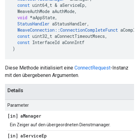
const
uint64_t
&
aServiceEp
,
WeaveAuthMode
aAuthMode
,
void
*
aAppState
,
StatusHandler
aStatusHandler
,
WeaveConnection
::
ConnectionCompleteFunct
aComple
const
uint32_t
aConnectTimeoutMsecs
,
const
InterfaceId
aConnIntf
)
Diese Methode initialisiert eine
ConnectRequest
-Instanz
mit den übergebenen Argumenten.
Details
Parameter
[in] a
Manager
Ein Zeiger auf den übergeordneten Dienstmanager.
[in] a
Service
Ep