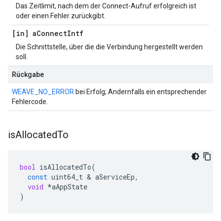
Das Zeitlimit, nach dem der Connect-Aufruf erfolgreich ist
oder einen Fehler zurückgibt.
[in] a
Connect
Intf
Die Schnittstelle, über die die Verbindung hergestellt werden
soll.
Rückgabe
WEAVE_NO_ERROR
bei Erfolg; Andernfalls ein entsprechender
Fehlercode.
is
Allocated
To
bool
isAllocatedTo
(
const
uint64_t
&
aServiceEp
,
void
*
aAppState
)