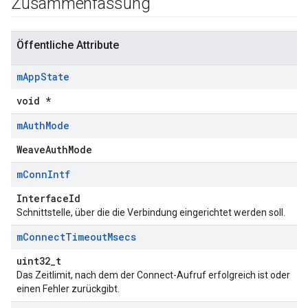
Zusammenfassung
Öffentliche Attribute
m
App
State
void *
m
Auth
Mode
WeaveAuthMode
m
Conn
Intf
InterfaceId
Schnittstelle, über die die Verbindung eingerichtet werden soll.
m
Connect
Timeout
Msecs
uint32_t
Das Zeitlimit, nach dem der Connect-Aufruf erfolgreich ist oder
einen Fehler zurückgibt.