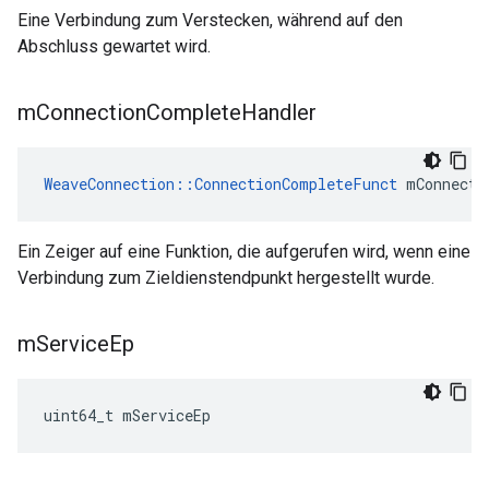
Eine Verbindung zum Verstecken, während auf den
Abschluss gewartet wird.
m
Connection
Complete
Handler
WeaveConnection::ConnectionCompleteFunct
 mConnecti
Ein Zeiger auf eine Funktion, die aufgerufen wird, wenn eine
Verbindung zum Zieldienstendpunkt hergestellt wurde.
m
Service
Ep
uint64_t mServiceEp