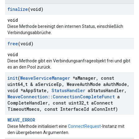
finalize
(void)
void
Diese Methode bereinigt den internen Status, einschließlich
Verbindungsabbrüche.
free
(void)
void
Diese Methode gibt ein Verbindungsanfrageobjekt frei und gibt
es an den Pool zurück.
init
(
Weave
Service
Manager
*a
Manager
,
const
uint64
_
t & a
Service
Ep
,
Weave
Auth
Mode a
Auth
Mode
,
void *a
App
State
,
Status
Handler
a
Status
Handler
,
Weave
Connection
::
Connection
Complete
Funct
a
Complete
Handler
,
const uint32
_
t a
Connect
Timeout
Msecs
,
const Interface
Id a
Conn
Intf)
WEAVE_ERROR
Diese Methode initialisiert eine
ConnectRequest
-Instanz mit
den übergebenen Argumenten.