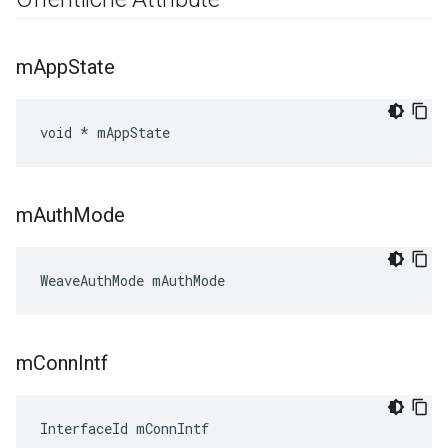
m
App
State
void * mAppState
m
Auth
Mode
WeaveAuthMode mAuthMode
m
Conn
Intf
InterfaceId mConnIntf