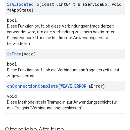
is
Allocated
To
(const uint64
_
t & a
Service
Ep
,
void
*a
App
State)
bool
Diese Funktion prüft, ob diese Verbindungsanfrage derzeit
verwendet wird, um eine Verbindung zu einem bestimmten
Dienstendpunkt für eine bestimmte Anwendungsentität
herzustellen.
is
Free
(void)
bool
Diese Funktion prüft, ob die Verbindungsanfrage derzeit nicht
zugewiesen ist.
on
Connection
Complete
(
WEAVE
_
ERROR
a
Error)
void
Diese Methode ist ein Trampolin zur Anwendungsschicht für
das Ereignis "Verbindung abgeschlossen".
Öffentliche Attribute