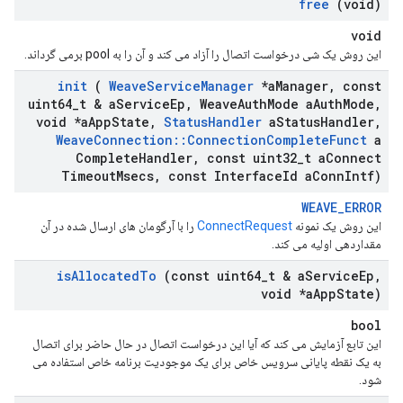
free
(void)
void
این روش یک شی درخواست اتصال را آزاد می کند و آن را به pool برمی گرداند.
init
(
Weave
Service
Manager
*a
Manager
,
const
uint64
_
t & a
Service
Ep
,
Weave
Auth
Mode a
Auth
Mode
,
void *a
App
State
,
Status
Handler
a
Status
Handler
,
Weave
Connection
::
Connection
Complete
Funct
a
Complete
Handler
,
const uint32
_
t a
Connect
Timeout
Msecs
,
const Interface
Id a
Conn
Intf)
WEAVE_ERROR
این روش یک نمونه
ConnectRequest
را با آرگومان های ارسال شده در آن
مقداردهی اولیه می کند.
is
Allocated
To
(const uint64
_
t & a
Service
Ep
,
void *a
App
State)
bool
این تابع آزمایش می کند که آیا این درخواست اتصال در حال حاضر برای اتصال
به یک نقطه پایانی سرویس خاص برای یک موجودیت برنامه خاص استفاده می
شود.