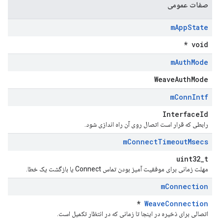
صفات عمومی
m
App
State
void *
m
Auth
Mode
WeaveAuthMode
m
Conn
Intf
InterfaceId
رابطی که قرار است اتصال روی آن راه اندازی شود.
m
Connect
Timeout
Msecs
uint32_t
مهلت زمانی برای موفقیت آمیز بودن تماس Connect یا بازگشت یک خطا.
m
Connection
*
WeaveConnection
اتصالی برای ذخیره در اینجا تا زمانی که در انتظار تکمیل است.