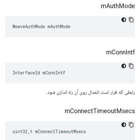
m
Auth
Mode
WeaveAuthMode mAuthMode
m
Conn
Intf
InterfaceId mConnIntf
رابطی که قرار است اتصال روی آن راه اندازی شود.
m
Connect
Timeout
Msecs
uint32_t mConnectTimeoutMsecs