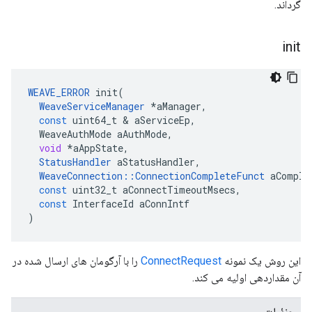
گرداند.
init
WEAVE_ERROR
init
(
WeaveServiceManager
*
aManager
,
const
uint64_t
&
aServiceEp
,
WeaveAuthMode
aAuthMode
,
void
*
aAppState
,
StatusHandler
aStatusHandler
,
WeaveConnection
::
ConnectionCompleteFunct
aComple
const
uint32_t
aConnectTimeoutMsecs
,
const
InterfaceId
aConnIntf
)
این روش یک نمونه
ConnectRequest
را با آرگومان های ارسال شده در
آن مقداردهی اولیه می کند.
جزئیات