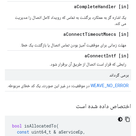
Complete
Handler
[in] a
یک اشاره گر به عملکرد برگشت به تماس که رویداد کامل اتصال را مدیریت
می کند.
Connect
Timeout
Msecs
[in] a
مهلت زمانی برای موفقیت آمیز بودن تماس اتصال یا بازگشت یک خطا.
Connect
Intf
[in] a
رابطی که قرار است اتصال از طریق آن برقرار شود.
برمی گرداند
WEAVE_NO_ERROR
در موفقیت؛ در غیر این صورت، یک کد خطای مربوطه.
اختصاص داده شده است
bool
isAllocatedTo
(
const
uint64_t
&
aServiceEp
,