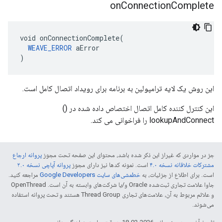
on
Connection
Complete
void onConnectionComplete(

WEAVE_ERROR
 aError

)
این روش یک لایه ترامپولین به برنامه برای رویداد اتصال کامل است.
این کنترل کننده کامل اتصال اختصاص داده شده در ()
lookupAndConnect را فراخوانی می کند.
جز در مواردی که غیراز این ذکر شده باشد، محتوای این صفحه تحت مجوز
پروانه ارجاع
مشترکات خلاقانه نسخه ۴.۰
است. نمونه کدها نیز دارای مجوز
پروانه آپاچی نسخه ۲.۰
است. برای اطلاع از جزئیات، به
خطمشی‌های سایت Google Developers‏
مراجعه کنید.
جاوا علامت تجاری ثبت‌شده Oracle و/یا شرکت‌های وابسته به آن است. ‫OpenThread
و علائم مربوط به آن، علامت‌های تجاری Thread Group هستند و تحت پروانه استفاده
می‌شوند.