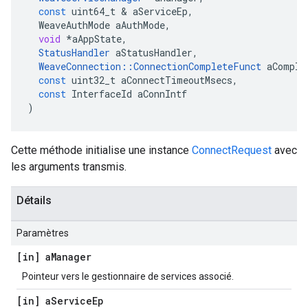
const
uint64_t
&
aServiceEp
,
WeaveAuthMode
aAuthMode
,
void
*
aAppState
,
StatusHandler
aStatusHandler
,
WeaveConnection
::
ConnectionCompleteFunct
aComple
const
uint32_t
aConnectTimeoutMsecs
,
const
InterfaceId
aConnIntf
)
Cette méthode initialise une instance
ConnectRequest
avec
les arguments transmis.
Détails
Paramètres
[in] a
Manager
Pointeur vers le gestionnaire de services associé.
[in] a
Service
Ep