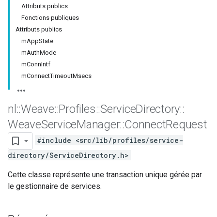
Attributs publics
Fonctions publiques
Attributs publics
mAppState
mAuthMode
mConnIntf
mConnectTimeoutMsecs
nl
::
Weave
::
Profiles
::
Service
Directory
::
Weave
Service
Manager
::
Connect
Request
#include <src/lib/profiles/service-
directory/ServiceDirectory.h>
Cette classe représente une transaction unique gérée par
le gestionnaire de services.