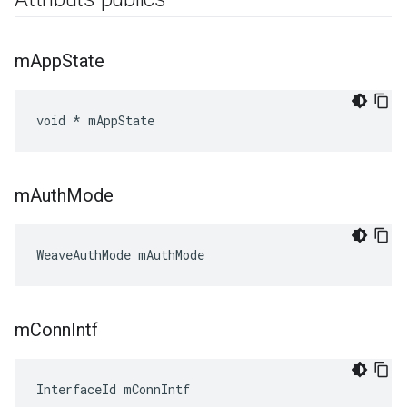
m
App
State
void * mAppState
m
Auth
Mode
WeaveAuthMode mAuthMode
m
Conn
Intf
InterfaceId mConnIntf