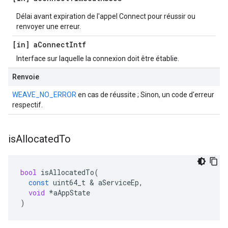
Délai avant expiration de l'appel Connect pour réussir ou
renvoyer une erreur.
[in] a
Connect
Intf
Interface sur laquelle la connexion doit être établie.
Renvoie
WEAVE_NO_ERROR
en cas de réussite ; Sinon, un code d'erreur
respectif.
is
Allocated
To
bool
isAllocatedTo
(
const
uint64_t
&
aServiceEp
,
void
*
aAppState
)