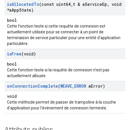
is
Allocated
To
(const uint64
_
t & a
Service
Ep
,
void
*a
App
State)
bool
Cette fonction teste si cette requête de connexion est
actuellement utilisée pour se connecter à un point de
terminaison de service particulier pour une entité d'application
particulière.
is
Free
(void)
bool
Cette fonction teste si la requête de connexion n'est pas
actuellement allouée.
on
Connection
Complete
(
WEAVE
_
ERROR
a
Error)
void
Cette méthode permet de passer de trampoline à la couche
d'application pour l'événement de connexion terminée.
Attributs publics