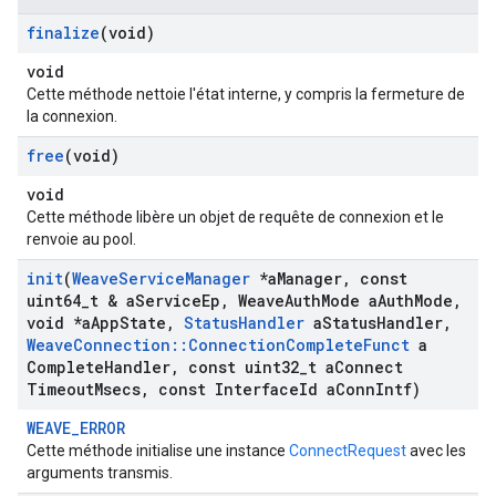
finalize
(void)
void
Cette méthode nettoie l'état interne, y compris la fermeture de
la connexion.
free
(void)
void
Cette méthode libère un objet de requête de connexion et le
renvoie au pool.
init
(
Weave
Service
Manager
*a
Manager
,
const
uint64
_
t & a
Service
Ep
,
Weave
Auth
Mode a
Auth
Mode
,
void *a
App
State
,
Status
Handler
a
Status
Handler
,
Weave
Connection
::
Connection
Complete
Funct
a
Complete
Handler
,
const uint32
_
t a
Connect
Timeout
Msecs
,
const Interface
Id a
Conn
Intf)
WEAVE_ERROR
Cette méthode initialise une instance
ConnectRequest
avec les
arguments transmis.