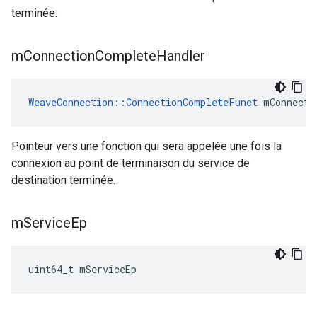
terminée.
m
Connection
Complete
Handler
WeaveConnection::ConnectionCompleteFunct
 mConnecti
Pointeur vers une fonction qui sera appelée une fois la
connexion au point de terminaison du service de
destination terminée.
m
Service
Ep
uint64_t mServiceEp