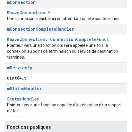
m
Connection
WeaveConnection
*
Une connexion à cacher ici en attendant qu'elle soit terminée.
m
Connection
Complete
Handler
WeaveConnection::ConnectionCompleteFunct
Pointeur vers une fonction qui sera appelée une fois la
connexion au point de terminaison du service de destination
terminée.
m
Service
Ep
uint64_t
m
Status
Handler
StatusHandler
Pointeur vers une fonction appelée à la réception d'un rapport
d'état.
Fonctions publiques