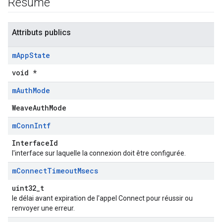
Résumé
Attributs publics
m
App
State
void *
m
Auth
Mode
WeaveAuthMode
m
Conn
Intf
InterfaceId
l'interface sur laquelle la connexion doit être configurée.
m
Connect
Timeout
Msecs
uint32_t
le délai avant expiration de l'appel Connect pour réussir ou
renvoyer une erreur.