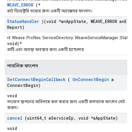
WEAVE_ERROR
(*
রুট ডিরেক্টরি তথ্যের জন্য একটি অ্যাক্সেসর ফাংশন।
Status
Handler
)(void *an
App
State
,
WEAVE
_
ERROR an
Err
Report)
nl::Weave::Profiles::ServiceDirectory::WeaveServiceManager::Statu
void(*
ত্রুটি এবং অবস্থা অবস্থার জন্য একটি হ্যান্ডলার.
পাবলিক ফাংশন
Set
Connect
Begin
Callback
(
On
Connect
Begin
a
Connect
Begin)
void
সংযোগ স্থাপনের অবিলম্বে কল করার জন্য একটি কলব্যাক ফাংশন সেট
করুন।
cancel
(uint64
_
t a
Service
Ep
,
void *a
App
State)
void