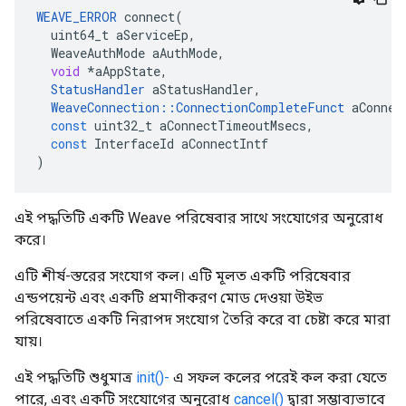
WEAVE_ERROR
connect
(
uint64_t
aServiceEp
,
WeaveAuthMode
aAuthMode
,
void
*
aAppState
,
StatusHandler
aStatusHandler
,
WeaveConnection
::
ConnectionCompleteFunct
aConnec
const
uint32_t
aConnectTimeoutMsecs
,
const
InterfaceId
aConnectIntf
)
এই পদ্ধতিটি একটি Weave পরিষেবার সাথে সংযোগের অনুরোধ
করে।
এটি শীর্ষ-স্তরের সংযোগ কল। এটি মূলত একটি পরিষেবার
এন্ডপয়েন্ট এবং একটি প্রমাণীকরণ মোড দেওয়া উইভ
পরিষেবাতে একটি নিরাপদ সংযোগ তৈরি করে বা চেষ্টা করে মারা
যায়।
এই পদ্ধতিটি শুধুমাত্র
init()-
এ সফল কলের পরেই কল করা যেতে
পারে, এবং একটি সংযোগের অনুরোধ
cancel()
দ্বারা সম্ভাব্যভাবে