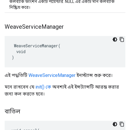
কলব্যাক ফাংশন একটি পয়েন্টার. NULL এর একটি মান কলব্যাক
নিষ্ক্রিয় করে।
Weave
Service
Manager
 WeaveServiceManager(

  void

)
এই পদ্ধতিটি
WeaveServiceManager
ইনস্ট্যান্স শুরু করে।
মনে রাখবেন যে
init() কে
অবশ্যই এই ইন্সট্যান্সটি আরম্ভ করার
জন্য কল করতে হবে।
বাতিল