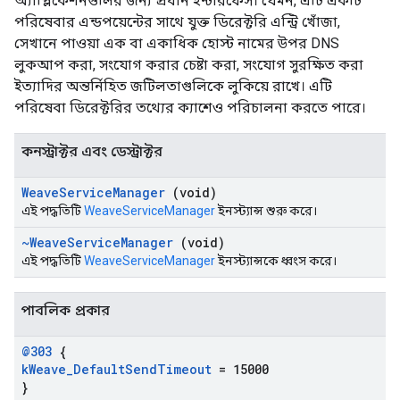
অ্যাপ্লিকেশনগুলির জন্য প্রধান ইন্টারফেস। যেমন, এটি একটি
পরিষেবার এন্ডপয়েন্টের সাথে যুক্ত ডিরেক্টরি এন্ট্রি খোঁজা,
সেখানে পাওয়া এক বা একাধিক হোস্ট নামের উপর DNS
লুকআপ করা, সংযোগ করার চেষ্টা করা, সংযোগ সুরক্ষিত করা
ইত্যাদির অন্তর্নিহিত জটিলতাগুলিকে লুকিয়ে রাখে। এটি
পরিষেবা ডিরেক্টরির তথ্যের ক্যাশেও পরিচালনা করতে পারে।
কনস্ট্রাক্টর এবং ডেস্ট্রাক্টর
Weave
Service
Manager
(void)
এই পদ্ধতিটি
WeaveServiceManager
ইনস্ট্যান্স শুরু করে।
~Weave
Service
Manager
(void)
এই পদ্ধতিটি
WeaveServiceManager
ইনস্ট্যান্সকে ধ্বংস করে।
পাবলিক প্রকার
@303
{
k
Weave
_
Default
Send
Timeout
= 15000
}