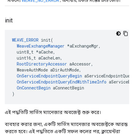
সাফল্যে
WEAVE_NO_ERROR
; অন্যথায়, একটি সংশ্লিষ্ট ত্রুটি কোড।
init
WEAVE_ERROR
 init(

WeaveExchangeManager
 *aExchangeMgr,

  uint8_t *aCache,

  uint16_t aCacheLen,

RootDirectoryAccessor
 aAccessor,

  WeaveAuthMode aDirAuthMode,

OnServiceEndpointQueryBegin
 aServiceEndpointQuery
OnServiceEndpointQueryEndWithTimeInfo
 aServiceEn
OnConnectBegin
 aConnectBegin

)
এই পদ্ধতিটি সার্ভিস ম্যানেজার অবজেক্ট শুরু করে।
ব্যবহার করার জন্য, একটি সার্ভিস ম্যানেজার অবজেক্টকে আরম্ভ
করতে হবে। এই পদ্ধতিতে একটি সফল কলের পর, ক্লায়েন্টরা