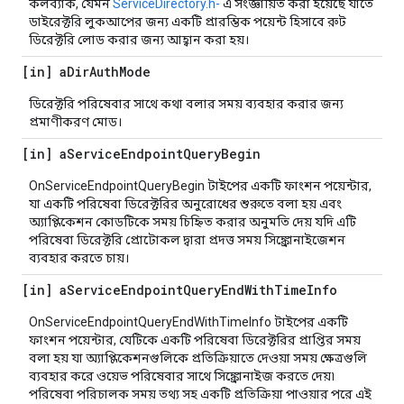
কলব্যাক, যেমন
ServiceDirectory.h-
এ সংজ্ঞায়িত করা হয়েছে যাতে
ডাইরেক্টরি লুকআপের জন্য একটি প্রারম্ভিক পয়েন্ট হিসাবে রুট
ডিরেক্টরি লোড করার জন্য আহ্বান করা হয়।
[in] a
Dir
Auth
Mode
ডিরেক্টরি পরিষেবার সাথে কথা বলার সময় ব্যবহার করার জন্য
প্রমাণীকরণ মোড।
[in] a
Service
Endpoint
Query
Begin
OnServiceEndpointQueryBegin টাইপের একটি ফাংশন পয়েন্টার,
যা একটি পরিষেবা ডিরেক্টরির অনুরোধের শুরুতে বলা হয় এবং
অ্যাপ্লিকেশন কোডটিকে সময় চিহ্নিত করার অনুমতি দেয় যদি এটি
পরিষেবা ডিরেক্টরি প্রোটোকল দ্বারা প্রদত্ত সময় সিঙ্ক্রোনাইজেশন
ব্যবহার করতে চায়।
[in] a
Service
Endpoint
Query
End
With
Time
Info
OnServiceEndpointQueryEndWithTimeInfo টাইপের একটি
ফাংশন পয়েন্টার, যেটিকে একটি পরিষেবা ডিরেক্টরির প্রাপ্তির সময়
বলা হয় যা অ্যাপ্লিকেশনগুলিকে প্রতিক্রিয়াতে দেওয়া সময় ক্ষেত্রগুলি
ব্যবহার করে ওয়েভ পরিষেবার সাথে সিঙ্ক্রোনাইজ করতে দেয়৷
পরিষেবা পরিচালক সময় তথ্য সহ একটি প্রতিক্রিয়া পাওয়ার পরে এই