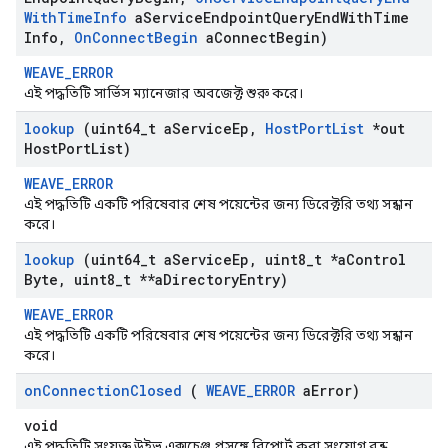
With
Time
Info
a
Service
Endpoint
Query
End
With
Time
Info
,
On
Connect
Begin
a
Connect
Begin)
WEAVE_ERROR
এই পদ্ধতিটি সার্ভিস ম্যানেজার অবজেক্ট শুরু করে।
lookup
(uint64
_
t a
Service
Ep
,
Host
Port
List
*out
Host
Port
List)
WEAVE_ERROR
এই পদ্ধতিটি একটি পরিষেবার শেষ পয়েন্টের জন্য ডিরেক্টরি তথ্য সন্ধান
করে।
lookup
(uint64
_
t a
Service
Ep
,
uint8
_
t *a
Control
Byte
,
uint8
_
t **a
Directory
Entry)
WEAVE_ERROR
এই পদ্ধতিটি একটি পরিষেবার শেষ পয়েন্টের জন্য ডিরেক্টরি তথ্য সন্ধান
করে।
on
Connection
Closed
(
WEAVE
_
ERROR
a
Error)
void
এই পদ্ধতিটি সংযুক্ত উইভ এক্সচেঞ্জ প্রসঙ্গে রিপোর্ট করা সংযোগ বন্ধ