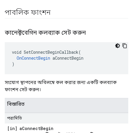
পাবলিক ফাংশন
কানেক্টবেগিন কলব্যাক সেট করুন
void SetConnectBeginCallback(

OnConnectBegin
 aConnectBegin

)
সংযোগ স্থাপনের অবিলম্বে কল করার জন্য একটি কলব্যাক
ফাংশন সেট করুন।
বিস্তারিত
পরামিতি
[in] a
Connect
Begin