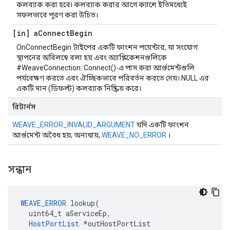
কলব্যাক করা হবে৷ কলব্যাক করার আগে ক্যাশে ইতিমধ্যেই
সফলভাবে পূরণ করা উচিত।
[in] a
Connect
Begin
OnConnectBegin টাইপের একটি ফাংশন পয়েন্টার, যা সংযোগ
স্থাপনের অবিলম্বে বলা হয় এবং অ্যাপ্লিকেশনগুলিকে
#WeaveConnection::Connect()-এ পাস করা আর্গুমেন্টগুলি
পর্যবেক্ষণ করতে এবং ঐচ্ছিকভাবে পরিবর্তন করতে দেয়। NULL এর
একটি মান (ডিফল্ট) কলব্যাক নিষ্ক্রিয় করে।
রিটার্নস
WEAVE_ERROR_INVALID_ARGUMENT
যদি একটি ফাংশন
আর্গুমেন্ট অবৈধ হয়; অন্যথায়,
WEAVE_NO_ERROR
।
সন্ধান
WEAVE_ERROR
 lookup(

  uint64_t aServiceEp,

HostPortList
 *outHostPortList
