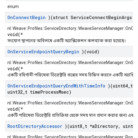
enum
On
Connect
Begin
)(struct Service
Connect
Begin
Args &
nl::Weave::Profiles::ServiceDirectory::WeaveServiceManager::OnCo
void(*
সংযোগ স্থাপনের অবিলম্বে একটি অ্যাপ্লিকেশন কলব্যাক করা হয়েছে।
On
Service
Endpoint
Query
Begin
)(void)
nl::Weave::Profiles::ServiceDirectory::WeaveServiceManager::OnS
void(*
একটি বহির্গামী পরিষেবা ডিরেক্টরি প্রশ্নের সময় চিহ্নিত করতে একটি অ্যাপ্
On
Service
Endpoint
Query
End
With
Time
Info
)(uint64
_
t t
uint32
_
t time
Process
Msec)
nl::Weave::Profiles::ServiceDirectory::WeaveServiceManager::OnS
void(*
একটি পরিষেবা ডিরেক্টরি প্রতিক্রিয়া থেকে সময় মান প্রদান করার জন্য একট
Root
Directory
Accessor
)(uint8
_
t *a
Directory
,
uint16
nl::Weave::Profiles::ServiceDirectory::WeaveServiceManager::Root