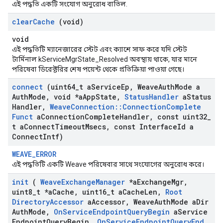
এই পদ্ধতি একটি সংযোগ অনুরোধ বাতিল.
clear
Cache
(void)
void
এই পদ্ধতিটি ম্যানেজারের স্টেট এবং ক্যাশে সাফ করে যদি স্টেট
টার্মিনাল kServiceMgrState_Resolved অবস্থায় থাকে, যার মানে
পরিষেবা ডিরেক্টরির শেষ পয়েন্ট থেকে প্রতিক্রিয়া পাওয়া গেছে।
connect
(uint64
_
t a
Service
Ep
,
Weave
Auth
Mode a
Auth
Mode
,
void *a
App
State
,
Status
Handler
a
Status
Handler
,
Weave
Connection
::
Connection
Complete
Funct
a
Connection
Complete
Handler
,
const uint32
_
t a
Connect
Timeout
Msecs
,
const Interface
Id a
Connect
Intf)
WEAVE_ERROR
এই পদ্ধতিটি একটি Weave পরিষেবার সাথে সংযোগের অনুরোধ করে।
init
(
Weave
Exchange
Manager
*a
Exchange
Mgr
,
uint8
_
t *a
Cache
,
uint16
_
t a
Cache
Len
,
Root
Directory
Accessor
a
Accessor
,
Weave
Auth
Mode a
Dir
Auth
Mode
,
On
Service
Endpoint
Query
Begin
a
Service
Endpoint
Query
Begin
,
On
Service
Endpoint
Query
End