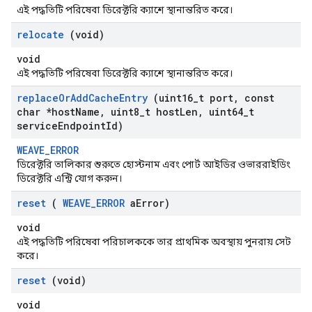
এই পদ্ধতিটি পরিষেবা ডিরেক্টরি ক্যাশে স্থানান্তরিত করে।
relocate
(void)
void
এই পদ্ধতিটি পরিষেবা ডিরেক্টরি ক্যাশে স্থানান্তরিত করে।
replace
Or
Add
Cache
Entry
(uint16
_
t port
,
const
char *host
Name
,
uint8
_
t host
Len
,
uint64
_
t
service
Endpoint
Id)
WEAVE_ERROR
ডিরেক্টরি তালিকার শুরুতে হোস্টনাম এবং পোর্ট আইডির ওভাররাইডিং
ডিরেক্টরি এন্ট্রি যোগ করুন।
reset
(
WEAVE
_
ERROR
a
Error)
void
এই পদ্ধতিটি পরিষেবা পরিচালককে তার প্রাথমিক অবস্থায় পুনরায় সেট
করে।
reset
(void)
void