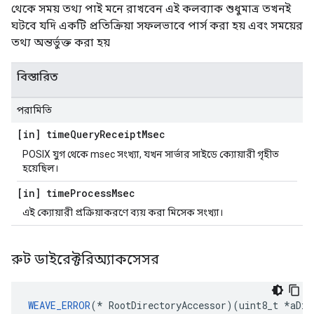
থেকে সময় তথ্য পাই মনে রাখবেন এই কলব্যাক শুধুমাত্র তখনই
ঘটবে যদি একটি প্রতিক্রিয়া সফলভাবে পার্স করা হয় এবং সময়ের
তথ্য অন্তর্ভুক্ত করা হয়
বিস্তারিত
পরামিতি
[in] time
Query
Receipt
Msec
POSIX যুগ থেকে msec সংখ্যা, যখন সার্ভার সাইডে ক্যোয়ারী গৃহীত
হয়েছিল।
[in] time
Process
Msec
এই ক্যোয়ারী প্রক্রিয়াকরণে ব্যয় করা মিসেক সংখ্যা।
রুট ডাইরেক্টরিঅ্যাকসেসর
WEAVE_ERROR
(* RootDirectoryAccessor)(uint8_t *aDir