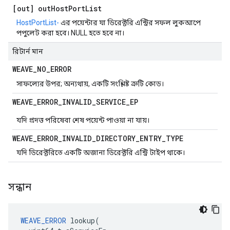
[out] out
Host
Port
List
HostPortList-
এর পয়েন্টার যা ডিরেক্টরি এন্ট্রির সফল লুকআপে
পপুলেট করা হবে। NULL হতে হবে না।
রিটার্ন মান
WEAVE
_
NO
_
ERROR
সাফল্যের উপর; অন্যথায়, একটি সংশ্লিষ্ট ত্রুটি কোড।
WEAVE
_
ERROR
_
INVALID
_
SERVICE
_
EP
যদি প্রদত্ত পরিষেবা শেষ পয়েন্ট পাওয়া না যায়।
WEAVE
_
ERROR
_
INVALID
_
DIRECTORY
_
ENTRY
_
TYPE
যদি ডিরেক্টরিতে একটি অজানা ডিরেক্টরি এন্ট্রি টাইপ থাকে।
সন্ধান
WEAVE_ERROR
 lookup(
