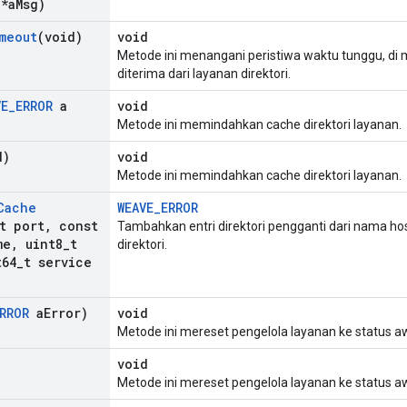
 *a
Msg)
meout
(void)
void
Metode ini menangani peristiwa waktu tunggu, di 
diterima dari layanan direktori.
VE
_
ERROR
a
void
Metode ini memindahkan cache direktori layanan.
d)
void
Metode ini memindahkan cache direktori layanan.
Cache
WEAVE_ERROR
t port
,
const
Tambahkan entri direktori pengganti dari nama host
me
,
uint8
_
t
direktori.
64
_
t service
RROR
a
Error)
void
Metode ini mereset pengelola layanan ke status aw
void
Metode ini mereset pengelola layanan ke status aw