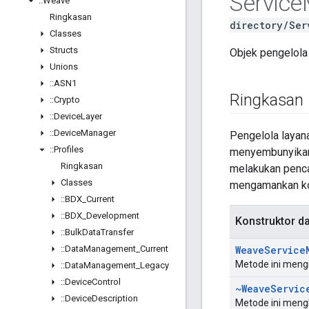
Service
::
Weave
Ringkasan
directory/Ser
Classes
Structs
Objek pengelola 
Unions
::
ASN1
Ringkasan
::
Crypto
::
Device
Layer
::
Device
Manager
Pengelola layana
::
Profiles
menyembunyikan d
Ringkasan
melakukan penca
Classes
mengamankan kone
::
BDX
_
Current
::
BDX
_
Development
Konstruktor d
::
Bulk
Data
Transfer
::
Data
Management
_
Current
Weave
Service
Metode ini mengi
::
Data
Management
_
Legacy
::
Device
Control
~Weave
Servic
::
Device
Description
Metode ini meng