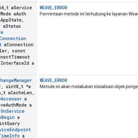
64
_
t a
Service
WEAVE_ERROR
h
Mode a
Auth
Permintaan metode ini terhubung ke layanan Wea
a
App
State
,
r
a
Status
ve
Connection
t
a
Connection
ler
,
const
nnect
Timeout
Interface
Id a
change
Manager
WEAVE_ERROR
r
,
uint8
_
t *a
Metode ini akan melakukan inisialisasi objek penge
6
_
t a
Cache
Len
,
y
Accessor
a
ve
Auth
Mode a
On
Service
y
Begin
a
int
Query
vice
Endpoint
Time
Info
a