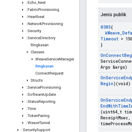
::
Echo
_
Next
::
Fabric
Provisioning
Jenis publik
::
Heartbeat
::
Network
Provisioning
@303
{
::
Security
k
Weave
_
Def
::
Service
Directory
Timeout
= 150
}
Ringkasan
Classes
On
Connect
Beg
Weave
Service
Manager
Service
Conne
Ringkasan
Args &args)
Connect
Request
On
Service
End
Structs
Begin
)(void)
::
Service
Provisioning
::
Software
Update
On
Service
End
::
Status
Reporting
End
With
Time
I
::
Time
(uint64
_
t tim
::
Token
Pairing
Receipt
Msec
,
::
Weave
Tunnel
time
Process
M
::
Security
Support