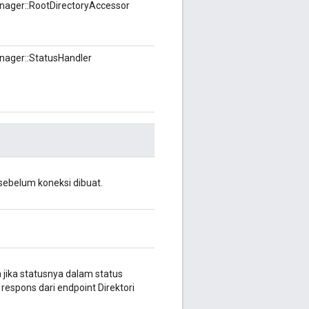
anager::RootDirectoryAccessor
anager::StatusHandler
sebelum koneksi dibuat.
jika statusnya dalam status
respons dari endpoint Direktori