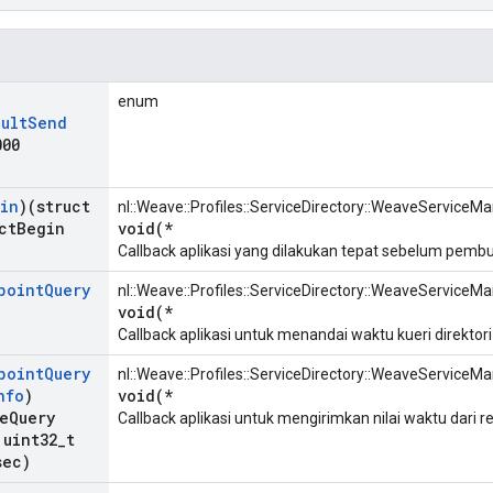
enum
ault
Send
00
in
)(struct
nl::Weave::Profiles::ServiceDirectory::WeaveService
ct
Begin
void(*
Callback aplikasi yang dilakukan tepat sebelum pembu
point
Query
nl::Weave::Profiles::ServiceDirectory::WeaveService
void(*
Callback aplikasi untuk menandai waktu kueri direktori
point
Query
nl::Weave::Profiles::ServiceDirectory::WeaveServic
nfo
)
void(*
e
Query
Callback aplikasi untuk mengirimkan nilai waktu dari r
uint32
_
t
sec)