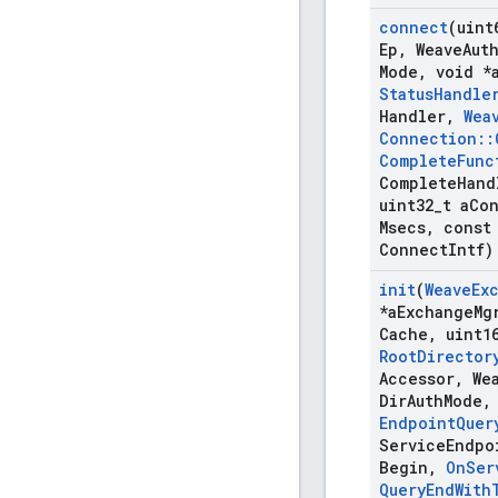
connect
(uint
Ep
,
Weave
Aut
Mode
,
void *
Status
Handle
Handler
,
Wea
Connection
::
Complete
Func
Complete
Hand
uint32
_
t a
Co
Msecs
,
const 
Connect
Intf)
init
(
Weave
Ex
*a
Exchange
Mg
Cache
,
uint1
Root
Director
Accessor
,
Wea
Dir
Auth
Mode
,
Endpoint
Quer
Service
Endpo
Begin
,
On
Ser
Query
End
With