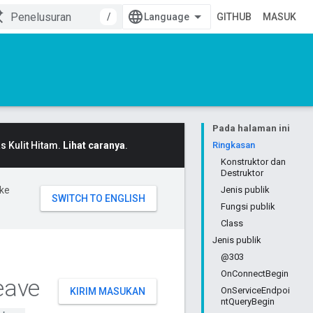
/
GITHUB
MASUK
Pada halaman ini
 Kulit Hitam.
Lihat caranya
.
Ringkasan
Konstruktor dan
Destruktor
ke
Jenis publik
Fungsi publik
Class
Jenis publik
@303
OnConnectBegin
ave
OnServiceEndpoi
KIRIM MASUKAN
ntQueryBegin