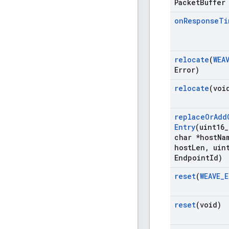
Packet
Buffer
on
Response
Ti
relocate
(
WEA
Error)
relocate
(voi
replace
Or
Add
Entry
(uint16
_
char *host
Na
host
Len
,
uint
Endpoint
Id)
reset
(
WEAVE
_
E
reset
(void)