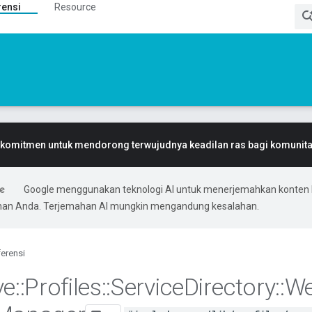
rensi
Resource
komitmen untuk mendorong terwujudnya keadilan ras bagi komunitas
Google menggunakan teknologi AI untuk menerjemahkan konten 
ihan Anda. Terjemahan AI mungkin mengandung kesalahan.
erensi
ve
::
Profiles
::
Service
Directory
::
We