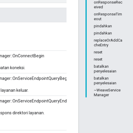
onResponseRec
eived
onResponseTim
eout
pindahkan
pindahkan
replaceOrAddCa
cheEntry
reset
Manager::OnConnectBegin
reset
batalkan
atan koneksi.
penyelesaian
batalkan
Manager::OnServiceEndpointQueryBegin
penyelesaian
~WeaveService
 layanan keluar.
Manager
eManager::OnServiceEndpointQueryEndWithTimeInfo
espons direktori layanan.