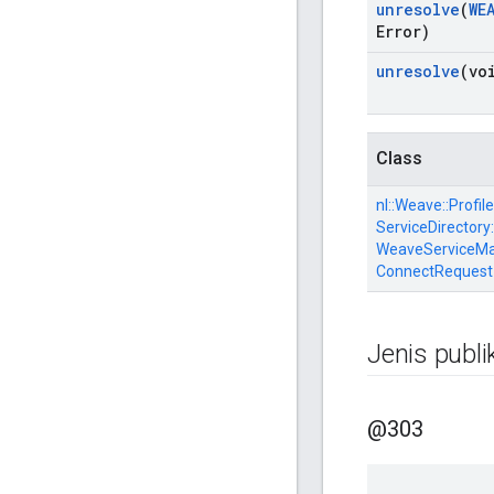
unresolve
(
WE
Error)
unresolve
(vo
Class
nl::
Weave::
Profile
ServiceDirectory:
WeaveServiceMa
ConnectRequest
Jenis publi
@303