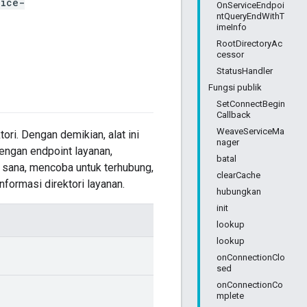
vice-
OnServiceEndpoi
ntQueryEndWithT
imeInfo
RootDirectoryAc
cessor
StatusHandler
Fungsi publik
SetConnectBegin
Callback
WeaveServiceMa
ri. Dengan demikian, alat ini
nager
dengan endpoint layanan,
batal
 sana, mencoba untuk terhubung,
clearCache
formasi direktori layanan.
hubungkan
init
lookup
lookup
onConnectionClo
sed
onConnectionCo
mplete