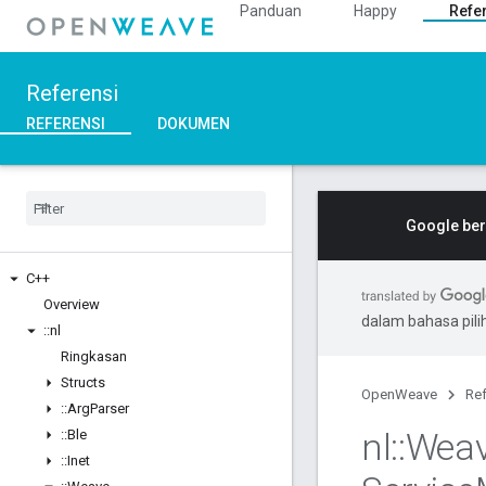
Panduan
Happy
Refe
Referensi
REFERENSI
DOKUMEN
Google ber
C++
Overview
dalam bahasa pil
::
nl
Ringkasan
Structs
OpenWeave
Ref
::
Arg
Parser
nl
::
Wea
::
Ble
::
Inet