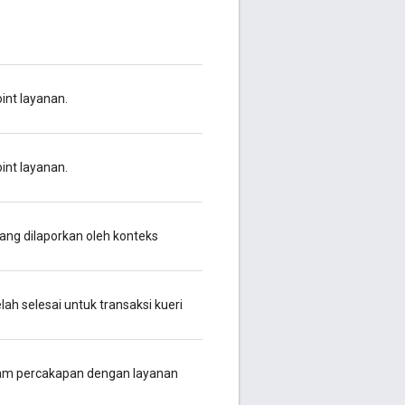
int layanan.
int layanan.
ang dilaporkan oleh konteks
ah selesai untuk transaksi kueri
lam percakapan dengan layanan