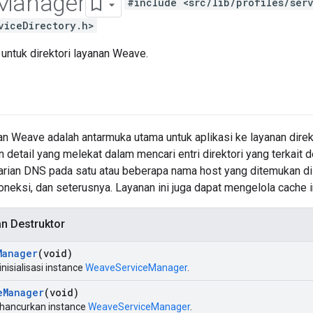
Manager
#include <src/lib/profiles/ser
viceDirectory.h>
untuk direktori layanan Weave.
n Weave adalah antarmuka utama untuk aplikasi ke layanan direkto
etail yang melekat dalam mencari entri direktori yang terkait 
rian DNS pada satu atau beberapa nama host yang ditemukan di
ksi, dan seterusnya. Layanan ini juga dapat mengelola cache in
an Destruktor
Manager
(void)
nisialisasi instance
WeaveServiceManager
.
e
Manager
(void)
hancurkan instance
WeaveServiceManager
.