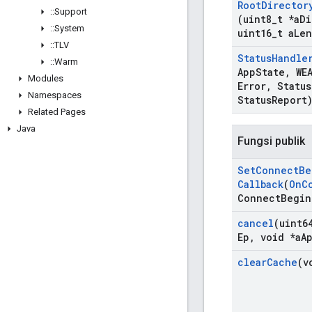
Root
Director
::
Support
(uint8
_
t *a
Di
::
System
uint16
_
t a
Len
::
TLV
Status
Handle
::
Warm
App
State
,
WEA
Modules
Error
,
Status
Namespaces
Status
Report
Related Pages
Java
Fungsi publik
Set
Connect
Be
Callback
(
On
C
Connect
Begin
cancel
(uint6
Ep
,
void *a
A
clear
Cache
(v