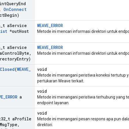
int
Query
End
,
On
Connect
ct
Begin)
4
_
t a
Service
WEAVE_ERROR
List
*out
Host
Metode ini mencari informasi direktori untuk endpo
4
_
t a
Service
WEAVE_ERROR
a
Control
Byte
,
Metode ini mencari informasi direktori untuk endpo
rectory
Entry)
Closed
(
WEAVE
_
void
Metode ini menangani peristiwa koneksi tertutup y
pertukaran Weave terkait.
void
VE
_
ERROR
a
Metode ini menangani peristiwa terhubung yang tel
endpoint layanan.
void
t32
_
t a
Profile
Metode ini menangani pesan respons apa pun da
Msg
Type
,
direktori.