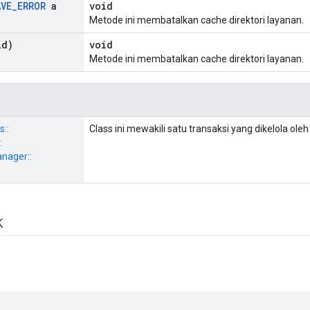
AVE
_
ERROR
a
void
Metode ini membatalkan cache direktori layanan.
id)
void
Metode ini membatalkan cache direktori layanan.
s::
Class ini mewakili satu transaksi yang dikelola ole
:
nager::
k