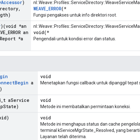
y
Accessor
)
nl::Weave::Profiles::ServiceDirectory::WeaveServiceM
rectory
,
WEAVE_ERROR
(*
gth)
Fungsi pengakses untuk info direktori root.
r
)(void *an
nl::Weave::Profiles::ServiceDirectory::WeaveServiceM
VE
_
ERROR an
void(*
Report *a
Pengendali untuk kondisi error dan status.
)
gin
void
onnect
Begin
a
Menetapkan fungsi callback untuk dipanggil tepat 
)
4
_
t a
Service
void
pp
State)
Metode ini membatalkan permintaan koneksi.
oid)
void
Metode ini menghapus status dan cache pengelola 
terminal kServiceMgrState_Resolved, yang berarti 
Layanan telah diterima.