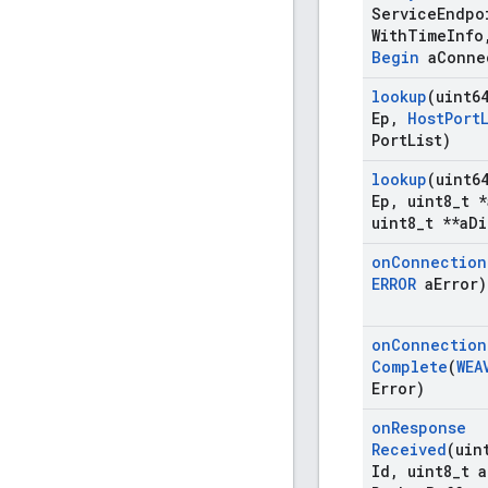
Service
Endpo
With
Time
Info
Begin
a
Conne
lookup
(uint6
Ep
,
Host
Port
Port
List)
lookup
(uint6
Ep
,
uint8
_
t *
uint8
_
t **a
Di
on
Connection
ERROR
a
Error)
on
Connection
Complete
(
WEA
Error)
on
Response
Received
(uin
Id
,
uint8
_
t a