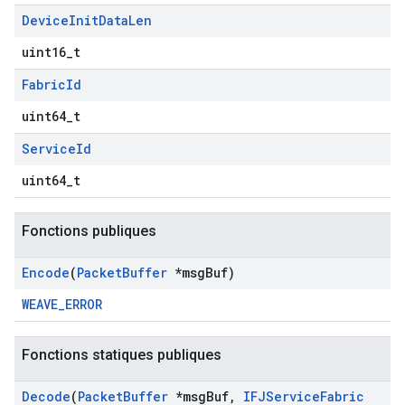
Device
Init
Data
Len
uint16_t
Fabric
Id
uint64_t
Service
Id
uint64_t
Fonctions publiques
Encode
(
Packet
Buffer
*msg
Buf)
WEAVE_ERROR
Fonctions statiques publiques
Decode
(
Packet
Buffer
*msg
Buf
,
IFJService
Fabric