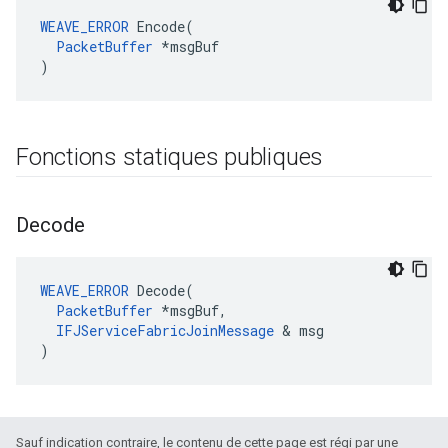
WEAVE_ERROR
 Encode(

PacketBuffer
 *msgBuf

)
Fonctions statiques publiques
Decode
WEAVE_ERROR
 Decode(

PacketBuffer
 *msgBuf,

IFJServiceFabricJoinMessage
 & msg

)
Sauf indication contraire, le contenu de cette page est régi par une