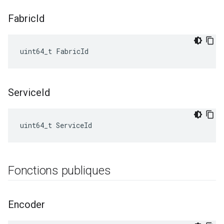
Fabric
Id
uint64_t FabricId
Service
Id
uint64_t ServiceId
Fonctions publiques
Encoder