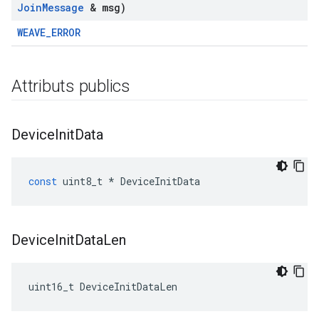
Join
Message
& msg)
WEAVE_ERROR
Attributs publics
Device
Init
Data
const
uint8_t
*
DeviceInitData
Device
Init
Data
Len
uint16_t DeviceInitDataLen