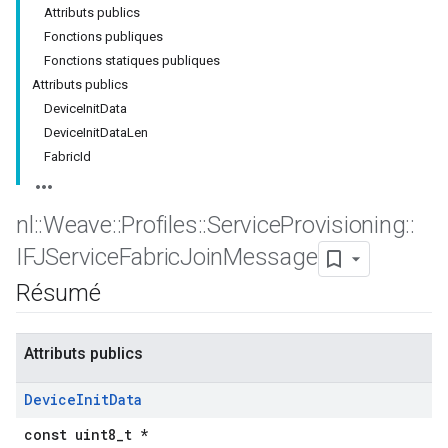
Attributs publics
Fonctions publiques
Fonctions statiques publiques
Attributs publics
DeviceInitData
DeviceInitDataLen
FabricId
nl
::
Weave
::
Profiles
::
Service
Provisioning
::
IFJService
Fabric
Join
Message
Résumé
Attributs publics
Device
Init
Data
const uint8_t *