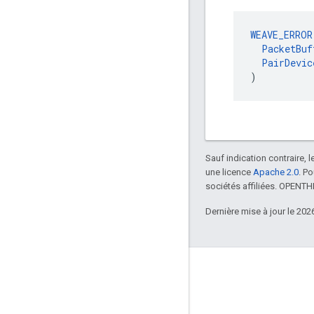
WEAVE_ERROR
PacketBuf
PairDevic
)
Sauf indication contraire, 
une licence
Apache 2.0
. P
sociétés affiliées. OPENT
Dernière mise à jour le 202
GitHub
OpenWeave