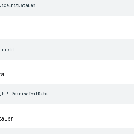
viceInitDataLen
bricId
ta
_t
*
PairingInitData
ta
Len