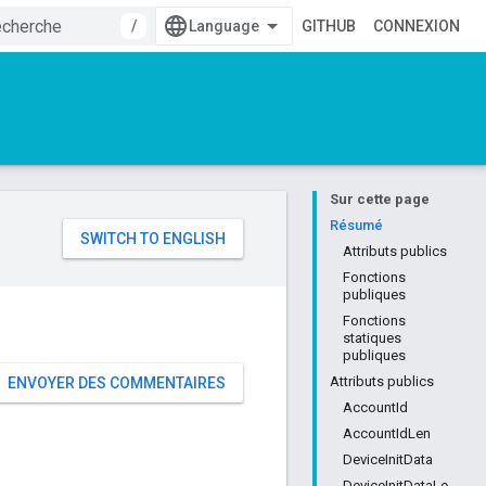
/
GITHUB
CONNEXION
Sur cette page
e
Résumé
Attributs publics
Fonctions
publiques
Fonctions
statiques
publiques
Attributs publics
ENVOYER DES COMMENTAIRES
AccountId
AccountIdLen
DeviceInitData
DeviceInitDataLe