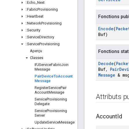
::
Echo
_
Next
::
Fabric
Provisioning
Fonctions pub
::
Heartbeat
::
Network
Provisioning
Encode
(
Packe
::
Security
Buf)
::
Service
Directory
::
Service
Provisioning
Aperçu
Fonctions stat
Classes
Decode
(
Packe
IFJService
Fabric
Join
Buf
,
Pair
Dev
Message
Message
& ms
Pair
Device
To
Account
Message
Register
Service
Pair
Account
Message
Attributs p
Service
Provisioning
Delegate
Service
Provisioning
Account
Id
Server
Update
Service
Message