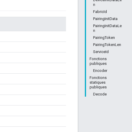
n
FabricId
PairingInitData
PairingInitDataLe
n
PairingToken
PairingTokenLen
ServiceId
Fonctions
publiques
Encoder
Fonctions
statiques
publiques
Decode