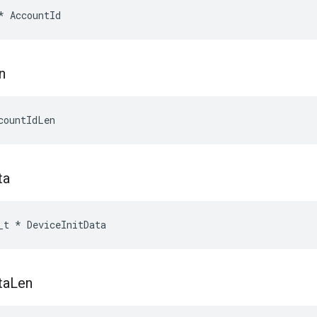
*
AccountId
n
countIdLen
ta
_t
*
DeviceInitData
ta
Len