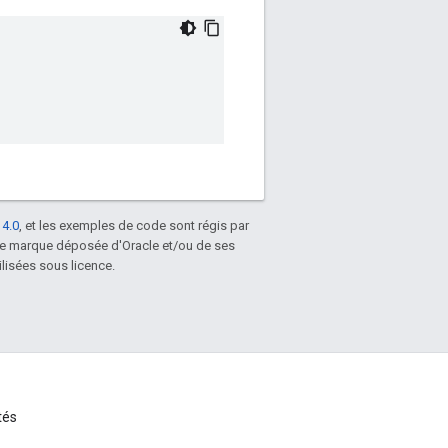
 4.0
, et les exemples de code sont régis par
une marque déposée d'Oracle et/ou de ses
lisées sous licence.
tés