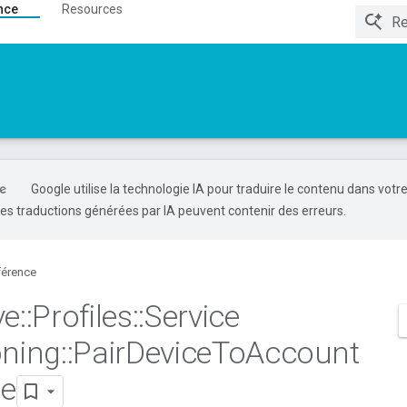
nce
Resources
Google utilise la technologie IA pour traduire le contenu dans votr
es traductions générées par IA peuvent contenir des erreurs.
férence
ve
::
Profiles
::
Service
oning
::
Pair
Device
To
Account
e