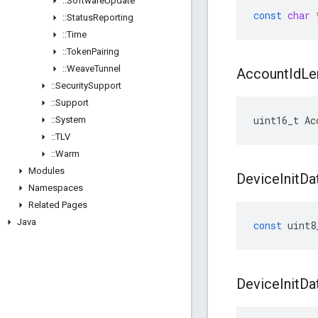
::
Software
Update
const
char
::
Status
Reporting
::
Time
::
Token
Pairing
::
Weave
Tunnel
Account
Id
Le
::
Security
Support
::
Support
uint16_t Ac
::
System
::
TLV
::
Warm
Modules
Device
Init
Da
Namespaces
Related Pages
Java
const
uint8
Device
Init
Da