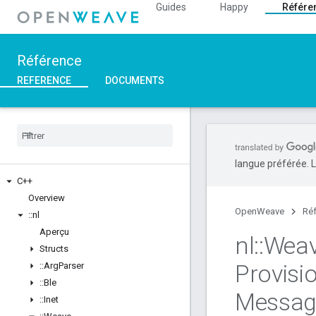
Guides
Happy
Référe
Référence
REFERENCE
DOCUMENTS
langue préférée. L
C++
Overview
OpenWeave
Ré
::
nl
Aperçu
nl
::
Wea
Structs
Provisi
::
Arg
Parser
::
Ble
Messag
::
Inet