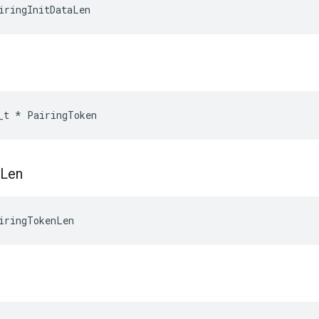
iringInitDataLen
_t
*
PairingToken
Len
iringTokenLen