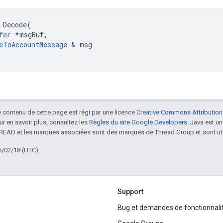
 Decode(

fer
 *msgBuf,

eToAccountMessage
 & msg

le contenu de cette page est régi par une licence
Creative Commons Attribution
our en savoir plus, consultez les
Règles du site Google Developers
. Java est 
HREAD et les marques associées sont des marques de Thread Group et sont uti
6/02/18 (UTC).
Support
Bug et demandes de fonctionnali