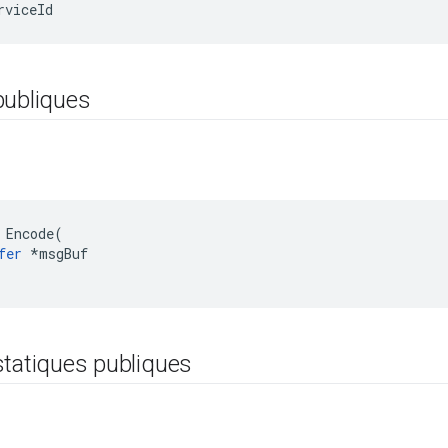
rviceId
publiques
 Encode(

fer
 *msgBuf

statiques publiques