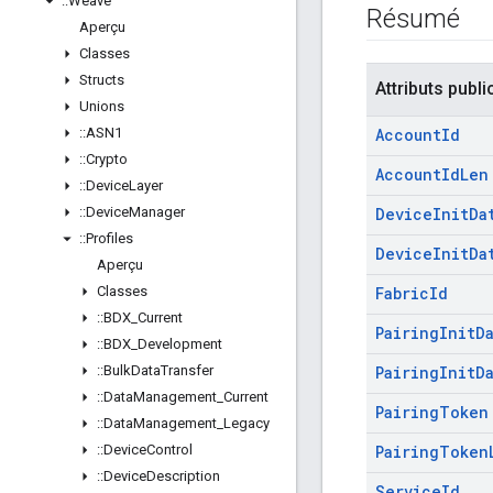
::
Weave
Résumé
Aperçu
Classes
Structs
Attributs publi
Unions
::
ASN1
Account
Id
::
Crypto
Account
Id
Len
::
Device
Layer
::
Device
Manager
Device
Init
Da
::
Profiles
Device
Init
Da
Aperçu
Classes
Fabric
Id
::
BDX
_
Current
Pairing
Init
D
::
BDX
_
Development
::
Bulk
Data
Transfer
Pairing
Init
D
::
Data
Management
_
Current
Pairing
Token
::
Data
Management
_
Legacy
::
Device
Control
Pairing
Token
::
Device
Description
Service
Id