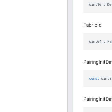
uint16_t De
Fabric
Id
uint64_t Fa
Pairing
Init
Da
const
uint8
Pairing
Init
Da