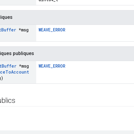
liques
t
Buffer
*msg
WEAVE_ERROR
iques publiques
t
Buffer
*msg
WEAVE_ERROR
ice
To
Account
g)
ublics