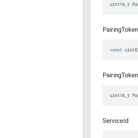
uint16_t Pa
Pairing
Token
const
uint8
Pairing
Token
uint16_t Pa
Service
Id