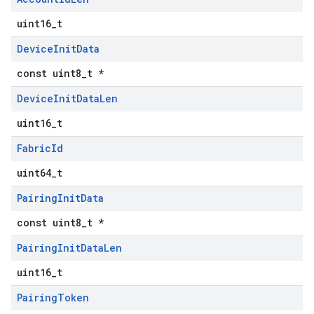
uint16_t
Device
Init
Data
const uint8_t *
Device
Init
Data
Len
uint16_t
Fabric
Id
uint64_t
Pairing
Init
Data
const uint8_t *
Pairing
Init
Data
Len
uint16_t
Pairing
Token