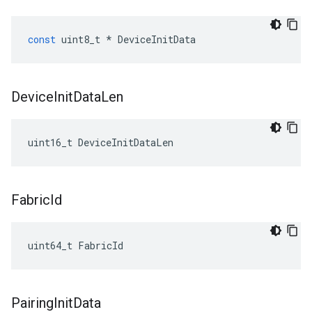
const
uint8_t
*
DeviceInitData
Device
Init
Data
Len
uint16_t DeviceInitDataLen
Fabric
Id
uint64_t FabricId
Pairing
Init
Data