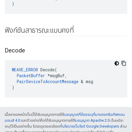
)
ฟังก์ชันสาธารณะแบบคงที่
Decode
WEAVE_ERROR
 Decode(

PacketBuffer
 *msgBuf,

PairDeviceToAccountMessage
 & msg

)
เนื้อหาของหน้าเว็บนี้ได้รับอนุญาตภายใต้
ใบอนุญาตที่ต้องระบุที่มาของครีเอทีฟคอม
มอนส์ 4.0
และตัวอย่างโค้ดได้รับอนุญาตภายใต้
ใบอนุญาต Apache 2.0
เว้นแต่จะ
ระบุไว้เป็นอย่างอื่น โปรดดูรายละเอียดที่
นโยบายเว็บไซต์ Google Developers
ส่วน