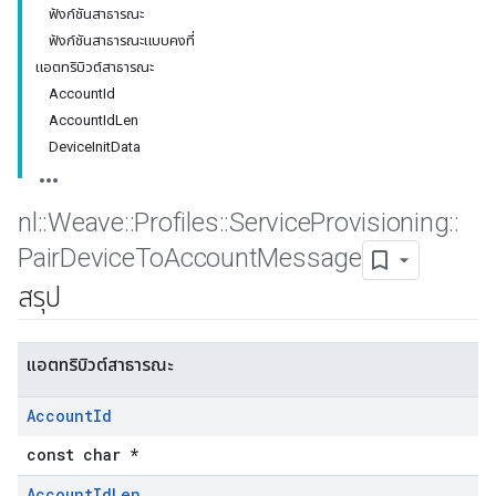
ฟังก์ชันสาธารณะ
ฟังก์ชันสาธารณะแบบคงที่
แอตทริบิวต์สาธารณะ
AccountId
AccountIdLen
DeviceInitData
nl
::
Weave
::
Profiles
::
Service
Provisioning
::
Pair
Device
To
Account
Message
สรุป
แอตทริบิวต์สาธารณะ
Account
Id
const char *
Account
Id
Len