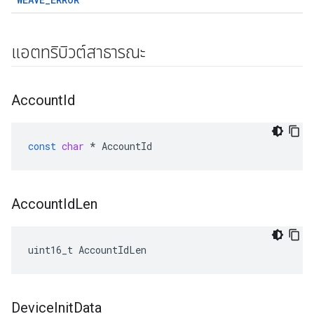
แอตทริบิวต์สาธารณะ
Account
Id
const
char
*
AccountId
Account
Id
Len
uint16_t AccountIdLen
Device
Init
Data