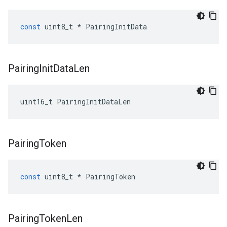
const
uint8_t
*
PairingInitData
Pairing
Init
Data
Len
uint16_t PairingInitDataLen
Pairing
Token
const
uint8_t
*
PairingToken
Pairing
Token
Len