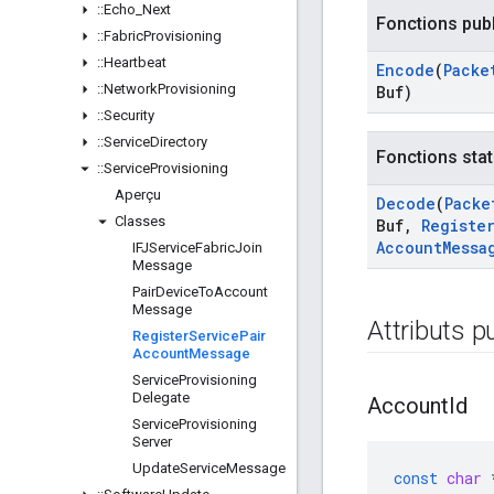
::
Echo
_
Next
Fonctions pub
::
Fabric
Provisioning
::
Heartbeat
Encode
(
Packe
::
Network
Provisioning
Buf)
::
Security
::
Service
Directory
Fonctions stat
::
Service
Provisioning
Aperçu
Decode
(
Packe
Classes
Buf
,
Registe
Account
Messa
IFJService
Fabric
Join
Message
Pair
Device
To
Account
Message
Attributs p
Register
Service
Pair
Account
Message
Service
Provisioning
Delegate
Account
Id
Service
Provisioning
Server
Update
Service
Message
const
char