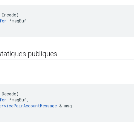
 Encode(

fer
 *msgBuf

statiques publiques
 Decode(

fer
 *msgBuf,

ervicePairAccountMessage
 & msg
