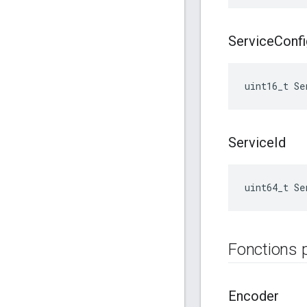
Service
Confi
uint16_t Se
Service
Id
uint64_t Se
Fonctions 
Encoder