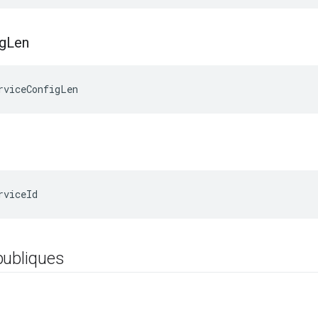
g
Len
rviceConfigLen
rviceId
publiques