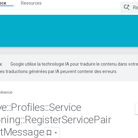
nce
Resources
Google utilise la technologie IA pour traduire le contenu dans votr
es traductions générées par IA peuvent contenir des erreurs.
férence
ve
::
Profiles
::
Service
oning
::
Register
Service
Pair
t
Message