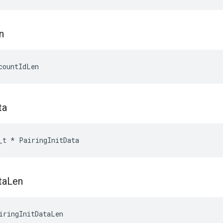
n
countIdLen
ta
_t
*
PairingInitData
ta
Len
iringInitDataLen