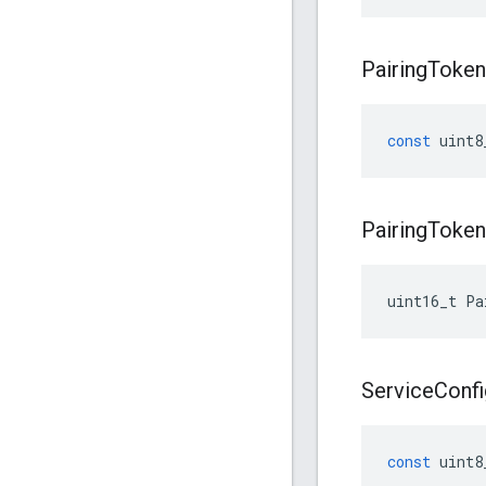
Pairing
Token
const
uint8
Pairing
Token
uint16_t Pa
Service
Confi
const
uint8