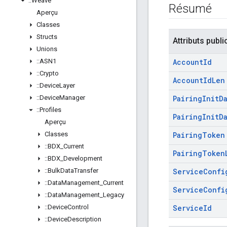
::
Weave
Résumé
Aperçu
Classes
Structs
Attributs publi
Unions
::
ASN1
Account
Id
::
Crypto
Account
Id
Len
::
Device
Layer
::
Device
Manager
Pairing
Init
D
::
Profiles
Pairing
Init
D
Aperçu
Classes
Pairing
Token
::
BDX
_
Current
Pairing
Token
::
BDX
_
Development
::
Bulk
Data
Transfer
Service
Confi
::
Data
Management
_
Current
Service
Confi
::
Data
Management
_
Legacy
::
Device
Control
Service
Id
::
Device
Description