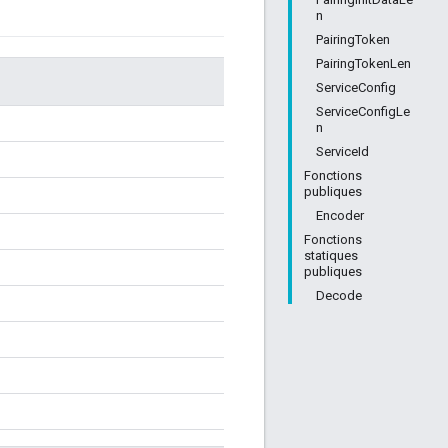
n
PairingToken
PairingTokenLen
ServiceConfig
ServiceConfigLe
n
ServiceId
Fonctions
publiques
Encoder
Fonctions
statiques
publiques
Decode