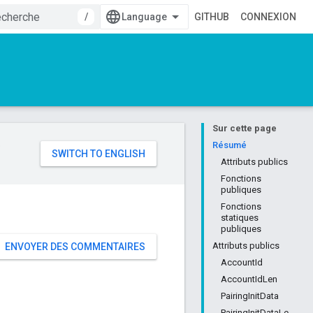
/
GITHUB
CONNEXION
Sur cette page
e
Résumé
Attributs publics
Fonctions
publiques
Fonctions
statiques
publiques
Attributs publics
ENVOYER DES COMMENTAIRES
AccountId
AccountIdLen
PairingInitData
PairingInitDataLe