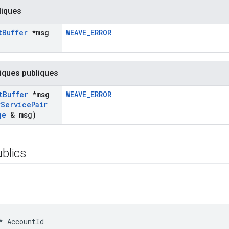
liques
t
Buffer
*msg
WEAVE_ERROR
iques publiques
t
Buffer
*msg
WEAVE_ERROR
r
Service
Pair
ge
& msg)
ublics
*
AccountId