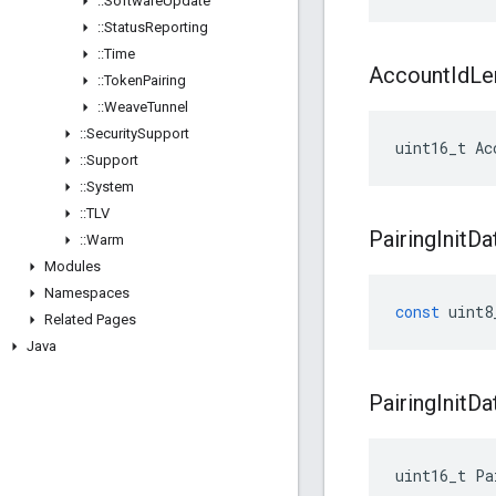
::
Software
Update
::
Status
Reporting
::
Time
Account
Id
Le
::
Token
Pairing
::
Weave
Tunnel
::
Security
Support
uint16_t Ac
::
Support
::
System
::
TLV
Pairing
Init
Da
::
Warm
Modules
Namespaces
const
uint8
Related Pages
Java
Pairing
Init
Da
uint16_t Pa