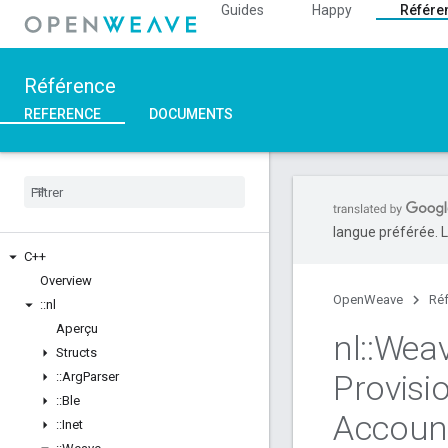
Guides
Happy
Référe
Référence
REFERENCE
DOCUMENTS
langue préférée. L
C++
Overview
OpenWeave
Ré
::
nl
Aperçu
nl
::
Wea
Structs
Provisi
::
Arg
Parser
::
Ble
Accoun
::
Inet