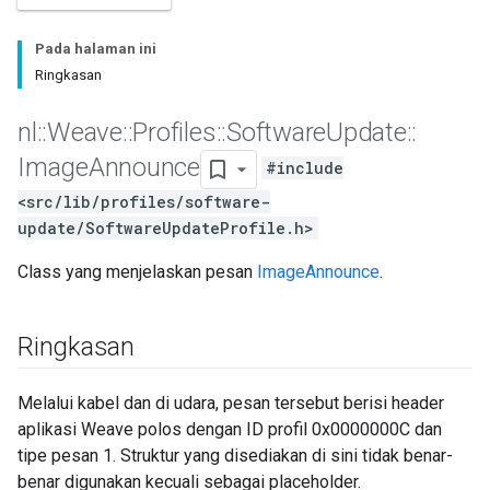
Pada halaman ini
Ringkasan
nl
::
Weave
::
Profiles
::
Software
Update
::
Image
Announce
#include
<src/lib/profiles/software-
update/SoftwareUpdateProfile.h>
Class yang menjelaskan pesan
ImageAnnounce
.
Ringkasan
Melalui kabel dan di udara, pesan tersebut berisi header
aplikasi Weave polos dengan ID profil 0x0000000C dan
tipe pesan 1. Struktur yang disediakan di sini tidak benar-
benar digunakan kecuali sebagai placeholder.