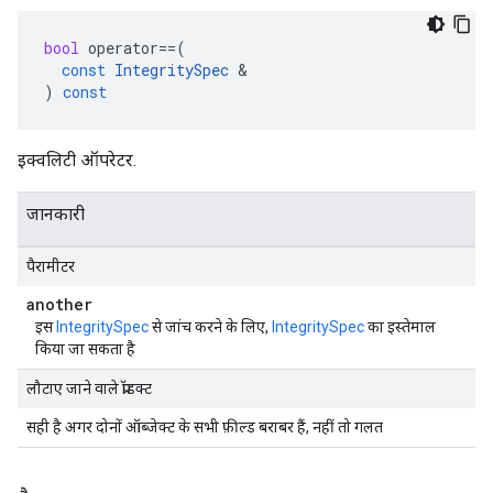
bool
operator
==
(
const
IntegritySpec
&
)
const
इक्वलिटी ऑपरेटर.
जानकारी
पैरामीटर
another
इस
IntegritySpec
से जांच करने के लिए,
IntegritySpec
का इस्तेमाल
किया जा सकता है
लौटाए जाने वाले प्रॉडक्ट
सही है अगर दोनों ऑब्जेक्ट के सभी फ़ील्ड बराबर हैं, नहीं तो गलत