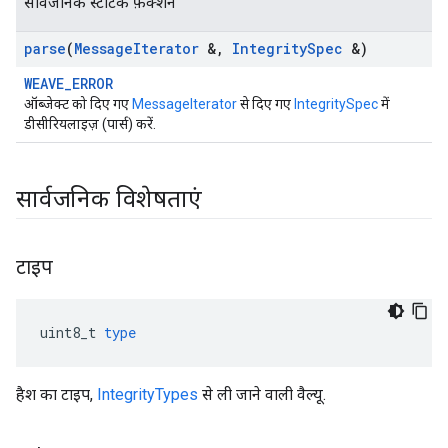
सार्वजनिक स्टैटिक फ़ंक्शन
parse
(
Message
Iterator
&
,
Integrity
Spec
&)
WEAVE_ERROR
ऑब्जेक्ट को दिए गए
MessageIterator
से दिए गए
IntegritySpec
में
डीसीरियलाइज़ (पार्स) करें.
सार्वजनिक विशेषताएं
टाइप
uint8_t
type
हैश का टाइप,
IntegrityTypes
से ली जाने वाली वैल्यू.