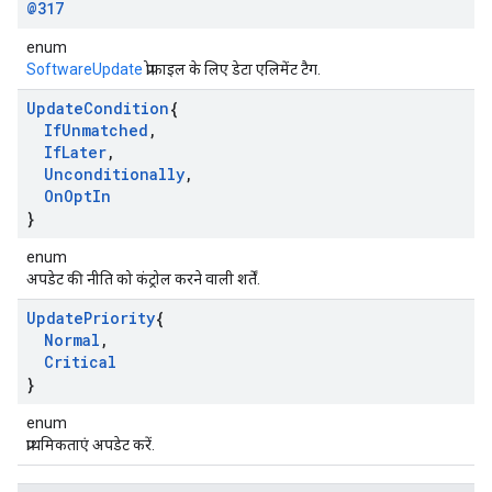
@317
enum
SoftwareUpdate
प्रोफ़ाइल के लिए डेटा एलिमेंट टैग.
Update
Condition
{
If
Unmatched
,
If
Later
,
Unconditionally
,
On
Opt
In
}
enum
अपडेट की नीति को कंट्रोल करने वाली शर्तें.
Update
Priority
{
Normal
,
Critical
}
enum
प्राथमिकताएं अपडेट करें.