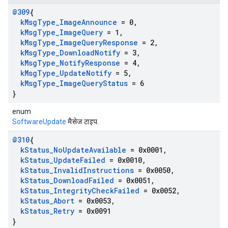
@309
{
k
Msg
Type
_
Image
Announce
= 0
,
k
Msg
Type
_
Image
Query
= 1
,
k
Msg
Type
_
Image
Query
Response
= 2
,
k
Msg
Type
_
Download
Notify
= 3
,
k
Msg
Type
_
Notify
Response
= 4
,
k
Msg
Type
_
Update
Notify
= 5
,
k
Msg
Type
_
Image
Query
Status
= 6
}
enum
SoftwareUpdate
मैसेज टाइप.
@310
{
k
Status
_
No
Update
Available
= 0x0001
,
k
Status
_
Update
Failed
= 0x0010
,
k
Status
_
Invalid
Instructions
= 0x0050
,
k
Status
_
Download
Failed
= 0x0051
,
k
Status
_
Integrity
Check
Failed
= 0x0052
,
k
Status
_
Abort
= 0x0053
,
k
Status
_
Retry
= 0x0091
}