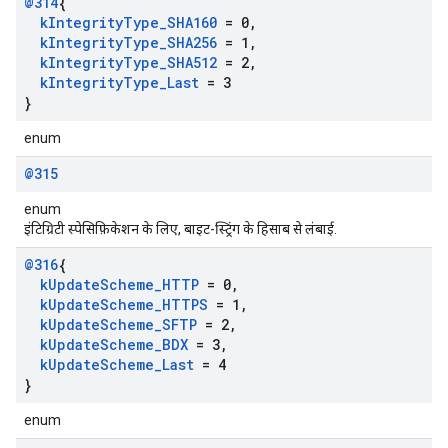
@314
{
k
Integrity
Type
_
SHA160
= 0
,
k
Integrity
Type
_
SHA256
= 1
,
k
Integrity
Type
_
SHA512
= 2
,
k
Integrity
Type
_
Last
= 3
}
enum
@315
enum
इंटिग्रिटी स्पेसिफ़िकेशन के लिए, बाइट-स्ट्रिंग के हिसाब से लंबाई.
@316
{
k
Update
Scheme
_
HTTP
= 0
,
k
Update
Scheme
_
HTTPS
= 1
,
k
Update
Scheme
_
SFTP
= 2
,
k
Update
Scheme
_
BDX
= 3
,
k
Update
Scheme
_
Last
= 4
}
enum