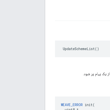
 UpdateSchemeList()
WEAVE_ERROR
 init(

  uint8_t,
