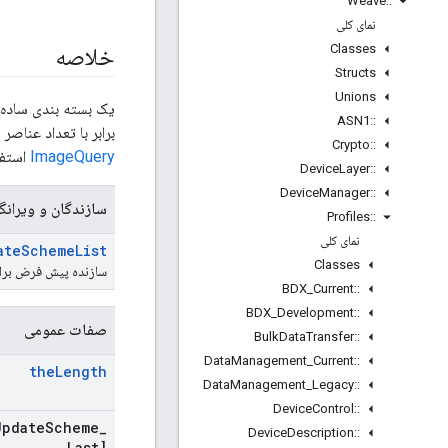
Weave
::
نمای کلی
Classes
خلاصه
Structs
Unions
یک بسته بندی ساده، ب
ASN1
::
برابر با تعداد عناصر
Crypto
::
ImageQuery
استفا
Device
Layer
::
Device
Manager
::
سازندگان و ویرانگ
Profiles
::
نمای کلی
ate
Scheme
List
Classes
سازنده پیش فرض بر
BDX
_
Current
::
BDX
_
Development
::
صفات عمومی
Bulk
Data
Transfer
::
Data
Management
_
Current
::
the
Length
Data
Management
_
Legacy
::
Device
Control
::
Update
Scheme
_
Device
Description
::
Last]