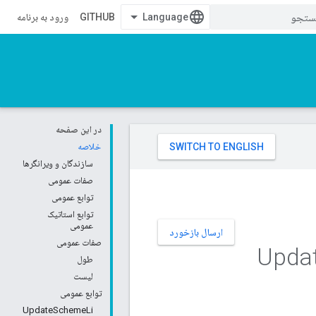
GITHUB
ورود به برنامه
در این صفحه
خلاصه
سازندگان و ویرانگرها
صفات عمومی
توابع عمومی
توابع استاتیک
عمومی
ارسال بازخورد
صفات عمومی
Upda
طول
لیست
توابع عمومی
UpdateSchemeLi