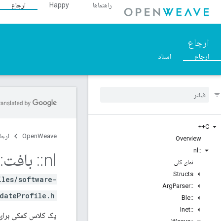
راهنماها
Happy
ارجاع
ارجاع
ارجاع
اسناد
C++
OpenWeave
ارجا
Overview
nl
::
nl
::
بافت
::
نمای کلی
Structs
iles/software-
Arg
Parser
::
dateProfile.h>
Ble
::
Inet
::
یک کلاس کمکی برای 