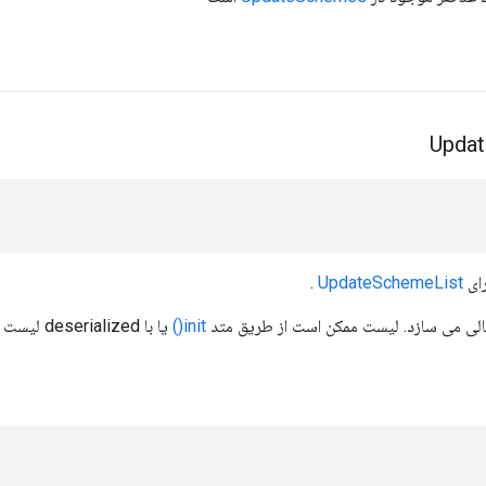
Updat
ای
UpdateSchemeList
.
ی می سازد. لیست ممکن است از طریق متد
init()
یا با deserialized لیست از یک پیام پر شود.