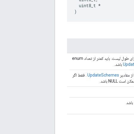
  uint8_t *

)
یک مقدار 8 بیتی برای طول لیست. باید کمتر از تعداد enum
Upda
باشد.
 از مقادیر
UpdateSchemes
. فقط اگر
باشد