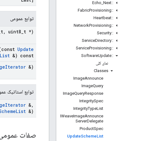
Echo
_
Next
::
Fabric
Provisioning
::
Heartbeat
::
توابع عمومی
Network
Provisioning
::
_
t
,
uint8
_
t *)
Security
::
Service
Directory
::
Service
Provisioning
::
const
Update
List
&) const
Software
Update
::
نمای کلی
ge
Iterator
&)
Classes
Image
Announce
Image
Query
توابع استاتیک عم
Image
Query
Response
Integrity
Spec
ge
Iterator
&
,
Integrity
Type
List
Scheme
List
&)
IWeave
Image
Announce
Server
Delegate
Product
Spec
صفات عمومی
Update
Scheme
List