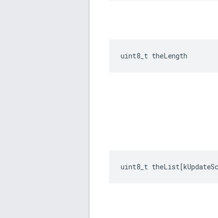
uint8_t theLength
uint8_t
theList
[
kUpdateS