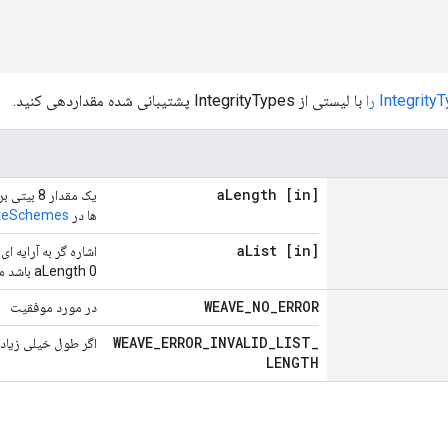
Integrit را
با لیستی از IntegrityTypes پشتیبانی شده مقداردهی کنید.
Length
[in] a
ها در
teSchemes
List
[in] a
اشاره گر به آرایه ای
aLength 0 باشد ممکن است NULL باشد.
WEAVE
_
NO
_
ERROR
در مورد موفقیت
WEAVE
_
ERROR
_
INVALID
_
LIST
_
اگر طول خیلی زیاد 
LENGTH