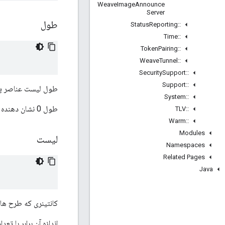
Weave
Image
Announce
Server
طول
Status
Reporting
::
Time
::
Token
Pairing
::
Weave
Tunnel
::
Security
Support
::
Support
::
طول لیست عناصر پش
System
::
طول 0 نشان دهنده یک لیست خالی است
TLV
::
Warm
::
Modules
لیست
Namespaces
Related Pages
Java
کانتینری که طرح های
اندازه آن برابر با ت