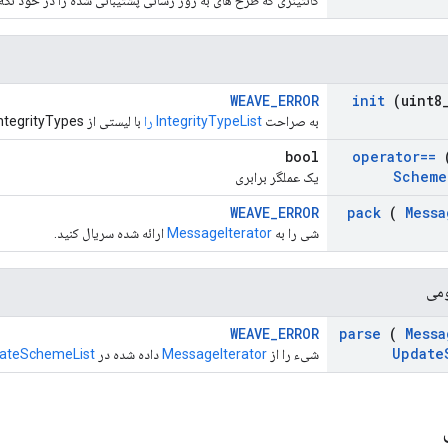
کانتینری که طرح های به روز رسانی پشتیبانی شده را در خود نگه
WEAVE_ERROR
init
(uint8
به صراحت
IntegrityTypeList را
با لیستی از IntegrityTypes پشتیبانی شده مقداردهی کنید.
bool
operator==
(
Scheme
یک عملگر برابری
WEAVE_ERROR
pack
(
Messa
شی را به
MessageIterator
ارائه شده سریال کنید.
ومی
WEAVE_ERROR
parse
(
Messa
Update
شیء را از
MessageIterator
داده شده در
ateSchemeList