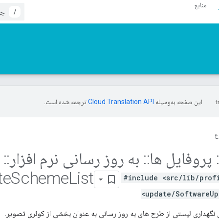
منابع
/
این صفحه به‌وسیله
ترجمه شده است.
ع
پروفایل ها
::
به روز رسانی نرم افزار
::
te
Scheme
List
#include <src/lib/prof
update/SoftwareUp
نگهداری لیستی از طرح های به روز رسانی به عنوان بخشی از کوئری تصویر.