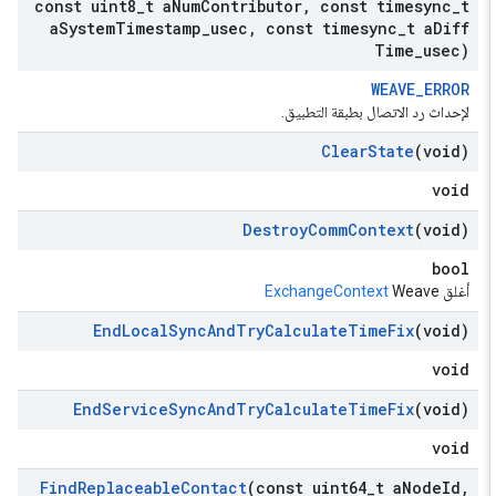
const uint8
_
t a
Num
Contributor
,
const timesync
_
t
a
System
Timestamp
_
usec
,
const timesync
_
t a
Diff
Time
_
usec)
WEAVE_ERROR
لإحداث رد الاتصال بطبقة التطبيق.
Clear
State
(void)
void
Destroy
Comm
Context
(void)
bool
أغلق
Weave
ExchangeContext
End
Local
Sync
And
Try
Calculate
Time
Fix
(void)
void
End
Service
Sync
And
Try
Calculate
Time
Fix
(void)
void
Find
Replaceable
Contact
(const uint64
_
t a
Node
Id
,