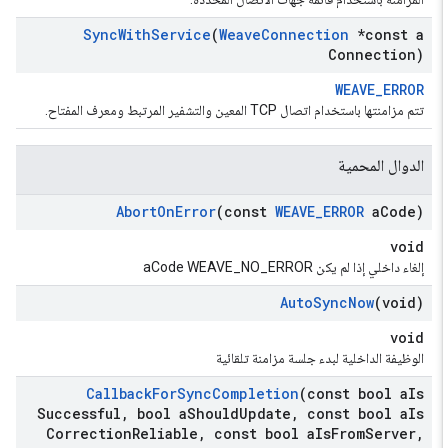
Sync
With
Service
(
Weave
Connection
*const a
Connection)
WEAVE_ERROR
تتم مزامنتها باستخدام اتصال TCP المعين والتشفير المرتبط ومعرف المفتاح.
الدوال المحمية
Abort
On
Error
(const
WEAVE
_
ERROR
a
Code)
void
إلغاء داخلي إذا لم يكن aCode WEAVE_NO_ERROR
Auto
Sync
Now
(void)
void
الوظيفة الداخلية لبدء جلسة مزامنة تلقائية
Callback
For
Sync
Completion
(const bool a
Is
Successful
,
bool a
Should
Update
,
const bool a
Is
Correction
Reliable
,
const bool a
Is
From
Server
,