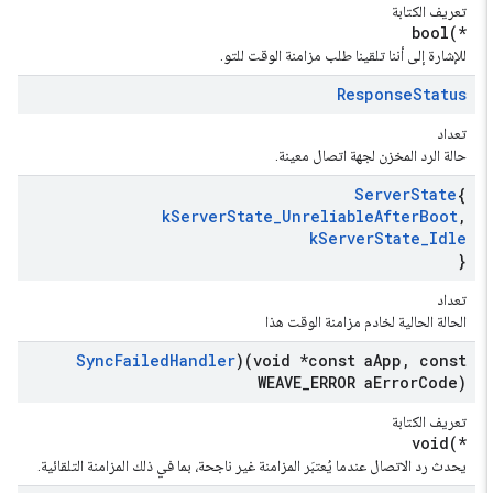
تعريف الكتابة
bool(*
للإشارة إلى أننا تلقينا طلب مزامنة الوقت للتو.
Response
Status
تعداد
حالة الرد المخزن لجهة اتصال معينة.
Server
State
{
k
Server
State
_
Unreliable
After
Boot
,
k
Server
State
_
Idle
}
تعداد
الحالة الحالية لخادم مزامنة الوقت هذا
Sync
Failed
Handler
)(void *const a
App
,
const
WEAVE
_
ERROR a
Error
Code)
تعريف الكتابة
void(*
يحدث رد الاتصال عندما يُعتبَر المزامنة غير ناجحة، بما في ذلك المزامنة التلقائية.