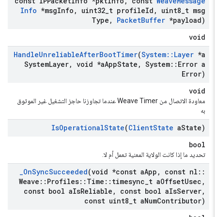
const IPPacket
Info *pkt
Info
,
const
Weave
Message
Info
*msg
Info
,
uint32
_
t profile
Id
,
uint8
_
t msg
Type
,
Packet
Buffer
*payload)
void
Handle
Unreliable
After
Boot
Timer
(
System
::
Layer
*a
System
Layer
,
void *a
App
State
,
System
::
Error a
Error)
void
معاودة الاتصال من Weave Timer عندما تجاوزنا حاجز التشغيل غير الموثوق
به
Is
Operational
State
(
Client
State
a
State)
bool
تحديد ما إذا كانت الولاية المعنية تعمل أم لا.
_
On
Sync
Succeeded
(void *const a
App
,
const nl
::
Weave
::
Profiles
::
Time
::
timesync
_
t a
Offset
Usec
,
const bool a
Is
Reliable
,
const bool a
Is
Server
,
const uint8
_
t a
Num
Contributor)