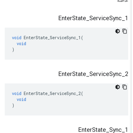
خاطئة
Enter
State
_
Service
Sync
_
1
void
EnterState_ServiceSync_1
(
void
)
Enter
State
_
Service
Sync
_
2
void
EnterState_ServiceSync_2
(
void
)
Enter
State
_
Sync
_
1