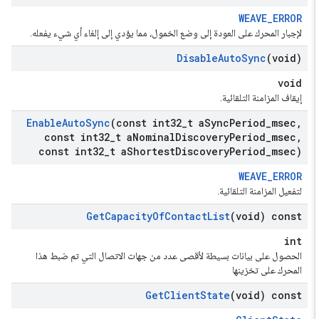
WEAVE_ERROR
لإجبار المحرك على العودة إلى وضع الخمول، مما يؤدي إلى إلغاء أي شيء يفعله.
Disable
Auto
Sync
(void)
void
إيقاف المزامنة التلقائية.
Enable
Auto
Sync
(const int32
_
t a
Sync
Period
_
msec
,
const int32
_
t a
Nominal
Discovery
Period
_
msec
,
const int32
_
t a
Shortest
Discovery
Period
_
msec)
WEAVE_ERROR
لتفعيل المزامنة التلقائية.
Get
Capacity
Of
Contact
List
(void) const
int
الحصول على بيانات بسيطة لأقصى عدد من جهات الاتصال التي تم ضبط هذا
المحرك على تخزينها
Get
Client
State
(void) const