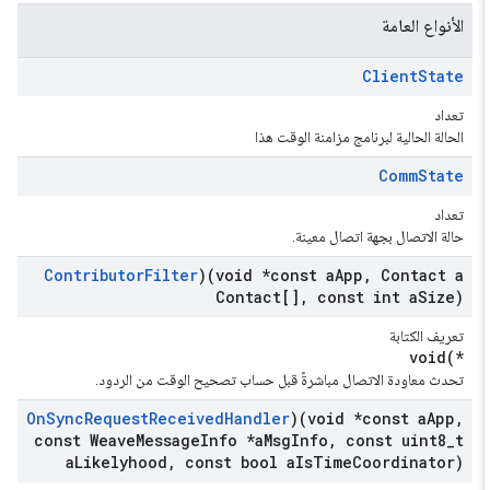
الأنواع العامة
Client
State
تعداد
الحالة الحالية لبرنامج مزامنة الوقت هذا
Comm
State
تعداد
حالة الاتصال بجهة اتصال معينة.
Contributor
Filter
)(void *const a
App
,
Contact a
Contact[]
,
const int a
Size)
تعريف الكتابة
void(*
تحدث معاودة الاتصال مباشرةً قبل حساب تصحيح الوقت من الردود.
On
Sync
Request
Received
Handler
)(void *const a
App
,
const Weave
Message
Info *a
Msg
Info
,
const uint8
_
t
a
Likelyhood
,
const bool a
Is
Time
Coordinator)