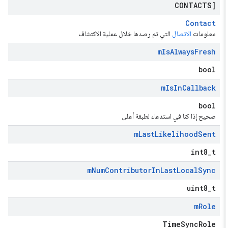
CONTACTS]
Contact
معلومات
الاتصال
التي تم رصدها خلال عملية الاكتشاف
m
Is
Always
Fresh
bool
m
Is
In
Callback
bool
صحيح إذا كنا في استدعاء لطبقة أعلى
m
Last
Likelihood
Sent
int8_t
m
Num
Contributor
In
Last
Local
Sync
uint8_t
m
Role
TimeSyncRole