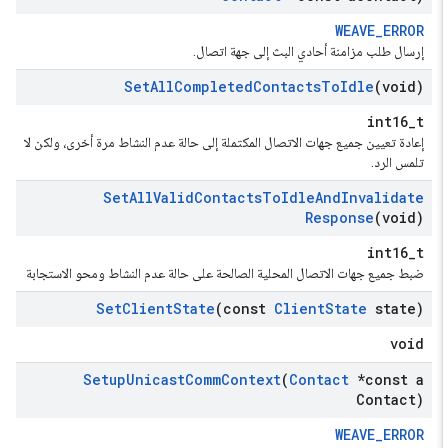
WEAVE_ERROR
إرسال طلب مزامنة أحادي البث إلى جهة اتصال.
Set
All
Completed
Contacts
To
Idle
(void)
int16_t
إعادة تعيين جميع جهات الاتصال المكتملة إلى حالة عدم النشاط مرة أخرى، ولكن لا
تلمس الرد.
Set
All
Valid
Contacts
To
Idle
And
Invalidate
Response
(void)
int16_t
ضبط جميع جهات الاتصال المحلية الصالحة على حالة عدم النشاط ومحو الاستجابة
Set
Client
State
(const
Client
State
state)
void
Setup
Unicast
Comm
Context
(
Contact
*const a
Contact)
WEAVE_ERROR