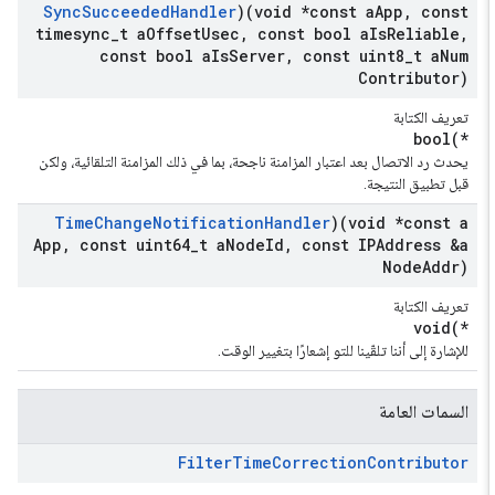
Sync
Succeeded
Handler
)(void *const a
App
,
const
timesync
_
t a
Offset
Usec
,
const bool a
Is
Reliable
,
const bool a
Is
Server
,
const uint8
_
t a
Num
Contributor)
تعريف الكتابة
bool(*
يحدث رد الاتصال بعد اعتبار المزامنة ناجحة، بما في ذلك المزامنة التلقائية، ولكن
قبل تطبيق النتيجة.
Time
Change
Notification
Handler
)(void *const a
App
,
const uint64
_
t a
Node
Id
,
const IPAddress &a
Node
Addr)
تعريف الكتابة
void(*
للإشارة إلى أننا تلقّينا للتو إشعارًا بتغيير الوقت.
السمات العامة
Filter
Time
Correction
Contributor