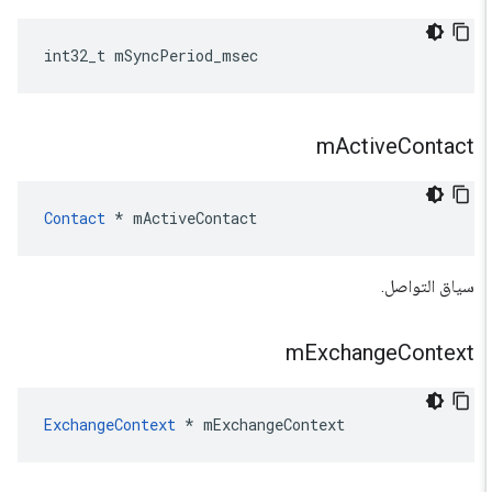
int32_t
mSyncPeriod_msec
m
Active
Contact
Contact
*
mActiveContact
سياق التواصل.
m
Exchange
Context
ExchangeContext
*
mExchangeContext