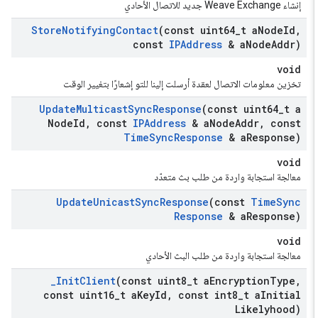
إنشاء Weave Exchange جديد للاتصال الأحادي
Store
Notifying
Contact
(const uint64
_
t a
Node
Id
,
const
IPAddress
& a
Node
Addr)
void
تخزين معلومات الاتصال لعقدة أرسلت إلينا للتو إشعارًا بتغيير الوقت
Update
Multicast
Sync
Response
(const uint64
_
t a
Node
Id
,
const
IPAddress
& a
Node
Addr
,
const
Time
Sync
Response
& a
Response)
void
معالجة استجابة واردة من طلب بث متعدّد
Update
Unicast
Sync
Response
(const
Time
Sync
Response
& a
Response)
void
معالجة استجابة واردة من طلب البث الأحادي
_
Init
Client
(const uint8
_
t a
Encryption
Type
,
const uint16
_
t a
Key
Id
,
const int8
_
t a
Initial
Likelyhood)