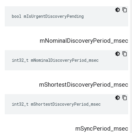
bool
mIsUrgentDiscoveryPending
m
Nominal
Discovery
Period
_
msec
int32_t
mNominalDiscoveryPeriod_msec
m
Shortest
Discovery
Period
_
msec
int32_t
mShortestDiscoveryPeriod_msec
m
Sync
Period
_
msec