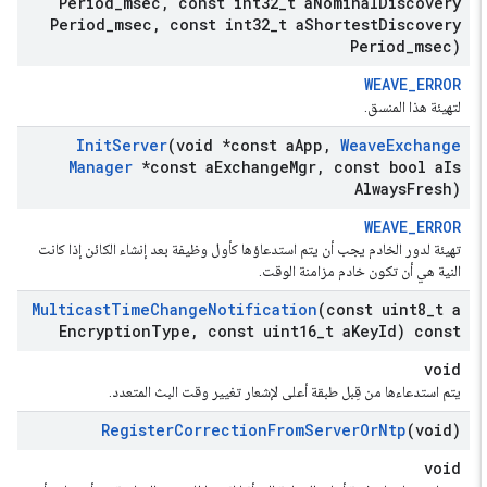
Period
_
msec
,
const int32
_
t a
Nominal
Discovery
Period
_
msec
,
const int32
_
t a
Shortest
Discovery
Period
_
msec)
WEAVE_ERROR
لتهيئة هذا المنسق.
Init
Server
(void *const a
App
,
Weave
Exchange
Manager
*const a
Exchange
Mgr
,
const bool a
Is
Always
Fresh)
WEAVE_ERROR
تهيئة لدور الخادم يجب أن يتم استدعاؤها كأول وظيفة بعد إنشاء الكائن إذا كانت
النية هي أن تكون خادم مزامنة الوقت.
Multicast
Time
Change
Notification
(const uint8
_
t a
Encryption
Type
,
const uint16
_
t a
Key
Id) const
void
يتم استدعاءها من قِبل طبقة أعلى لإشعار تغيير وقت البث المتعدد.
Register
Correction
From
Server
Or
Ntp
(void)
void