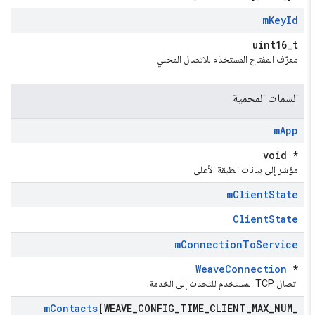
m
Key
Id
uint16_t
معرّف المفتاح المستخدَم للاتصال المحلي
السمات المحمية
m
App
void *
مؤشر إلى بيانات الطبقة الأعلى
m
Client
State
ClientState
m
Connection
To
Service
WeaveConnection
*
اتصال TCP المستخدم للتحدث إلى الخدمة.
m
Contacts
[WEAVE
_
CONFIG
_
TIME
_
CLIENT
_
MAX
_
NUM
_