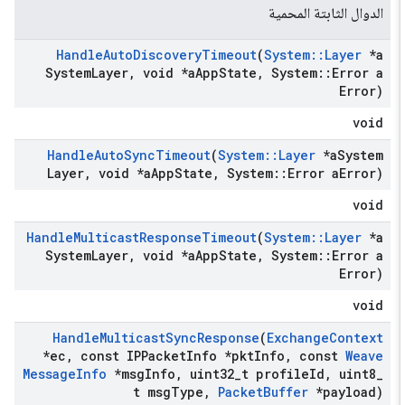
الدوال الثابتة المحمية
Handle
Auto
Discovery
Timeout
(
System
::
Layer
*a
System
Layer
,
void *a
App
State
,
System
::
Error a
Error)
void
Handle
Auto
Sync
Timeout
(
System
::
Layer
*a
System
Layer
,
void *a
App
State
,
System
::
Error a
Error)
void
Handle
Multicast
Response
Timeout
(
System
::
Layer
*a
System
Layer
,
void *a
App
State
,
System
::
Error a
Error)
void
Handle
Multicast
Sync
Response
(
Exchange
Context
*ec
,
const IPPacket
Info *pkt
Info
,
const
Weave
Message
Info
*msg
Info
,
uint32
_
t profile
Id
,
uint8
_
t msg
Type
,
Packet
Buffer
*payload)