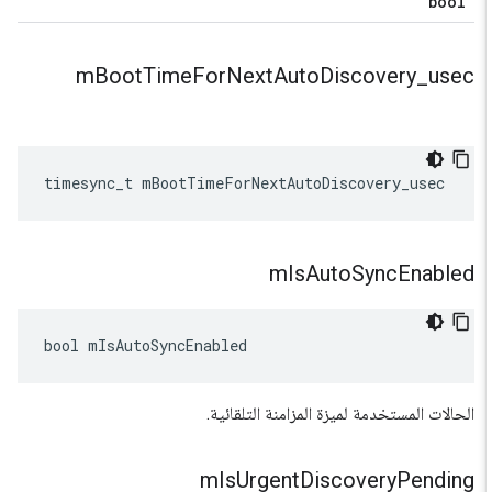
bool
m
Boot
Time
For
Next
Auto
Discovery
_
usec
timesync_t
mBootTimeForNextAutoDiscovery_usec
m
Is
Auto
Sync
Enabled
bool
mIsAutoSyncEnabled
الحالات المستخدمة لميزة المزامنة التلقائية.
m
Is
Urgent
Discovery
Pending