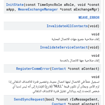
Init
State
(const Time
Sync
Role a
Role
,
void *const
a
App
,
Weave
Exchange
Manager
*const a
Exchange
Mgr)
WEAVE_ERROR
Invalidate
All
Contacts
(void)
void
إلغاء صلاحية جميع جهات الاتصال المحلية
Invalidate
Service
Contact
(void)
void
إلغاء صلاحية جهة الاتصال بالخدمة
Register
Comm
Error
(
Contact
*const a
Contact)
void
تسجيل خطأ في الاتصال لجهة اتصال معينة، وتقصير فترة الاكتشاف التلقائي إذا
لزم الأمر، ويمكن أن تكون قيمة "NULL" (فارغ) للإشارة إلى أنه ليس لدينا أي
شخص للتحدث إليه، وبالتالي تقليل فترة الاكتشاف التلقائي
Send
Sync
Request
(bool *const r
Is
Message
Sent
,
Contact
*const a
Contact)