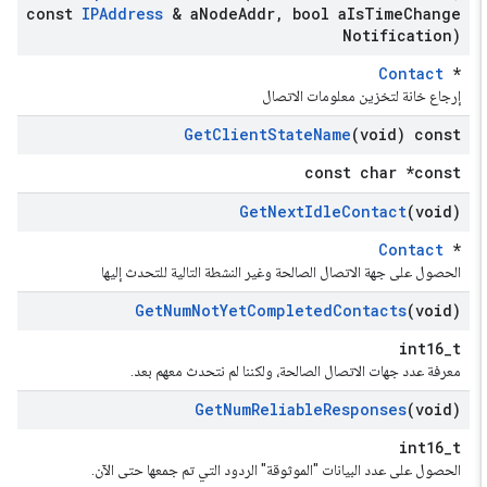
const
IPAddress
& a
Node
Addr
,
bool a
Is
Time
Change
Notification)
Contact
*
إرجاع خانة لتخزين معلومات الاتصال
Get
Client
State
Name
(void) const
const char *const
Get
Next
Idle
Contact
(void)
Contact
*
الحصول على جهة الاتصال الصالحة وغير النشطة التالية للتحدث إليها
Get
Num
Not
Yet
Completed
Contacts
(void)
int16_t
معرفة عدد جهات الاتصال الصالحة، ولكننا لم نتحدث معهم بعد.
Get
Num
Reliable
Responses
(void)
int16_t
الحصول على عدد البيانات "الموثوقة" الردود التي تم جمعها حتى الآن.