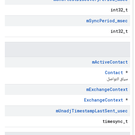
int32_t
m
Sync
Period
_
msec
int32_t
m
Active
Contact
Contact
*
سياق التواصل.
m
Exchange
Context
ExchangeContext
*
m
Unadj
Timestamp
Last
Sent
_
usec
timesync_t