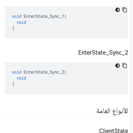
void
EnterState_Sync_1
(
void
)
Enter
State
_
Sync
_
2
void
EnterState_Sync_2
(
void
)
الأنواع العامة
Client
State