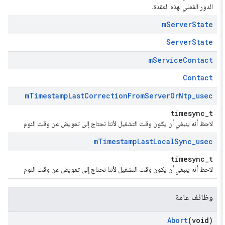
الدور الفعلي لهذه العقدة.
m
Server
State
ServerState
m
Service
Contact
Contact
m
Timestamp
Last
Correction
From
Server
Or
Ntp
_
usec
timesync_t
لاحظ أنه ينبغي أن يكون وقت التشغيل لأننا نحتاج إلى تعويض عن وقت النوم
m
Timestamp
Last
Local
Sync
_
usec
timesync_t
لاحظ أنه ينبغي أن يكون وقت التشغيل لأننا نحتاج إلى تعويض عن وقت النوم
وظائف عامة
Abort
(void)