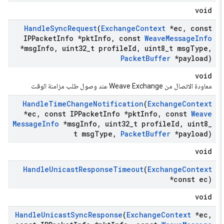
void
Handle
Sync
Request
(
Exchange
Context
*ec
,
const
IPPacket
Info *pkt
Info
,
const
Weave
Message
Info
*msg
Info
,
uint32
_
t profile
Id
,
uint8
_
t msg
Type
,
Packet
Buffer
*payload)
void
معاودة الاتصال من Weave Exchange عند وصول طلب مزامنة الوقت
Handle
Time
Change
Notification
(
Exchange
Context
*ec
,
const IPPacket
Info *pkt
Info
,
const
Weave
Message
Info
*msg
Info
,
uint32
_
t profile
Id
,
uint8
_
t msg
Type
,
Packet
Buffer
*payload)
void
Handle
Unicast
Response
Timeout
(
Exchange
Context
*const ec)
void
Handle
Unicast
Sync
Response
(
Exchange
Context
*ec
,