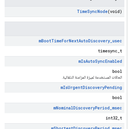
Time
Sync
Node
(void)
m
Boot
Time
For
Next
Auto
Discovery
_
usec
timesync_t
m
Is
Auto
Sync
Enabled
bool
الحالات المستخدمة لميزة المزامنة التلقائية.
m
Is
Urgent
Discovery
Pending
bool
m
Nominal
Discovery
Period
_
msec
int32_t
m
Shortest
Discovery
Period
_
msec