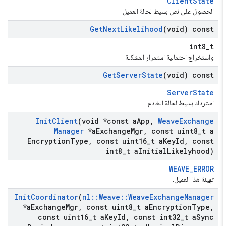
ClientState
الحصول على نص بسيط لحالة العميل
Get
Next
Likelihood
(void) const
int8_t
واستخراج احتمالية استمرار المشكلة
Get
Server
State
(void) const
ServerState
استرداد بسيط لحالة الخادم
Init
Client
(void *const a
App
,
Weave
Exchange
Manager
*a
Exchange
Mgr
,
const uint8
_
t a
Encryption
Type
,
const uint16
_
t a
Key
Id
,
const
int8
_
t a
Initial
Likelyhood)
WEAVE_ERROR
تهيئة هذا العميل.
Init
Coordinator
(
nl
::
Weave
::
Weave
Exchange
Manager
*a
Exchange
Mgr
,
const uint8
_
t a
Encryption
Type
,
const uint16
_
t a
Key
Id
,
const int32
_
t a
Sync