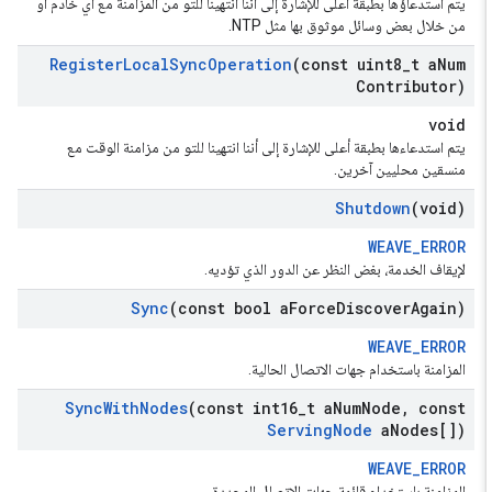
يتم استدعاؤها بطبقة أعلى للإشارة إلى أننا انتهينا للتو من المزامنة مع أي خادم أو
من خلال بعض وسائل موثوق بها مثل NTP.
Register
Local
Sync
Operation
(const uint8
_
t a
Num
Contributor)
void
يتم استدعاءها بطبقة أعلى للإشارة إلى أننا انتهينا للتو من مزامنة الوقت مع
منسقين محليين آخرين.
Shutdown
(void)
WEAVE_ERROR
لإيقاف الخدمة، بغض النظر عن الدور الذي تؤديه.
Sync
(const bool a
Force
Discover
Again)
WEAVE_ERROR
المزامنة باستخدام جهات الاتصال الحالية.
Sync
With
Nodes
(const int16
_
t a
Num
Node
,
const
Serving
Node
a
Nodes[])
WEAVE_ERROR
المزامنة باستخدام قائمة جهات الاتصال المحددة.