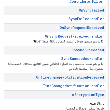
ContributorFilter
On
Sync
Failed
SyncFailedHandler
On
Sync
Request
Received
OnSyncRequestReceivedHandler
إذا لم يتم ضبطها، يعرض التنفيذ التلقائي دائمًا القيمة "true"
On
Sync
Succeeded
SyncSucceededHandler
إذا لم يتم ضبط السياسة، يأخذ السلوك التلقائي جميع النتائج، باستثناء التصحيحات
الصغيرة جدًا المتعلقة بالخادم
On
Time
Change
Notification
Received
TimeChangeNotificationHandler
m
Encryption
Type
uint8_t
طريقة تشفير الاتصالات المحلية