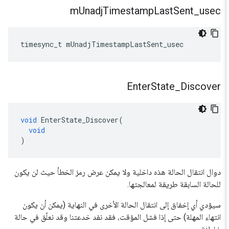
m
Unadj
Timestamp
Last
Sent
_
usec
timesync_t
mUnadjTimestampLastSent_usec
Enter
State
_
Discover
void
EnterState_Discover
(
void
)
دوال انتقال الحالة هذه داخلية ولا يمكن عرض رمز الخطأ حيث لن يكون
للحالة السابقة طريقة لمعالجتها.
سيؤدي أي إخفاق إلى انتقال الحالة الأخرى في النهاية (يمكن أن يكون
انتهاء المهلة) حتى إذا فشل المؤقت، فقد نفد خدعتنا وقد نعلّق في حالة