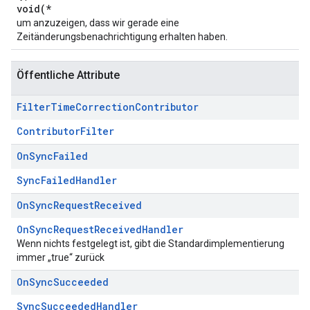
void(*
um anzuzeigen, dass wir gerade eine
Zeitänderungsbenachrichtigung erhalten haben.
Öffentliche Attribute
Filter
Time
Correction
Contributor
ContributorFilter
On
Sync
Failed
SyncFailedHandler
On
Sync
Request
Received
OnSyncRequestReceivedHandler
Wenn nichts festgelegt ist, gibt die Standardimplementierung
immer „true“ zurück
On
Sync
Succeeded
SyncSucceededHandler