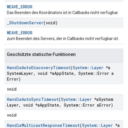
WEAVE_ERROR
Das Beenden des Koordinators ist in Callbacks nicht verfügbar.
_
Shutdown
Server
(void)
WEAVE_ERROR
zum Beenden des Servers, der in Callbacks nicht verfügbar ist.
Geschützte statische Funktionen
Handle
Auto
Discovery
Timeout
(
System
::
Layer
*a
System
Layer
,
void *a
App
State
,
System
::
Error a
Error)
void
Handle
Auto
Sync
Timeout
(
System
::
Layer
*a
System
Layer
,
void *a
App
State
,
System
::
Error a
Error)
void
Handle
Multicast
Response
Timeout
(
System
::
Layer
*a