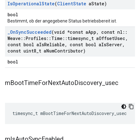
Is
Operational
State
(
Client
State
a
State)
bool
Bestimmt, ob der angegebene Status betriebsbereit ist.
_
On
Sync
Succeeded
(void *const a
App
,
const nl
::
Weave
::
Profiles
::
Time
::
timesync
_
t a
Offset
Usec
,
const bool a
Is
Reliable
,
const bool a
Is
Server
,
const uint8
_
t a
Num
Contributor)
bool
m
Boot
Time
For
Next
Auto
Discovery
_
usec
timesync_t
mBootTimeForNextAutoDiscovery_usec
m
Is
Auto
Sync
Enabled