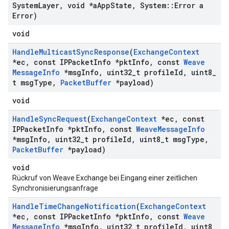
System
Layer
,
void *a
App
State
,
System
::
Error a
Error)
void
Handle
Multicast
Sync
Response
(
Exchange
Context
*ec
,
const IPPacket
Info *pkt
Info
,
const
Weave
Message
Info
*msg
Info
,
uint32
_
t profile
Id
,
uint8
_
t msg
Type
,
Packet
Buffer
*payload)
void
Handle
Sync
Request
(
Exchange
Context
*ec
,
const
IPPacket
Info *pkt
Info
,
const
Weave
Message
Info
*msg
Info
,
uint32
_
t profile
Id
,
uint8
_
t msg
Type
,
Packet
Buffer
*payload)
void
Rückruf von Weave Exchange bei Eingang einer zeitlichen
Synchronisierungsanfrage
Handle
Time
Change
Notification
(
Exchange
Context
*ec
,
const IPPacket
Info *pkt
Info
,
const
Weave
Message
Info
*msg
Info
,
uint32
_
t profile
Id
,
uint8
_