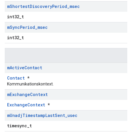
m
Shortest
Discovery
Period
_
msec
int32_t
m
Sync
Period
_
msec
int32_t
m
Active
Contact
Contact
*
Kommunikationskontext.
m
Exchange
Context
ExchangeContext
*
m
Unadj
Timestamp
Last
Sent
_
usec
timesync_t