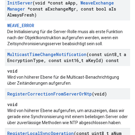
Init
Server
(void *const a
App
,
Weave
Exchange
Manager
*const a
Exchange
Mgr
,
const bool a
Is
Always
Fresh)
WEAVE_ERROR
Die Initialisierung für die Server-Rolle muss als erste Funktion
nach der Objektkonstruktion aufgerufen werden, wenn ein
Zeitsynchronisierungsserver beabsichtigt sein soll.
Multicast
Time
Change
Notification
(const uint8
_
t a
Encryption
Type
,
const uint16
_
t a
Key
Id) const
void
Wird von höherer Ebene für die Multicast-Benachrichtigung
über Zeitänderungen aufgerufen.
Register
Correction
From
Server
Or
Ntp
(void)
void
Wird von höherer Ebene aufgerufen, um anzuzeigen, dass wir
gerade eine Synchronisierung mit einem beliebigen Server oder
über zuverlässige Methoden wie NTP abgeschlossen haben.
Register
Local
Sync
Operation
(const uint8
_
t a
Num