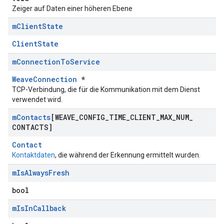
Zeiger auf Daten einer höheren Ebene
m
Client
State
ClientState
m
Connection
To
Service
WeaveConnection
*
TCP-Verbindung, die für die Kommunikation mit dem Dienst
verwendet wird.
m
Contacts
[WEAVE
_
CONFIG
_
TIME
_
CLIENT
_
MAX
_
NUM
_
CONTACTS]
Contact
Kontaktdaten
, die während der Erkennung ermittelt wurden.
m
Is
Always
Fresh
bool
m
Is
In
Callback