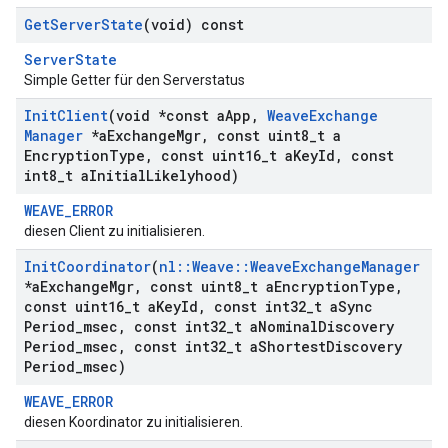
Get
Server
State
(void) const
ServerState
Simple Getter für den Serverstatus
Init
Client
(void *const a
App
,
Weave
Exchange
Manager
*a
Exchange
Mgr
,
const uint8
_
t a
Encryption
Type
,
const uint16
_
t a
Key
Id
,
const
int8
_
t a
Initial
Likelyhood)
WEAVE_ERROR
diesen Client zu initialisieren.
Init
Coordinator
(
nl
::
Weave
::
Weave
Exchange
Manager
*a
Exchange
Mgr
,
const uint8
_
t a
Encryption
Type
,
const uint16
_
t a
Key
Id
,
const int32
_
t a
Sync
Period
_
msec
,
const int32
_
t a
Nominal
Discovery
Period
_
msec
,
const int32
_
t a
Shortest
Discovery
Period
_
msec)
WEAVE_ERROR
diesen Koordinator zu initialisieren.