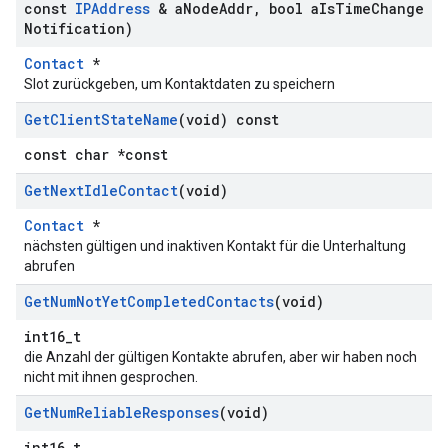
const
IPAddress
& a
Node
Addr
,
bool a
Is
Time
Change
Notification)
Contact
*
Slot zurückgeben, um Kontaktdaten zu speichern
Get
Client
State
Name
(void) const
const char *const
Get
Next
Idle
Contact
(void)
Contact
*
nächsten gültigen und inaktiven Kontakt für die Unterhaltung
abrufen
Get
Num
Not
Yet
Completed
Contacts
(void)
int16_t
die Anzahl der gültigen Kontakte abrufen, aber wir haben noch
nicht mit ihnen gesprochen.
Get
Num
Reliable
Responses
(void)
int16_t