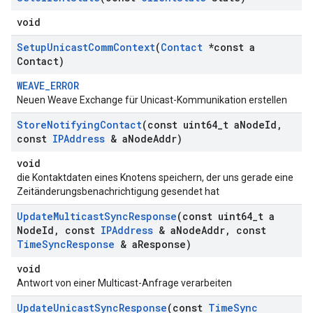
void
Setup
Unicast
Comm
Context
(
Contact
*const a
Contact)
WEAVE_ERROR
Neuen Weave Exchange für Unicast-Kommunikation erstellen
Store
Notifying
Contact
(const uint64
_
t a
Node
Id
,
const
IPAddress
& a
Node
Addr)
void
die Kontaktdaten eines Knotens speichern, der uns gerade eine
Zeitänderungsbenachrichtigung gesendet hat
Update
Multicast
Sync
Response
(const uint64
_
t a
Node
Id
,
const
IPAddress
& a
Node
Addr
,
const
Time
Sync
Response
& a
Response)
void
Antwort von einer Multicast-Anfrage verarbeiten
Update
Unicast
Sync
Response
(const
Time
Sync