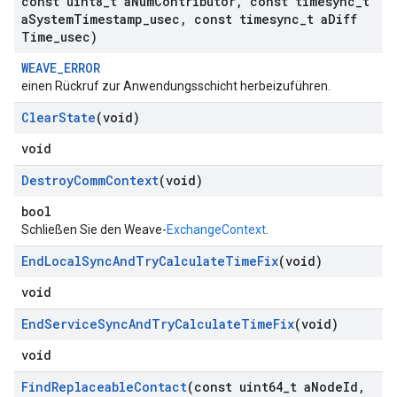
const uint8
_
t a
Num
Contributor
,
const timesync
_
t
a
System
Timestamp
_
usec
,
const timesync
_
t a
Diff
Time
_
usec)
WEAVE_ERROR
einen Rückruf zur Anwendungsschicht herbeizuführen.
Clear
State
(void)
void
Destroy
Comm
Context
(void)
bool
Schließen Sie den Weave-
ExchangeContext
.
End
Local
Sync
And
Try
Calculate
Time
Fix
(void)
void
End
Service
Sync
And
Try
Calculate
Time
Fix
(void)
void
Find
Replaceable
Contact
(const uint64
_
t a
Node
Id
,