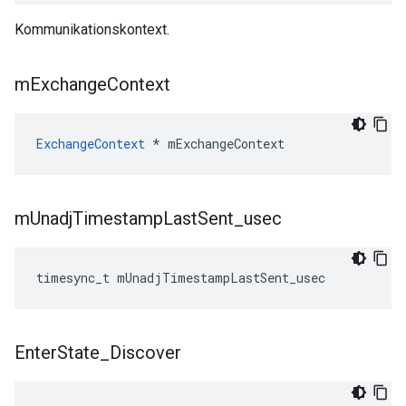
Kommunikationskontext.
m
Exchange
Context
ExchangeContext
*
mExchangeContext
m
Unadj
Timestamp
Last
Sent
_
usec
timesync_t
mUnadjTimestampLastSent_usec
Enter
State
_
Discover