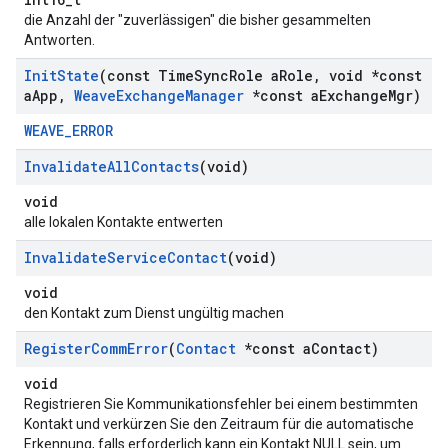
die Anzahl der "zuverlässigen" die bisher gesammelten
Antworten.
Init
State
(const Time
Sync
Role a
Role
,
void *const
a
App
,
Weave
Exchange
Manager
*const a
Exchange
Mgr)
WEAVE_ERROR
Invalidate
All
Contacts
(void)
void
alle lokalen Kontakte entwerten
Invalidate
Service
Contact
(void)
void
den Kontakt zum Dienst ungültig machen
Register
Comm
Error
(
Contact
*const a
Contact)
void
Registrieren Sie Kommunikationsfehler bei einem bestimmten
Kontakt und verkürzen Sie den Zeitraum für die automatische
Erkennung, falls erforderlich kann ein Kontakt NULL sein, um