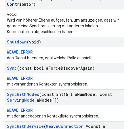
Contributor)
void
Wird von höherer Ebene aufgerufen, um anzuzeigen, dass wir
gerade eine Synchronisierung mit anderen lokalen
Koordinatoren abgeschlossen haben.
Shutdown
(void)
WEAVE_ERROR
den Dienst beenden, egal welche Rolle er spielt.
Sync
(const bool a
Force
Discover
Again)
WEAVE_ERROR
mit vorhandenen Kontakten synchronisieren.
Sync
With
Nodes
(const int16
_
t a
Num
Node
,
const
Serving
Node
a
Nodes[])
WEAVE_ERROR
mit der angegebenen Kontaktliste synchronisieren.
Sync
With
Service
(
Weave
Connection
*const a