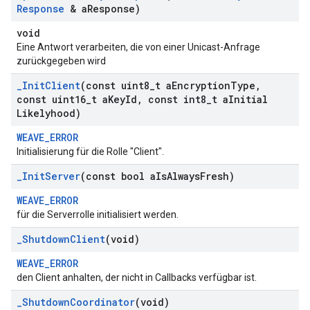
Response
& a
Response)
void
Eine Antwort verarbeiten, die von einer Unicast-Anfrage
zurückgegeben wird
_
Init
Client
(const uint8
_
t a
Encryption
Type
,
const uint16
_
t a
Key
Id
,
const int8
_
t a
Initial
Likelyhood)
WEAVE_ERROR
Initialisierung für die Rolle "Client".
_
Init
Server
(const bool a
Is
Always
Fresh)
WEAVE_ERROR
für die Serverrolle initialisiert werden.
_
Shutdown
Client
(void)
WEAVE_ERROR
den Client anhalten, der nicht in Callbacks verfügbar ist.
_
Shutdown
Coordinator
(void)