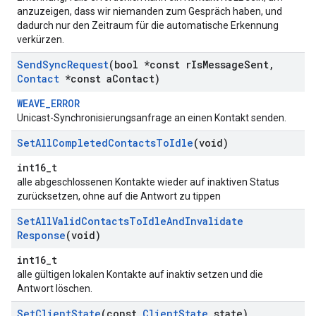
anzuzeigen, dass wir niemanden zum Gespräch haben, und
dadurch nur den Zeitraum für die automatische Erkennung
verkürzen.
Send
Sync
Request
(bool *const r
Is
Message
Sent
,
Contact
*const a
Contact)
WEAVE_ERROR
Unicast-Synchronisierungsanfrage an einen Kontakt senden.
Set
All
Completed
Contacts
To
Idle
(void)
int16_t
alle abgeschlossenen Kontakte wieder auf inaktiven Status
zurücksetzen, ohne auf die Antwort zu tippen
Set
All
Valid
Contacts
To
Idle
And
Invalidate
Response
(void)
int16_t
alle gültigen lokalen Kontakte auf inaktiv setzen und die
Antwort löschen.
Set
Client
State
(const
Client
State
state)