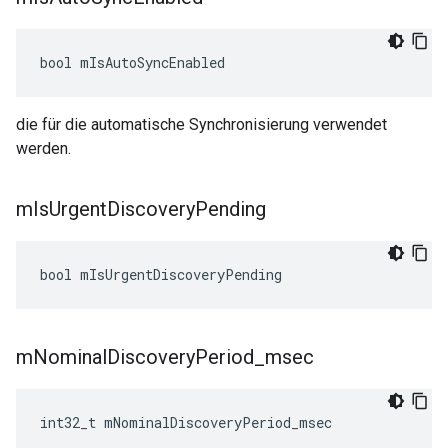
bool
mIsAutoSyncEnabled
die für die automatische Synchronisierung verwendet
werden.
m
Is
Urgent
Discovery
Pending
bool
mIsUrgentDiscoveryPending
m
Nominal
Discovery
Period
_
msec
int32_t
mNominalDiscoveryPeriod_msec