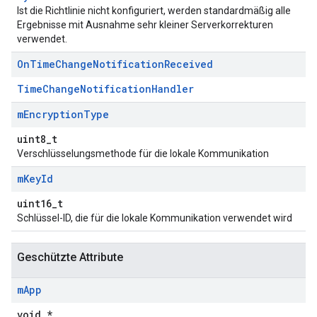
Ist die Richtlinie nicht konfiguriert, werden standardmäßig alle
Ergebnisse mit Ausnahme sehr kleiner Serverkorrekturen
verwendet.
On
Time
Change
Notification
Received
TimeChangeNotificationHandler
m
Encryption
Type
uint8_t
Verschlüsselungsmethode für die lokale Kommunikation
m
Key
Id
uint16_t
Schlüssel-ID, die für die lokale Kommunikation verwendet wird
Geschützte Attribute
m
App
void *