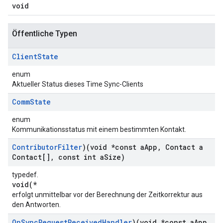
void
Öffentliche Typen
Client
State
enum
Aktueller Status dieses Time Sync-Clients
Comm
State
enum
Kommunikationsstatus mit einem bestimmten Kontakt.
Contributor
Filter
)(void *const a
App
,
Contact a
Contact[]
,
const int a
Size)
typedef.
void(*
erfolgt unmittelbar vor der Berechnung der Zeitkorrektur aus
den Antworten.
On
Sync
Request
Received
Handler
)(void *const a
App
,