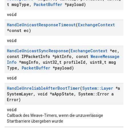
t msg
Type
,
Packet
Buffer
*payload)
void
Handle
Unicast
Response
Timeout
(
Exchange
Context
*const ec)
void
Handle
Unicast
Sync
Response
(
Exchange
Context
*ec
,
const IPPacket
Info *pkt
Info
,
const
Weave
Message
Info
*msg
Info
,
uint32
_
t profile
Id
,
uint8
_
t msg
Type
,
Packet
Buffer
*payload)
void
Handle
Unreliable
After
Boot
Timer
(
System
::
Layer
*a
System
Layer
,
void *a
App
State
,
System
::
Error a
Error)
void
Callback des Weave-Timers, wenn die unzuverlässige
Startbarriere übergeben wurde