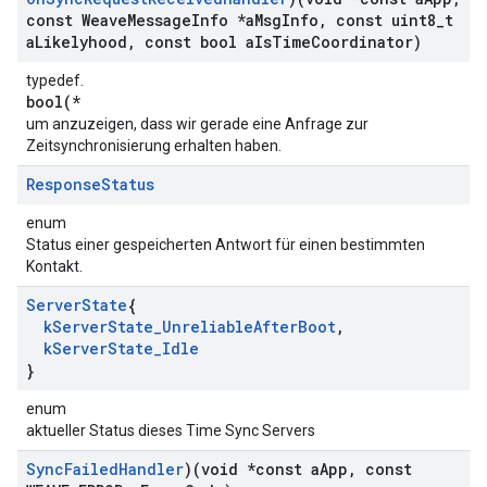
const Weave
Message
Info *a
Msg
Info
,
const uint8
_
t
a
Likelyhood
,
const bool a
Is
Time
Coordinator)
typedef.
bool(*
um anzuzeigen, dass wir gerade eine Anfrage zur
Zeitsynchronisierung erhalten haben.
Response
Status
enum
Status einer gespeicherten Antwort für einen bestimmten
Kontakt.
Server
State
{
k
Server
State
_
Unreliable
After
Boot
,
k
Server
State
_
Idle
}
enum
aktueller Status dieses Time Sync Servers
Sync
Failed
Handler
)(void *const a
App
,
const