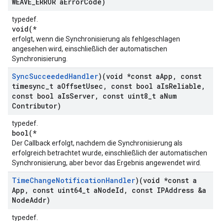
WEAVE
_
ERROR a
Error
Code)
typedef.
void(*
erfolgt, wenn die Synchronisierung als fehlgeschlagen
angesehen wird, einschließlich der automatischen
Synchronisierung.
Sync
Succeeded
Handler
)(void *const a
App
,
const
timesync
_
t a
Offset
Usec
,
const bool a
Is
Reliable
,
const bool a
Is
Server
,
const uint8
_
t a
Num
Contributor)
typedef.
bool(*
Der Callback erfolgt, nachdem die Synchronisierung als
erfolgreich betrachtet wurde, einschließlich der automatischen
Synchronisierung, aber bevor das Ergebnis angewendet wird.
Time
Change
Notification
Handler
)(void *const a
App
,
const uint64
_
t a
Node
Id
,
const IPAddress &a
Node
Addr)
typedef.