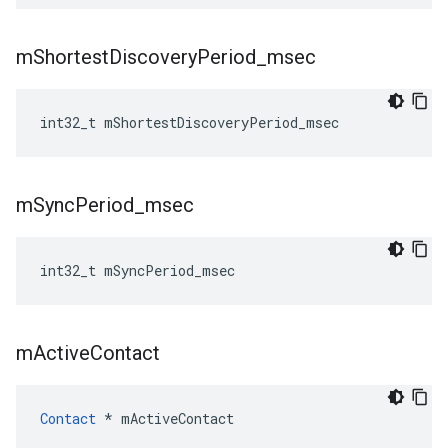
m
Shortest
Discovery
Period
_
msec
int32_t
mShortestDiscoveryPeriod_msec
m
Sync
Period
_
msec
int32_t
mSyncPeriod_msec
m
Active
Contact
Contact
*
mActiveContact