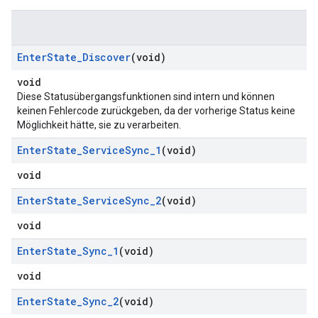
Enter
State
_
Discover
(void)
void
Diese Statusübergangsfunktionen sind intern und können
keinen Fehlercode zurückgeben, da der vorherige Status keine
Möglichkeit hätte, sie zu verarbeiten.
Enter
State
_
Service
Sync
_
1
(void)
void
Enter
State
_
Service
Sync
_
2
(void)
void
Enter
State
_
Sync
_
1
(void)
void
Enter
State
_
Sync
_
2
(void)