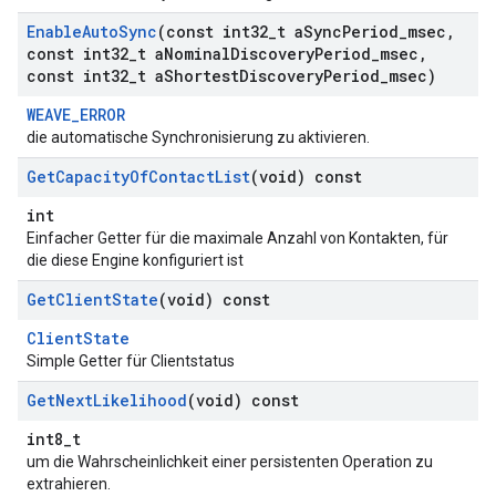
Enable
Auto
Sync
(const int32
_
t a
Sync
Period
_
msec
,
const int32
_
t a
Nominal
Discovery
Period
_
msec
,
const int32
_
t a
Shortest
Discovery
Period
_
msec)
WEAVE_ERROR
die automatische Synchronisierung zu aktivieren.
Get
Capacity
Of
Contact
List
(void) const
int
Einfacher Getter für die maximale Anzahl von Kontakten, für
die diese Engine konfiguriert ist
Get
Client
State
(void) const
ClientState
Simple Getter für Clientstatus
Get
Next
Likelihood
(void) const
int8_t
um die Wahrscheinlichkeit einer persistenten Operation zu
extrahieren.