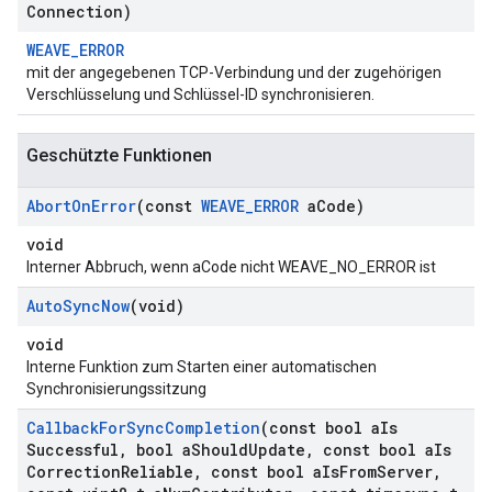
Connection)
WEAVE_ERROR
mit der angegebenen TCP-Verbindung und der zugehörigen
Verschlüsselung und Schlüssel-ID synchronisieren.
Geschützte Funktionen
Abort
On
Error
(const
WEAVE
_
ERROR
a
Code)
void
Interner Abbruch, wenn aCode nicht WEAVE_NO_ERROR ist
Auto
Sync
Now
(void)
void
Interne Funktion zum Starten einer automatischen
Synchronisierungssitzung
Callback
For
Sync
Completion
(const bool a
Is
Successful
,
bool a
Should
Update
,
const bool a
Is
Correction
Reliable
,
const bool a
Is
From
Server
,