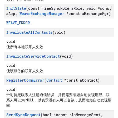
Init
State
(const Time
Sync
Role a
Role
,
void *const
a
App
,
Weave
Exchange
Manager
*const a
Exchange
Mgr)
WEAVE_ERROR
Invalidate
All
Contacts
(void)
void
使所有本地联系人失效
Invalidate
Service
Contact
(void)
void
使该服务的联系人失效
Register
Comm
Error
(
Contact
*const a
Contact)
void
针对特定联系人注册通信错误，并视需要缩短自动发现期限。联
系人可以为 NULL，以表示没有人可以交谈，从而缩短自动发现期
限
Send
Sync
Request
(bool *const r
Is
Message
Sent
,