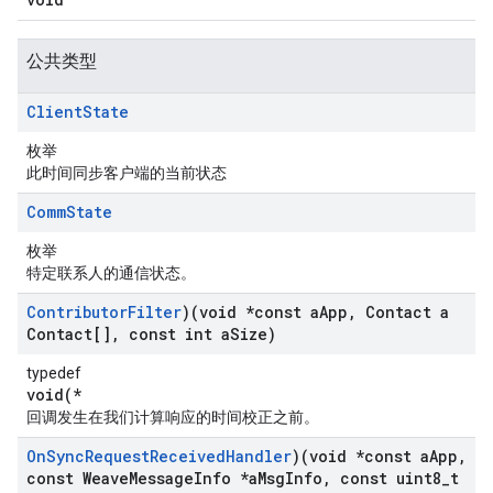
公共类型
Client
State
枚举
此时间同步客户端的当前状态
Comm
State
枚举
特定联系人的通信状态。
Contributor
Filter
)(void *const a
App
,
Contact a
Contact[]
,
const int a
Size)
typedef
void(*
回调发生在我们计算响应的时间校正之前。
On
Sync
Request
Received
Handler
)(void *const a
App
,
const Weave
Message
Info *a
Msg
Info
,
const uint8
_
t