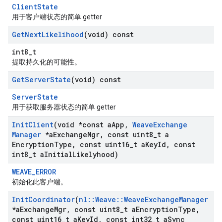
ClientState
用于客户端状态的简单 getter
Get
Next
Likelihood
(void) const
int8_t
提取持久化的可能性。
Get
Server
State
(void) const
ServerState
用于获取服务器状态的简单 getter
Init
Client
(void *const a
App
,
Weave
Exchange
Manager
*a
Exchange
Mgr
,
const uint8
_
t a
Encryption
Type
,
const uint16
_
t a
Key
Id
,
const
int8
_
t a
Initial
Likelyhood)
WEAVE_ERROR
初始化此客户端。
Init
Coordinator
(
nl
::
Weave
::
Weave
Exchange
Manager
*a
Exchange
Mgr
,
const uint8
_
t a
Encryption
Type
,
const uint16
_
t a
Key
Id
,
const int32
_
t a
Sync