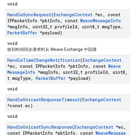
void
Handle
Sync
Request
(
Exchange
Context
*ec
,
const
IPPacket
Info *pkt
Info
,
const
Weave
Message
Info
*msg
Info
,
uint32
_
t profile
Id
,
uint8
_
t msg
Type
,
Packet
Buffer
*payload)
void
收到时间同步请求时从 Weave Exchange 中回调
Handle
Time
Change
Notification
(
Exchange
Context
*ec
,
const IPPacket
Info *pkt
Info
,
const
Weave
Message
Info
*msg
Info
,
uint32
_
t profile
Id
,
uint8
_
t msg
Type
,
Packet
Buffer
*payload)
void
Handle
Unicast
Response
Timeout
(
Exchange
Context
*const ec)
void
Handle
Unicast
Sync
Response
(
Exchange
Context
*ec
,
const IPPacket
Info *pkt
Info
,
const
Weave
Message