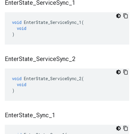
Enter
State
_
Service
Sync
_
1
void
EnterState_ServiceSync_1
(
void
)
Enter
State
_
Service
Sync
_
2
void
EnterState_ServiceSync_2
(
void
)
Enter
State
_
Sync
_
1