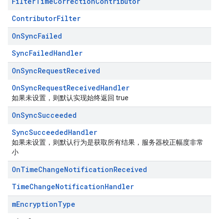
Filter
Time
Correction
Contributor
ContributorFilter
On
Sync
Failed
SyncFailedHandler
On
Sync
Request
Received
OnSyncRequestReceivedHandler
如果未设置，则默认实现始终返回 true
On
Sync
Succeeded
SyncSucceededHandler
如果未设置，则默认行为是获取所有结果，服务器校正幅度非常
小
On
Time
Change
Notification
Received
TimeChangeNotificationHandler
m
Encryption
Type