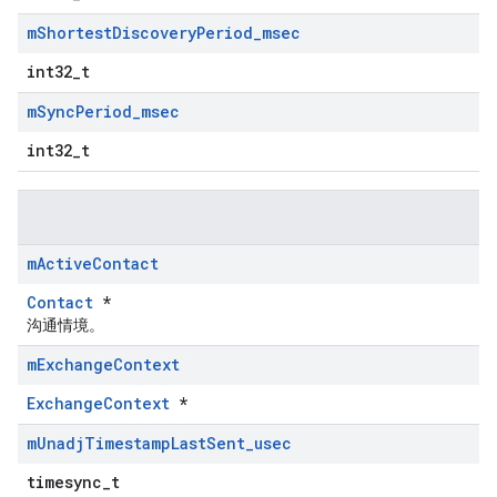
m
Shortest
Discovery
Period
_
msec
int32_t
m
Sync
Period
_
msec
int32_t
m
Active
Contact
Contact
*
沟通情境。
m
Exchange
Context
ExchangeContext
*
m
Unadj
Timestamp
Last
Sent
_
usec
timesync_t