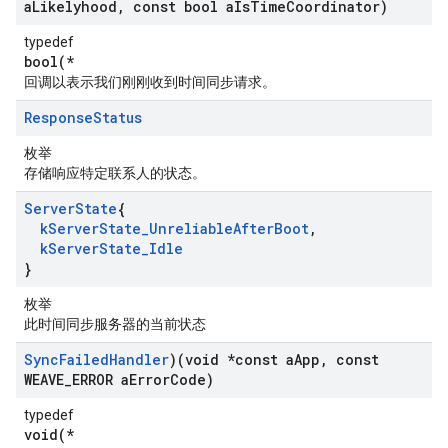
a
Likelyhood
,
const bool a
Is
Time
Coordinator)
typedef
bool(*
回调以表示我们刚刚收到时间同步请求。
Response
Status
枚举
存储响应特定联系人的状态。
Server
State
{
k
Server
State
_
Unreliable
After
Boot
,
k
Server
State
_
Idle
}
枚举
此时间同步服务器的当前状态
Sync
Failed
Handler
)(void *const a
App
,
const
WEAVE
_
ERROR a
Error
Code)
typedef
void(*