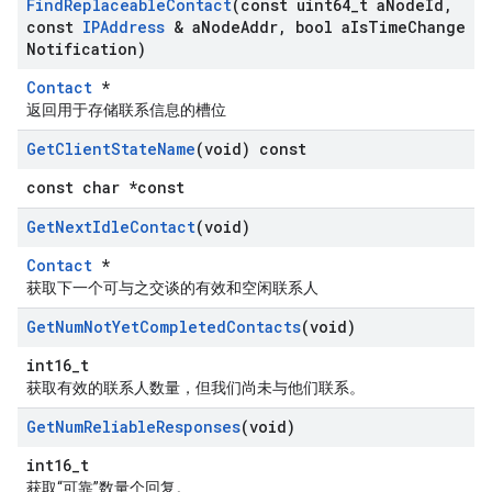
Find
Replaceable
Contact
(const uint64
_
t a
Node
Id
,
const
IPAddress
& a
Node
Addr
,
bool a
Is
Time
Change
Notification)
Contact
*
返回用于存储联系信息的槽位
Get
Client
State
Name
(void) const
const char *const
Get
Next
Idle
Contact
(void)
Contact
*
获取下一个可与之交谈的有效和空闲联系人
Get
Num
Not
Yet
Completed
Contacts
(void)
int16_t
获取有效的联系人数量，但我们尚未与他们联系。
Get
Num
Reliable
Responses
(void)
int16_t
获取“可靠”数量个回复。