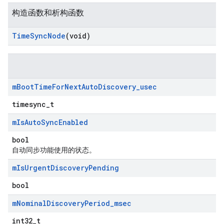
构造函数和析构函数
Time
Sync
Node
(void)
m
Boot
Time
For
Next
Auto
Discovery
_
usec
timesync_t
m
Is
Auto
Sync
Enabled
bool
自动同步功能使用的状态。
m
Is
Urgent
Discovery
Pending
bool
m
Nominal
Discovery
Period
_
msec
int32_t