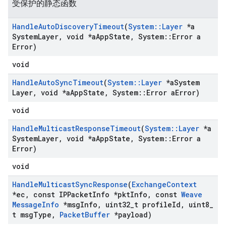
受保护的静态函数
Handle
Auto
Discovery
Timeout
(
System
::
Layer
*a
System
Layer
,
void *a
App
State
,
System
::
Error a
Error)
void
Handle
Auto
Sync
Timeout
(
System
::
Layer
*a
System
Layer
,
void *a
App
State
,
System
::
Error a
Error)
void
Handle
Multicast
Response
Timeout
(
System
::
Layer
*a
System
Layer
,
void *a
App
State
,
System
::
Error a
Error)
void
Handle
Multicast
Sync
Response
(
Exchange
Context
*ec
,
const IPPacket
Info *pkt
Info
,
const
Weave
Message
Info
*msg
Info
,
uint32
_
t profile
Id
,
uint8
_
t msg
Type
,
Packet
Buffer
*payload)