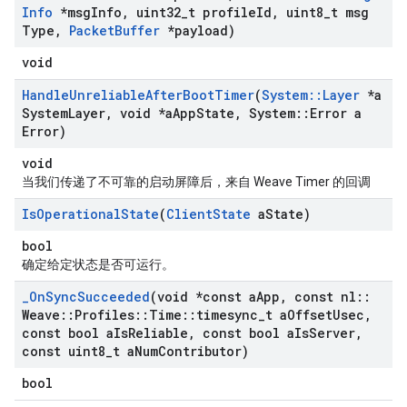
Info
*msg
Info
,
uint32
_
t profile
Id
,
uint8
_
t msg
Type
,
Packet
Buffer
*payload)
void
Handle
Unreliable
After
Boot
Timer
(
System
::
Layer
*a
System
Layer
,
void *a
App
State
,
System
::
Error a
Error)
void
当我们传递了不可靠的启动屏障后，来自 Weave Timer 的回调
Is
Operational
State
(
Client
State
a
State)
bool
确定给定状态是否可运行。
_
On
Sync
Succeeded
(void *const a
App
,
const nl
::
Weave
::
Profiles
::
Time
::
timesync
_
t a
Offset
Usec
,
const bool a
Is
Reliable
,
const bool a
Is
Server
,
const uint8
_
t a
Num
Contributor)
bool