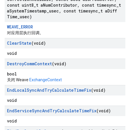
const uint8
_
t a
Num
Contributor
,
const timesync
_
t
a
System
Timestamp
_
usec
,
const timesync
_
t a
Diff
Time
_
usec)
WEAVE_ERROR
对应用层执行回调。
Clear
State
(void)
void
Destroy
Comm
Context
(void)
bool
关闭 Weave
ExchangeContext
End
Local
Sync
And
Try
Calculate
Time
Fix
(void)
void
End
Service
Sync
And
Try
Calculate
Time
Fix
(void)
void