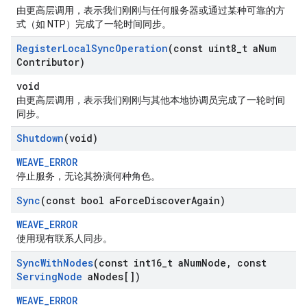
由更高层调用，表示我们刚刚与任何服务器或通过某种可靠的方
式（如 NTP）完成了一轮时间同步。
Register
Local
Sync
Operation
(const uint8
_
t a
Num
Contributor)
void
由更高层调用，表示我们刚刚与其他本地协调员完成了一轮时间
同步。
Shutdown
(void)
WEAVE_ERROR
停止服务，无论其扮演何种角色。
Sync
(const bool a
Force
Discover
Again)
WEAVE_ERROR
使用现有联系人同步。
Sync
With
Nodes
(const int16
_
t a
Num
Node
,
const
Serving
Node
a
Nodes[])
WEAVE_ERROR