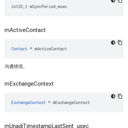
int32_t
mSyncPeriod_msec
m
Active
Contact
Contact
*
mActiveContact
沟通情境。
m
Exchange
Context
ExchangeContext
*
mExchangeContext
m
Unadj
Timestamp
Last
Sent
_
usec