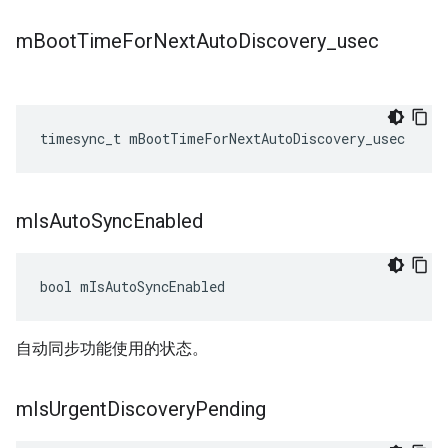
m
Boot
Time
For
Next
Auto
Discovery
_
usec
timesync_t
mBootTimeForNextAutoDiscovery_usec
m
Is
Auto
Sync
Enabled
bool
mIsAutoSyncEnabled
自动同步功能使用的状态。
m
Is
Urgent
Discovery
Pending