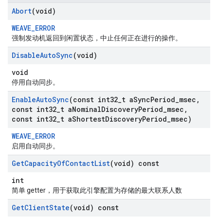
Abort
(void)
WEAVE_ERROR
强制发动机返回到闲置状态，中止任何正在进行的操作。
Disable
Auto
Sync
(void)
void
停用自动同步。
Enable
Auto
Sync
(const int32
_
t a
Sync
Period
_
msec
,
const int32
_
t a
Nominal
Discovery
Period
_
msec
,
const int32
_
t a
Shortest
Discovery
Period
_
msec)
WEAVE_ERROR
启用自动同步。
Get
Capacity
Of
Contact
List
(void) const
int
简单 getter，用于获取此引擎配置为存储的最大联系人数
Get
Client
State
(void) const