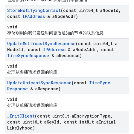
Store
Notifying
Contact
(const uint64
_
t a
Node
Id
,
const
IPAddress
& a
Node
Addr)
void
存储刚刚向我们发送时间更改通知的节点的联系信息
Update
Multicast
Sync
Response
(const uint64
_
t a
Node
Id
,
const
IPAddress
& a
Node
Addr
,
const
Time
Sync
Response
& a
Response)
void
处理从多播请求返回的响应
Update
Unicast
Sync
Response
(const
Time
Sync
Response
& a
Response)
void
处理从单播请求返回的响应
_
Init
Client
(const uint8
_
t a
Encryption
Type
,
const uint16
_
t a
Key
Id
,
const int8
_
t a
Initial
Likelyhood)