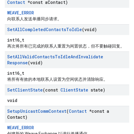
Contact
*const a
Contact)
WEAVE_ERROR
向联系人发送单播同步请求。
Set
All
Completed
Contacts
To
Idle
(void)
int16_t
再次将所有已完成的联系人重置为闲置状态，但不要触碰回复。
Set
All
Valid
Contacts
To
Idle
And
Invalidate
Response
(void)
int16_t
将所有有效的本地联系人设置为空闲状态并清除响应。
Set
Client
State
(const
Client
State
state)
void
Setup
Unicast
Comm
Context
(
Contact
*const a
Contact)
WEAVE_ERROR
创建新的 Weave Exchange 以进行单播通信