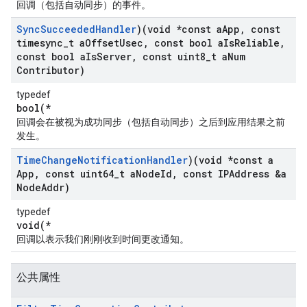
回调（包括自动同步）的事件。
Sync
Succeeded
Handler
)(void *const a
App
,
const
timesync
_
t a
Offset
Usec
,
const bool a
Is
Reliable
,
const bool a
Is
Server
,
const uint8
_
t a
Num
Contributor)
typedef
bool(*
回调会在被视为成功同步（包括自动同步）之后到应用结果之前
发生。
Time
Change
Notification
Handler
)(void *const a
App
,
const uint64
_
t a
Node
Id
,
const IPAddress &a
Node
Addr)
typedef
void(*
回调以表示我们刚刚收到时间更改通知。
公共属性