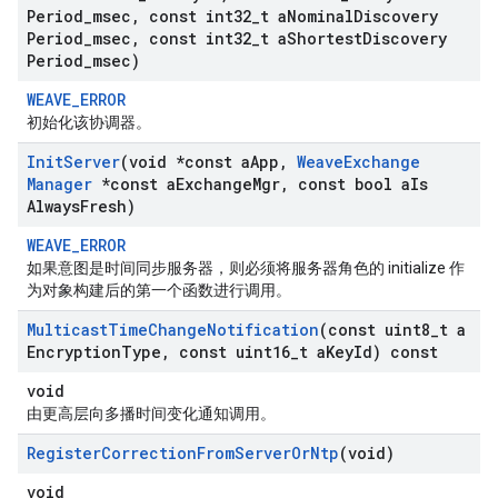
Period
_
msec
,
const int32
_
t a
Nominal
Discovery
Period
_
msec
,
const int32
_
t a
Shortest
Discovery
Period
_
msec)
WEAVE_ERROR
初始化该协调器。
Init
Server
(void *const a
App
,
Weave
Exchange
Manager
*const a
Exchange
Mgr
,
const bool a
Is
Always
Fresh)
WEAVE_ERROR
如果意图是时间同步服务器，则必须将服务器角色的 initialize 作
为对象构建后的第一个函数进行调用。
Multicast
Time
Change
Notification
(const uint8
_
t a
Encryption
Type
,
const uint16
_
t a
Key
Id) const
void
由更高层向多播时间变化通知调用。
Register
Correction
From
Server
Or
Ntp
(void)
void