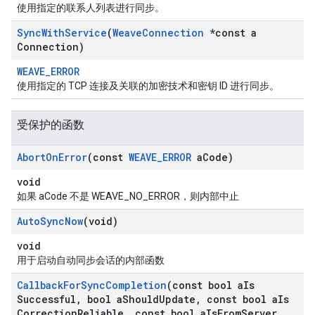
使用指定的联系人列表进行同步。
Sync
With
Service
(
Weave
Connection
*const a
Connection)
WEAVE_ERROR
使用指定的 TCP 连接及关联的加密技术和密钥 ID 进行同步。
受保护的函数
Abort
On
Error
(const
WEAVE
_
ERROR
a
Code)
void
如果 aCode 不是 WEAVE_NO_ERROR，则内部中止
Auto
Sync
Now
(void)
void
用于启动自动同步会话的内部函数
Callback
For
Sync
Completion
(const bool a
Is
Successful
,
bool a
Should
Update
,
const bool a
Is
Correction
Reliable
,
const bool a
Is
From
Server
,