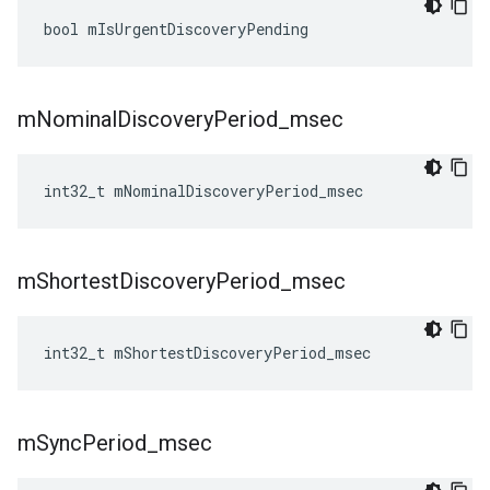
bool
mIsUrgentDiscoveryPending
m
Nominal
Discovery
Period
_
msec
int32_t
mNominalDiscoveryPeriod_msec
m
Shortest
Discovery
Period
_
msec
int32_t
mShortestDiscoveryPeriod_msec
m
Sync
Period
_
msec