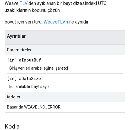
Weave
TLV
'den ayıklanan bir bayt dizesindeki UTC
uzaklıklarının kodunu çözün.
boyut için veri türü,
WeaveTLV.h
ile aynıdır
Ayrıntılar
Parametreler
[in] a
Input
Buf
Giriş verileri arabelleğine işaretçi
[in] a
Data
Size
kullanılabilir bayt sayısı
İadeler
Başarıda WEAVE_NO_ERROR
Kodla