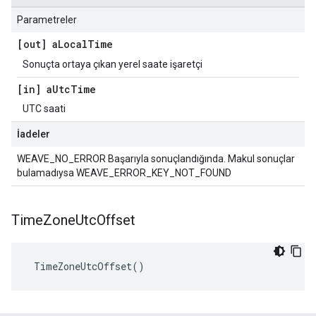
Parametreler
[out] a
Local
Time
Sonuçta ortaya çıkan yerel saate işaretçi
[in] a
Utc
Time
UTC saati
İadeler
WEAVE_NO_ERROR Başarıyla sonuçlandığında. Makul sonuçlar
bulamadıysa WEAVE_ERROR_KEY_NOT_FOUND
Time
Zone
Utc
Offset
 TimeZoneUtcOffset()