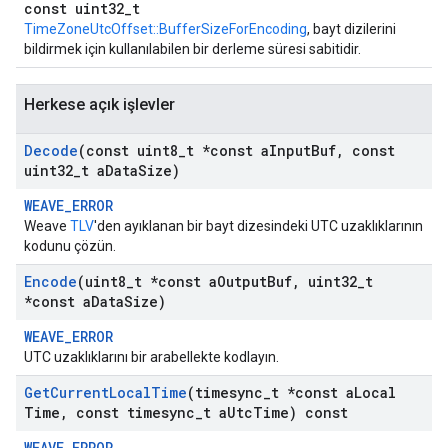
const uint32_t
TimeZoneUtcOffset::BufferSizeForEncoding
, bayt dizilerini
bildirmek için kullanılabilen bir derleme süresi sabitidir.
Herkese açık işlevler
Decode
(const uint8
_
t *const a
Input
Buf
,
const
uint32
_
t a
Data
Size)
WEAVE_ERROR
Weave
TLV
'den ayıklanan bir bayt dizesindeki UTC uzaklıklarının
kodunu çözün.
Encode
(uint8
_
t *const a
Output
Buf
,
uint32
_
t
*const a
Data
Size)
WEAVE_ERROR
UTC uzaklıklarını bir arabellekte kodlayın.
Get
Current
Local
Time
(timesync
_
t *const a
Local
Time
,
const timesync
_
t a
Utc
Time) const
WEAVE_ERROR