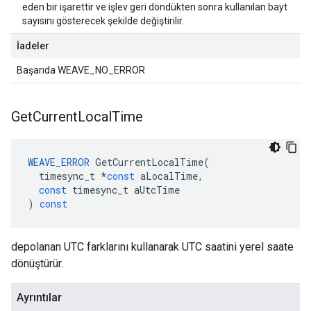
eden bir işarettir ve işlev geri döndükten sonra kullanılan bayt
sayısını gösterecek şekilde değiştirilir.
İadeler
Başarıda WEAVE_NO_ERROR
Get
Current
Local
Time
WEAVE_ERROR
GetCurrentLocalTime
(
timesync_t
*
const
aLocalTime
,
const
timesync_t
aUtcTime
)
const
depolanan UTC farklarını kullanarak UTC saatini yerel saate
dönüştürür.
Ayrıntılar