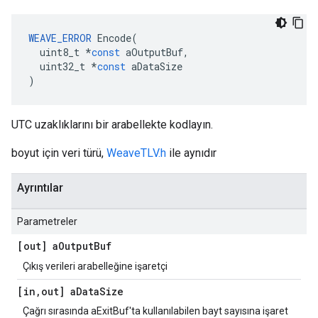
WEAVE_ERROR
Encode
(
uint8_t
*
const
aOutputBuf
,
uint32_t
*
const
aDataSize
)
UTC uzaklıklarını bir arabellekte kodlayın.
boyut için veri türü,
WeaveTLV.h
ile aynıdır
Ayrıntılar
Parametreler
[out] a
Output
Buf
Çıkış verileri arabelleğine işaretçi
[in
,
out] a
Data
Size
Çağrı sırasında aExitBuf'ta kullanılabilen bayt sayısına işaret