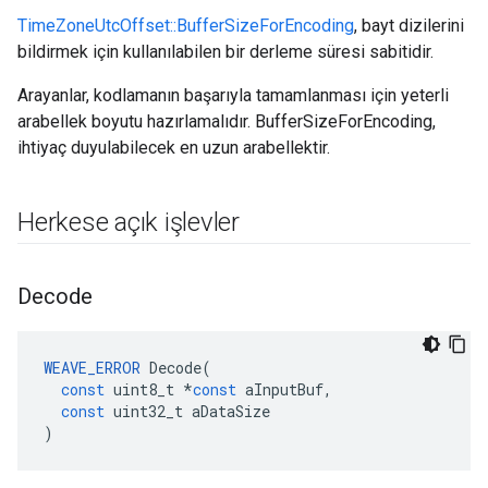
TimeZoneUtcOffset::BufferSizeForEncoding
, bayt dizilerini
bildirmek için kullanılabilen bir derleme süresi sabitidir.
Arayanlar, kodlamanın başarıyla tamamlanması için yeterli
arabellek boyutu hazırlamalıdır. BufferSizeForEncoding,
ihtiyaç duyulabilecek en uzun arabellektir.
Herkese açık işlevler
Decode
WEAVE_ERROR
Decode
(
const
uint8_t
*
const
aInputBuf
,
const
uint32_t
aDataSize
)