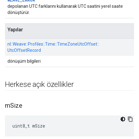
depolanan UTC farklarını kullanarak UTC saatini yerel saate
dönüştürür.
Yapılar
nl::
Weave::
Profiles::
Time::
TimeZoneUtcOffset::
UtcOffsetRecord
dönüşüm bilgileri
Herkese açık özellikler
m
Size
uint8_t mSize