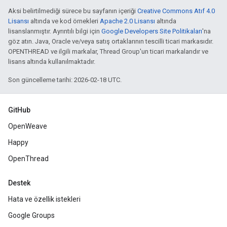
Aksi belirtilmediği sürece bu sayfanın içeriği
Creative Commons Atıf 4.0
Lisansı
altında ve kod örnekleri
Apache 2.0 Lisansı
altında
lisanslanmıştır. Ayrıntılı bilgi için
Google Developers Site Politikaları
'na
göz atın. Java, Oracle ve/veya satış ortaklarının tescilli ticari markasıdır.
OPENTHREAD ve ilgili markalar, Thread Group'un ticari markalarıdır ve
lisans altında kullanılmaktadır.
Son güncelleme tarihi: 2026-02-18 UTC.
GitHub
OpenWeave
Happy
OpenThread
Destek
Hata ve özellik istekleri
Google Groups