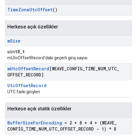
Time
Zone
Utc
Offset
()
Herkese açık özellikler
m
Size
uint8_t
mUtcOffsetRecord'daki geçerli giriş sayısı
m
Utc
Offset
Record
[WEAVE
_
CONFIG
_
TIME
_
NUM
_
UTC
_
OFFSET
_
RECORD]
UtcOffsetRecord
UTC farkı girişleri
Herkese açık statik özellikler
Buffer
Size
For
Encoding
= 2 + 8 + 4 + (WEAVE
_
CONFIG
_
TIME
_
NUM
_
UTC
_
OFFSET
_
RECORD - 1) * 8