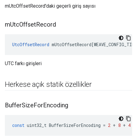
mUtcOffsetRecord'daki geçerli giriş sayısı
m
Utc
Offset
Record
UtcOffsetRecord
mUtcOffsetRecord
[
WEAVE_CONFIG_TIME
UTC farkı girişleri
Herkese açık statik özellikler
Buffer
Size
For
Encoding
const
uint32_t
BufferSizeForEncoding
=
2
+
8
+
4
+