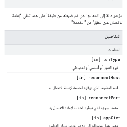
مؤشر دالة إلى المعالج الذي تم ضبطه من طبقة أعلى عند تلقّي "إعادة
الاتصال عبر النفق" من "الخدمة"
التفاصيل
المعلمات
[in] tun
Type
نوع النفق، أو أساسي أو احتياطي.
[in] reconnect
Host
اسم المضيف الذي توفّره الخدمة لإعادة الاتصال به.
[in] reconnect
Port
منفذ الوجهة الذي توفّره الخدمة لإعادة الاتصال به
[in] app
Ctxt
يشير هذا المصطلح إلى مؤشر لعنصر سياق التطبيق.