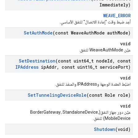
Immediately)
WEAVE_ERROR
أعِد ضبط وقت "إعادة الاتصال" للنفق الأساسي.
Set
Auth
Mode
(const Weave
Auth
Mode auth
Mode)
void
عيِّن WeaveAuthMode للنفق.
Set
Destination
(const uint64
_
t node
Id
,
const
IPAddress
ip
Addr
,
const uint16
_
t service
Port)
void
اضبُط العقدة الوجهة وIPAddress والمنفذ للنفق.
Set
Tunneling
Device
Role
(const Role role)
void
عيِّن دور جهاز النفق(BorderGateway، StandaloneDevice،
MobileDevice) للنفق.
Shutdown
(void)