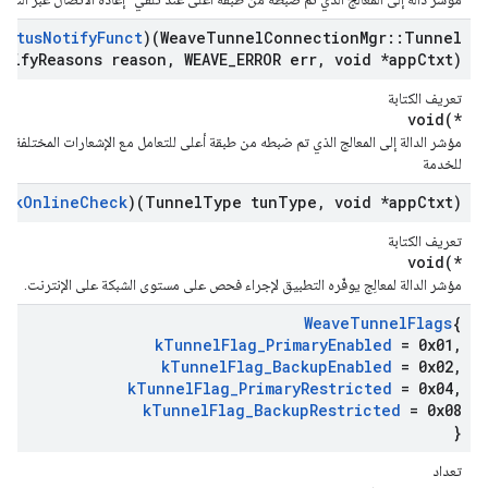
tatus
Notify
Funct
)(Weave
Tunnel
Connection
Mgr
::
Tunnel
otify
Reasons reason
,
WEAVE
_
ERROR err
,
void *app
Ctxt)
تعريف الكتابة
void(*
مؤشر الدالة إلى المعالج الذي تم ضبطه من طبقة أعلى للتعامل مع الإشعارات المختلفة ذا
للخدمة
ork
Online
Check
)(Tunnel
Type tun
Type
,
void *app
Ctxt)
تعريف الكتابة
void(*
مؤشر الدالة لمعالِج يوفّره التطبيق لإجراء فحص على مستوى الشبكة على الإنترنت.
Weave
Tunnel
Flags
{
k
Tunnel
Flag
_
Primary
Enabled
= 0x01
,
k
Tunnel
Flag
_
Backup
Enabled
= 0x02
,
k
Tunnel
Flag
_
Primary
Restricted
= 0x04
,
k
Tunnel
Flag
_
Backup
Restricted
= 0x08
}
تعداد