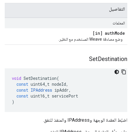
التفاصيل
المعلمات
[in] auth
Mode
وضع مصادقة Weave المستخدم مع النظير.
Set
Destination
void
SetDestination
(
const
uint64_t
nodeId
,
const
IPAddress
ipAddr
,
const
uint16_t
servicePort
)
اضبُط العقدة الوجهة وIPAddress والمنفذ للنفق.
عيِّن معرِّف العقدة الوجهة وIPAddress للنفق.