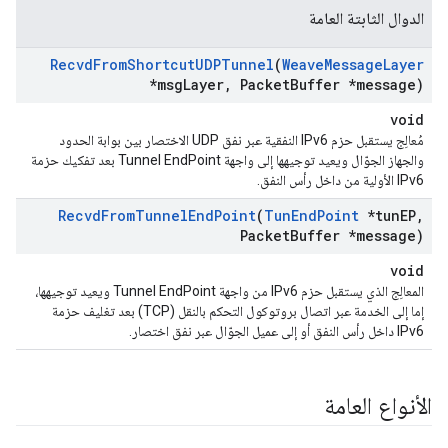
الدوال الثابتة العامة
Recvd
From
Shortcut
UDPTunnel
(
Weave
Message
Layer
*msg
Layer
,
Packet
Buffer *message)
void
مُعالِج يستقبل حزم IPv6 النفقية عبر نفق UDP الاختصار بين بوابة الحدود
والجهاز الجوّال ويعيد توجيهها إلى واجهة Tunnel EndPoint بعد تفكيك حزمة
IPv6 الأولية من داخل رأس النفق.
Recvd
From
Tunnel
End
Point
(
Tun
End
Point
*tun
EP
,
Packet
Buffer *message)
void
المعالِج الذي يستقبل حزم IPv6 من واجهة Tunnel EndPoint ويعيد توجيهها،
إما إلى الخدمة عبر اتصال بروتوكول التحكم بالنقل (TCP) بعد تغليف حزمة
IPv6 داخل رأس النفق أو إلى عميل الجوّال عبر نفق اختصار.
الأنواع العامة