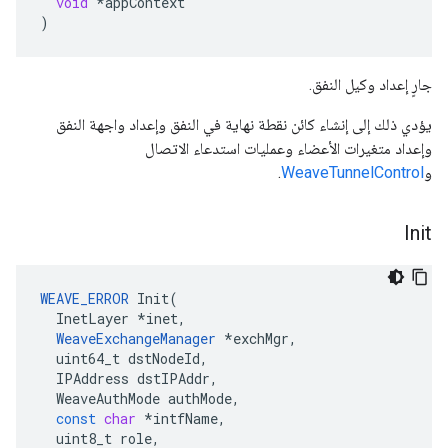
void
*
appContext
)
جارٍ إعداد وكيل النفق.
يؤدي ذلك إلى إنشاء كائن نقطة نهاية في النفق وإعداد واجهة النفق
وإعداد متغيرات الأعضاء وعمليات استدعاء الاتصال
و
WeaveTunnelControl
.
Init
WEAVE_ERROR
Init
(
InetLayer
*
inet
,
WeaveExchangeManager
*
exchMgr
,
uint64_t
dstNodeId
,
IPAddress
dstIPAddr
,
WeaveAuthMode
authMode
,
const
char
*
intfName
,
uint8_t
role
,