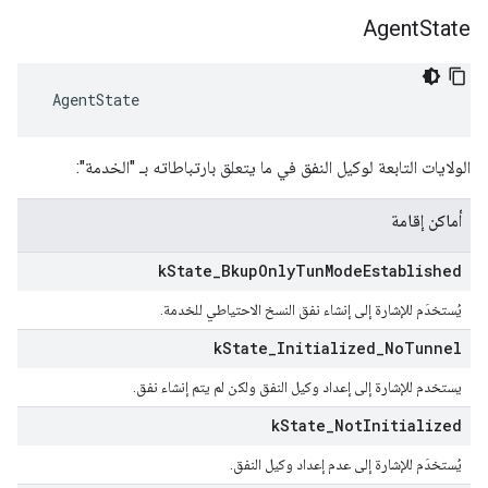
Agent
State
 AgentState
الولايات التابعة لوكيل النفق في ما يتعلق بارتباطاته بـ "الخدمة":
أماكن إقامة
k
State
_
Bkup
Only
Tun
Mode
Established
يُستخدَم للإشارة إلى إنشاء نفق النسخ الاحتياطي للخدمة.
k
State
_
Initialized
_
No
Tunnel
يستخدم للإشارة إلى إعداد وكيل النفق ولكن لم يتم إنشاء نفق.
k
State
_
Not
Initialized
يُستخدَم للإشارة إلى عدم إعداد وكيل النفق.