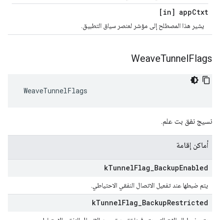
[in] app
Ctxt
يشير هذا المصطلح إلى مؤشر لعنصر سياق التطبيق.
Weave
Tunnel
Flags
 WeaveTunnelFlags
نسيج نفق بت علم.
أماكن إقامة
k
Tunnel
Flag
_
Backup
Enabled
يتم ضبطها عند تفعيل الاتصال النفقي الاحتياطي.
k
Tunnel
Flag
_
Backup
Restricted