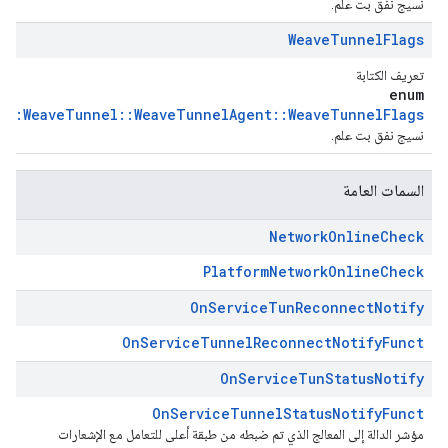
نسيج نفق بت علم.
Weave
Tunnel
Flags
تعريف الكتابة
enum
es::WeaveTunnel::WeaveTunnelAgent::WeaveTunnelFlags
نسيج نفق بت علم.
السمات العامة
Network
Online
Check
PlatformNetworkOnlineCheck
On
Service
Tun
Reconnect
Notify
OnServiceTunnelReconnectNotifyFunct
On
Service
Tun
Status
Notify
OnServiceTunnelStatusNotifyFunct
مؤشر الدالة إلى المعالج الذي تم ضبطه من طبقة أعلى للتعامل مع الإشعارات