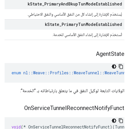
k
State
_
Primary
And
Bkup
Tun
Mode
Established
يُستخدَم للإشارة إلى إنشاء كل من النفق الأساسي والنفق الاحتياطي.
k
State
_
Primary
Tun
Mode
Established
تُستخدَم للإشارة إلى إنشاء النفق الأساسي للخدمة.
Agent
State
enum
nl
::
Weave
::
Profiles
::
WeaveTunnel
::
WeaveTunne
الولايات التابعة لوكيل النفق في ما يتعلق بارتباطاته بـ "الخدمة":
On
Service
Tunnel
Reconnect
Notify
Funct
void
(
*
OnServiceTunnelReconnectNotifyFunct
)(
Tunne