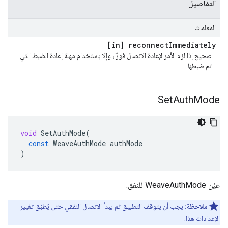
التفاصيل
المعلمات
[in] reconnect
Immediately
صحيح إذا لزم الأمر لإعادة الاتصال فورًا، وإلا باستخدام مهلة إعادة الضبط التي
تم ضبطها.
Set
Auth
Mode
void
SetAuthMode
(
const
WeaveAuthMode
authMode
)
عيِّن WeaveAuthMode للنفق.
ملاحظة:
يجب أن يتوقف التطبيق ثم يبدأ الاتصال النفقي حتى يُطبَّق تغيير
الإعدادات هذا.