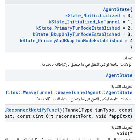
Agent
State
{
k
State
_
Not
Initialized
= 0
,
k
State
_
Initialized
_
No
Tunnel
= 1
,
k
State
_
Primary
Tun
Mode
Established
= 2
,
k
State
_
Bkup
Only
Tun
Mode
Established
= 3
,
k
State
_
Primary
And
Bkup
Tun
Mode
Established
= 4
}
تعداد
الولايات التابعة لوكيل النفق في ما يتعلق بارتباطاته بالخدمة.
Agent
State
تعريف الكتابة
Profiles::WeaveTunnel::WeaveTunnelAgent::AgentState
الولايات التابعة لوكيل النفق في ما يتعلق بارتباطاته بـ "الخدمة":
nel
Reconnect
Notify
Funct
)(Tunnel
Type tun
Type
,
const
t
Host
,
const uint16
_
t reconnect
Port
,
void *app
Ctxt)
تعريف الكتابة
void(*
مؤشر دالة إلى المعالج الذي تم ضبطه من طبقة أعلى عند تلقّي "إعادة الاتصال عبر النفق