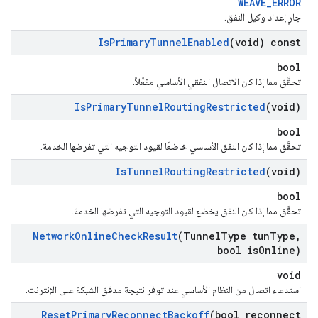
WEAVE_ERROR
جارٍ إعداد وكيل النفق.
Is
Primary
Tunnel
Enabled
(void) const
bool
تحقَّق مما إذا كان الاتصال النفقي الأساسي مفعَّلاً.
Is
Primary
Tunnel
Routing
Restricted
(void)
bool
تحقَّق مما إذا كان النفق الأساسي خاضعًا لقيود التوجيه التي تفرضها الخدمة.
Is
Tunnel
Routing
Restricted
(void)
bool
تحقَّق مما إذا كان النفق يخضع لقيود التوجيه التي تفرضها الخدمة.
Network
Online
Check
Result
(Tunnel
Type tun
Type
,
bool is
Online)
void
استدعاء اتصال من النظام الأساسي عند توفر نتيجة مدقق الشبكة على الإنترنت.
Reset
Primary
Reconnect
Backoff
(bool reconnect