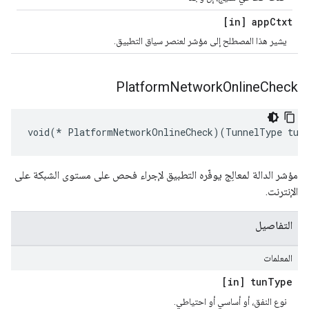
[in] app
Ctxt
يشير هذا المصطلح إلى مؤشر لعنصر سياق التطبيق.
Platform
Network
Online
Check
void(* PlatformNetworkOnlineCheck)(TunnelType tun
مؤشر الدالة لمعالِج يوفّره التطبيق لإجراء فحص على مستوى الشبكة على
الإنترنت.
التفاصيل
المعلمات
[in] tun
Type
نوع النفق، أو أساسي أو احتياطي.