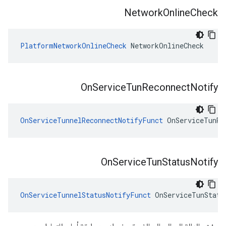
Network
Online
Check
PlatformNetworkOnlineCheck
 NetworkOnlineCheck
On
Service
Tun
Reconnect
Notify
OnServiceTunnelReconnectNotifyFunct
 OnServiceTunRe
On
Service
Tun
Status
Notify
OnServiceTunnelStatusNotifyFunct
 OnServiceTunStatu