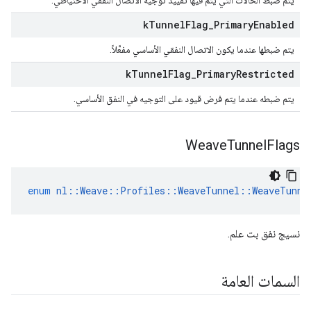
يتم ضبط الحالات التي يتم فيها تقييد توجيه الاتصال النفقي الاحتياطي.
k
Tunnel
Flag
_
Primary
Enabled
يتم ضبطها عندما يكون الاتصال النفقي الأساسي مفعَّلاً.
k
Tunnel
Flag
_
Primary
Restricted
يتم ضبطه عندما يتم فرض قيود على التوجيه في النفق الأساسي.
Weave
Tunnel
Flags
enum
nl
::
Weave
::
Profiles
::
WeaveTunnel
::
WeaveTunne
نسيج نفق بت علم.
السمات العامة