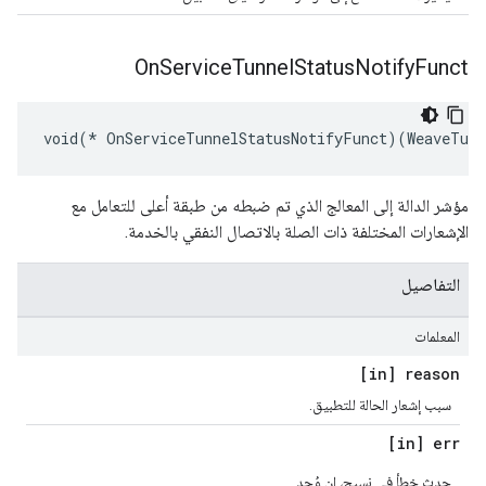
On
Service
Tunnel
Status
Notify
Funct
void(* OnServiceTunnelStatusNotifyFunct)(WeaveTunn
مؤشر الدالة إلى المعالج الذي تم ضبطه من طبقة أعلى للتعامل مع
الإشعارات المختلفة ذات الصلة بالاتصال النفقي بالخدمة.
التفاصيل
المعلمات
[in] reason
سبب إشعار الحالة للتطبيق.
[in] err
حدث خطأ في نسيج، إن وُجد