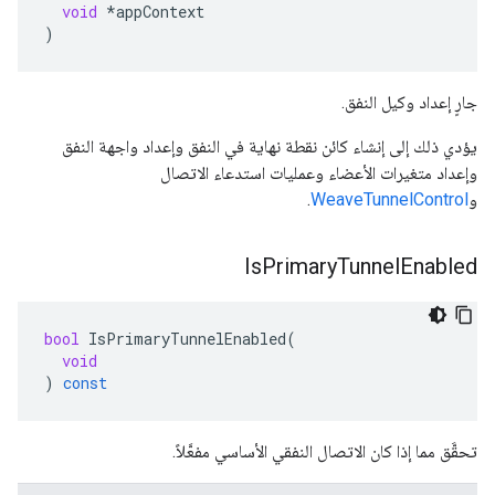
void
*
appContext
)
جارٍ إعداد وكيل النفق.
يؤدي ذلك إلى إنشاء كائن نقطة نهاية في النفق وإعداد واجهة النفق
وإعداد متغيرات الأعضاء وعمليات استدعاء الاتصال
و
WeaveTunnelControl
.
Is
Primary
Tunnel
Enabled
bool
IsPrimaryTunnelEnabled
(
void
)
const
تحقَّق مما إذا كان الاتصال النفقي الأساسي مفعَّلاً.