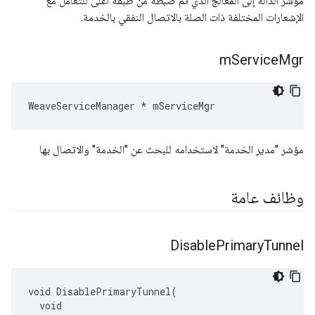
مؤشر الدالة إلى المعالج الذي تم ضبطه من طبقة أعلى للتعامل مع
الإشعارات المختلفة ذات الصلة بالاتصال النفقي بالخدمة.
m
Service
Mgr
WeaveServiceManager * mServiceMgr
مؤشر "مدير الخدمة" لاستخدامه للبحث عن "الخدمة" والاتصال بها
وظائف عامة
Disable
Primary
Tunnel
void DisablePrimaryTunnel(

  void
