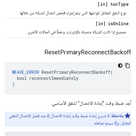
[in] tun
Type
نوع النفق المقابل للواجهة التي يتم إجراء فحص اتصال الشبكة من خلالها.
[in] is
Online
صحيح إذا كانت الشبكة متصلة بالإنترنت، وخطأ في الحالات الأخرى.
Reset
Primary
Reconnect
Backoff
WEAVE_ERROR
 ResetPrimaryReconnectBackoff(

  bool reconnectImmediately

)
أعِد ضبط وقت "إعادة الاتصال" للنفق الأساسي.
ملاحظة:
لا تسري إعادة ضبط وقت إعادة الاتصال إلا عند فصل الاتصال النفقي
المقابل، وإلّا سيتم تجاهله.