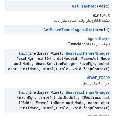
Get
Time
Msec
(void)
uint64_t
يمكنك الاطّلاع على وقت النظام بالمللي ثانية.
Get
Weave
Tunnel
Agent
State
(void)
AgentState
تعرَّف على حالة TunnelAgent.
Init
(Inet
Layer *inet
,
Weave
Exchange
Manager
*exch
Mgr
,
uint64
_
t dst
Node
Id
,
Weave
Auth
Mode
auth
Mode
,
Weave
Service
Manager *svc
Mgr
,
const
char *intf
Name
,
uint8
_
t role
,
void *app
Context)
WEAVE_ERROR
جارٍ إعداد وكيل النفق.
Init
(Inet
Layer *inet
,
Weave
Exchange
Manager
*exch
Mgr
,
uint64
_
t dst
Node
Id
,
IPAddress dst
IPAddr
,
Weave
Auth
Mode auth
Mode
,
const char
*intf
Name
,
uint8
_
t role
,
void *app
Context)