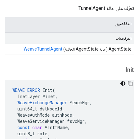
تعرَّف على حالة TunnelAgent.
التفاصيل
المرتجعات
AgentState (حالة AgentState الحالية)
WeaveTunnelAgent
.
Init
WEAVE_ERROR
Init
(
InetLayer
*
inet
,
WeaveExchangeManager
*
exchMgr
,
uint64_t
dstNodeId
,
WeaveAuthMode
authMode
,
WeaveServiceManager
*
svcMgr
,
const
char
*
intfName
,
uint8_t
role
,