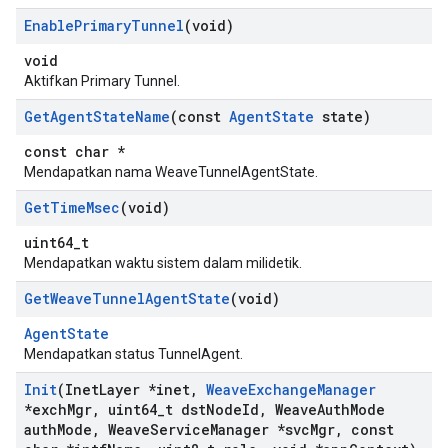
Enable
Primary
Tunnel
(void)
void
Aktifkan Primary Tunnel.
Get
Agent
State
Name
(const
Agent
State
state)
const char *
Mendapatkan nama WeaveTunnelAgentState.
Get
Time
Msec
(void)
uint64_t
Mendapatkan waktu sistem dalam milidetik.
Get
Weave
Tunnel
Agent
State
(void)
AgentState
Mendapatkan status TunnelAgent.
Init
(Inet
Layer *inet
,
Weave
Exchange
Manager
*exch
Mgr
,
uint64
_
t dst
Node
Id
,
Weave
Auth
Mode
auth
Mode
,
Weave
Service
Manager *svc
Mgr
,
const