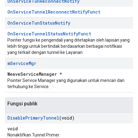
On
Service
Tun
Reconnect
Notify
OnServiceTunnelReconnectNotifyFunct
On
Service
Tun
Status
Notify
OnServiceTunnelStatusNotifyFunct
Pointer fungsi ke pengendali yang ditetapkan oleh lapisan yang
lebih tinggi untuk bertindak berdasarkan berbagai notifikasi
yang terkait dengan tunnel ke Layanan.
m
Service
Mgr
WeaveServiceManager *
Pointer Service Manager yang digunakan untuk mencari dan
terhubung ke Service.
Fungsi publik
Disable
Primary
Tunnel
(void)
void
Nonaktifkan Tunnel Primer.