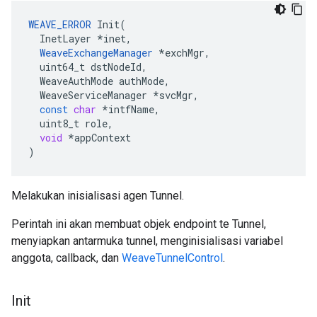
WEAVE_ERROR
Init
(
InetLayer
*
inet
,
WeaveExchangeManager
*
exchMgr
,
uint64_t
dstNodeId
,
WeaveAuthMode
authMode
,
WeaveServiceManager
*
svcMgr
,
const
char
*
intfName
,
uint8_t
role
,
void
*
appContext
)
Melakukan inisialisasi agen Tunnel.
Perintah ini akan membuat objek endpoint te Tunnel,
menyiapkan antarmuka tunnel, menginisialisasi variabel
anggota, callback, dan
WeaveTunnelControl
.
Init