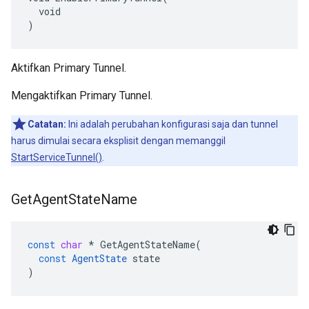
  void

)
Aktifkan Primary Tunnel.
Mengaktifkan Primary Tunnel.
Catatan:
Ini adalah perubahan konfigurasi saja dan tunnel
harus dimulai secara eksplisit dengan memanggil
StartServiceTunnel()
.
Get
Agent
State
Name
const
char
*
GetAgentStateName
(
const
AgentState
state
)