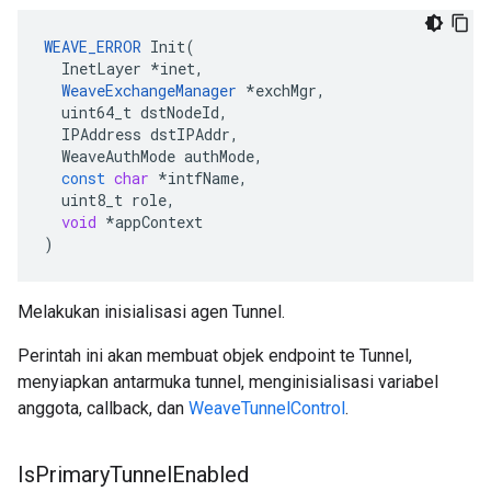
WEAVE_ERROR
Init
(
InetLayer
*
inet
,
WeaveExchangeManager
*
exchMgr
,
uint64_t
dstNodeId
,
IPAddress
dstIPAddr
,
WeaveAuthMode
authMode
,
const
char
*
intfName
,
uint8_t
role
,
void
*
appContext
)
Melakukan inisialisasi agen Tunnel.
Perintah ini akan membuat objek endpoint te Tunnel,
menyiapkan antarmuka tunnel, menginisialisasi variabel
anggota, callback, dan
WeaveTunnelControl
.
Is
Primary
Tunnel
Enabled