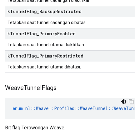
Tetapkan saat tunnel cadangan diaktifkan.
k
Tunnel
Flag
_
Backup
Restricted
Tetapkan saat tunnel cadangan dibatasi.
k
Tunnel
Flag
_
Primary
Enabled
Tetapkan saat tunnel utama diaktifkan.
k
Tunnel
Flag
_
Primary
Restricted
Tetapkan saat tunnel utama dibatasi.
Weave
Tunnel
Flags
enum
nl
::
Weave
::
Profiles
::
WeaveTunnel
::
WeaveTunne
Bit flag Terowongan Weave.