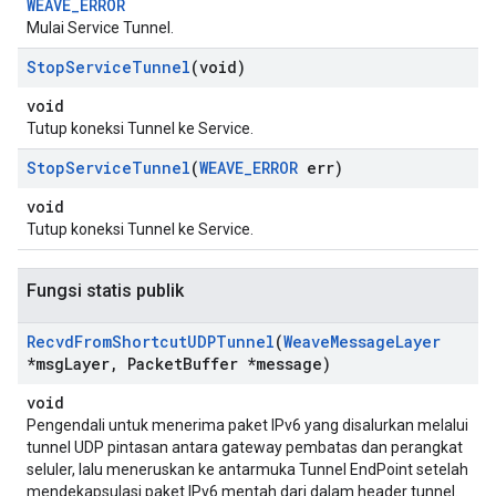
WEAVE_ERROR
Mulai Service Tunnel.
Stop
Service
Tunnel
(void)
void
Tutup koneksi Tunnel ke Service.
Stop
Service
Tunnel
(
WEAVE
_
ERROR
err)
void
Tutup koneksi Tunnel ke Service.
Fungsi statis publik
Recvd
From
Shortcut
UDPTunnel
(
Weave
Message
Layer
*msg
Layer
,
Packet
Buffer *message)
void
Pengendali untuk menerima paket IPv6 yang disalurkan melalui
tunnel UDP pintasan antara gateway pembatas dan perangkat
seluler, lalu meneruskan ke antarmuka Tunnel EndPoint setelah
mendekapsulasi paket IPv6 mentah dari dalam header tunnel.