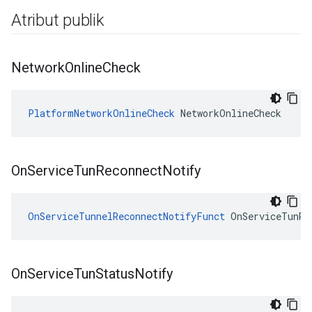
Atribut publik
Network
Online
Check
PlatformNetworkOnlineCheck
 NetworkOnlineCheck
On
Service
Tun
Reconnect
Notify
OnServiceTunnelReconnectNotifyFunct
 OnServiceTunRe
On
Service
Tun
Status
Notify