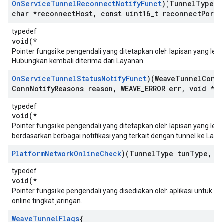
On
Service
Tunnel
Reconnect
Notify
Funct
)(Tunnel
Type t
char *reconnect
Host
,
const uint16
_
t reconnect
Port
,
typedef
void(*
Pointer fungsi ke pengendali yang ditetapkan oleh lapisan yang lebi
Hubungkan kembali diterima dari Layanan.
On
Service
Tunnel
Status
Notify
Funct
)(Weave
Tunnel
Conn
Conn
Notify
Reasons reason
,
WEAVE
_
ERROR err
,
void *a
typedef
void(*
Pointer fungsi ke pengendali yang ditetapkan oleh lapisan yang lebi
berdasarkan berbagai notifikasi yang terkait dengan tunnel ke Laya
Platform
Network
Online
Check
)(Tunnel
Type tun
Type
,
vo
typedef
void(*
Pointer fungsi ke pengendali yang disediakan oleh aplikasi untuk
online tingkat jaringan.
Weave
Tunnel
Flags
{