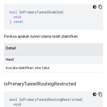
bool
IsPrimaryTunnelEnabled
(
void
)
const
Periksa apakah tunnel utama telah diaktifkan.
Detail
Hasil
true jika diaktifkan, else false.
Is
Primary
Tunnel
Routing
Restricted
bool IsPrimaryTunnelRoutingRestricted(

  void
