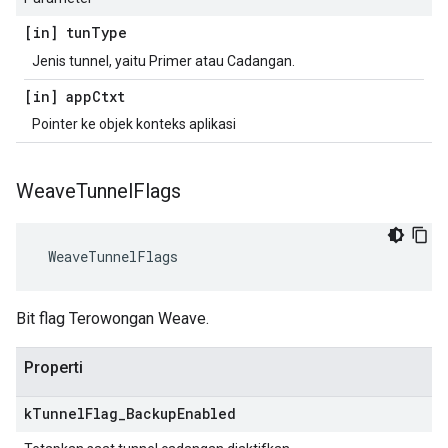
[in] tun
Type
Jenis tunnel, yaitu Primer atau Cadangan.
[in] app
Ctxt
Pointer ke objek konteks aplikasi
Weave
Tunnel
Flags
 WeaveTunnelFlags
Bit flag Terowongan Weave.
Properti
k
Tunnel
Flag
_
Backup
Enabled