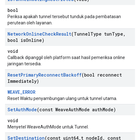
bool
Periksa apakah tunnel tersebut tunduk pada pembatasan
perutean oleh layanan.
Network
Online
Check
Result
(Tunnel
Type tun
Type
,
bool is
Online)
void
Callback dipanggil oleh platform saat hasil pemeriksa online
jaringan tersedia.
Reset
Primary
Reconnect
Backoff
(bool reconnect
Immediately)
WEAVE_ERROR
Reset Waktu penyambungan ulang untuk tunnel utama.
Set
Auth
Mode
(const Weave
Auth
Mode auth
Mode)
void
Menyetel WeaveAuthMode untuk Tunnel.
Set
Destination
(const uint64
_
t node
Id
,
const