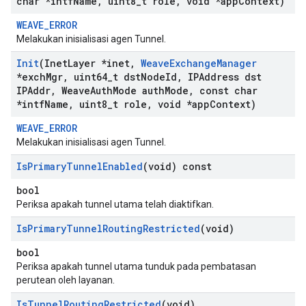
char *intf
Name
,
uint8
_
t role
,
void *app
Context)
WEAVE_ERROR
Melakukan inisialisasi agen Tunnel.
Init
(Inet
Layer *inet
,
Weave
Exchange
Manager
*exch
Mgr
,
uint64
_
t dst
Node
Id
,
IPAddress dst
IPAddr
,
Weave
Auth
Mode auth
Mode
,
const char
*intf
Name
,
uint8
_
t role
,
void *app
Context)
WEAVE_ERROR
Melakukan inisialisasi agen Tunnel.
Is
Primary
Tunnel
Enabled
(void) const
bool
Periksa apakah tunnel utama telah diaktifkan.
Is
Primary
Tunnel
Routing
Restricted
(void)
bool
Periksa apakah tunnel utama tunduk pada pembatasan
perutean oleh layanan.
Is
Tunnel
Routing
Restricted
(void)