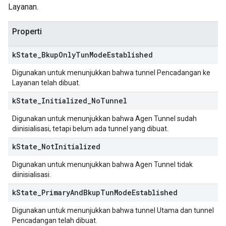
Layanan.
Properti
k
State
_
Bkup
Only
Tun
Mode
Established
Digunakan untuk menunjukkan bahwa tunnel Pencadangan ke
Layanan telah dibuat.
k
State
_
Initialized
_
No
Tunnel
Digunakan untuk menunjukkan bahwa Agen Tunnel sudah
diinisialisasi, tetapi belum ada tunnel yang dibuat.
k
State
_
Not
Initialized
Digunakan untuk menunjukkan bahwa Agen Tunnel tidak
diinisialisasi.
k
State
_
Primary
And
Bkup
Tun
Mode
Established
Digunakan untuk menunjukkan bahwa tunnel Utama dan tunnel
Pencadangan telah dibuat.