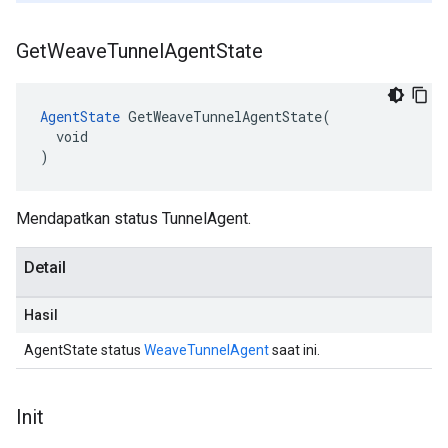
Get
Weave
Tunnel
Agent
State
AgentState
 GetWeaveTunnelAgentState(

  void

)
Mendapatkan status TunnelAgent.
Detail
Hasil
AgentState status
WeaveTunnelAgent
saat ini.
Init