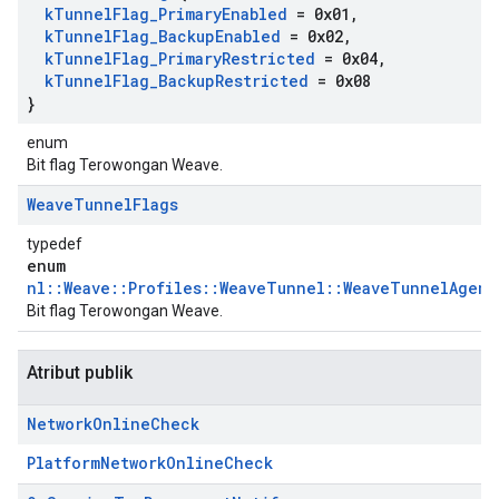
k
Tunnel
Flag
_
Primary
Enabled
= 0x01
,
k
Tunnel
Flag
_
Backup
Enabled
= 0x02
,
k
Tunnel
Flag
_
Primary
Restricted
= 0x04
,
k
Tunnel
Flag
_
Backup
Restricted
= 0x08
}
enum
Bit flag Terowongan Weave.
Weave
Tunnel
Flags
typedef
enum
nl::Weave::Profiles::WeaveTunnel::WeaveTunnelAgent
Bit flag Terowongan Weave.
Atribut publik
Network
Online
Check
PlatformNetworkOnlineCheck