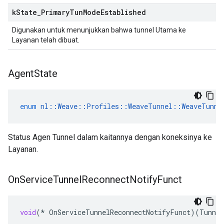
k
State
_
Primary
Tun
Mode
Established
Digunakan untuk menunjukkan bahwa tunnel Utama ke
Layanan telah dibuat.
Agent
State
enum
nl
::
Weave
::
Profiles
::
WeaveTunnel
::
WeaveTunne
Status Agen Tunnel dalam kaitannya dengan koneksinya ke
Layanan.
On
Service
Tunnel
Reconnect
Notify
Funct
void
(
*
OnServiceTunnelReconnectNotifyFunct
)(
Tunne