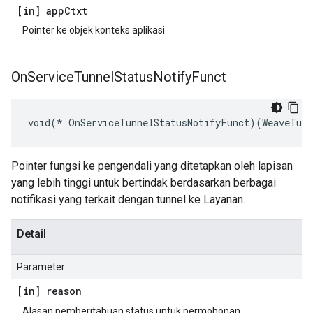
[in] app
Ctxt
Pointer ke objek konteks aplikasi
On
Service
Tunnel
Status
Notify
Funct
void(* OnServiceTunnelStatusNotifyFunct)(WeaveTunn
Pointer fungsi ke pengendali yang ditetapkan oleh lapisan
yang lebih tinggi untuk bertindak berdasarkan berbagai
notifikasi yang terkait dengan tunnel ke Layanan.
Detail
Parameter
[in] reason
Alasan pemberitahuan status untuk permohonan.