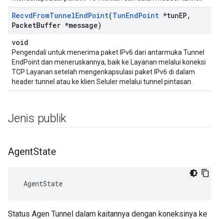
Recvd
From
Tunnel
End
Point
(
Tun
End
Point
*tun
EP
,
Packet
Buffer *message)
void
Pengendali untuk menerima paket IPv6 dari antarmuka Tunnel
EndPoint dan meneruskannya, baik ke Layanan melalui koneksi
TCP Layanan setelah mengenkapsulasi paket IPv6 di dalam
header tunnel atau ke klien Seluler melalui tunnel pintasan.
Jenis publik
Agent
State
 AgentState
Status Agen Tunnel dalam kaitannya dengan koneksinya ke