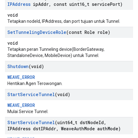
IPAddress
ip
Addr
,
const uint16
_
t service
Port)
void
Tetapkan nodeId, IPAddress, dan port tujuan untuk Tunnel.
Set
Tunneling
Device
Role
(const Role role)
void
Tetapkan peran Tunneling device(BorderGateway,
StandaloneDevice, MobileDevice) untuk Tunnel.
Shutdown
(void)
WEAVE_ERROR
Hentikan Agen Terowongan.
Start
Service
Tunnel
(void)
WEAVE_ERROR
Mulai Service Tunnel.
Start
Service
Tunnel
(uint64
_
t dst
Node
Id
,
IPAddress dst
IPAddr
,
Weave
Auth
Mode auth
Mode)