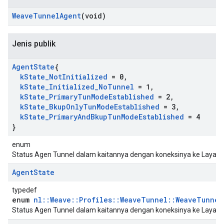
Weave
Tunnel
Agent
(void)
Jenis publik
Agent
State
{
k
State
_
Not
Initialized
= 0
,
k
State
_
Initialized
_
No
Tunnel
= 1
,
k
State
_
Primary
Tun
Mode
Established
= 2
,
k
State
_
Bkup
Only
Tun
Mode
Established
= 3
,
k
State
_
Primary
And
Bkup
Tun
Mode
Established
= 4
}
enum
Status Agen Tunnel dalam kaitannya dengan koneksinya ke Layana
Agent
State
typedef
enum
nl::Weave::Profiles::WeaveTunnel::WeaveTunnel
Status Agen Tunnel dalam kaitannya dengan koneksinya ke Layana