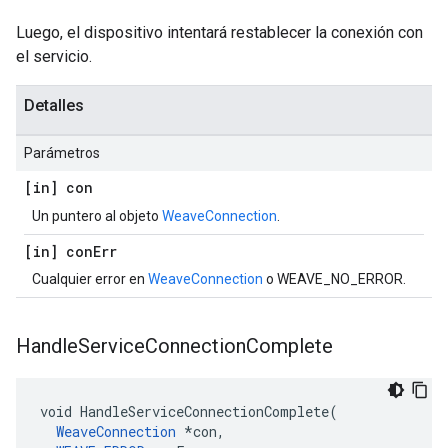
Luego, el dispositivo intentará restablecer la conexión con
el servicio.
Detalles
Parámetros
[in] con
Un puntero al objeto
WeaveConnection
.
[in] con
Err
Cualquier error en
WeaveConnection
o WEAVE_NO_ERROR.
Handle
Service
Connection
Complete
void HandleServiceConnectionComplete(

WeaveConnection
 *con,
