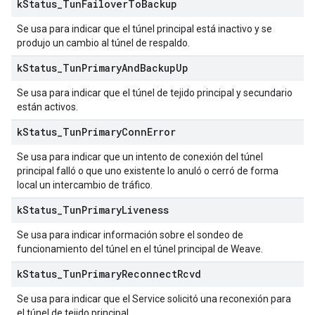
k
Status
_
Tun
Failover
To
Backup
Se usa para indicar que el túnel principal está inactivo y se
produjo un cambio al túnel de respaldo.
k
Status
_
Tun
Primary
And
Backup
Up
Se usa para indicar que el túnel de tejido principal y secundario
están activos.
k
Status
_
Tun
Primary
Conn
Error
Se usa para indicar que un intento de conexión del túnel
principal falló o que uno existente lo anuló o cerró de forma
local un intercambio de tráfico.
k
Status
_
Tun
Primary
Liveness
Se usa para indicar información sobre el sondeo de
funcionamiento del túnel en el túnel principal de Weave.
k
Status
_
Tun
Primary
Reconnect
Rcvd
Se usa para indicar que el Service solicitó una reconexión para
el túnel de tejido principal.