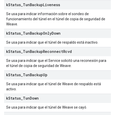
k
Status
_
Tun
Backup
Liveness
Se usa para indicar información sobre el sondeo de
funcionamiento del túnel en el túnel de copia de seguridad de
Weave.
k
Status
_
Tun
Backup
Only
Down
Se usa para indicar que el túnel de respaldo está inactivo.
k
Status
_
Tun
Backup
Reconnect
Rcvd
Se usa para indicar que el Service solicitó una reconexión para
el túnel de copia de seguridad de Weave.
k
Status
_
Tun
Backup
Up
Se usa para indicar que el túnel de Weave de respaldo está
activo.
k
Status
_
Tun
Down
Se usa para indicar que el túnel de Weave se cayó.