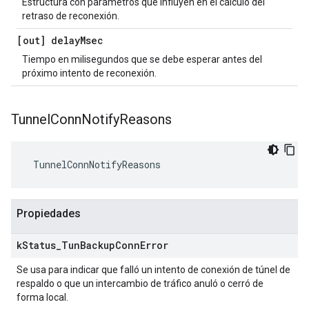
Estructura con parámetros que influyen en el cálculo del
retraso de reconexión.
[out] delay
Msec
Tiempo en milisegundos que se debe esperar antes del
próximo intento de reconexión.
Tunnel
Conn
Notify
Reasons
 TunnelConnNotifyReasons
Propiedades
k
Status
_
Tun
Backup
Conn
Error
Se usa para indicar que falló un intento de conexión de túnel de
respaldo o que un intercambio de tráfico anuló o cerró de
forma local.