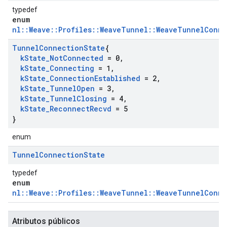
typedef
enum
nl::Weave::Profiles::WeaveTunnel::WeaveTunnelConn
Tunnel
Connection
State
{
k
State
_
Not
Connected
= 0
,
k
State
_
Connecting
= 1
,
k
State
_
Connection
Established
= 2
,
k
State
_
Tunnel
Open
= 3
,
k
State
_
Tunnel
Closing
= 4
,
k
State
_
Reconnect
Recvd
= 5
}
enum
Tunnel
Connection
State
typedef
enum
nl::Weave::Profiles::WeaveTunnel::WeaveTunnelConn
Atributos públicos