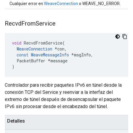
Cualquier error en
WeaveConnection
o WEAVE_NO_ERROR.
Recvd
From
Service
void
RecvdFromService
(
WeaveConnection
*
con
,
const
WeaveMessageInfo
*
msgInfo
,
PacketBuffer
*
message
)
Controlador para recibir paquetes IPv6 en túnel desde la
conexión TCP del Service y reenviar a la interfaz del
extremo de túnel después de desencapsular el paquete
IPv6 sin procesar desde el encabezado del túnel.
Detalles