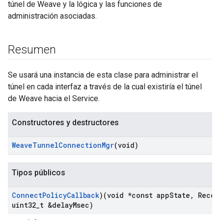
túnel de Weave y la lógica y las funciones de
administración asociadas.
Resumen
Se usará una instancia de esta clase para administrar el
túnel en cada interfaz a través de la cual existiría el túnel
de Weave hacia el Service.
Constructores y destructores
Weave
Tunnel
Connection
Mgr
(void)
Tipos públicos
Connect
Policy
Callback
)(void *const app
State
,
Recon
uint32
_
t &delay
Msec)