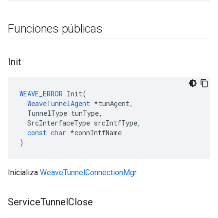
Funciones públicas
Init
WEAVE_ERROR
Init
(
WeaveTunnelAgent
*
tunAgent
,
TunnelType
tunType
,
SrcInterfaceType
srcIntfType
,
const
char
*
connIntfName
)
Inicializa
WeaveTunnelConnectionMgr
.
Service
Tunnel
Close