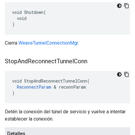
void Shutdown(

  void

)
Cierra
WeaveTunnelConnectionMgr
.
Stop
And
Reconnect
Tunnel
Conn
void StopAndReconnectTunnelConn(

ReconnectParam
 & reconnParam

)
Detén la conexión del túnel de servicio y vuelve a intentar
establecer la conexión.
Detalles