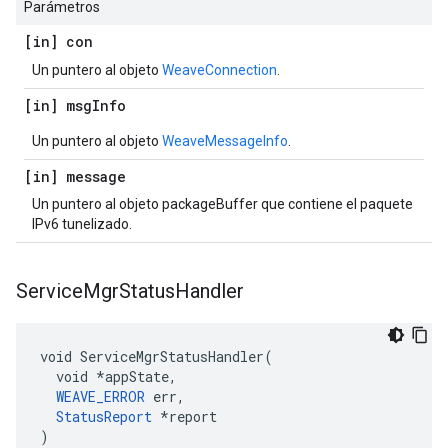
Parámetros
[in] con
Un puntero al objeto
WeaveConnection
.
[in] msg
Info
Un puntero al objeto
WeaveMessageInfo
.
[in] message
Un puntero al objeto packageBuffer que contiene el paquete
IPv6 tunelizado.
Service
Mgr
Status
Handler
void ServiceMgrStatusHandler(

  void *appState,

WEAVE_ERROR
 err,

StatusReport
 *report

)