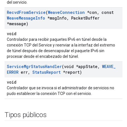
del servicio.
Recvd
From
Service
(
Weave
Connection
*con
,
const
Weave
Message
Info
*msg
Info
,
Packet
Buffer
*message)
void
Controlador para recibir paquetes IPv6 en túnel desde la
conexión TCP del Service y reenviar a la interfaz del extremo
de túnel después de desencapsular el paquete IPv6 sin
procesar desde el encabezado del túnel.
Service
Mgr
Status
Handler
(void *app
State
,
WEAVE
_
ERROR
err
,
Status
Report
*report)
void
Controlador que se invoca si el administrador de servicios no
pudo establecer la conexión TCP con el servicio.
Tipos públicos