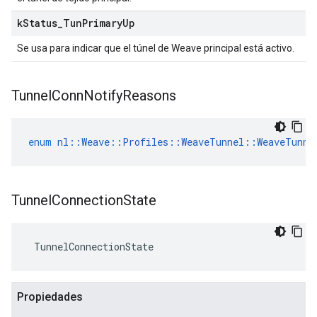
k
Status
_
Tun
Primary
Up
Se usa para indicar que el túnel de Weave principal está activo.
Tunnel
Conn
Notify
Reasons
enum
nl
::
Weave
::
Profiles
::
WeaveTunnel
::
WeaveTunne
Tunnel
Connection
State
 TunnelConnectionState
Propiedades