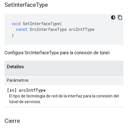
Set
Interface
Type
void
SetInterfaceType
(
const
SrcInterfaceType
srcIntfType
)
Configura SrcInterfaceType para la conexión de túnel.
Detalles
Parámetros
[in] src
Intf
Type
El tipo de tecnología de red de la interfaz para la conexión del
túnel de servicios.
Cierre