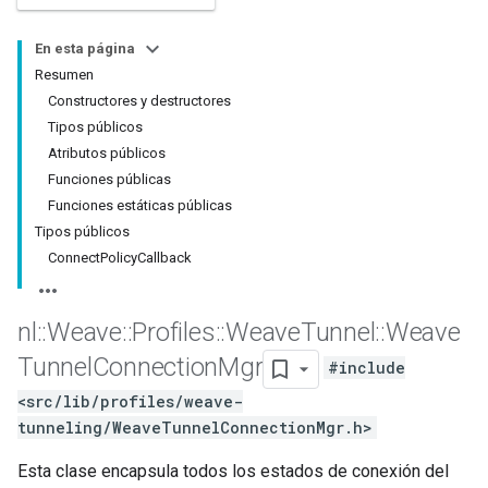
En esta página
Resumen
Constructores y destructores
Tipos públicos
Atributos públicos
Funciones públicas
Funciones estáticas públicas
Tipos públicos
ConnectPolicyCallback
nl
::
Weave
::
Profiles
::
Weave
Tunnel
::
Weave
Tunnel
Connection
Mgr
#include
<src/lib/profiles/weave-
tunneling/WeaveTunnelConnectionMgr.h>
Esta clase encapsula todos los estados de conexión del