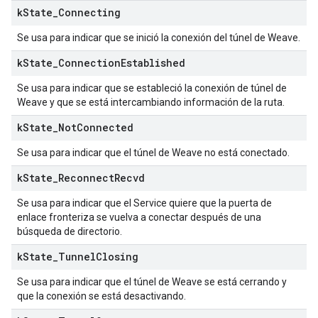
k
State
_
Connecting
Se usa para indicar que se inició la conexión del túnel de Weave.
k
State
_
Connection
Established
Se usa para indicar que se estableció la conexión de túnel de
Weave y que se está intercambiando información de la ruta.
k
State
_
Not
Connected
Se usa para indicar que el túnel de Weave no está conectado.
k
State
_
Reconnect
Recvd
Se usa para indicar que el Service quiere que la puerta de
enlace fronteriza se vuelva a conectar después de una
búsqueda de directorio.
k
State
_
Tunnel
Closing
Se usa para indicar que el túnel de Weave se está cerrando y
que la conexión se está desactivando.