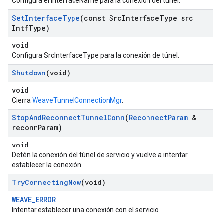
Configura el InterfaceName para la conexión del túnel.
Set
Interface
Type
(const Src
Interface
Type src
Intf
Type)
void
Configura SrcInterfaceType para la conexión de túnel.
Shutdown
(void)
void
Cierra
WeaveTunnelConnectionMgr
.
Stop
And
Reconnect
Tunnel
Conn
(
Reconnect
Param
&
reconn
Param)
void
Detén la conexión del túnel de servicio y vuelve a intentar
establecer la conexión.
Try
Connecting
Now
(void)
WEAVE_ERROR
Intentar establecer una conexión con el servicio