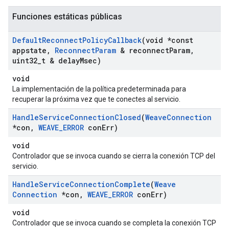
Funciones estáticas públicas
Default
Reconnect
Policy
Callback
(void *const
appstate
,
Reconnect
Param
& reconnect
Param
,
uint32
_
t & delay
Msec)
void
La implementación de la política predeterminada para
recuperar la próxima vez que te conectes al servicio.
Handle
Service
Connection
Closed
(
Weave
Connection
*con
,
WEAVE
_
ERROR
con
Err)
void
Controlador que se invoca cuando se cierra la conexión TCP del
servicio.
Handle
Service
Connection
Complete
(
Weave
Connection
*con
,
WEAVE
_
ERROR
con
Err)
void
Controlador que se invoca cuando se completa la conexión TCP