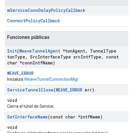
m
Service
Conn
Delay
Policy
Callback
ConnectPolicyCallback
Funciones públicas
Init
(
Weave
Tunnel
Agent
*tun
Agent
,
Tunnel
Type
tun
Type
,
Src
Interface
Type src
Intf
Type
,
const
char *conn
Intf
Name)
WEAVE_ERROR
Inicializa
WeaveTunnelConnectionMgr
.
Service
Tunnel
Close
(
WEAVE
_
ERROR
err)
void
Cierra el túnel de Service.
Set
Interface
Name
(const char *intf
Name)
void