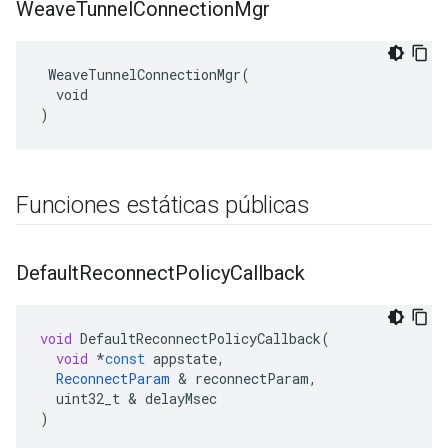
Weave
Tunnel
Connection
Mgr
 WeaveTunnelConnectionMgr(

  void

)
Funciones estáticas públicas
Default
Reconnect
Policy
Callback
void
DefaultReconnectPolicyCallback
(
void
*
const
appstate
,
ReconnectParam
&
reconnectParam
,
uint32_t
&
delayMsec
)