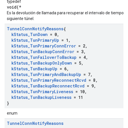
typedef
void(*
Es la devolución de llamada para recuperar el intervalo de tiempo d
siguiente túnel.
Tunnel
Conn
Notify
Reasons
{
k
Status
_
Tun
Down
= 0
,
k
Status
_
Tun
Primary
Up
= 1
,
k
Status
_
Tun
Primary
Conn
Error
= 2
,
k
Status
_
Tun
Backup
Conn
Error
= 3
,
k
Status
_
Tun
Failover
To
Backup
= 4
,
k
Status
_
Tun
Backup
Only
Down
= 5
,
k
Status
_
Tun
Backup
Up
= 6
,
k
Status
_
Tun
Primary
And
Backup
Up
= 7
,
k
Status
_
Tun
Primary
Reconnect
Rcvd
= 8
,
k
Status
_
Tun
Backup
Reconnect
Rcvd
= 9
,
k
Status
_
Tun
Primary
Liveness
= 10
,
k
Status
_
Tun
Backup
Liveness
= 11
}
enum
Tunnel
Conn
Notify
Reasons