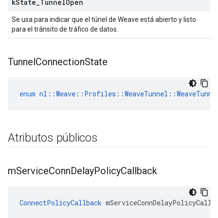
k
State
_
Tunnel
Open
Se usa para indicar que el túnel de Weave está abierto y listo
para el tránsito de tráfico de datos.
Tunnel
Connection
State
enum
nl
::
Weave
::
Profiles
::
WeaveTunnel
::
WeaveTunne
Atributos públicos
m
Service
Conn
Delay
Policy
Callback
ConnectPolicyCallback
 mServiceConnDelayPolicyCallb