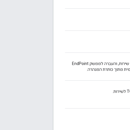
מטפל לקבלת חבילות IPv6 משורשרות מחיבור TCP של שירות, והעברה לממשק EndPoint