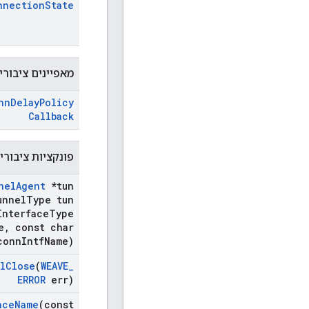
nnection
State
מאפיינים ציבורי
nn
Delay
Policy
Callback
פונקציות ציבורי
nel
Agent
*tun
nnel
Type tun
Interface
Type
e
,
const char
conn
Intf
Name)
l
Close
(
WEAVE
_
ERROR
err)
ace
Name
(const