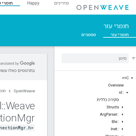
מדריכים
Happy
חומרי ע
חומרי עזר
חומרי עזר
מסמכים
בתרגומים כאלו עשויו
C++
Overview
OpenWeave
חומר
nl
::
סקירה כללית
l
::
Weave
Structs
tion
Mgr
Arg
Parser
::
Ble
::
nectionMgr.h>
Inet
::