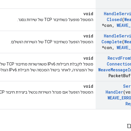
void
Handle
Serv
Closed
(
We
המטפל מופעל כשחיבור TCP של שירות נסגר.
*con
,
WEAVE
_
void
Handle
Serv
Complete
(
We
המטפל הופעל כשחיבור TCP של השירות הושלם.
*con
,
WEAVE
_
void
Recvd
From
Connectio
Weave
Message
I
של המנהרה, לאחר ביטול המכסה של חבילת IPv6 הגולמית מתוך כותרת המנהרה.
Packet
Buf
void
Ser
Handler
(vo
המטפל הופעל אם מנהל השירות נכשל ביצירת חיבור TCP לשירות.
WEAVE
_
ERR
Re
ם