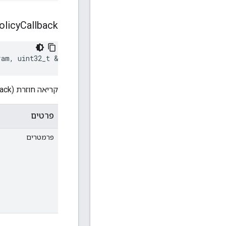
olicy
Callback
ram
,
uint32_t
&
delayMsec
)
קריאה חוזרת (callback) כדי לאחזר את מרווח הזמן שצריך להמתין לפני חיבור מחדש של המנהרה הבאה.
פרטים
פרמטרים