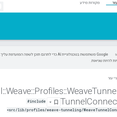
זר
מקורות מידע
‫Google משתמשת בטכנולוגיית AI כדי לתרגם תוכן לשפה המועדפת עליך.
ת להיות שגיאות.
י עזר
l
::
Weave
::
Profiles
::
Weave
Tunne
Tunnel
Connec
#include
<src/lib/profiles/weave-tunneling/WeaveTunnelCon