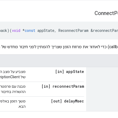
Connect
P
back
)(
void
*
const
appState
,
ReconnectParam
&
reconnectPa
[in] app
State
מצביע על מצב ה
של SubscriptionClient.
[in] reconnect
Param
מבנה עם פרמטרי
ההשהיה בחיבור 
[out] delay
Msec
משך הזמן באלפיו
הבא.