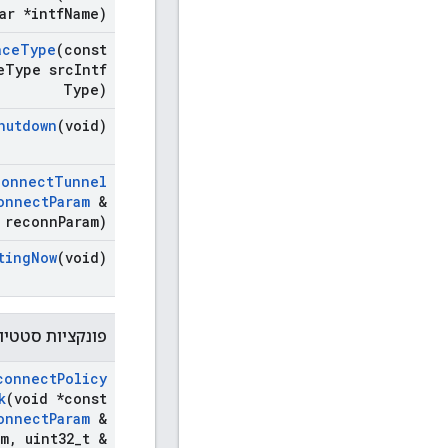
ar *intf
Name)
ace
Type
(const
e
Type src
Intf
Type)
hutdown
(void)
connect
Tunnel
onnect
Param
&
reconn
Param)
ting
Now
(void)
פונקציות סטטיות
connect
Policy
k
(void *const
onnect
Param
&
am
,
uint32
_
t &