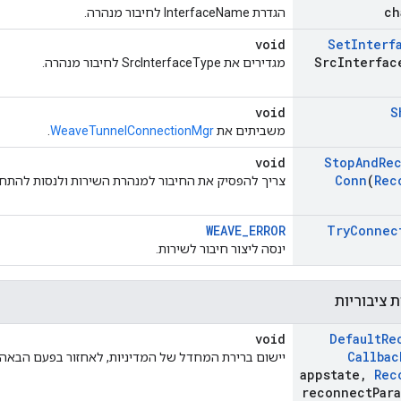
ch
הגדרת InterfaceName לחיבור מנהרה.
void
Set
Interf
Src
Interfac
מגדירים את SrcInterfaceType לחיבור מנהרה.
void
S
משביתים את
WeaveTunnelConnectionMgr
.
void
Stop
And
Re
Conn
(
Rec
צריך להפסיק את החיבור למנהרת השירות ולנסות להתחב
WEAVE_ERROR
Try
Connec
ינסה ליצור חיבור לשירות.
 ציבוריות
void
Default
Re
Callbac
יישום ברירת המחדל של המדיניות, לאחזור בפעם הבאה
appstate
,
Rec
reconnect
Par