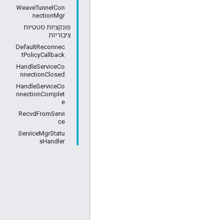
WeaveTunnelCon
nectionMgr
פונקציות סטטיות
ציבוריות
DefaultReconnec
tPolicyCallback
HandleServiceCo
nnectionClosed
HandleServiceCo
nnectionComplet
e
RecvdFromServi
ce
ServiceMgrStatu
sHandler