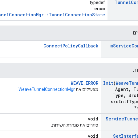
Tunnel
Co
typedef
enum
nnelConnectionMgr::TunnelConnectionState
ים
ConnectPolicyCallback
m
Service
Co
ות
WEAVE_ERROR
Init
(
Weave
Tun
Agent
,
Tu
מפעילים את
WeaveTunnelConnectionMgr
.
Type
,
Src
src
Intf
Typ
*
void
Service
Tunne
סוגרים את מנהרת השירות.
void
Set
Interf