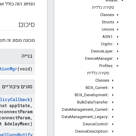
Weave
::
הסיווג הזה כולל את כל מצבי החיבו
סקירה כללית
Classes
Structs
סיכום
Unions
ASN1
::
מכונה מסוג זה תשמש 
Crypto
::
Device
Layer
::
בנייה
Device
Manager
::
Profiles
::
tion
Mgr
(void)
סקירה כללית
Classes
סוגים ציבוריים
BDX
_
Current
::
BDX
_
Development
::
licy
Callback
)
Bulk
Data
Transfer
::
nst app
State
,
Data
Management
_
Current
::
econnect
Param
Data
Management
_
Legacy
::
connect
Param
,
t &delay
Msec)
Device
Control
::
Device
Description
::
nel
Conn
Notify