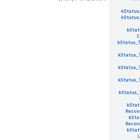
k
Status
k
Status
k
Stat
C
k
Status
_
k
Status
_
k
Status
_
k
Status
_
k
Status
_
k
Stat
Recon
k
Sta
Recon
k
Stat