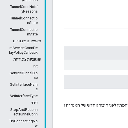
TunnelConnNotif
yReasons
TunnelConnectio
nState
TunnelConnectio
nState
מאפיינים ציבוריים
mServiceConnDe
layPolicyCallback
פונקציות ציבוריות
Init
ServiceTunnelClo
se
SetInterfaceNam
e
SetInterfaceType
כיבוי
StopAndReconn
ectTunnelConn
TryConnectingNo
w