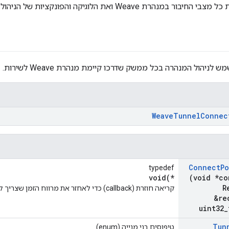
ר במנהרת Weave ואת הלוגיקה והפונקציות של הניהול.
לניהול המנהרה בכל ממשק שדרכו קיימת מנהרת Weave לשירות.
Weave
Tunnel
Connec
Connect
Po
typedef
void(*
(void *co
R
קריאה חוזרת (callback) כדי לאחזר את מרווח הזמן שצריך להמתין לפני חיבור מחדש של המנהרה הבאה.
&re
uint32
_
Tun
טיפוסים בני מנייה (enum)