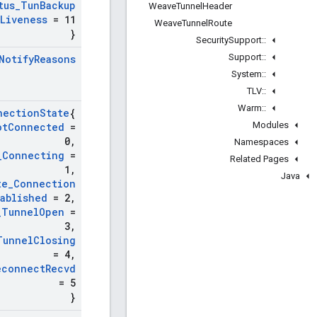
tus
_
Tun
Backup
Weave
Tunnel
Header
Liveness
= 11
Weave
Tunnel
Route
}
Security
Support
::
Support
::
Notify
Reasons
System
::
TLV
::
Warm
::
nection
State
{
Modules
ot
Connected
=
0
,
Namespaces
_
Connecting
=
Related Pages
1
,
Java
te
_
Connection
tablished
= 2
,
_
Tunnel
Open
=
3
,
Tunnel
Closing
= 4
,
econnect
Recvd
= 5
}