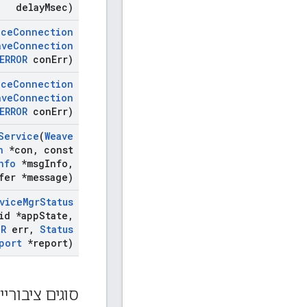
delay
Msec)
ice
Connection
ave
Connection
ERROR
con
Err)
ice
Connection
ave
Connection
ERROR
con
Err)
Service
(
Weave
n
*con
,
const
nfo
*msg
Info
,
fer *message)
vice
Mgr
Status
id *app
State
,
OR
err
,
Status
port
*report)
סוגים ציבוריי