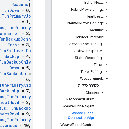
Echo
_
Next
::
Reasons
{
Fabric
Provisioning
::
_
Tun
Down
= 0
,
_
Tun
Primary
Up
Heartbeat
::
= 1
,
Network
Provisioning
::
us
_
Tun
Primary
Security
::
onn
Error
= 2
,
Service
Directory
::
Tun
Backup
Conn
Service
Provisioning
::
Error
= 3
,
Tun
Failover
To
Software
Update
::
Backup
= 4
,
Status
Reporting
::
Tun
Backup
Only
Time
::
Down
= 5
,
Token
Pairing
::
Tun
Backup
Up
=
Weave
Tunnel
::
6
,
Tun
Primary
And
סקירה כללית
Backup
Up
= 7
,
Classes
us
_
Tun
Primary
Reconnect
Param
nect
Rcvd
= 8
,
Weave
Tunnel
Agent
tus
_
Tun
Backup
Weave
Tunnel
nect
Rcvd
= 9
,
Connection
Mgr
us
_
Tun
Primary
Weave
Tunnel
Control
Liveness
= 10
,