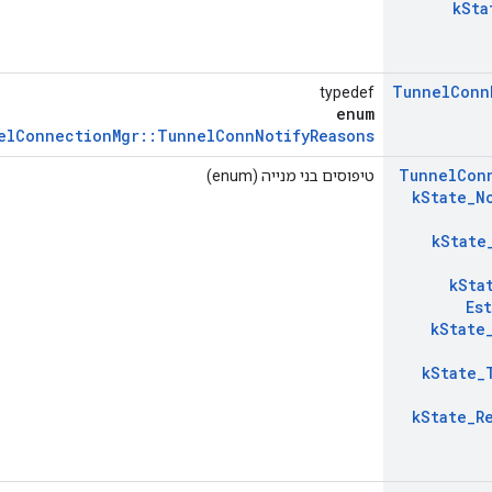
k
Sta
Tunnel
Conn
typedef
enum
nelConnectionMgr::TunnelConnNotifyReasons
Tunnel
Con
טיפוסים בני מנייה (enum)
k
State
_
N
k
State
k
Sta
Es
k
State
k
State
_
k
State
_
R