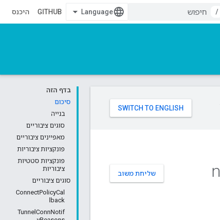
/
GITHUB
היכנס
בדף הזה
סיכום
בנייה
סוגים ציבוריים
מאפיינים ציבוריים
פונקציות ציבוריות
פונקציות סטטיות
n
ציבוריות
שליחת משוב
סוגים ציבוריים
ConnectPolicyCal
lback
TunnelConnNotif
yReasons