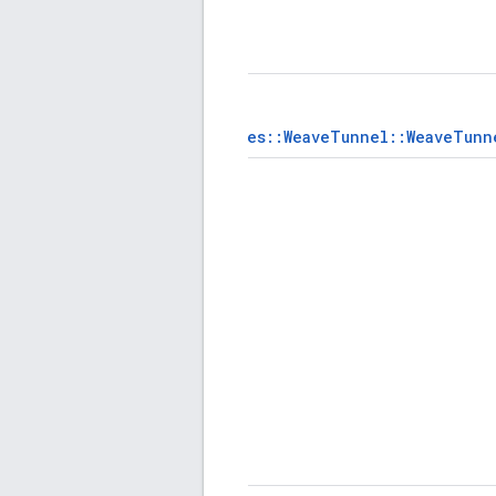
nl::Weave::Profiles::WeaveTunnel::WeaveTun