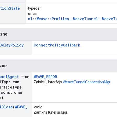
tion
State
typedef
enum
nl::Weave::Profiles::WeaveTunnel::Weave
czne
Delay
Policy
ConnectPolicyCallback
czne
nnel
Agent
*tun
WEAVE_ERROR
l
Type tun
Zainicjuj interfejs
WeaveTunnelConnectionMgr
.
erface
Type
const char
e)
l
Close
(
WEAVE
_
void
Zamknij tunel usługi.