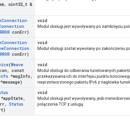
am
,
uint32
_
t &
e
Connection
void
Connection
Moduł obsługi jest wywoływany po zamknięciu poł
ERROR
con
Err)
e
Connection
void
ve
Connection
Moduł obsługi został wywołany po zakończeniu po
ERROR
con
Err)
vice
(
Weave
void
con
,
const
Moduł obsługi do odbierania tunelowanych pakietó
Info
*msg
Info
,
przekazywania ich do interfejsu punktu końcowego
 *message)
nieprzetworzonego pakietu IPv6 z nagłówka tunel
atus
void
 *app
State
,
Moduł obsługi jest wywoływany, jeśli menedżerowi
rr
,
Status
połączenia TCP z usługą.
rt)