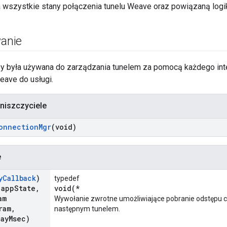
a wszystkie stany połączenia tunelu Weave oraz powiązaną logik
anie
lasy była używana do zarządzania tunelem za pomocą każdego int
Weave do usługi.
 niszczyciele
onnection
Mgr
(void)
e
y
Callback
)
typedef
 app
State
,
void(*
am
Wywołanie zwrotne umożliwiające pobranie odstępu
ram
,
następnym tunelem.
lay
Msec)