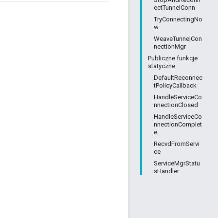
ectTunnelConn
TryConnectingNo
w
WeaveTunnelCon
nectionMgr
Publiczne funkcje
statyczne
DefaultReconnec
tPolicyCallback
HandleServiceCo
nnectionClosed
HandleServiceCo
nnectionComplet
e
RecvdFromServi
ce
ServiceMgrStatu
sHandler