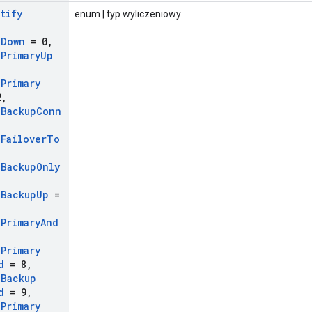
tify
enum | typ wyliczeniowy
n
Down
= 0
,
n
Primary
Up
n
Primary
2
,
n
Backup
Conn
n
Failover
To
n
Backup
Only
n
Backup
Up
=
n
Primary
And
,
n
Primary
d
= 8
,
n
Backup
d
= 9
,
n
Primary