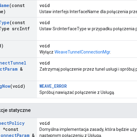
Name
(const
void
me)
Ustaw interfejs InterfaceName dla połączenia prze
Type
(const
void
Type src
Intf
Ustaw SrcInterfaceType w przypadku połączenia p
d)
void
Wyłącz
WeaveTunnelConnectionMgr
.
nect
Tunnel
void
ct
Param
&
Zatrzymaj połączenie przez tunel usługi i spróbuj 
g
Now
(void)
WEAVE_ERROR
Spróbuj nawiązać połączenie z Usługą.
kcje statyczne
nect
Policy
void
d *const
Domyślna implementacja zasady, która będzie uży
connect
Param
&
następnym połączeniu z Usługą.