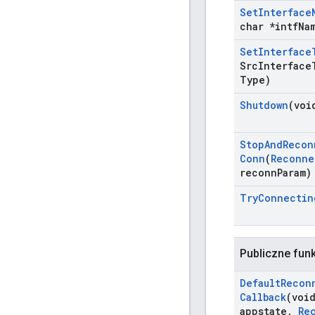
Set
Interface
char *intf
Na
Set
Interface
Src
Interface
Type)
Shutdown
(voi
Stop
And
Recon
Conn
(
Reconne
reconn
Param)
Try
Connectin
Publiczne fun
Default
Recon
Callback
(voi
appstate
,
Re