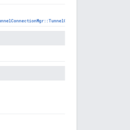
TunnelConnectionMgr::TunnelConnectionState