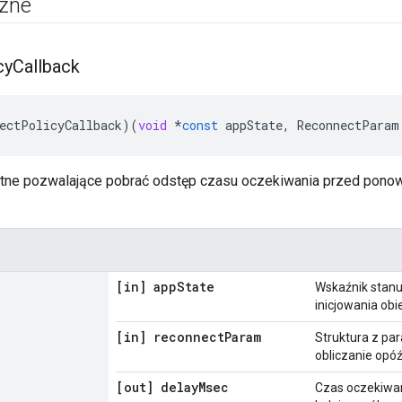
czne
cy
Callback
ectPolicyCallback
)(
void
*
const
appState
,
ReconnectParam
tne pozwalające pobrać odstęp czasu oczekiwania przed pon
[in] app
State
Wskaźnik stanu
inicjowania obi
[in] reconnect
Param
Struktura z pa
obliczanie opó
[out] delay
Msec
Czas oczekiwan