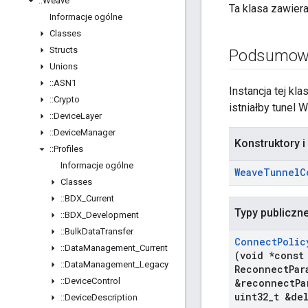
::
Weave
Ta klasa zawier
Informacje ogólne
Classes
Structs
Podsumow
Unions
::
ASN1
Instancja tej k
::
Crypto
istniałby tunel 
::
Device
Layer
::
Device
Manager
Konstruktory i
::
Profiles
Informacje ogólne
Weave
Tunnel
C
Classes
::
BDX
_
Current
Typy publiczn
::
BDX
_
Development
::
Bulk
Data
Transfer
Connect
Polic
::
Data
Management
_
Current
(void *const
::
Data
Management
_
Legacy
Reconnect
Par
::
Device
Control
&reconnect
Pa
uint32
_
t &de
::
Device
Description