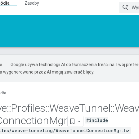
ródła
Zasoby
Google używa technologii AI do tłumaczenia treści na Twój pref
ia wygenerowane przez AI mogą zawierać błędy.
ódła
ve
::
Profiles
::
Weave
Tunnel
::
Weav
Connection
Mgr
#include
iles/weave-tunneling/WeaveTunnelConnectionMgr.h>