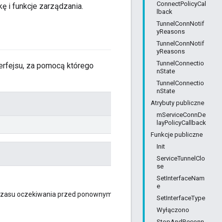
ConnectPolicyCal
ę i funkcje zarządzania.
lback
TunnelConnNotif
yReasons
TunnelConnNotif
yReasons
TunnelConnectio
erfejsu, za pomocą którego
nState
TunnelConnectio
nState
Atrybuty publiczne
mServiceConnDe
layPolicyCallback
Funkcje publiczne
Init
ServiceTunnelClo
se
SetInterfaceNam
e
 czasu oczekiwania przed ponownym połączeniem z
SetInterfaceType
Wyłączono
StopAndReconn