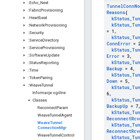
::
Echo
_
Next
Tunnel
Conn
No
::
Fabric
Provisioning
Reasons
{
::
Heartbeat
k
Status
_
Tu
k
Status
_
Tu
::
Network
Provisioning
= 1
,
::
Security
k
Status
_
Tu
::
Service
Directory
Conn
Error
= 
::
Service
Provisioning
k
Status
_
Tu
::
Software
Update
Error
= 3
,
k
Status
_
Tu
::
Status
Reporting
Backup
= 4
,
::
Time
k
Status
_
Tu
::
Token
Pairing
Down
= 5
,
::
Weave
Tunnel
k
Status
_
Tu
Informacje ogólne
6
,
k
Status
_
Tu
Classes
Backup
Up
= 7
Reconnect
Param
k
Status
_
Tu
Weave
Tunnel
Agent
Reconnect
Rcv
Weave
Tunnel
k
Status
_
Tu
Connection
Mgr
Reconnect
Rcv
Weave
Tunnel
Control
k
Status
_
Tu