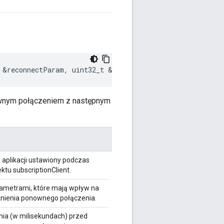
&
reconnectParam
,
uint32_t
&
delayMsec
)
ownym połączeniem z następnym
 aplikacji ustawiony podczas
ektu subscriptionClient.
rametrami, które mają wpływ na
źnienia ponownego połączenia.
ia (w milisekundach) przed