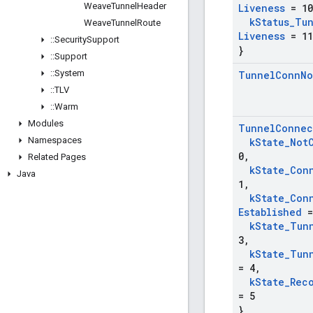
Weave
Tunnel
Header
Liveness
= 10
k
Status
_
Tu
Weave
Tunnel
Route
Liveness
= 11
::
Security
Support
}
::
Support
::
System
Tunnel
Conn
No
::
TLV
::
Warm
Modules
Tunnel
Connec
Namespaces
k
State
_
Not
0
,
Related Pages
k
State
_
Con
Java
1
,
k
State
_
Con
Established
=
k
State
_
Tun
3
,
k
State
_
Tun
= 4
,
k
State
_
Rec
= 5
}