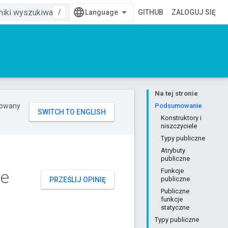
/
GITHUB
ZALOGUJ SIĘ
Na tej stronie
erowany
Podsumowanie
Konstruktory i
niszczyciele
Typy publiczne
Atrybuty
publiczne
e
Funkcje
publiczne
PRZEŚLIJ OPINIĘ
Publiczne
funkcje
statyczne
Typy publiczne