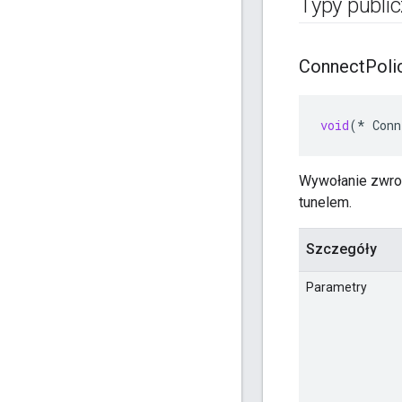
Typy publi
Connect
Poli
void
(
*
Conn
Wywołanie zwro
tunelem.
Szczegóły
Parametry