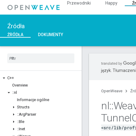
Przewodniki
Happy
Ź
Źródła
ŹRÓDŁA
DOKUMENTY
język. Tłumaczen
C++
Overview
OpenWeave
Źr
::
nl
Informacje ogólne
nl
::
Wea
Structs
Tunnel
::
Arg
Parser
::
Ble
<src/lib/prof
::
Inet