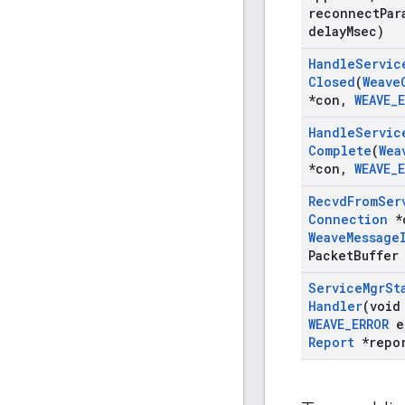
reconnect
Par
delay
Msec)
Handle
Servic
Closed
(
Weave
*con
,
WEAVE
_
Handle
Servic
Complete
(
Wea
*con
,
WEAVE
_
Recvd
From
Ser
Connection
*
Weave
Message
Packet
Buffer
Service
Mgr
St
Handler
(void
WEAVE
_
ERROR
e
Report
*repo