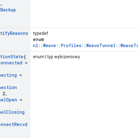
,
n
Backup
tify
Reasons
typedef
enum
nl::Weave::Profiles::WeaveTunnel::WeaveT
tion
State
{
enum | typ wyliczeniowy
Connected
=
necting
=
nection
 2
,
nel
Open
=
nel
Closing
onnect
Recvd