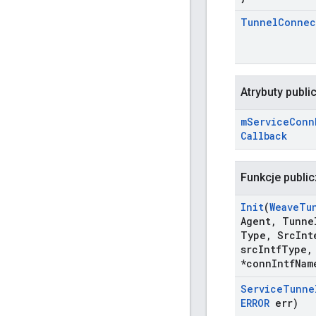
Tunnel
Connec
Atrybuty publi
m
Service
Conn
Callback
Funkcje publi
Init
(
Weave
Tu
Agent
,
Tunne
Type
,
Src
Int
src
Intf
Type
,
*conn
Intf
Nam
Service
Tunne
ERROR
err)