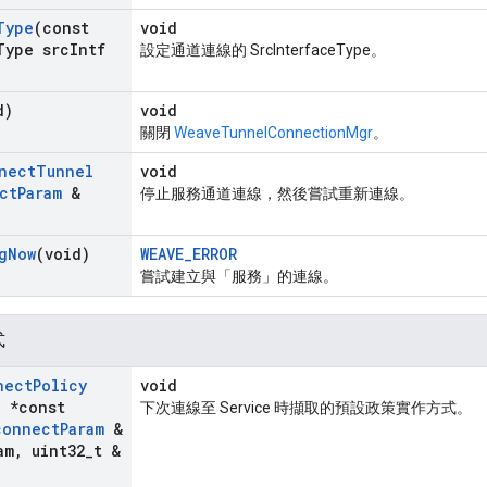
Type
(const
void
Type src
Intf
設定通道連線的 SrcInterfaceType。
d)
void
關閉
WeaveTunnelConnectionMgr
。
nect
Tunnel
void
ct
Param
&
停止服務通道連線，然後嘗試重新連線。
g
Now
(void)
WEAVE_ERROR
嘗試建立與「服務」的連線。
式
nect
Policy
void
d *const
下次連線至 Service 時擷取的預設政策實作方式。
connect
Param
&
am
,
uint32
_
t &