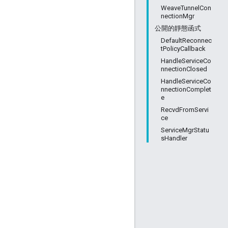
WeaveTunnelCon
nectionMgr
公開的靜態函式
DefaultReconnec
tPolicyCallback
HandleServiceCo
nnectionClosed
HandleServiceCo
nnectionComplet
e
RecvdFromServi
ce
ServiceMgrStatu
sHandler