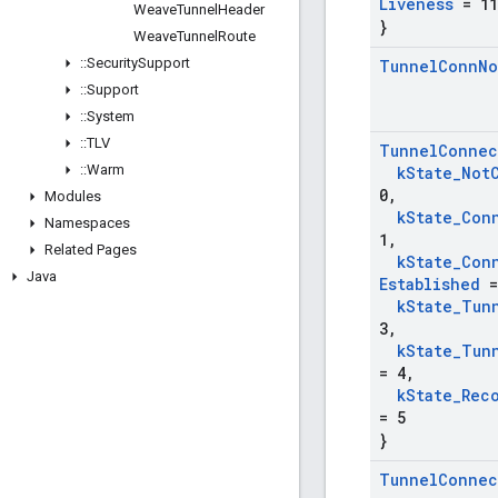
Liveness
= 11
Weave
Tunnel
Header
}
Weave
Tunnel
Route
::
Security
Support
Tunnel
Conn
No
::
Support
::
System
::
TLV
Tunnel
Connec
::
Warm
k
State
_
Not
0
,
Modules
k
State
_
Con
Namespaces
1
,
Related Pages
k
State
_
Con
Java
Established
=
k
State
_
Tun
3
,
k
State
_
Tun
= 4
,
k
State
_
Rec
= 5
}
Tunnel
Connec