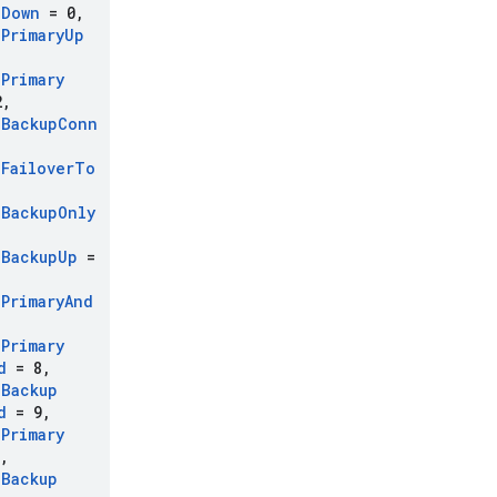
n
Down
= 0
,
n
Primary
Up
n
Primary
2
,
n
Backup
Conn
n
Failover
To
n
Backup
Only
n
Backup
Up
=
n
Primary
And
,
n
Primary
d
= 8
,
n
Backup
d
= 9
,
n
Primary
,
n
Backup