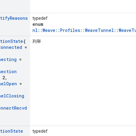
tify
Reasons
typedef
enum
nl::Weave::Profiles::WeaveTunnel::WeaveT
tion
State
{
列舉
Connected
=
necting
=
nection
 2
,
nel
Open
=
nel
Closing
onnect
Recvd
tion
State
typedef