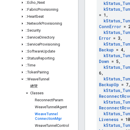
::
Echo
_
Next
k
Status
_
Tu
k
Status
_
Tu
::
Fabric
Provisioning
= 1
,
::
Heartbeat
k
Status
_
Tu
::
Network
Provisioning
Conn
Error
= 
::
Security
k
Status
_
Tu
::
Service
Directory
Error
= 3
,
k
Status
_
Tu
::
Service
Provisioning
Backup
= 4
,
::
Software
Update
k
Status
_
Tu
::
Status
Reporting
Down
= 5
,
::
Time
k
Status
_
Tu
::
Token
Pairing
6
,
k
Status
_
Tu
::
Weave
Tunnel
Backup
Up
= 7
總覽
k
Status
_
Tu
Classes
Reconnect
Rcv
Reconnect
Param
k
Status
_
Tu
Weave
Tunnel
Agent
Reconnect
Rcv
k
Status
_
Tu
Weave
Tunnel
Connection
Mgr
Liveness
= 10
k
Status
_
Tu
Weave
Tunnel
Control