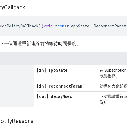
cy
Callback
ectPolicyCallback
)(
void
*
const
appState
,
ReconnectParam
下一個通道重新連線前的等待時間長度。
[in] app
State
在 Subscrip
狀態指標。
[in] reconnect
Param
結構包含會影
[out] delay
Msec
下次嘗試重新連
位)。
otify
Reasons