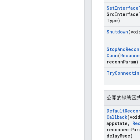
Set
Interface
Src
Interface
Type)
Shutdown
(voi
Stop
And
Recon
Conn
(
Reconne
reconn
Param)
Try
Connectin
公開的靜態函
Default
Recon
Callback
(voi
appstate
,
Re
reconnect
Par
delay
Msec)