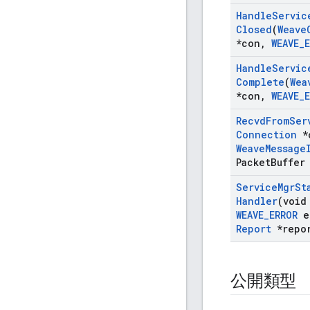
Handle
Servic
Closed
(
Weave
*con
,
WEAVE
_
Handle
Servic
Complete
(
Wea
*con
,
WEAVE
_
Recvd
From
Ser
Connection
*
Weave
Message
Packet
Buffer
Service
Mgr
St
Handler
(void
WEAVE
_
ERROR
e
Report
*repo
公開類型