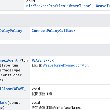
enum
nl::Weave::Profiles::WeaveTunnel::Weave
Delay
Policy
ConnectPolicyCallback
nnel
Agent
*tun
WEAVE_ERROR
l
Type tun
初始化
WeaveTunnelConnectionMgr
。
erface
Type
const char
e)
l
Close
(
WEAVE
_
void
關閉服務通道。
Name
(const
void
me)
設定通道連線的 InterfaceName。