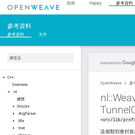
指南
Happy
參考資料
參考資料
參考資料
文件
C++
OpenWeave
參
Overview
::
nl
nl
::
Wea
總覽
Tunnel
Structs
::
Arg
Parser
<src/lib/prof
::
Ble
::
Inet
這個類別會封裝