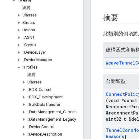
::
Weave
總覽
Classes
摘要
Structs
Unions
此類別的例項將
::
ASN1
::
Crypto
建構函式和解
::
Device
Layer
::
Device
Manager
Weave
Tunnel
C
::
Profiles
總覽
公開類型
Classes
::
BDX
_
Current
Connect
Polic
::
BDX
_
Development
(void *const
::
Bulk
Data
Transfer
Reconnect
Par
::
Data
Management
_
Current
&reconnect
Pa
uint32
_
t &de
::
Data
Management
_
Legacy
::
Device
Control
Tunnel
Conn
No
::
Device
Description
Reasons
{