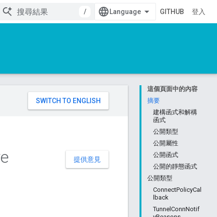
/
GITHUB
登入
這個頁面中的內容
。
摘要
建構函式和解構
函式
公開類型
公開屬性
e
公開函式
提供意見
公開的靜態函式
公開類型
ConnectPolicyCal
lback
TunnelConnNotif
yReasons