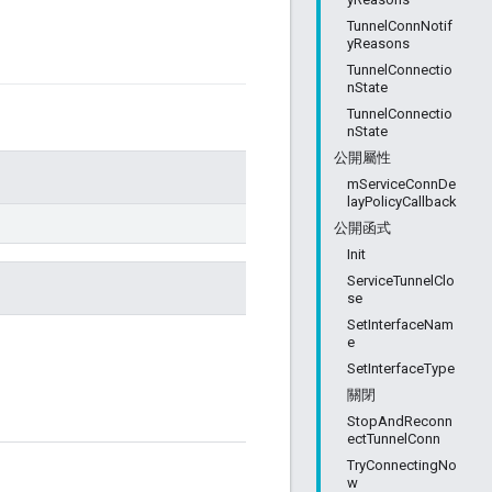
TunnelConnNotif
yReasons
TunnelConnectio
nState
TunnelConnectio
nState
公開屬性
mServiceConnDe
layPolicyCallback
公開函式
Init
ServiceTunnelClo
se
SetInterfaceNam
e
SetInterfaceType
。
關閉
StopAndReconn
ectTunnelConn
TryConnectingNo
w