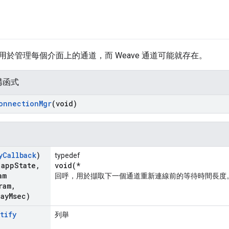
用於管理每個介面上的通道，而 Weave 通道可能就存在。
構函式
onnection
Mgr
(void)
y
Callback
)
typedef
 app
State
,
void(*
am
回呼，用於擷取下一個通道重新連線前的等待時間長度
ram
,
lay
Msec)
tify
列舉