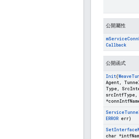
公開屬性
m
Service
Conn
Callback
公開函式
Init
(
Weave
Tu
Agent
,
Tunne
Type
,
Src
Int
src
Intf
Type
,
*conn
Intf
Nam
Service
Tunne
ERROR
err)
Set
Interface
char *intf
Na