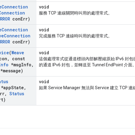
e
Connection
void
Connection
服務 TCP 連線關閉時叫用的處理常式。
ERROR
con
Err)
e
Connection
void
ve
Connection
完成服務 TCP 連線時叫用的處理常式。
ERROR
con
Err)
vice
(
Weave
void
con
,
const
這個處理常式從通道標頭內部解壓縮原始 IPv6 封包後，可
Info
*msg
Info
,
的通道 IPv6 封包，並轉送至 Tunnel EndPoint 介面
 *message)
atus
void
 *app
State
,
如果 Service Manager 無法與 Service 建立 
rr
,
Status
rt)