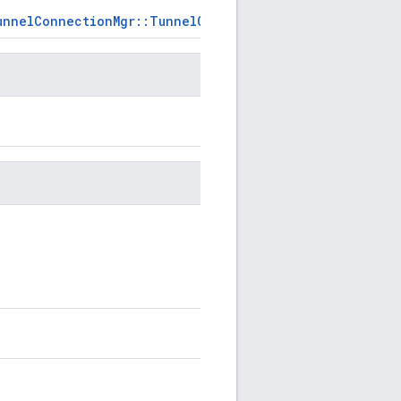
TunnelConnectionMgr::TunnelConnectionState