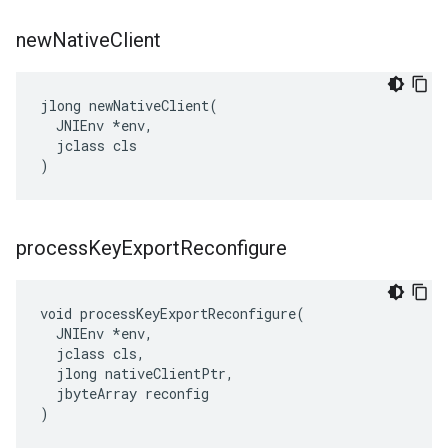
new
Native
Client
jlong newNativeClient(

  JNIEnv *env,

  jclass cls

)
process
Key
Export
Reconfigure
void processKeyExportReconfigure(

  JNIEnv *env,

  jclass cls,

  jlong nativeClientPtr,

  jbyteArray reconfig

)