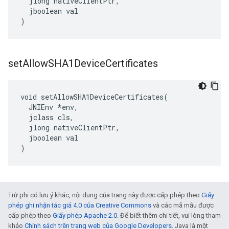
  jlong nativeClientPtr,

  jboolean val

)
set
Allow
SHA1Device
Certificates
void setAllowSHA1DeviceCertificates(

  JNIEnv *env,

  jclass cls,

  jlong nativeClientPtr,

  jboolean val

)
Trừ phi có lưu ý khác, nội dung của trang này được cấp phép theo
Giấy
phép ghi nhận tác giả 4.0 của Creative Commons
và các mã mẫu được
cấp phép theo
Giấy phép Apache 2.0
. Để biết thêm chi tiết, vui lòng tham
khảo
Chính sách trên trang web của Google Developers
. Java là một