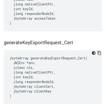
  jlong nativeClientPtr,

  jint keyId,

  jlong responderNodeId,

  jbyteArray accessToken

)
generate
Key
Export
Request
_
Cert
jbyteArray generateKeyExportRequest_Cert(

  JNIEnv *env,

  jclass cls,

  jlong nativeClientPtr,

  jint keyId,

  jlong responderNodeId,

  jbyteArray clientCert,

  jbyteArray clientKey

)