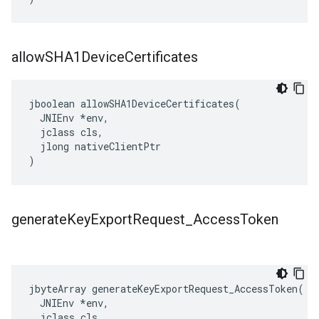
allow
SHA1Device
Certificates
jboolean allowSHA1DeviceCertificates(

  JNIEnv *env,

  jclass cls,

  jlong nativeClientPtr

)
generate
Key
Export
Request
_
Access
Token
jbyteArray generateKeyExportRequest_AccessToken(

  JNIEnv *env,

  jclass cls,
