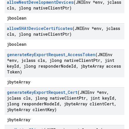
allow
Nest
Development
Devices
(JNIEnv *env
,
jclass
cls
,
jlong native
Client
Ptr)
jboolean
allow
SHA1Device
Certificates
(JNIEnv *env
,
jclass
cls
,
jlong native
Client
Ptr)
jboolean
generate
Key
Export
Request
_
Access
Token
(JNIEnv
*env
,
jclass cls
,
jlong native
Client
Ptr
,
jint
key
Id
,
jlong responder
Node
Id
,
jbyte
Array access
Token)
jbyteArray
generate
Key
Export
Request
_
Cert
(JNIEnv *env
,
jclass cls
,
jlong native
Client
Ptr
,
jint key
Id
,
jlong responder
Node
Id
,
jbyte
Array client
Cert
,
jbyte
Array client
Key)
jbyteArray