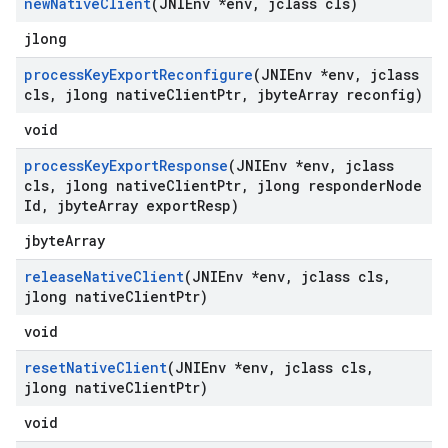
new
Native
Client
(JNIEnv *env
,
jclass cls)
jlong
process
Key
Export
Reconfigure
(JNIEnv *env
,
jclass
cls
,
jlong native
Client
Ptr
,
jbyte
Array reconfig)
void
process
Key
Export
Response
(JNIEnv *env
,
jclass
cls
,
jlong native
Client
Ptr
,
jlong responder
Node
Id
,
jbyte
Array export
Resp)
jbyteArray
release
Native
Client
(JNIEnv *env
,
jclass cls
,
jlong native
Client
Ptr)
void
reset
Native
Client
(JNIEnv *env
,
jclass cls
,
jlong native
Client
Ptr)
void