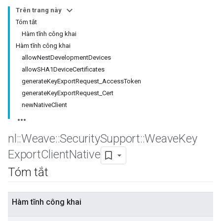
Trên trang này
Tóm tắt
Hàm tĩnh công khai
Hàm tĩnh công khai
allowNestDevelopmentDevices
allowSHA1DeviceCertificates
generateKeyExportRequest_AccessToken
generateKeyExportRequest_Cert
newNativeClient
nl
::
Weave
::
Security
Support
::
Weave
Key
Export
Client
Native
Tóm tắt
Hàm tĩnh công khai