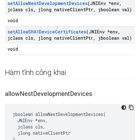
set
Allow
Nest
Development
Devices
(JNIEnv *env
,
jclass cls
,
jlong native
Client
Ptr
,
jboolean val)
void
set
Allow
SHA1Device
Certificates
(JNIEnv *env
,
jclass cls
,
jlong native
Client
Ptr
,
jboolean val)
void
Hàm tĩnh công khai
allow
Nest
Development
Devices
jboolean allowNestDevelopmentDevices(

  JNIEnv *env,

  jclass cls,

  jlong nativeClientPtr

)