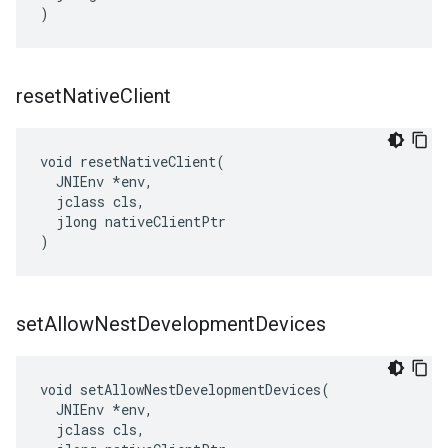
)
reset
Native
Client
void resetNativeClient(

  JNIEnv *env,

  jclass cls,

  jlong nativeClientPtr

)
set
Allow
Nest
Development
Devices
void setAllowNestDevelopmentDevices(

  JNIEnv *env,

  jclass cls,
