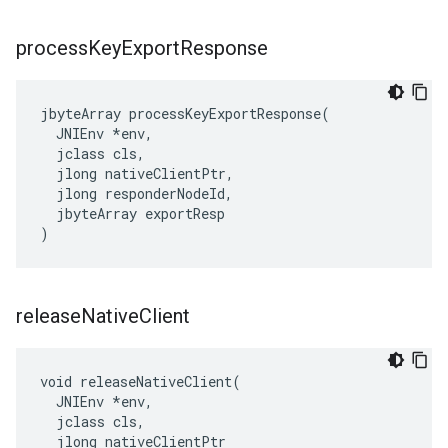
process
Key
Export
Response
jbyteArray
processKeyExportResponse
(
JNIEnv
*
env
,
jclass
cls
,
jlong
nativeClientPtr
,
jlong
responderNodeId
,
jbyteArray
exportResp
)
release
Native
Client
void releaseNativeClient(

  JNIEnv *env,

  jclass cls,

  jlong nativeClientPtr
