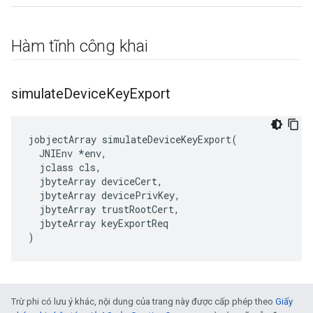
Hàm tĩnh công khai
simulate
Device
Key
Export
jobjectArray simulateDeviceKeyExport(

  JNIEnv *env,

  jclass cls,

  jbyteArray deviceCert,

  jbyteArray devicePrivKey,

  jbyteArray trustRootCert,

  jbyteArray keyExportReq

)
Trừ phi có lưu ý khác, nội dung của trang này được cấp phép theo
Giấy