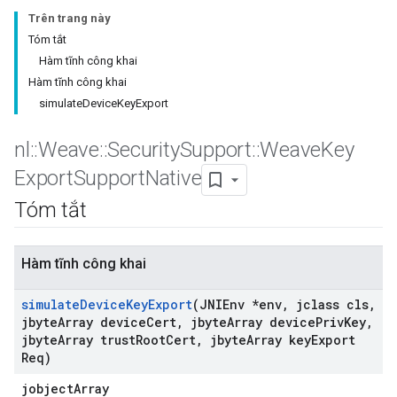
Trên trang này
Tóm tắt
Hàm tĩnh công khai
Hàm tĩnh công khai
simulateDeviceKeyExport
nl
::
Weave
::
Security
Support
::
Weave
Key
Export
Support
Native
Tóm tắt
Hàm tĩnh công khai
simulate
Device
Key
Export
(JNIEnv *env
,
jclass cls
,
jbyte
Array device
Cert
,
jbyte
Array device
Priv
Key
,
jbyte
Array trust
Root
Cert
,
jbyte
Array key
Export
Req)
jobjectArray