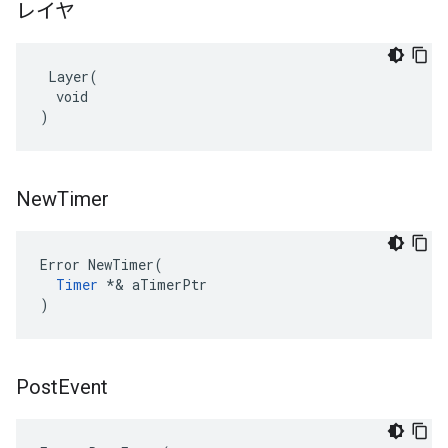
レイヤ
 Layer(

  void

)
New
Timer
Error NewTimer(

Timer
 *& aTimerPtr

)
Post
Event