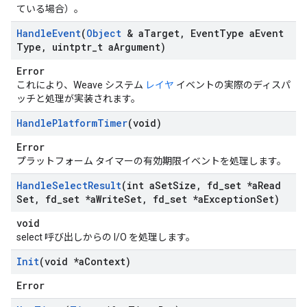
ている場合）。
Handle
Event
(
Object
& a
Target
,
Event
Type a
Event
Type
,
uintptr
_
t a
Argument)
Error
これにより、Weave システム
レイヤ
イベントの実際のディスパ
ッチと処理が実装されます。
Handle
Platform
Timer
(void)
Error
プラットフォーム タイマーの有効期限イベントを処理します。
Handle
Select
Result
(int a
Set
Size
,
fd
_
set *a
Read
Set
,
fd
_
set *a
Write
Set
,
fd
_
set *a
Exception
Set)
void
select 呼び出しからの I/O を処理します。
Init
(void *a
Context)
Error