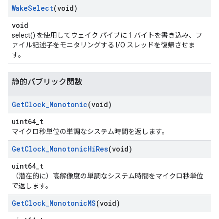
Wake
Select
(void)
void
select() を使用してウェイク パイプに 1 バイトを書き込み、フ
ァイル記述子をモニタリングする I/O スレッドを復帰させま
す。
静的パブリック関数
Get
Clock
_
Monotonic
(void)
uint64_t
マイクロ秒単位の単調なシステム時間を返します。
Get
Clock
_
Monotonic
Hi
Res
(void)
uint64_t
（潜在的に）高解像度の単調なシステム時間をマイクロ秒単位
で返します。
Get
Clock
_
Monotonic
MS
(void)