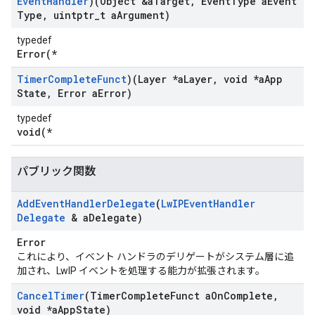
Event
Handler
)(Object &a
Target
,
Event
Type a
Event
Type
,
uintptr
_
t a
Argument)
typedef
Error(*
Timer
Complete
Funct
)(Layer *a
Layer
,
void *a
App
State
,
Error a
Error)
typedef
void(*
パブリック関数
Add
Event
Handler
Delegate
(
Lw
IPEvent
Handler
Delegate
& a
Delegate)
Error
これにより、イベント ハンドラのデリゲートがシステム層に追
加され、LwIP イベントを処理する能力が拡張されます。
Cancel
Timer
(Timer
Complete
Funct a
On
Complete
,
void *a
App
State)