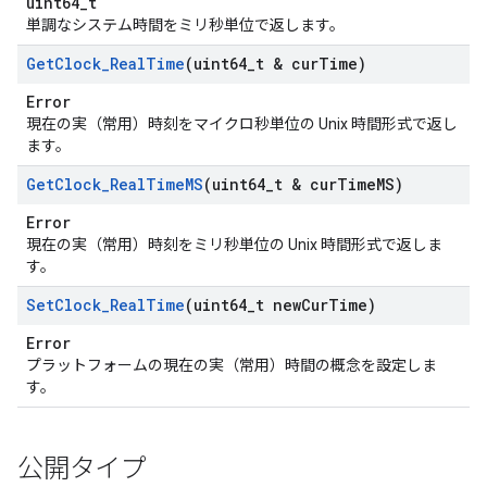
uint64_t
単調なシステム時間をミリ秒単位で返します。
Get
Clock
_
Real
Time
(uint64
_
t & cur
Time)
Error
現在の実（常用）時刻をマイクロ秒単位の Unix 時間形式で返し
ます。
Get
Clock
_
Real
Time
MS
(uint64
_
t & cur
Time
MS)
Error
現在の実（常用）時刻をミリ秒単位の Unix 時間形式で返しま
す。
Set
Clock
_
Real
Time
(uint64
_
t new
Cur
Time)
Error
プラットフォームの現在の実（常用）時間の概念を設定しま
す。
公開タイプ