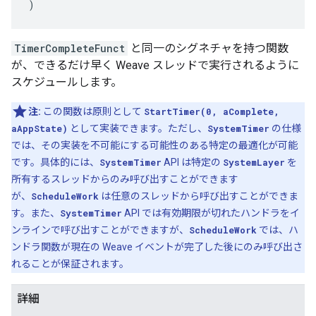
)
TimerCompleteFunct
と同一のシグネチャを持つ関数
が、できるだけ早く Weave スレッドで実行されるように
スケジュールします。
注:
この関数は原則として
StartTimer(0, aComplete,
aAppState)
として実装できます。ただし、
SystemTimer
の仕様
では、その実装を不可能にする可能性のある特定の最適化が可能
です。具体的には、
SystemTimer
API は特定の
SystemLayer
を
所有するスレッドからのみ呼び出すことができます
が、
ScheduleWork
は任意のスレッドから呼び出すことができま
す。また、
SystemTimer
API では有効期限が切れたハンドラをイ
ンラインで呼び出すことができますが、
ScheduleWork
では、ハ
ンドラ関数が現在の Weave イベントが完了した後にのみ呼び出さ
れることが保証されます。
詳細