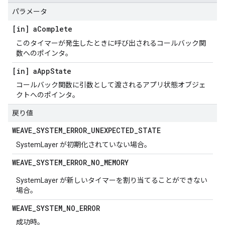
パラメータ
[in] a
Complete
このタイマーが発生したときに呼び出されるコールバック関
数へのポインタ。
[in] a
App
State
コールバック関数に引数として渡されるアプリ状態オブジェ
クトへのポインタ。
戻り値
WEAVE
_
SYSTEM
_
ERROR
_
UNEXPECTED
_
STATE
SystemLayer が初期化されていない場合。
WEAVE
_
SYSTEM
_
ERROR
_
NO
_
MEMORY
SystemLayer が新しいタイマーを割り当てることができない
場合。
WEAVE
_
SYSTEM
_
NO
_
ERROR
成功時。