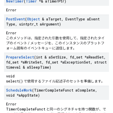
New
Timer
(
Timer
*& a
Timer
Ptr)
Error
Post
Event
(
Object
& a
Target
,
Event
Type a
Event
Type
,
uintptr
_
t a
Argument)
Error
このメソッドは、指定された引数を使用して、指定されたタイ
プのイベント / メッセージを、このインスタンスのプラットフ
ォーム固有のイベントキューに送信します。
Prepare
Select
(int & a
Set
Size
,
fd
_
set *a
Read
Set
,
fd
_
set *a
Write
Set
,
fd
_
set *a
Exception
Set
,
struct
timeval & a
Sleep
Time)
void
select()
で使用するファイル記述子のセットを準備します。
Schedule
Work
(Timer
Complete
Funct a
Complete
,
void *a
App
State)
Error
TimerCompleteFunct
と同一のシグネチャを持つ関数が、で