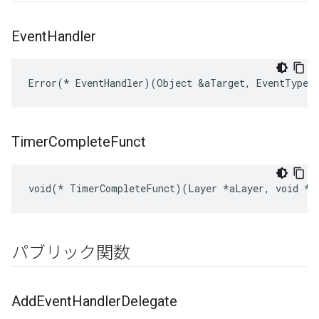
Event
Handler
Error(* EventHandler)(Object &aTarget, EventType a
Timer
Complete
Funct
void(* TimerCompleteFunct)(Layer *aLayer, void *a
パブリック関数
Add
Event
Handler
Delegate