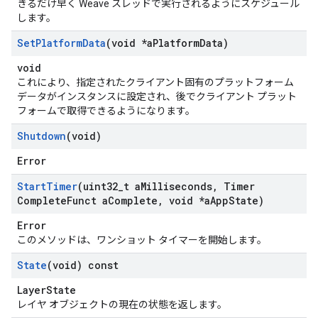
きるだけ早く Weave スレッドで実行されるようにスケジュール
します。
Set
Platform
Data
(void *a
Platform
Data)
void
これにより、指定されたクライアント固有のプラットフォーム
データがインスタンスに設定され、後でクライアント プラット
フォームで取得できるようになります。
Shutdown
(void)
Error
Start
Timer
(uint32
_
t a
Milliseconds
,
Timer
Complete
Funct a
Complete
,
void *a
App
State)
Error
このメソッドは、ワンショット タイマーを開始します。
State
(void) const
LayerState
レイヤ オブジェクトの現在の状態を返します。